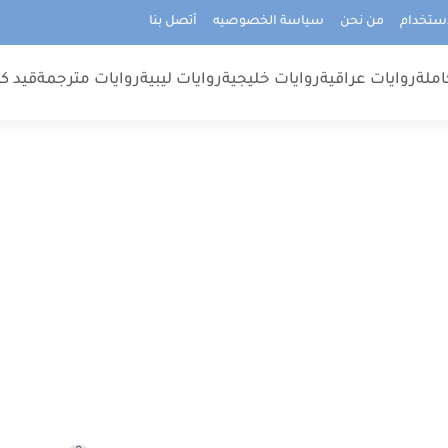
استخدام
من نحن
سياسة الخصوصيه
أتصل بنا
املة
روايات عراقية
روايات خليجية
روايات ليبية
روايات مترجمة
قيد كت