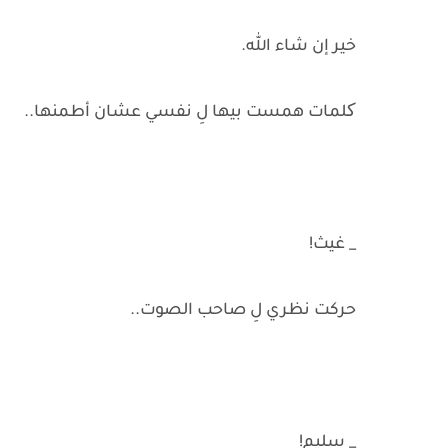
خير إن شاء الله.
کلمات همست بيها لِ نفسي عشان أطمنها..
_ غيث!
حركت نظري لِ صاحب الصوت..
_ سليم!