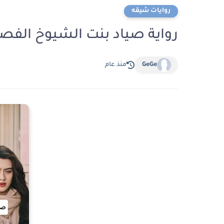
روايات شيقه
رواية صياد بنت الشيوخ الفصل الحادي 
GeGe
منذ عام