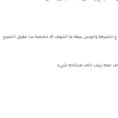
 ع خصرهة وابوس بيهة ما اشوف الا حمصه بت عقيل اتصيح
شوف عمه زينب خاف محتاجه شيء