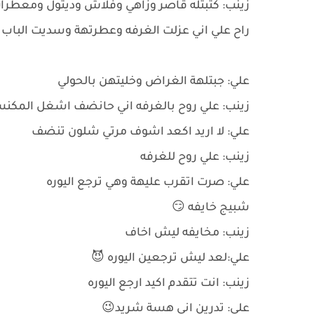
زينب: كتبتله قاصر وزاهي وفلاش وديتول ومعطرا
راح علي اني عزلت الغرفه وعطرتهة وسديت الباب 
علي: جبتلهة الغراض وخليتهن بالحولي
زينب: علي روح بالغرفه اني حانضف اشغل المك
علي: لا اريد اكعد اشوف مرتي شلون تنضف
زينب: علي روح للغرفه
علي: صرت اتقرب عليهة وهي ترجع اليوره
شبيج خايفه 😏
زينب: مخايفه ليش اخاف
علي:لعد ليش ترجعين اليوره 😈
زينب: انت تتقدم اكيد ارجع اليوره
علي: تدرين اني هسة شريد😉