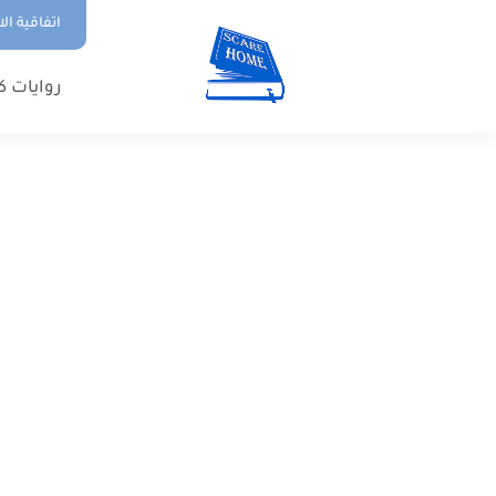
اتفاقية ال
روايات ك