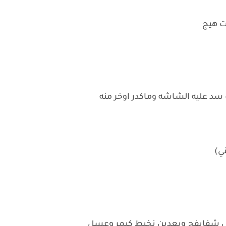
يت هيج
د عليه الشاشه وماكدر اوخر منه
ني)
سل شفايفج وبعدين نخبط كيمر وعسل