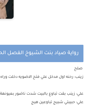
رواية صياد بنت الشيوخ الفصل الح
صلح
زينب: رحنه اول مدخل علي فتح الاضويه دخلت وراه 
علي: زينب بقت تباوع بالبيت شدت ناضور بعيونهة
علي: حبيبتي شبيج تباوعين هيج