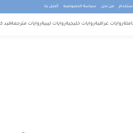
استخدام
من نحن
سياسة الخصوصيه
أتصل بنا
املة
روايات عراقية
روايات خليجية
روايات ليبية
روايات مترجمة
قيد كت