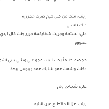
زينب: متت من كلي هيج صرت حمررره
دنك باسني
علي: بستهة وجريت شفايفهة جررر جنت خال ايدي
عمووو
حمصه: طبعاً رحت البيت عمو علي ودتني بيبي ا
دخلت وشفت عمو شابك عمه ويبوس بيهة
علي: شجابج ولج
زينب: عزاااا حاتطلع عين البنيه