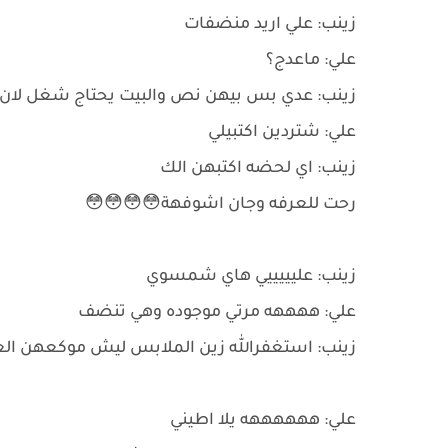
زينب: علي اريد منضفات
علي: ماعدج؟
زينب: عدي بس بيهن نص والبيت يحتاج شغل لان 
علي: شتردين اكتبيلي
زينب: اي لحضه اكتبهن الك
رحت للعرفه وجان اشوفهة😳😳😳😳
زينب: عليييييي هاي شمسوي
علي: ههههه مرتي موجوده وهي تنضف
زينب: استغفرالله زين الملابس ليش موكعهن ال
علي: ههههههه يلا اطيني