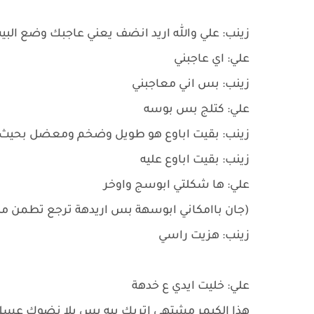
زينب: علي والله اريد انضف يعني عاجبك وضع الب
علي: اي عاجبني
زينب: بس اني معاجبني
علي: كتلج بس بوسه
زينب: بقيت اباوع هو طويل وضخم ومعضل بحيث س
زينب: بقيت اباوع عليه
علي: ها شكلتي ابوسج واوخر
(جان باامكاني ابوسهة بس اريدهة ترجع تطمن م
زينب: هزيت راسي
علي: خليت ايدي ع خدهة
هذا الكيمر مشتهي اتريك بيه بس يلا نضوك ع