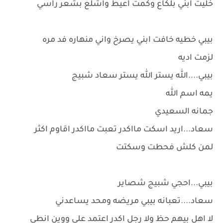
خليت ابني بلكاع وكمت اعيط واشلع بشعر راسي
بيبي خطيه خافت ابني يصرخ واني منهاره فد مره
لزمت اديه
بيبي....الله يستر الله يستر سعاد شبيج
يمه اسم الله
جمانه السعيدي
سعاد...اريد اسكت مااكدر تعبت مااكدر اقاوم اكثر
لمن كلش فحطت وسكتت
بيبي...احجي شبيج شصاير
سعاد....تعبانه بيبي مريضه ومحد يساعدني
لا اهل بيهم حظ ولا رجل اكدر اعتمد علي ووين انطي