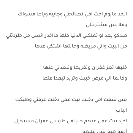
الحد مايوم اجت امي تصالحني وجايبه وياها مسواك
وملابس مشتريتلي
صدكو بعد لو تملكني الدنيا كلها مااكدر انسى من طردتني
من البيت واني مريضه وجايتها اشتكي عدها
خليها تعز غفران وتقربها وتبعدني عنها
وكانما اني مرض خبيث وتريد تبعدا عنها
بس شفت امي دخلت ببت عمي دخلت غرفتي وطبكت
الباب
اكيد ببت عمي عدهم خبر امي طردتني غفران مستحيل
أضم هيج شي عليهم