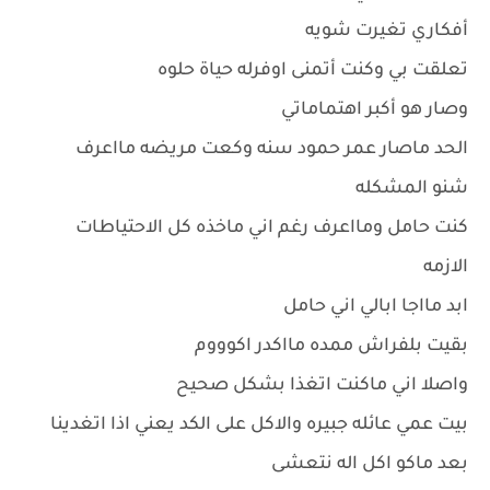
أفكاري تغيرت شويه
تعلقت بي وكنت أتمنى اوفرله حياة حلوه
وصار هو أكبر اهتماماتي
الحد ماصار عمر حمود سنه وكعت مريضه مااعرف
شنو المشكله
كنت حامل ومااعرف رغم اني ماخذه كل الاحتياطات
الازمه
ابد مااجا ابالي اني حامل
بقيت بلفراش ممده مااكدر اكوووم
واصلا اني ماكنت اتغذا بشكل صحيح
بيت عمي عائله جبيره والاكل على الكد يعني اذا اتغدينا
بعد ماكو اكل اله نتعشى