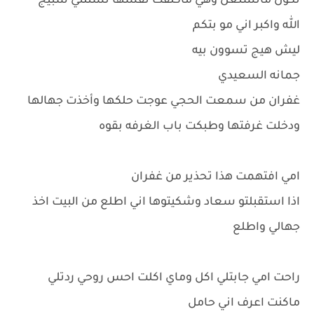
نكول ماتشتغل وهي ماكلفت نفسها تسئلني شبيج
الله واكبر اني مو بتكم
ليش هيج تسوون بيه
جمانه السعيدي
غفران من سمعت الحجي عوجت حلكها وأخذت جهالها
ودخلت غرفتها وطبكت باب الغرفه بقوه
امي افتهمت هذا تحذير من غفران
اذا استقبلتو سعاد وشكيتوها اني اطلع من البيت اخذ
جهالي واطلع
راحت امي جابتلي اكل وماي اكلت احس روحي ردتلي
ماكنت اعرف اني حامل