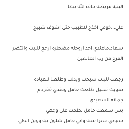
البنيه مريضه خاف الله بيها
علي...كومي اخذج للطبيب حتى اشوف شبيج
سعاد.ماعندي احد اروحله مضطره ارجع للببت وانتضر
الفرج من رب العالمين
رجعت للببت سبحت وبدلت وطلعنا للعياده
سويت نحليل طلعت حامل وعندي فقر دم
جمانه السعيدي
بس سمعت حامل لطمت على وجهي
حمودي عمرا سنه واني حامل شلون بيه ووين انطي