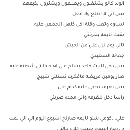
الولد كانو يشتغلون ويطلعون ويشترون بكيفهم
بس اني لا اطلع ولا ادخل
نساوه وتعب وقلة اكل كلهن انجمعن عليه
بقيت نايمه بغرفتي
ثاني يوم نزل علي من الجيش
جمانه السعيدي
بس دخل للبيت كاعد يسلم على اهله خالتي شحنته عليه
صار يومين مريضه مافكرت تسئلني شبيج
بس تعرف تحجي عليه كدام علي
راسا دخل للغرفه واني ممده ضربني
علي...كومي شنو نايمه صارلج اسبوع اليوم الي اني نمت
بي صار اسبوع حسب كلام خالتي