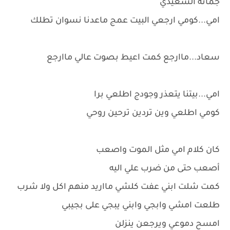
جمانه السعيدي
امي...كومي ارجعي البيت عمج ماعدنا نسوان تطلك
سعاد...ماارجع كمت اعيط بصوت عالي ماارجع
امي...بيتنا يتعذر وجودج اطلعي برا
كومي اطلعي وين تردين ترحين روحي
كان كلام امي مثل الموت واصعب
أصعب حتى من ضرب علي اليه
كمت شلت ابني عفت كلشي مااريد منهم اكل ولا شرب
طلعت امشي وابجي وابني يبجي على بجيبي
امسح دموعي ويرجعن ينزلن