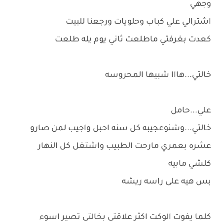
وجهي
اشترالي علي كباب وحلويات ورجعنا للبيت
كعدت بغرفتي ماطلعت ثاني يوم يله طلعت
خالتي...هااا شبيها المحروسه
علي...حامل
خالتي...وشنوعجيبه كل سنه احبل واجيب لمن صارو
عشره بعمري مارحت الطبيب واشتغل كل النهار
كلشي مابيه
بس هيه على راسه ريشه
كلما يفوت الوكت اكثر علاقتي بخالتي تصير اسوء