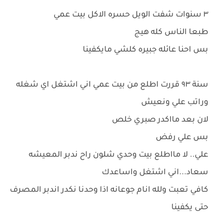
٣ سنوات شفت الويل حسره الاكل بيت عمي
طبعا الناس كله هيج
بس احنا عائله جبيره كلشي مايكفينا
سنة ٩٣ قررت اطلع من بيت عمي اني اشتغل اي شغله
وراتب علي ونعيش
لان بعد مااكدر صبري خلص
بس علي رفض
علي.. لا مااطلع بيت وحدي شلون راح ندبر المعيشه
سعاد...اني اشتغل واساعدك
كافي تعبت ولله انام جوعانه اذا وحدنا نكدر اندبر المصرف
حتى يكفينا