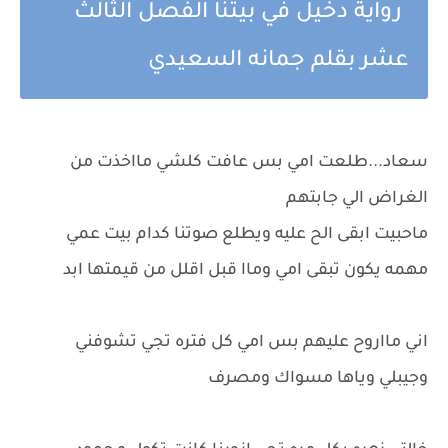
رواية دخيل في بيتنا الفصل الثالث
عشر بقلم جمانه السعيدي
سعاد...طلعت امي بس عافت كلشي مااخذت من
الغراض الي جابتهم
ماحبيت ابقى الح عليه ويطلع صوتنا كدام بيت عمي
مهمه يكون تبقى امي وماا قبل اقلل من قيمتها ابد
اني مااروح عليهم بس امي كل فتره تجي تشوفني
وجيبلي وياها مسواك ومصرف