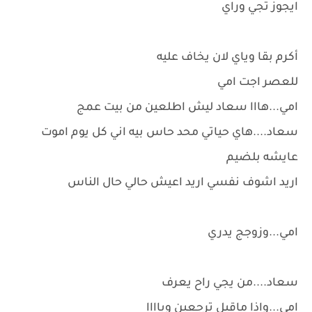
ايجوز تجي وراي
أكرم بقا وياي لان يخاف عليه
للعصر اجت امي
امي...هااا سعاد ليش اطلعين من بيت عمج
سعاد....هاي حياتي محد حاس بيه اني كل يوم اموت
عايشه بلضيم
اريد اشوف نفسي اريد اعيش حالي حال الناس
امي...وزوجج يدري
سعاد....من يجي راح يعرف
امي...واذا ماقبل ترجعين وياااا