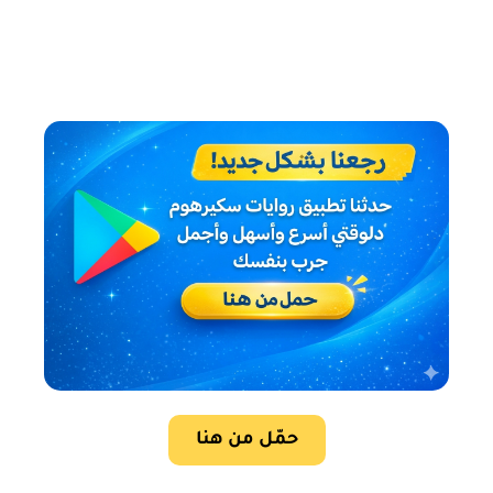
حمّل من هنا