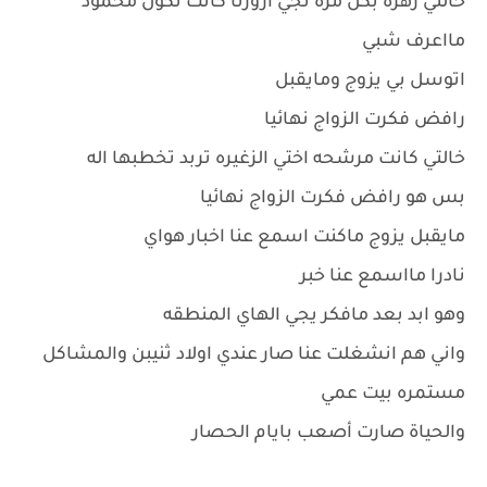
خالتي زهره بكل مره تجي ازورنا كانت تكول محمود
مااعرف شبي
اتوسل بي يزوج ومايقبل
رافض فكرت الزواج نهائيا
خالتي كانت مرشحه اختي الزغيره تربد تخطبها اله
بس هو رافض فكرت الزواج نهائيا
مايقبل يزوج ماكنت اسمع عنا اخبار هواي
نادرا مااسمع عنا خبر
وهو ابد بعد مافكر يجي الهاي المنطقه
واني هم انشغلت عنا صار عندي اولاد ثنيبن والمشاكل
مستمره بيت عمي
والحياة صارت أصعب بايام الحصار