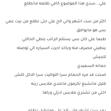
علي...سدي هذا الموضوع كافي طلعه مانطلع
اكثر من ست اشهر واني الح علي حتى نطلع من بيت عمي
بس هو مايوافق
طبعا علي كان بس يستلم الراتب ينطي الخالتي
ينطيني مصرف منه وياخذ اجرت السياره الي توصله
للجيش
جمانه السعيدي
ضجت فد مره الحمام سرا التواليت سرا الاكل كلش
قليل مانشبع تكرمون ماعندي ملابس زينه
اختي من تشتري ملابس ادزلي وياها
بعد ست اشهر واني الح علي ومايقبل نطلع