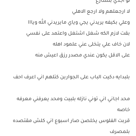
لو اجدي بلشارع
لا ارجعلهم ولا ارجع الاهلي
وعلي بكيفه يريدني يجي وياي مايريدني الله ويااا
بقت لازم الكه شغل اشتغل واعتمد على نفسي
لان خاف علي يتخلى عني علمود اهله
على الاقل يكون عندي مصدر رزق اعيش منه
بلبدايه دكيت الباب على الجواربن كتلهم اني اعرف احف
محد اجاني اني توني نازله بلبيت ومحد يعرفني معرفه
خاصه
قربت الفلوس يخلصن صار اسبوع اني كلش مقتصده
بلمصرف