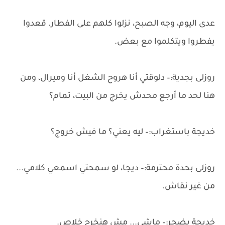
عدى اليوم، وجه الصبح، نزلوا كلهم على الفطار. قعدوا
يفطروا ويتكلموا مع بعض.
روزلى بجدية:– دلوقتي أنا هروح الشغل أنا وميرال، ومن
هنا لحد ما أرجع محدش يخرج من البيت، تمام؟
خديجة باستغراب:– ليه يعني؟ ما فيش خروج؟
روزلى بحدة محترمة:– ديجا، لو سمحتي اسمعي كلامي...
من غير نقاش.
خديجة بضجر:– ماشي... مش هنخرج خلاص.