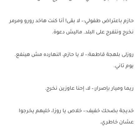
حازم باعتراض طفولي:– لا بقى! أنا كنت هاخد رورو ومرمر
نخرج ونتفرج على البلد. ماليش دعوة.
روزلى بلهجة قاطعة:– لا يا حازم، النهارده مش هينفع.
يوم تاني.
ريما وميار بإصرار:– لا، إحنا عاوزين نخرج.
خديجة بضحك خفيف:– خلاص يا روزا، خليهم يخرجوا
عشان خاطري.