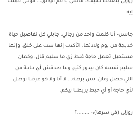
روزلى بضحك خفيف:– ماشي يا عم الواثق... قوللي عملت
إيه.
جاسر:– أنا كلمت واحد من رجالي. جابلي كل تفاصيل حياة
خديجة من يوم ولادتها. اتأكدت إنها ست على خلق، وإنها
مستحيل تعمل حاجة غلط زي ما سليم قال. وكمان
سليم نفسه كان بيدور كتير، وما صدقش أي حاجة من
اللي حصل زمان. بس برضه... لا أنا ولا هو عرفنا نوصل
لأي حاجة أو أي خيط يربطنا بيكم.
روزلى (في سرها):– ........؟
---