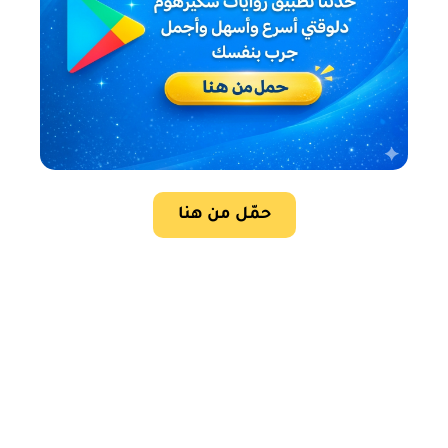
حمّل من هنا