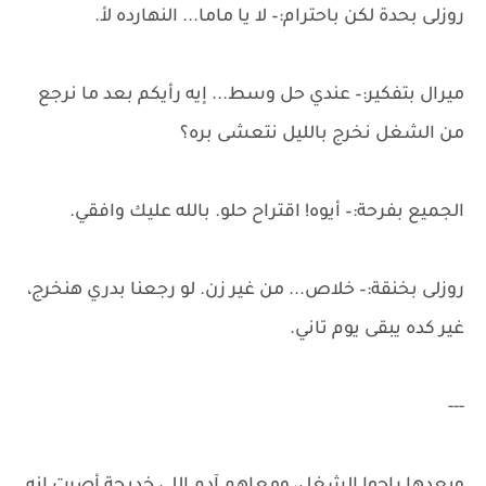
روزلى بحدة لكن باحترام:– لا يا ماما... النهارده لأ.
ميرال بتفكير:– عندي حل وسط... إيه رأيكم بعد ما نرجع
من الشغل نخرج بالليل نتعشى بره؟
الجميع بفرحة:– أيوه! اقتراح حلو. بالله عليك وافقي.
روزلى بخنقة:– خلاص... من غير زن. لو رجعنا بدري هنخرج،
غير كده يبقى يوم تاني.
---