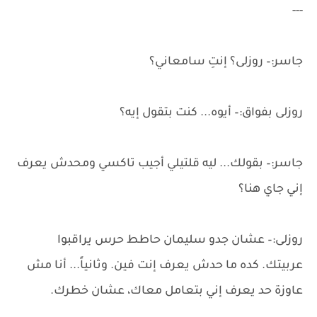
---
جاسر:– روزلى؟ إنتِ سامعاني؟
روزلى بفواق:– أيوه... كنت بتقول إيه؟
جاسر:– بقولك... ليه قلتيلي أجيب تاكسي ومحدش يعرف
إني جاي هنا؟
روزلى:– عشان جدو سليمان حاطط حرس يراقبوا
عربيتك. كده ما حدش يعرف إنت فين. وثانياً... أنا مش
عاوزة حد يعرف إني بتعامل معاك، عشان خطرك.