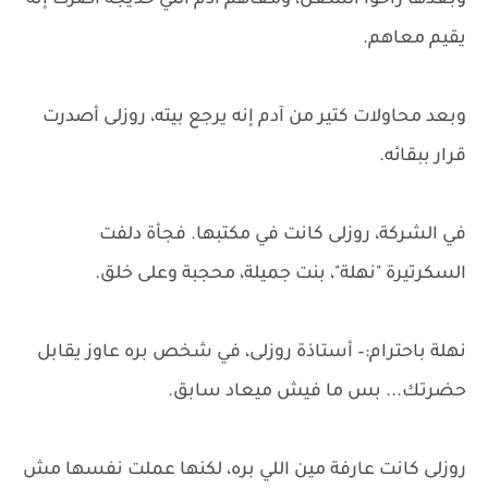
وبعدها راحوا الشغل، ومعاهم آدم اللي خديجة أصرت إنه
يقيم معاهم.
وبعد محاولات كتير من آدم إنه يرجع بيته، روزلى أصدرت
قرار ببقائه.
في الشركة، روزلى كانت في مكتبها. فجأة دلفت
السكرتيرة "نهلة"، بنت جميلة، محجبة وعلى خلق.
نهلة باحترام:– أستاذة روزلى، في شخص بره عاوز يقابل
حضرتك... بس ما فيش ميعاد سابق.
روزلى كانت عارفة مين اللي بره، لكنها عملت نفسها مش