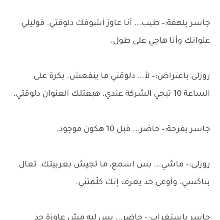
جاسر بلهفة:– طيب... أنا عاوز أشوفك دلوقتي. قوليلي
عنوانك وأنا هاجي على طول.
روزلى باعتراض:– لأ... دلوقتي ما ينفعش. بكرة على
الساعة 10 تيجي الشركة عندي. هبعتلك العنوان دلوقتي.
جاسر بفرحة:– حاضر... قبل 10 هكون موجود.
روزلى:– ماشي... بس اسمع، ما تجيش بعربيتك. تعال
بتاكسي. وأوعى حد يعرف إنك كلّمتني.
جاسر باستغراب:– حاضر... بس ليه مش عاوزة حد