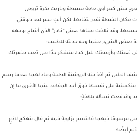
جرح مش كبير أوي حاجة بسيطة وياريت بكرة تروحي
ان الخبطة نقدر نتفادها، لكن أنتِ بخير لحد دلوقتي.
ا، وقد تلاقت عيناها بعيني “نـادر” الذي أشاح بوجهه
حادة بعض الشيء حينما وجه حديثه للطبيب:
ش تعبتك وأزعجتك بليل كدا، متشكر جدًا على تعب حضرتك
شف الطبي ثم أخذ منه الروشتة الطبية وعاد لهما بعدما رسم
 منكمشة على نفسها فوق أحد المقاعد بينما الأخرى ما إن
يد واندفعت تسأله بلهفةٍ:
مل مرسومًا فيهما فابتسم بزاوية فمه ثم قال بتهكمٍ لاذعٍ
لم أيضًا: