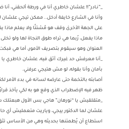
_”نـادر”!! علشان خاطري أنا في ورطة ألحقني، أن
وأنا في الشارع خايفة أدخل.. ممكن تيجي علشان ل
على الجهة الأخرىٰ وقف هو مُشتتًا ولا يعلم ماذا ي
ماذا يفعل، رُبما هي تراه طوق النجاة لها ولو تخل
العنوان وهو سيقوم بتصريف الأمور، أما هي فبكت
_أنا معرفش حد غيرك أثق فيه، علشان خاطري يا “
بأمان وأنا بقوله، لو مش هتيجي عرفني.
أصابته بالتخمة حتى عارضه لسانه في بدء الأمر لكن
ظهر فيه الإضطراب الذي وقع هو به لكي يأخذ قرارًا 
_متقلقيش يا “نورهان” هاجي بس الأول هبعتلك دك
علشان لما الدكتور ييجي، وياريت متعمليش أي حا
استطاع أن يُطمئنها بحديثه وهي من الأساس تثق به