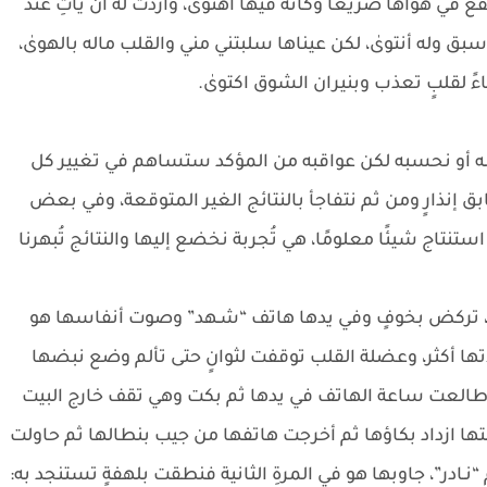
 في هواها صريعًا وكأنه فيها أهتوىٰ، وأردت له أن يأتِ عند
 وله أنتوىٰ، لكن عيناها سلبتني مني والقلب ماله بالهوىٰ،
ً لقلبٍ تعذب وبنيران الشوق اكتوىٰ.
ظنه أو نحسبه لكن عواقبه من المؤكد ستساهم في تغيير كل
ق إنذارٍ ومن ثم نتفاجأ بالنتائج الغير المتوقعة، وفي بعض
 استنتاج شيئًا معلومًا، هي تُجربة نخضع إليها والنتائج تُبهرنا
دٍ، تركض بخوفٍ وفي يدها هاتف “شـهد” وصوت أنفاسها هو
ا أكثر، وعضلة القلب توقفت لثوانٍ حتى تألم وضع نبضها
طالعت ساعة الهاتف في يدها ثم بكت وهي تقف خارج البيت
 ازداد بكاؤها ثم أخرجت هاتفها من جيب بنطالها ثم حاولت
در”، جاوبها هو في المرةِ الثانية فنطقت بلهفةٍ تستنجد به: