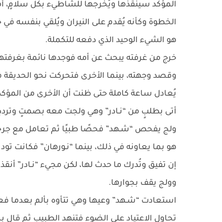
المؤكد سينقذها ويُخرجها للشاطيء بكل سلامٍ، أما
الخطوة وكأنه يُقدم على النيران ويُلقي بنفسه في جو
هو الشيء الوحيد الذي دفعه للتكملة.
خرج من غرفته يبحث عن أمه فوجدها نائمة بغرفتها 
وقصد وجهته، بينما الأخرى فتحركت نحو الحديقة في
يُعادل ساعة كاملة حتى ظنت أن الأخرى من المؤكد 
أتى بطلبٍ من “نـادر” وهي ولجت معه بصمتٍ وترددٍ.
ولج يفحص “شـهد” فحصًا طبيًا ثم تعامل مع جرحها 
هو بما يعاونه في ذلك، بينما “نـورهان” فكانت ت
إن تفيق وتُدرك ما حدث لها، لكن مجيء “نـادر” أن
وولج يقف بجوارها.
استعادت “شـهد” وعيها وهي تتأوه بألم بعدما ف
تحاول الاعتياد على الضوء فتنهد الطبيب ثم قال 