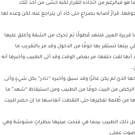
 هو فبالرغم من اتخاذه للقرار لكنه خشى من أخذ تلك
فها، قرارٌ أصابه بصراعٍ حتى كاد أن يتراجع عنه، لكن وعده لها
قريرة العين فتنهد مُطولًا ثم تحرك من الشقة وأغلق عليها
 بيتها تستقر بها خوفًا من الدخول وقد مر بالتقريب ما
أنها لقت حتفها، مر بعض الوقت وقد أتى الطبيب وأخبرها أنه
.
الذي لم يكن غائرًا وقد سبق وأخبره “نـادر” بكل شيءٍ وأتى
ود الركض من البيت خوفًا من الطبيب ومن استيقاظ “شهد” ما
قذها من ظُلمة تفكيرها حتى التقطت أنفاسها ما إن حضر للبيت
عل ذلك الطبيب بينما هي فتحت عينيها بنظراتٍ مشوشة وهي
بصوتٍ عملي: