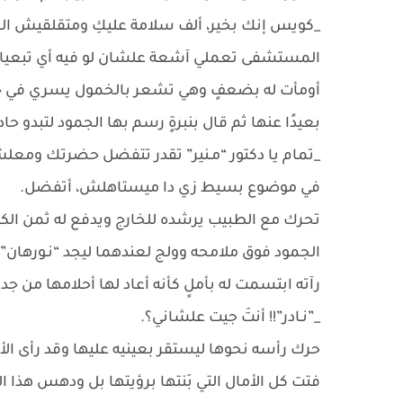
_كويس إنك بخير، ألف سلامة عليكِ ومتقلقيش ال
المستشفى تعملي آشعة علشان لو فيه أي تبعيات مك
أومأت له بضعفٍ وهي تشعر بالخمول يسري في جسده
بعيدًا عنها ثم قال بنبرةٍ رسم بها الجمود لتبدو 
_تمام يا دكتور “مـنير” تقدر تتفضل حضرتك ومعل
في موضوع بسيط زي دا ميستاهلش، أتفضل.
تحرك مع الطبيب يرشده للخارج ويدفع له ثمن الك
الجمود فوق ملامحه وولج لعندهما ليجد “نـورهان”
رآته ابتسمت له بأملٍ كأنه أعاد لها أحلامها من جد
_”نـادر”!! أنتَ جيت علشاني؟.
حرك رأسه نحوها ليستقر بعينيه عليها وقد رأى الأ
فتت كل الأمال التي بَنتها برؤيتها بل ودهس هذا الأ