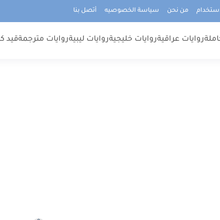
استخدام
من نحن
سياسة الخصوصيه
أتصل بنا
املة
روايات عراقية
روايات خليجية
روايات ليبية
روايات مترجمة
قيد كت