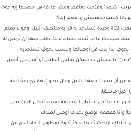
ا ضربت “شـهد” وفتحت دماغها ومش عارفة هي حصلها إيه جوة،
و بابا كلمته مضمنش رد فعله إيه؟.
فعل، فتاة وحيدة تستنجد به قُرابة منتصف الليل، وهو لا يعلم
ى عنها سيحدث ما لم يُحمد عقباه، لذلك طلب منها أن تُرسل له
 بخوفٍ بدأ يدب في أوصالها ونبست بخوفٍ تستجديه:
نـادر” أنا مفيش حد ممكن يخليني أتطمن أو أقدر حتى أحس
ه قرر أن يتحدث معها باللين وقال بصوتٍ هاديءٍ رغمًا عنه
أخيرًا حاسمًا:
تور لحد ما آجي علشان المسافة بعيدة، أدخلي البيت بس
جة وأنا هفهمه الوضع لحد ما أوصل لعندك.
 لذلك ازدادت ثقتها به كثيرًا وكأنه طوق النجاة الذي من