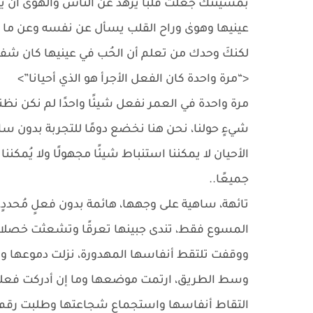
بمشيئتك جعلت قلبًا يزهد عن الناس والهوىٰ أن يقع
عينيها وهوىٰ وراح القلب يسأل عن نفسه وعن ما سبق
لكنكَ وحدك من تعلم أن الحُب في عينيها كان شفاء
<“مرة واحدة كان الفعل الأجرأ هو الذي أحيانا”>
مرة واحدة في العمر نفعل شيئًا واحدًا لم نكن ن
شيءٍ حولنا، نحن هنا نخضع دومًا للتجربة بدون ساب
الأحيان لا يمكننا استنباط شيئًا مجهولًا ولا يُمكننا
جميعًا..
تائهة، ساهية على وجهها، هائمة بدون فعلٍ مُحد
المسوع فقط، تندى جبينها تعرقًا وتشعثت خصلاته
ووقفت تلتقط أنفاسها المهدورة، نزلت دموعها و
وسط الطريق، ارتمت موضعها وما إن أدركت فعلتها
التقاط أنفاسها واستجماع شجاعتها وطلبت رقم “نـا