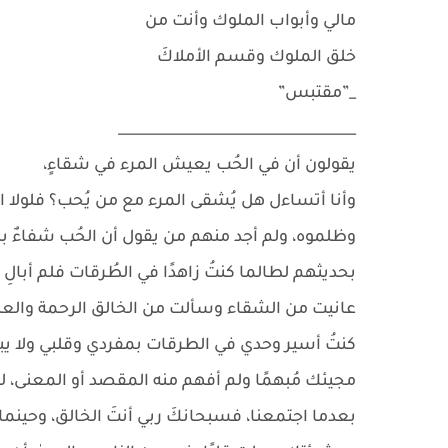
مالي وأبواب الملوك وأنت من
خلق الملوك وقسم الأملاكَ
_”مقتبس”
__________________________________
يقولون أن في الحُب يعيش المرء في شقاءٍ،
وأنا أتساءل هل يُشقى المرء مع من يُحب؟ فلولا الح
وظلموه، ولم أجد منهم من يقول أن الحُب شفاءٌ بل 
بحديثهم لطالما كنتُ زاهدًا في الطُرقات فلم أبال
عانيت من الشقاء وسألت من الخالق الرحمة والعطاء،
كنتُ أسير وحدي في الطرقات بمفردي وقلبي ولا يبال
مجيئك مُبهمًا ولم أفهم منه المقصد أو المعنى، لكن
بعدما اجتمعنا، فسبحانكَ ربي أنتَ الخالق، وحين