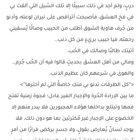
دربٍ، ولم أجد في ذلك سبيلًا إلا تلك السُبل التي ألقت بي
في فخ العشق، فأصبحت أتراقص على نيران لوعته، وأدنو
من جُرف هاوية الشوق أطلب من الحبيب وصالًا يُسقيني
رحمته، فيا حبيب بريءٍ من كل ذنب..
أتيتك طالبًا وصالك في الحُب،
ومالي من أهل العشق بحديثٍ قالوا فيه أن الحُب جُرم…
والهوىٰ في شرعهم كان عظيم الذنب.
<“كل الطرقات تدنو بي منكِ خاصةً التي لم أخترها”>
ما بين الإرادة الحُرة والإجبار الغير عادل؛ فجوة زمنية تفتح
فمها وتبتلع بداخلها هؤلاء المجبورين فلا يبدر منهم إلا
الخضوع على الإجبار غير مُكترثين بما هو دون ذلك، فلا
يوجد لسانٌ يُعارض بقولٍ، ولا جسدٍ يركض فرارًا من أمرٍ