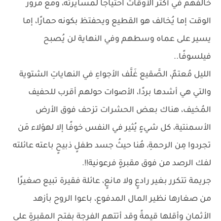
خالفهم في أكثر الأوقات احتياجًا لمسايرته، ومع مرور
الوقت إما يُخالف هو القطيع ويحفتظ بكونه حمارًا، إما
يسير على عماه وسطهم وفي النهاية لن يُصبح
فيلسوفًا..
الليل مُعتمٌ، الصَّقيع غَلَّف الأجواءِ في النهاياتِ الشتوية
والتي هي أشدها بردًا، الأصوات حولهم أقرب للحفيف
المُخيف، هناك بعض الحشرات تزحف فوق الأرض
الأسمنتية، كل شيءٍ يُثير في النفس خوفًا إلا لهؤلاء مَن
تجردوا مِن الرحمةِ، هُنا حيثُ جسد طفلٍ ذبيحٍ باعته عائلته
لفك الرصد من فوق مقبرةٍ فرعونية!!.
جريمة تتكرر بغير رادعٍ ولا مانعٍ، عائلة فقيرة تبيع صغيرًا
من صغارها نظير المال المدفوع، باعوا الروح بأزهد
الأثمانِ وأقلها قيمةً وقد أتتهم الفرجة بفتح المقبرةِ على