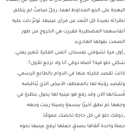
الطابق الأسفل، الزرع الأخضر كان له دورًا كبيرًا في إضفاء
البهجة على الجو المحاوط لهما، رجلٌ صامتٌ لم يتكلم،
نظراته بعيدة كل البُعد عن مرأى عينيها، توترٌ دلت عليه
أنفاسهما المضطربة فقررت هي الخروج من طور
الصمت بقولها الهاديء:
_أول مرة تشوفني بفستان، أتمنى الفكرة تتغير يعني،
شكلي حلو فيه؟ أصله ذوقي أنا ولا نرجع للأول؟.
كانت تقصد فكرته عنها في الدوام بالطابع الرسمي،
وتقصد رؤيته لها بالمعطف الأبيض الذي يُناقضه
فُستانها الآن وقد رفع هو عينيه لها يجول بنظرةٍ في
وجهها ثم نطق أخيرًا ببسمةٍ رصينة زينت وجهه:
_ذوقك حلو في كل حاجة تخصك عمومًا.
جملة واحدة ألقاها بصدقٍ جعلها ترفع عينيها نحوه