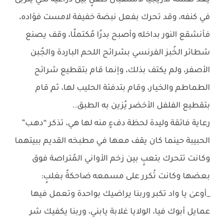
يُعد نفسه تدريجيًا لاستقبال طفلٍ بين ذراعيه لكي يتربى
في كنفه، وقد تحرك بفعل نبضة خفيفة لامست فؤاده،
فأنشقع النور بداخله وأصبح بدرًا مُكتملًا، وقف يصنع
شطائر الخُبز الفرنسي بشرائح اللحم الباردة والجُبن
الأصفر، ولم يكتف بذلك، وإنما قام بتقطيع شرائح
الطماطم والخيار، وقام بتدفئة الحليب لها، ثم قام
بتقطيع الفلفل الأخضر يُزين به الطبق..
رعاية فائقة وليدة لحظة دفءٍ منه لها هي، تذكر “دهـب”
الحبيبة حينما كان يقف معها في مطبخه القديم ببيتهما
وكانت تتحرك بتعبٍ بين زخم الأواني المُتراصة فوق
بعضها وكانت تُكرر على مسمعه ضاحكةً بغلبٍ:
_أوعىٰ يا واد تكبر وربنا يراضيك بواحدة وتعمل فيها
عمايل أبوك فيا، الولايا غلابة يابني، وربنا يكفيك شر