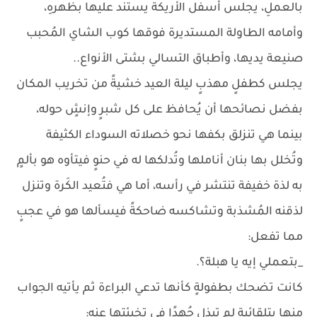
بالعملِ، يجلس أسفل الأريكة يستند عليها بظهرهِ،
وأمامه الطاولة المستديرة فوقها كوب الشاي المُحبب
صنيعة يديها، وأطباق التسالي بشتى الأنواع..
يجلس كطفلٍ مهذبٍ ليلة العيد خشيةً من تخريب المكان
بفضل نصائحها أن يُحافظ على كل شبرٍ وإنشٍ حوله،
بينما هي تنزلق بكفها نحو خصلاته السوداء الكثيفة
وتُخلل بها بنان أناملها وتُدلكها له في حنوٍ فيتأوه هو بألمٍ
به لذة خفيفة تنتشر في رأسه، أما هي فتُعيد الكَرة وتنزل
لذقنه المُشذبة وتشاكسه ضاحكةً فيسألها هو في عجبٍ
مما تفعل:
_بتعملي إيه يا هبلة؟.
كانت تضحك بطفولةٍ كأنها تدعي البراءة ثم يأتيه الجواب
منها بتلقائيةٍ لم تبذل جُهدًا في تخبئتها عنه: