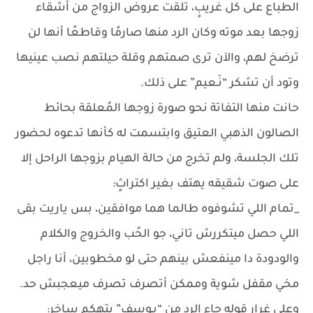
الطباع على كل غريبٍ، تلقت عروض الزواج من أشقاء
زوجها بعد موته وكان الرد منها صارمًا وقاطعًا أنها لن
ترضخ لهم، والآن ترى صمتهم وقلة حيلتهم نصب عينيها
وتود أن تشكر “نَـعيم” على ذلك.
حانت منها التفاتة نحو صورة زوجها المُعلقة بحائط
الصالون الذهبي العتيق وابتسمت له كأنها تدعوه لحضور
تلك الجلسة، ولم تخرج من حالة الهيام بزوجها الراحل إلا
على صوت شقيقه يهتف بغير اكتراثٍ:
_تمام اللي تشوفوه طالما هما موافقين، بس ياريت بقى
اللي حصل ميتكررش تاني، جو الحُب والخروج والكلام
والودودة دا مينفعش بينهم حتى لو مخطوبين، أنا راجل
مخي مقفل شوية وممكن أتصرف تصرف ميعجبش حد.
وعلى غِرار قوله جاء الرد من “يـوسف” بتهكمٍ ساخرٍ: