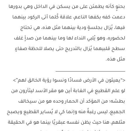
بحنوٍ كأنه يطمئن على من يسكن في الداخل وهي بدورها
دعمت كفه بكفها الناعم، علاقة كُلما أتى الركود بينهما
فيها، يُزال بجلسةٍ ودية بينهما مثل هذه، هي تحتاج
لحضوره، وهو يُلبي النداء لها وما بينهما من صدأٍ غلف
سطح قلبيهما يُزال بالتدريج حتى يصلا للحظة صفاءٍ
مثل هذه.
__________________________________
<“يعيثون في الأرض فسادًا ونسوا رؤية الخالق لهم”>
لو علم القطيع في الغابة أين هو مقر الأسد ليثأرون من
بطشه؛ من المؤكد أن الحمار وحده هو من سيخالف
الجميع، ليس رغبةً منه وإنما كي لا يُساير القطيع ويصبح
مثلهم، هنا حيث يظن نفسه عبقريًا بينما هو في الحقيقة