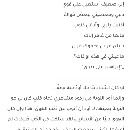
إني ضعيف أستعين على قوي
ذنبي ومعصيتي ببعض قواكَ
أذنبت ياربي وآذتني ذنوب
مالها من غافر إلاكَ
دنياي غرتني وعفوك غرني
ماحيلتي في هذه أو ذاكَ؟
_”إبراهيم علي بدوي”
__________________________________
لو كان الحُب ذنبًا فلا أودُ منه توبةً..
وإنما أود التوبة من ركود مشاعري تجاه قلبٍ كان لي هو
التوبة بعينها، لا أود أن أتوب عن ذنب الهوىٰ؛ هذا وإن كان
الهوىٰ ذنبًا من الأساسِ، لقد سلكت في الحُب طُرقات لم