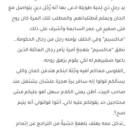
يد رجلٍ ذي لِحية طويلة ادعى بها أنه رَّجُل دينٍ يتواصل مع
الجان ويعلم مُطتلباتهم، والمطلب تلك المرة كان روح
فتى صغيرٍ في عمر السابعة وأشرف على ذلك
“مـاكسيم” وفي الخلف يؤمنه رجل من رجال الحكومة…
نطق “مـاكسيم” بلهجةٍ آمرة يأمر رجال العائلة الذين
باعوا صغيرهم له لكي يقوم بزهق روحه:
_الفلوس معاكم أهيه وجُثة ابنكم هتدفن كمان واللي
يسألكم قولوا إنه سافر برة هجرة علشان يشتغل عند
صاحب البيت، أظن يعني الكلام سهل أهو عليكم مش
محتاجين حد يقولكم عليه تاني، أنتوا قولتولي أنه يتيم
صح؟.
_تدخل عمه يهتف بلهفةٍ خشيةً من التراجع عن إتمام