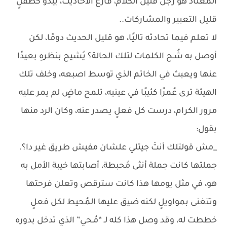
المُعتاد هو رجلٌ قليل الكلام، فارغ الأحاديث، يبدو كطفلٍ
قليل التعبير والمشاركات..
لا تعلم فيما تحادثه تاليًا، هو قليل الحديث دومًا، لكن
أوصل به شُـح الكلمات لتلك الحالة؟ يُشيح بنظرهِ بعيدًا
عنها ويعبث في الخاتم الذي توسط اصبعه، وخلف تلك
الهيئة ترى عُمرًا كئيبًا في عينيه، تلمح ماضٍ لم يمر عليه
مرور الكرام، درست كل فعلٍ يصدر عنه، وكان الرد منها
بقول:
_مش قولتلك أنتَ جيتلي علشان مفيش طريق غير دا؟.
جملتها كانت جملة أنثى مُحبطة، أصابتها خيبة الأمل به
هو، في مثل يومها هذا كانت سترقص وتعلن فرحتها
وتتغنى بمواويلٍ لكنه ضيق عليها المُحيط لكل فعلٍ
خططت له، وقد وصل هذا كله لـ “مُـحي” الذي تدخل بدوره