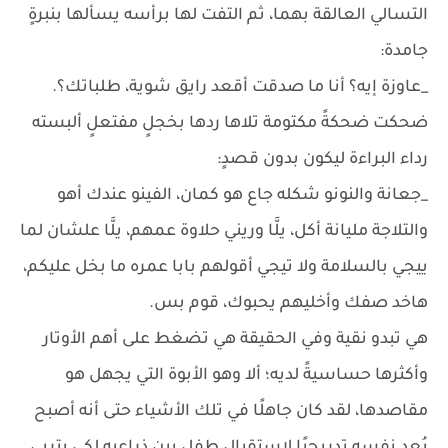
التسالي العالقة بهما، ثم التفت لها برأسه يسألها بنبرةٍ
جامدة:
_عاوزة إيه؟ أنا ما صدقت أقعد رايق شوية، طلباتك؟.
ضحكت ضحكةً مكتومة تلاها ردها بخجلٍ مفتعلٍ ألبسته
رداء البراءة ليكون بدون قصدٍ:
_جعانة والنونو شكله جاع هو كمان، الفينو عندك أهو
والتلاجة مليانة أكل، يلَّا وريني حلاوة عمهم، يلَّا علشان لما
ييجي بالسلامة ولا تيجي أقولهم بابا عمره ما بخل عليكم،
هاخد صفك وأخليهم يحبوك، قوم بس.
هي تبدو نقية وفي الحقيقة هي تضغط على أهم الأوتار
وأكثرها حساسيةً لديه؛ ألا وهو الأبوة التي يجهل هو
مقاصدها، لقد كان جاهلًا في تلك الأشياء حتى أنه أصبح