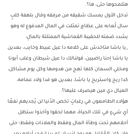
هتلمحوها حتى، ها؟.
تدخل الأول يمسك شقيقه من مرفقه وقال بلهفة كلبٍ
سال لُعابه على عظامٍ تمثلت في المال المدفوع له وهو
يشدد ضمته للحقيبة القماشية الممتلئة بالمالِ:
_يا باشا متاخدش على كلامه دا عيل عبيط وخايب، بعدين
يا باشا إحنا راضيين، قولنالك دا عيل شيطان وغلب أبونا
ومخلي السمان كلها تهج من هدومها وكل يوم مشاكل،
كدا ريح واستريح يا باشا، بعدين هو فدا ولاد عمامه،
العيال دي مين هيصرف عليها؟.
هؤلاء الطامعون في رغباتٍ تخص الدُنيا لن يُجديهم نفعًا
أي شيءٍ في تلك الحياة، مهما لحقوا وأخذوا ستظل
أحلامهم تحت وطأة المال وفقط والملاذات وفقط؛ حتى