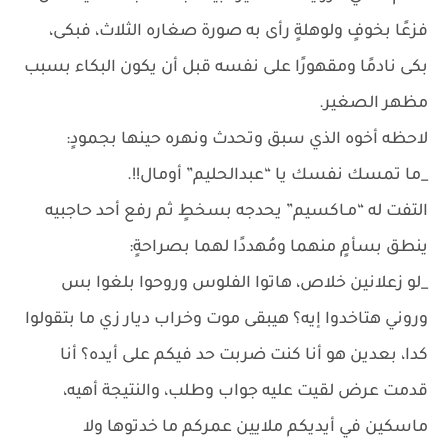
فزعًا بخوفٍ ولوهلةٍ رأى به صورة صغاره الثلاث، فبكى،
بكى نادمًا ومقهورًا على نفسه قبل أن يكون البكاء بسبب
مظهر الصغير.
لاحظه أخوه الذي سبق وتحدث ونهره حينها بجمودٍ:
_ما تمسك نفسك يا “عبدالحليم” أومال!!.
التفت له “مـاكسيم” يحدجه بسخطٍ ثم رفع أحد حاجبيه
ينطق بسأمٍ منهما ومُهددًا لهما بصراحةٍ:
_لو زعلانين خلاص، هاتوا الفلوس وروحوا بلغوا بس
وروني هتاخدوا إيه؟ هيبقى موت وخراب ديار زي ما بتقولوا
كدا، بعدين هو أنا كنت ضربت حد فيكم على أيده؟ أنا
قدمت عرض لقيت عليه جواب وطلب، والنتيجة أهيه،
ماسكين في أيديكم ملايين عمركم ما خدتوها ولا