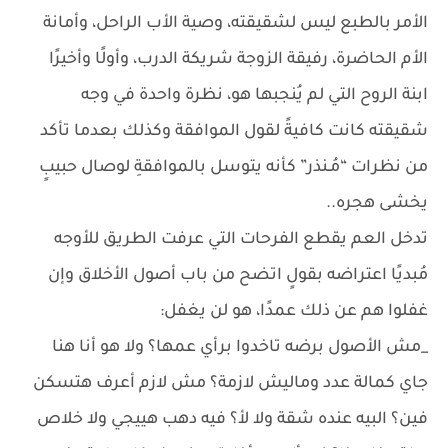
الأمر بالطبع ليس لشقيقته، وصية الأب الراحل، وأمانة
الأم الحاضرة، رفيقة الزوجة شريكة الدرب، وأولًا وأخيرًا
ابنة الروح التي لم يُنجبها هو، نظرة واحدة في وجه
شقيقته كانت كافيةً لقول الموافقة وكذلك بعدما تأكد
من نظرات “مُـنذر” كأنه يتوسل بالموافقةِ لوصال حبيبٍ
يخشى هجره..
تدخل العم يقطع الفرحات التي عرفت الطريق للأوجه
مُبديًا اعتراضه بقولٍ اتضح من باب أصول الأخلاق وإن
غفلوا هم عن ذلك عمدًا، هو لن يغفل:
_مش الأصول برضه تاخدوا برأي عمها؟ ولا هو أنا هنا
جاي كمالة عدد وماليش لازمة؟ مش لازم أعرف هتسكن
فين؟ البيه عنده شقة ولا لأ؟ فيه دهب هييجي ولا خلاص