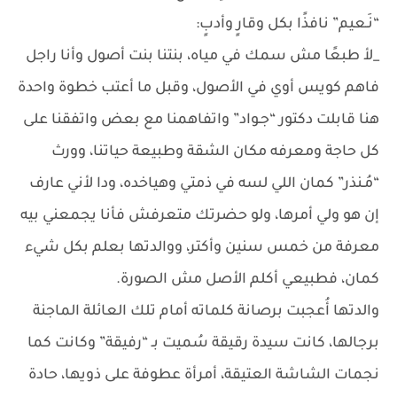
“نَـعيم” نافذًا بكل وقارٍ وأدبٍ:
_لأ طبعًا مش سمك في مياه، بنتنا بنت أصول وأنا راجل
فاهم كويس أوي في الأصول، وقبل ما أعتب خطوة واحدة
هنا قابلت دكتور “جـواد” واتفاهمنا مع بعض واتفقنا على
كل حاجة ومعرفه مكان الشقة وطبيعة حياتنا، وورث
“مُـنذر” كمان اللي لسه في ذمتي وهياخده، ودا لأني عارف
إن هو ولي أمرها، ولو حضرتك متعرفش فأنا يجمعني بيه
معرفة من خمس سنين وأكتر، ووالدتها بعلم بكل شيء
كمان، فطبيعي أكلم الأصل مش الصورة.
والدتها أُعجبت برصانة كلماته أمام تلك العائلة الماجنة
برجالها، كانت سيدة رقيقة سُميت بـ “رفيقة” وكانت كما
نجمات الشاشة العتيقة، أمرأة عطوفة على ذويها، حادة