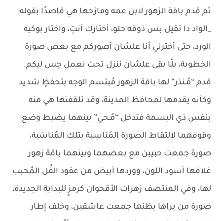
ثم قدم باقة الزهور لابن عمه ومازحها هي قاصدًا بقوله:
_الواد دا تقيل بس ذوقه حلو، أختارك أنتِ، واختار بوكيه
الورد، حتى أخترني أنا علشان أصوركم مع بعض صورة
الخطوبة، يلَّا بقى علشان ننزل تحت نعمل حِس ليكم.
قدم “مُـنذر” لها باقة الزهور مُبتسم الوجه بتحفظٍ شديد
وكأنه يقدمها لمحافظ المدينة، وقد تلقفتها هي منه
بنفس ذي البسمة فتدخل “مُـحي” بينهما يضبط وضع
وقوفهما لالتقاط الصورة المُناسِبة بتلك المُناسَبة،
صورة جمعت حبيبن مع بعضهما وبينهما باقة زهور
غلافها أسود اللون، ووردها أبيض من عقود الفُل المُحبب
لها، وفي المنتصف زهرات الأقحوان كرمزٍ للبداية الجديدة،
صورة من يراها يظنها جمعت عاشقين، وخلف إطار