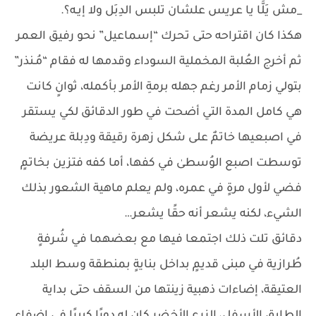
_مش يَلَّا يا عريس علشان تلبس الدِبَل ولا إيـه؟.
هكذا كان اقتراحه حتى تحرك “إسماعيل” نحو رفيق العمر
ثم أخرج العُلبة المخملية السوداء وقدمها له فقام “مُـنذر”
بتولي زمام الأمر رغم جهله برمةِ الأمر بأكمله، ثوانٍ كانت
هي كامل المدة التي أضحت في طور الدقائق لكي يستقر
في اصبعيها خاتمٌ على شكل زهرة رقيقة ودِبلة عريضة
توسطت اصبع الوُسطىٰ في كفها، أما كفه فتزين بخاتمٍ
فضي لأول مرةٍ في عمره، ولم يعلم ماهية الشعور بذلك
الشيء، لكنه يشعر أنه حقًا يشعر…
دقائق تلت ذلك اجتمعا فيها مع بعضهما في شُرفةٍ
طُرازية في مبنى قديمٍ بداخل بنايةٍ بمنطقة وسط البلد
العتيقة، إضاءات ذهبية زينتها من السقف حتى بداية