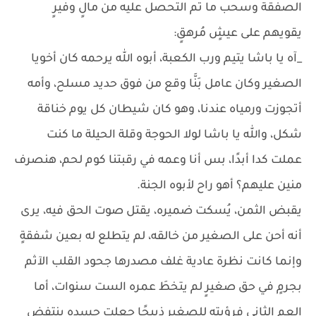
الصفقة وسحب ما تم التحصل عليه من مالٍ وفيرٍ
يقويهم على عيشٍ مُرهقٍ:
_آه يا باشا يتيم ورب الكعبة، أبوه الله يرحمه كان أخويا
الصغير وكان عامل بَنَّا وقع من فوق حديد مسلح، وأمه
أتجوزت ورمياه عندنا، وهو كان شيطان كل يوم خناقة
شكل، والله يا باشا لولا الحوجة وقلة الحيلة ما كنت
عملت كدا أبدًا، بس أنا وعمه في رقبتنا كوم لحم، هنصرف
منين عليهم؟ أهو راح لأبوه الجنة.
يقبض الثمن، يُسكت ضميره، يقتل صوت الحق فيه، يرى
أنه أحن على الصغير من خالقه، لم يتطلع له بعين شفقةٍ
وإنما كانت نظرة عادية غلف مصدرها جحود القلب الآثم
بجرمٍ في حق صغيرٍ لم يتخطَ عمره الست سنوات، أما
العم الثاني فرؤيته للصغير ذبيحًا جعلت جسده ينتفض