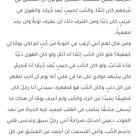
أعرفها، لكنني سمعت البعض يقولون أن العشق في
عُرفهم كان إثمًا، والحُب لحبيبٍ يُعد جُرمًا، والهوىٰ في
غريبٍ كان ذنبًا ومن اقترف ذلك لن يعرف توبةً ولن يجد
مغفرةً..
ومن قال لهم أنني أرغب في التوبة من حُبٍ لم لكن يومًا لي
كعقبة؟ فلو كان الحُب إثمًا أنا آثمٌ، ولو كان الهوىٰ ذنبًا
فأنا مُذنبٌ، ولو كان الحُب في حبيبٍ يُعد جُرمًا أنا مُجرمٌ،
لكن يشهد مولاي على ما في قلبي أنه يوم أن أحب تطهر
من كل ذنبٍ وكان الحُب هو مُطهره، سيدتي أنا رجلٌ كان
مُطيعًا بعيدًا عن الزاد والحُب ولم أعرف يومًا أن هناك ما
يُسمىٰ عشقًا ينضب في القلب فيعيد فيه الحياة من بعد
الموت، دعيني أحدثكِ صراحةً أنني رجلٌ سبق وتدنس قلبي
باسم الحُب، وأنني أقسمت أن أبتعد عن العشق من كل