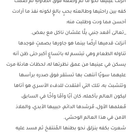
أنزلت عينيها نحو ما تم وضعه فوق الطاولةِ ثم ضمت
كفه بين راحتيها وطالعته بحبٍ بالغٍ لكونه نفذ ما أرادت
أحسن مما ودت وطلبت منه:
_تعالىٰ أقعد جنبي يلَّا علشان ناكل مع بعض.
أنزلت قدميها أرضًا بينما هو جاورها بصمتٍ فوجدها
تناوله الطعام وهي تبتسم له باتساعٍ أكبر حتى ظن أنه
يسكن في عينيها من عمق نظرتها له، لحظات هادئة مرت
عليهما سويًا أنتهت بها تستقر فوق صدره برأسها
وتتشبث به، تلك التي أفتقدت للدفء الأسري هو أتاها
ليكون العالم بأكمله، كان أبًا وأمًا وأخًا في السابق،
مُعلمها الأول، مُرشدها الدائم، حبيبها الأبدي، والملاذ
الآمن في هذا العالم الوحشي.
شعرت بكفه ينزلق نحو بطنها المُنتفخ ثم مسد عليه