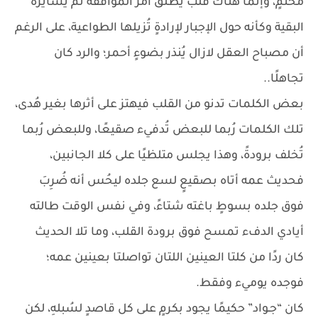
مُحتمٍ، وإنما هناك قلبٌ يُطلق أمر الموافقة ثم يسايره
البقية وكأنه حول الإجبار لإرادةٍ تُزيلها الطواعية، على الرغم
أن مصباح العقل لازال يُنذر بضوءٍ أحمر؛ والرد كان
تجاهلًا..
بعض الكلمات تدنو من القلب فيهتز على أثرها بغير هُدى،
تلك الكلمات رُبما للبعض تُدفيء صقيعًا، وللبعض رُبما
تُخلف برودةً، وهذا يجلس متلظيًا على كلا الجانبين،
فحديث عمه أتاه بصقيعٍ لسع جلده ليحُس أنه ضُرِبَ
فوق جلده بسوطٍ باغته شتاءً، وفي نفس الوقت طالته
أيادي الدفء تمسح فوق برودة القلب، وما تلا الحديث
كان ردًا من كلتا العينين اللتان تواصلتا بعينين عمه؛
فوجده يوميء وفقط.
كان “جـواد” حكيمًا يجود بكرمٍ على كل قاصدٍ لسُبلهِ، لكن