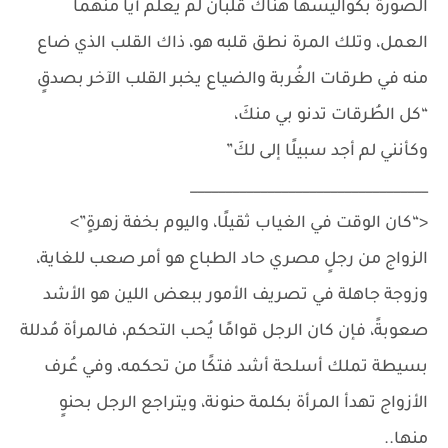
الصورة بكواليسها هناك قلبان لم يعلم أيًا منهما
العمل، وتلك المرة نطق قلبه هو، ذاك القلب الذي ضاع
منه في طرقات الغُربة والضياع يخبر القلب الآخر بصدقٍ
“كل الطُرقات تدنو بي منكَ،
وكأنني لم أجد سبيلًا إلى لكَ”
__________________________________
<“كان الوقت في الغياب ثقيلًا، واليوم بخفة زهرةٍ”>
الزواج من رجلٍ مصري حاد الطباع هو أمر صعب للغاية،
وزوجة جاهلة في تصريف الأمور ببعض اللين هو الأشد
صعوبةً، فإن كان الرجل قوامًا يُحب التحكم، فالمرأة مُدللة
بسيطة تملك أسلحة أشد فتكًا من تحكمه، وفي عُرف
الأزواج تهدأ المرأة بكلمة حنونة، ويتراجع الرجل بحنوٍ
منها..