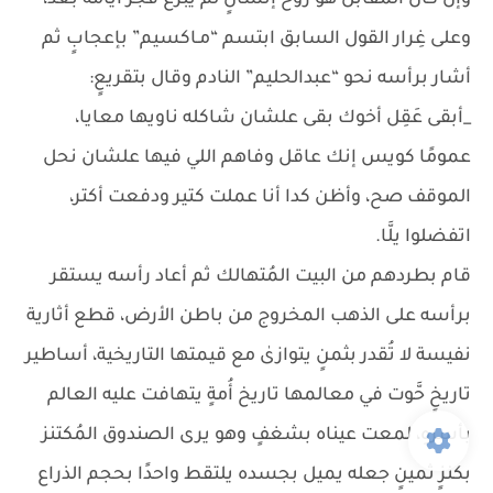
وإن كان المُقابل هو روح إنسانٍ لم يبزغ فجر أيامه بعد،
وعلى غِرار القول السابق ابتسم “مـاكسيم” بإعجابٍ ثم
أشار برأسه نحو “عبدالحليم” النادم وقال بتقريعٍ:
_أبقى عَقِل أخوك بقى علشان شاكله ناويها معايا،
عمومًا كويس إنك عاقل وفاهم اللي فيها علشان نحل
الموقف صح، وأظن كدا أنا عملت كتير ودفعت أكتر،
اتفضلوا يلَّا.
قام بطردهم من البيت المُتهالك ثم أعاد رأسه يستقر
برأسه على الذهب المخروج من باطن الأرض، قطع أثارية
نفيسة لا تُقدر بثمنٍ يتوازىٰ مع قيمتها التاريخية، أساطير
تاريخٍ حَّوت في معالمها تاريخ أُمةٍ يتهافت عليه العالم
بأسرهِ، لمعت عيناه بشغفٍ وهو يرى الصندوق المُكتنز
بكنزٍ ثمينٍ جعله يميل بجسده يلتقط واحدًا بحجم الذراع