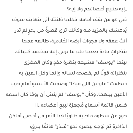
_إيه هتبيع أعضائهم ولا إيـه؟.
غبي هو من يقف أمامه، فكلما ظننته أتى بنهايته سوف
يُدهشك بالمزيد منه وكأنك ترى قطرةً من بحرٍ لم تدر
أنتَ عمقه ولا فجوات أرضه الهُلامية، طالعه عمها
بنظراتٍ حادة بعدما علم ما يرمي إليه بمقصد كلماته،
بينما “يـوسف” فشيعه بنظرة حقدٍ وكأن المغزى
بنظراته قولًا لم يفصحه لسانه وإنما وَكَـل العين به
فنطقت “عارفين اللي فيها” وصمتت الألسنةِ أمام حرب
الأعين بينهما، وكأن “يـوسف” لم ينسَ أن يومًا كان اسمه
ضمن قائمة أسماءٍ مُجهزة لبيع أعضاءه..!!
خرج من سطوة ماضيه طاويًا هذا الأمر في أقصى أماكن
الذاكرةِ ثم توجـه ببصره نحو “مُـنذر” هاتفًا بنزقٍ: