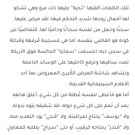
تلك الكلمات ألقتها “تَـحية” عليها ذات مرةٍ وهي تشكو
لها أفعال زوجها شديد التحكم فيها، لقد فرض عليها
سجنًا وجعل من نفسه سجانًا وحاميًا لها، مُتغاضيًا عن
كونه هو القاضي بنفسه، أما هي فسجينة مُرفهة ومُدللة
في سجن حبه، ابتسمت “سمارة” الجالسة فوق الأريكة
تمدد ساقيها وترفع كاحليها على الوسائد الناعمة
وتشاهد شاشة العرض الكُبرى المعروض بها أحد
الأفلام السينيمائية القديمة..
أما هو فأعطى لنفسه عُطلة من كل شيءٍ، أغلق هاتفه
بعد أن تمم على كل شيءٍ حوله، فلا شقيقه يتوه بدونه،
ولا “يـوسف” يحتاج لمراقبته، ولا “مُـحي” يود التهديد منه،
ولا “مُـنذر” يحتاجه كرقيبٍ، أو حتى “سـراج” يطلبه كمعاونٍ