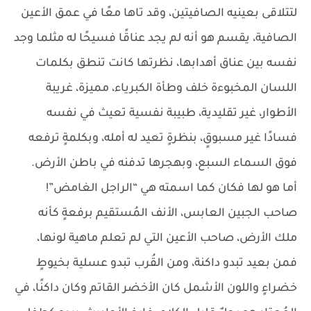
لتتلاقى بعينيه الصافيتين، وقد تاها معًا في عمق الأعين
الصافية، يقسم هو أنه لم يجد عناقًا فسيحًا له مثلما وجد
نفسه بين عناق أهدابها، نظرتها كانت تنطق بكلمات
اللسان المخبوءة خلف وطأة الكبرياء، مميزة، غريبة
الأطوار، غير تقليدية، طبيبة نفسية تعيث في نفسه
فسادًا غير مسبوقٍ، بنظرةٍ تعيد له أمله، وبكلمةٍ ترفعه
فوق السماء السبع، وبهجرها تدفنه في باطن الأرض.
أما هو لها فكان كما اسمته هي “الراجل الغامض”!
صاحب الجبين العابس، الأنف المُستقيم برفعةٍ كأنه
ملك الأرض، صاحب الأعين التي لم تعلم ماهية لونها،
فمن بعيد تبدو داكنة، ومن القُرب تبدو عسلية بخيوطٍ
خضراءٍ واللون الأشمل كان الأخضر القاتم وكان داكنًا، في