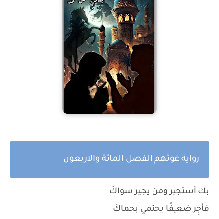
رواية غوثهم الفصل المائة والاربعون
بك أستجير ومن يجير سواكَ
فأجِر ضعيفًا يحتمي بحماكَ