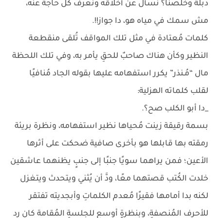
دبلة وخلصنا؟ نسأل عن أخلاقه ونعرف كل حاجة عنه،
مش سمك في مياه هو، دا جواز!!.
كلمات مُعتادة في مثل تلك المواقف تُلقى منقطعة
النظير وكأن هناك صاحبٌ للحقِ يأمر به، وفي تلك اللحظة
مال “مُـنذر” يكرر استفهامه عليها بقوله الجاد مُنافيًا
لقلب كلماته الهزلية:
_دا أبو الكلب صح؟.
بسمة رقيقة زينت مُحياها نظير استفهامه، ونظرة بريئة
رمقته بها قابلها هو بأخرى صافية ضحكت على أثرها
الأعين؛ فمن يراهما سويًا جنبًا إلى جنبٍ يظنهما عاشقين
خلدت الكُتب قصتهما معًا، ودَّ أن يُثني ويتحدث ويتغزل
لكنه بدا أمامها فقيرًا مُعدم الكلماتِ وأبجديته تفتقر
للأحرف المُنصفةِ، وبنظرةٍ أوسع للجلسةِ المُقامة كان رد