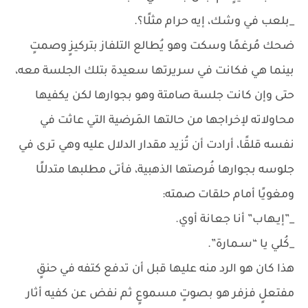
_بلعب في وشك، إيه حرام مثلًا؟.
ضحك مُرغمًا وسكت وهو يُطالع التلفاز بتركيزٍ وصمتٍ
بينما هي فكانت في سريرتها سعيدة بتلك الجلسة معه،
حتى وإن كانت جلسة صامتة وهو بجوارها لكن يكفيها
محاولاته لإخراجها من حالتها المَرضية التي عاثت في
نفسه قلقًا، أرادت أن تُزيد مقدار الدلال عليه وهي ترى في
جلوسه بجوارها فُرصتها الذهبية، فأتى مطلبها متدللًا
ومغويًا أمام حلقات صمته:
_”إيـهاب” أنا جعانة أوي.
_كُلي يا “سـمارة”.
هذا كان هو الرد منه عليها قبل أن تدفع كتفه في حنقٍ
مفتعلٍ فزفر هو بصوتٍ مسموعٍ ثم نفض عن كفيه أثار