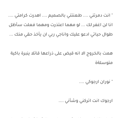
" انت دمرتني .... طعنتني بالصميم .... اهدرت كرامتي ....
انا لن اغفر لك ... لو مهما اعتذرت ومهما فعلت سأظل
طوال حياتي ادعو عليك واناجي ربي ان يأخذ حقي منك ...
همت بالخروج الا انه قيض على ذراعها قائلا ينبرة باكية
متوسلةة
" نوران ارجوكي ....
ارجوك انت اتركني وشأني ....