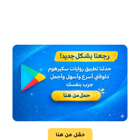
حمّل من هنا