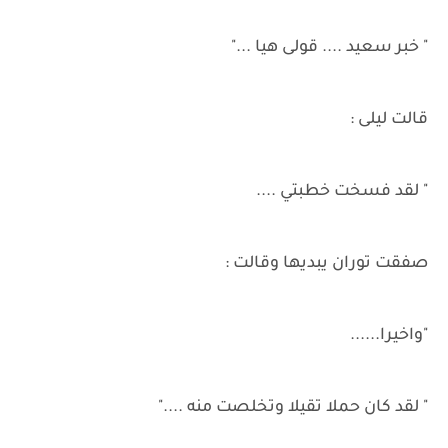
" خبر سعيد .... قولى هيا ..."
قالت ليلى :
" لقد فسخت خطبتي ....
صفقت توران يبديها وقالت :
"واخيرا......
" لقد كان حملا تقيلا وتخلصت منه ...."