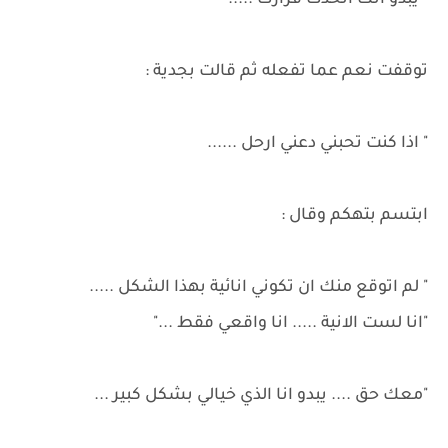
" يبدو انك اتخذت قرارك .....
توقفت نعم عما تفعله ثم قالت بجدية :
" اذا كنت تحبني دعني ارحل ......
ابتسم بتهكم وقال :
" لم اتوقع منك ان تكوني انائية بهذا الشكل .....
"انا لست الانية ..... انا واقعي فقط ..."
"معك حق .... يبدو انا الذي خيالي بشكل كبير ...