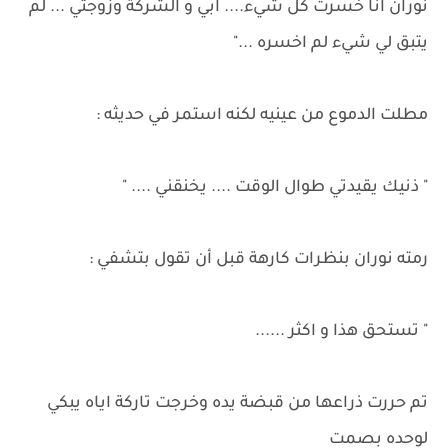
نوران انا خسرت كل شيء.... ابي و الشركة وزوجتي ... لم
يتبق لي شيء لم اخسره ..."
مطلت الدموع من عينيه لكنه استمر في حديثه :
" ذنيك يقيدتي طوال الوقت .... يخنقني .... "
رمته نوران بنظرات كارهة قبل أن تقول بتشفي :
" تستحق هذا و اكثر ......
تم حررت ذراعها من قبضة يده وخرجت تاركة اياه يبكي
لوحده بصمت