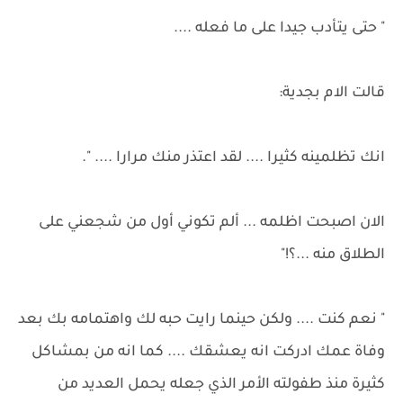
" حتى يتأدب جيدا على ما فعله ....
قالت الام بجدية:
انك تظلمينه كثيرا .... لقد اعتذر منك مرارا .... ".
الان اصبحت اظلمه ... ألم تكوني أول من شجعني على
الطلاق منه ...؟!"
" نعم كنت .... ولكن حينما رايت حبه لك واهتمامه بك بعد
وفاة عمك ادركت انه يعشقك .... كما انه من بمشاكل
كثيرة منذ طفولته الأمر الذي جعله يحمل العديد من