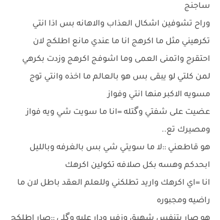
ساجنج
وراح تشوفين اشكال العذاب والاهانه بس اذا انتي
تكرهيني مثل ما اكرهج انا ما عندي مانع اطلكج لان
احتقرج واتمنى العمى وما اشوفج اكرهج وزدت بكرهي
لمن كلتي لو يبقى بس هو بالعالم ما اخذه وانتي توج
مسويه الاكبر منها انتي وفواز
عضيت على شفتي وگتله =انا ما سويت شي ويه فواز
ومصيرك تع..
هو قاطعني ::لا ما سويتي شي بس بالغرفه وبالليل
ابحدكم وهسه بكل صلافه تكولين اكرهك
انا =اي اكرهك واريد تطلكني وللعلم العقد باطل لان ما
راضيه ومجبوره
هو صار يتنفس شهيق وزفير ودار عليه وگلي ::صار اطلكج