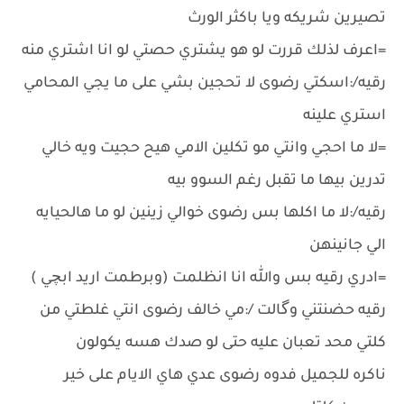
تصيرين شريكه ويا باكثر الورث
=اعرف لذلك قررت لو هو يشتري حصتي لو انا اشتري منه
رقيه/:اسكتي رضوى لا تحجين بشي على ما يجي المحامي
استري علينه
=لا ما احجي وانتي مو تكلين الامي هيح حجيت ويه خالي
تدرين بيها ما تقبل رغم السوو بيه
رقيه/:لا ما اكلها بس رضوى خوالي زينين لو ما هالحيايه
الي جانينهن
=ادري رقيه بس والله انا انظلمت (وبرطمت اريد ابچي )
رقيه حضنتني وگالت /:مي خالف رضوى انتي غلطتي من
كلتي محد تعبان عليه حتى لو صدك هسه يكولون
ناكره للجميل فدوه رضوى عدي هاي الايام على خير