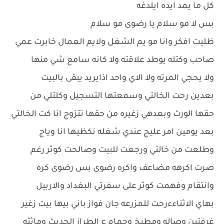
كل ما يمد ايده ايلدغه
بس لا مو سلام يا رضوى مو سلام
ظليت افكر وانا مو يم الشغل ولايم العمال خابرت عمي
صاحب وكتله يوطد علاقته ولا كانه سامع شي منها
ولا يحجي المرته ولا الاي واحد اذايريد يبقى بالبيت
بعدين رحت الخالتي وسمعتها التسجيل وكلتلي من
حقها الورث وبعدهي زغيره من حقها تتزوج انا كت الخالتي
بعد يومين امر عليج عندي شغله نكظيها انا وياج
وطلعت من خالتي ورجعت للبيت وصالحت كوثر رغم
صرت اكرهه مضاعف واكره رضوى بس رضوى كره
وانتقام وفهمت كوثر على سفرتي البغداد والاربيل
بهاي الاثناءءرحت للمزرعه جان فواز باني بيها بيت زغير
غرفتين وصاله ومطبخ وحمام ع الطراز الحديث وماثثه