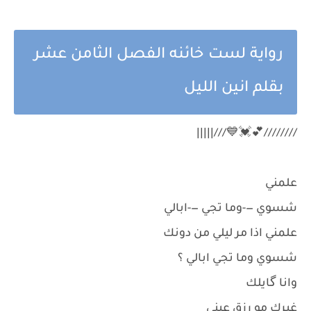
رواية لست خائنه الفصل الثامن عشر
بقلم انين الليل
////////💕💓💙///|||||
علمني
شسوي —-وما تجي —-ابالي
علمني اذا مر ليلي من دونك
شسوي وما تجي ابالي ؟
وانا گايلك
غيرك مو رزق عيني