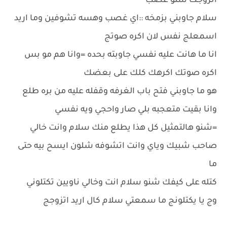
اتزوجك شنو غصب
سلام جاوبني بزمخه ::اي غصب وهسه تشوفين وما اريد
اسمعلج نفس لان اكره صوتج
انا ما هانت عليه نفسي جاوبته بحده =وانا هم مو بس
اكره صوتك اكرهك كلك على بعضك
هو ما جاوبني فتح باب الغرفه وقفله عليه من بره طلع
وانا بقيت متعجبه بلي صار واحجي ويه نفسي
=شنو هالتمثيل كل هذا يطلع منك سلام وانت خالي
صاحب شبيك وياي وانت اتشوفه شلون ايسح بيه حتى
ما
كتله على كيفك شنو سلام انت وخالي ناويين تكتلوني
وج يا يكتلونج ما سمعتي سلام كال اريد اتزوجج