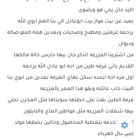
اكيد جان يجي هو ورضوى
بعيد عن بيت فواز بيت ابوعادل الي بنا الهم ابوي الله
يرحمه غرفتين ومطبخ وصحيات وبعدين همه كملو صاله
وديوان
من اشترينا المزرعه اتذكر جان بيها حارس خاله مالكها
القديم باني غرفه طين من اجه ابو عادل الله يرحمه
اول مره اجه ابحده سكن بهاي الغرفه بعدين من ابوي بنا
البيت جاب عائلته وبقو هذا العمر بالمزرعه
غرفة الطين بقت على حطتها سويناها مثل المخزن نخلي
بيها شغلات المزرعه مثل مواطير الماي والنايلون
الي نستخدمه بتغطية المحصول وخالين بصفها مولد
جبير مال كهرباء