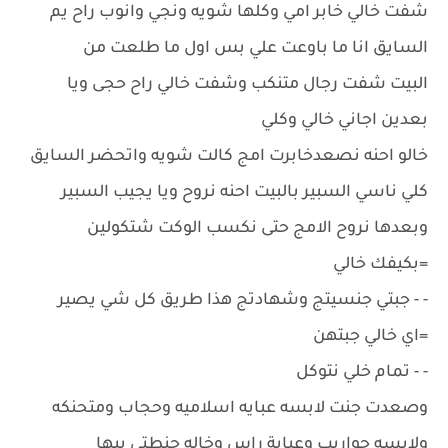
شفت خالي خابر امي وكلها شويه ونجي وانوب راح يم
السايق انا ما باوعت علي بس اول ما طلعت من
البيت شفت رجال متنكب وشفت خالي راح حجى ويا
بعدين اجاني خالي وكلي
خالو احنه نصعدخابرت امج كالت شويه واتحضر السايق
كلي ناسي السبير بالبيت احنه نروح ويا يجيب السبير
وبعدها نروح الامج حتى نكسب الوكت شتكولين
=بكيفك خالي
- - جبتي جنسيتج وشهادتج هذا طريق كل شي يصير
=اي خالي جبتهن
- - تمام خلي نتوكل
وصعدت جنت لابسه عبايه اسلاميه وحجاب ومتحنكه
ولابسه جواريب وعباية راس وخاله جنطتي بيها