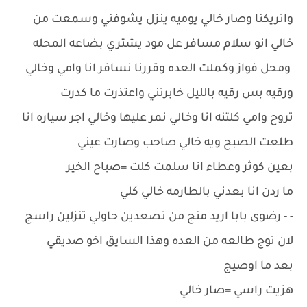
واتريكنا وصار خالي يوميه ينزل يشوفني وسمعت من
خالي انو سلام مسافر عل مود يشتري بضاعه المحله
ومحل فواز وكملت العده وقررنا نسافر انا وامي وخالي
ورقيه بس رقيه بالليل خابرتني واعتذرت ما كدرت
تروح وامي كلتنه انا وخالي نمر عليها وخالي اجر سياره انا
طلعت الصبح ويه خالي صاحب وصارت عيني
بعين كوثر وعطاء انا سلمت كلت =صباح الخير
ما ردن انا بعدني بالطارمه خالي كلي
- - رضوى بابا اريد منج من تصعدين حاولي تنزلين راسج
لان توج طالعه من العده وهذا السايق اخو صديقي
بعد ما اوصيج
هزيت راسي =صار خالي