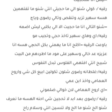
=ليش انا شحجيت
رقيه /: كولي شنو الي ما حجيتي انتي شنو ما تفتهمين
هسه سهير تزيد وتنقص وتالي رضوى وياچ
=شنو التالي انا ما حجيت الا الي بكلبي ليش اضمه
رقيه/:اي وهاي سهير تاخذ حجي وتجيب مو
باوعت الرقيه =اكلج انا ما يهمني بكل الحچي هسه انا
عزيزه عد خالي وسهير على مود ما اطردهم من البيت
شبيج انتي افتهمي الفلوس تبدل النفوس
رقيه/؛غلطانه رضوى شلون تكولين ابيع كل شي واروح
العمامي واخذ ابن عمي
=اي اروح العمامي لان خوالي ضلموني
رقيه /؛رضوى بعد ابد لا تحجين شي احنه الهسه ما نعرف
شنو الج شنو ما الج ولا تنسين انتي وسلام راح