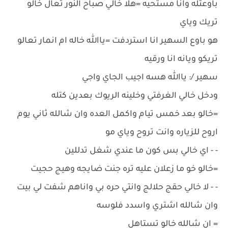
باوعتله وانا مستحيه =هلا خالي صباح النور تعال خالو
تريك وياي
هو باوع السهير انا استردفت =ياالله خاله ام انمار تعالو
تريكو ويانه انا ورقيه
سهير /: ياالله هسه اجيب الجاي واجي
ودخل خالي الغرفتي وخلينه الريوك بعدين كتله
=خالو بعد خمس تيام واكمل العده وان شالله ثاني يوم
اروح للزياره وانت تروح وياي مو
- - اي خالي بس كون ما عندي شغل تدللين
=خالو خو ما زعلان عليه تره جنت ضايجه وهيج حجيت
- - لا خالي حقج حلالج وانتي حره بي واناهم شفت لي بيت
وان شالله اشتري واسدد فلوسه
= ان شالله خالو تستاهل