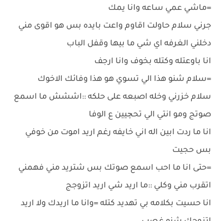
=ماشي عمي ساعه وانا يمك
جرني سلام حاولت اقاوم واعت بايده بس هو اقوى مني
دخلني الغرفه اي شي ما بيها وقفل الباب
انا باوعتله وكتله بخوف وانا ارجف
=سلام شنو هذا الي تسوي هو هذا وفائك الاخوك
سلام خزرني وخله اصبعه على حلكه ::اششش ما اسمع
صوتج ومو انتي الي تحچيين ع الوفا
انا ما ردت ابين اله اني خايفه رغم اريد اموت من خوفي
بس حجيت
=حتى انا ما احب اسمع صوتك بس شتريد مني فهمني
اتقرب مني وكلي ::ما اريد شي اريد اتزوجج
انا حسيت بكلامه بي تهديد كتله =وانا ما اريدك ولا اريد