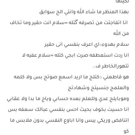
لكيتها
بهذا المنظر ما شاء الله وانتي الج سوابق
انا اتفاجئت من تصرفه گتله =سلام انت حقير وما تخاف
من الله
سلام بهدوء::اي اعرف بنفسي انى حقير
انا ردت استعطفه صرت ابجي كتله =سلام عفيه لا
تتهورالخاطر ف..
هو قاطعني ::كتلج ما اريد اسمع صوتج بس ولا كلمه
والعلمج جنسيتج وشهادتج
وموبايلج عدي وللعلم بعده حسابي وياج ما بدا ولا عقابي
انا حسيت بخوف بحيث احس بنفسي عبالك سعفه بس
اتنافض وريكي يبس وانا اباوع النفسي بدون ملابس ما
كو