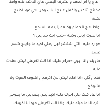
::هاج يا ام العفه والشرف البسي هاي الدشداشه واهنا
مكانج تنامين واقفل عليج الباب ومن اجي عود اطيج
لكمه
واطلعج للحمام وكلمه زايده ما اسمع
انا صرت ابجي وكتله =شنو انت ساجني ؟
هو رد عليه ::انتي شتشوفين يعني اكيد ما جايبج شهر
عسل !
جاوبته وانا ابجي =حرام عليك اذا انت تكرهني ليش عقدت
عليه
نفخ وگلي ::انا اكلج ليش لان اكرهج واشوف الموت ولا
اشوفج
انا عاد كلت خلي احرك كلبه اكيد بس يضربني ما يموتني
::تره انا ما ميته عليك واذا انت تكرهني مره انا اكرهك