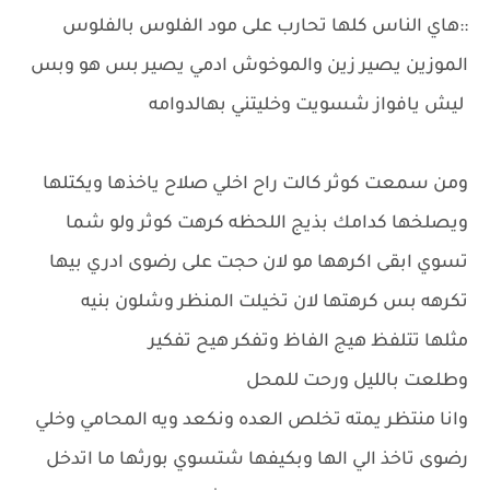
::هاي الناس كلها تحارب على مود الفلوس بالفلوس
الموزين يصير زين والموخوش ادمي يصير بس هو وبس
ليش يافواز شسويت وخليتني بهالدوامه
ومن سمعت كوثر كالت راح اخلي صلاح ياخذها ويكتلها
ويصلخها كدامك بذيج اللحظه كرهت كوثر ولو شما
تسوي ابقى اكرهها مو لان حجت على رضوى ادري بيها
تكرهه بس كرهتها لان تخيلت المنظر وشلون بنيه
مثلها تتلفظ هيج الفاظ وتفكر هيح تفكير
وطلعت بالليل ورحت للمحل
وانا منتظر يمته تخلص العده ونكعد ويه المحامي وخلي
رضوى تاخذ الي الها وبكيفها شتسوي بورثها ما اتدخل