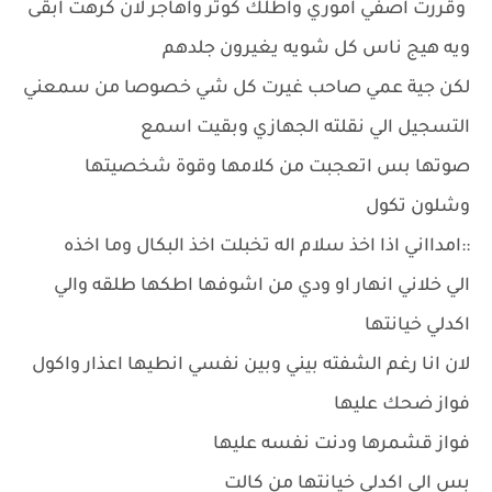
وقررت اصفي اموري واطلك كوثر واهاجر لان كرهت ابقى
ويه هيج ناس كل شويه يغيرون جلدهم
لكن جية عمي صاحب غيرت كل شي خصوصا من سمعني
التسجيل الي نقلته الجهازي وبقيت اسمع
صوتها بس اتعجبت من كلامها وقوة شخصيتها
وشلون تكول
::امدااني اذا اخذ سلام اله تخبلت اخذ البكال وما اخذه
الي خلاني انهار او ودي من اشوفها اطكها طلقه والي
اكدلي خيانتها
لان انا رغم الشفته بيني وبين نفسي انطيها اعذار واكول
فواز ضحك عليها
فواز قشمرها ودنت نفسه عليها
بس الي اكدلي خيانتها من كالت