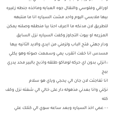
اوراقي وفلوسي والنقال جوه العبايه وماخذه جنطه زغيره
بيها ملابسي اليوم واحد مشت السياره انا ما منتبهه
للطريق لان مدنكه ما ااعرف احنا بيا منطقه وصلنه يمكن
المزرعه او بيوت التجاوز وكفت السياره نزل السايق
ودار جهتي فتح الباب ولزمني من ايدي والايد الثانيه بيها
مسدس انا خفت اتقرب يمي وسمعت صوته وهو يكلي
::انزلي بدون اي حركه لوماكو طلقه واذبج بالبير محد يدري
بيج
انا تفاجئت لان جان الي يحجي وياي هو سلام
نزلني وانا بعدني مذهوله دار على خالي الي شفته نزل وكف
كله
- - عمي اخذ السياره وبعد ساعه سوي الي كتلك علي