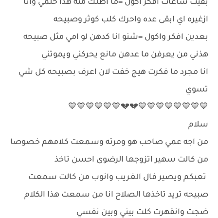
بقيت ساعات افكر اكول =ما اطلك منه هذا حلمي وانا
ازغيره اي ابقى عده واحرك كلب كوثر وصبيحه
بعدين افكر واكول =شنو انا كدهن لو امي مثل صبيحه
هذني من يعرفن ما عدهن مانع يحركني ويموتني
انا مجرد ما فكرت هيج خفت لان اعرف بصبيحه كل شي
تسوي
💙💙💙💙💙💙💙💙💔💔💙💙💙💙💙💙
سلام
من اجه عمي صاحب هو ومرته وسمعت كلامهم خصوصا
من كالت سهير اتزوجها الرضوى احسن تاخذ
تعبكم ويصير فال الغريب وانوب من كالت سمعت
صبيحه تريد تاخذها الصلاح انا من سمعت هذا الكلام
ضجت وانقهرت كلت بيني وبين نفسي