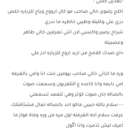
-بعدين كلتلي -
اكلج رضوى خالي صاحب مو كال ارووح وياج للزياره خلص
دزي علي وكليله وطيبي خاطره ما ندري
شراح يصير واكسبي لان انتي تعرفين خالي طاهر
وعصبيته
=اي صدك كلامج من اريد اروح للزياره ادز علي
وره ما اجاني خالي صاحب بيومين جنت انا وامي بالغرفه
امي نايمه وانا كاعده ع التلفزيون وسمعت صوت
بالصاله جان صوت كوثر وهي تتعمد تسمعني
- - سلام يالله حبيبي ماكو احد بالصاله تعال مشتاقتلك
عرفت سلام اجه الغرفته اول مره من وره وفاة فواز ما
اعرف ليش تذمرت وانا اگول