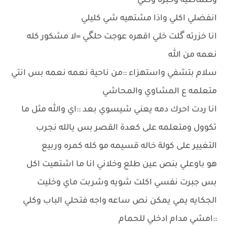
وطماطيه وخبزه وكلي
انفضلي اكلي واذا مشتهيه شي كليلي
انا خزرته گلت خلي اقهره عوجت حلگي =لا مشكور كله
نعمه من الله
سلام بتشفي واستهزاء ::من ناحية نعمه نعمه بس انتي
متعلمه ع المشاوي والمحاشي
انا ردت احرك دمه يعني شيسوي بعد ::اي والله مثل ما
تكوول ومتعلمه على كعدة القصر بس يالله نجرب
التغيير على كولة خاله قسيمه مو كله كمره وربيع
هو باوعلي بنص عين طلع وخلاني انا ما اشتهيت اكل
بس جبرت نفسي اكلت شويه وشربت ماي وخليت
الجكايه يمي يمكن نص ساعه واجه فتحلي الباب وكلي
::امشي مدام ادخلي للحمام