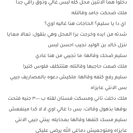
دخلوا هما الاتنين محل كله لبس غالي وذوق راقي جدا
ملك ضحكت جامد وقالتله:
اي دا يا سليم؟ الحاجات هنا غاليه اوي؟
شدته من ايده وخرجت برا المحل وهي بتقول: تعالا معايا
ننزل خالد بن الوليد نجيب احسن لبس
سليم ضحك وقالها: ما تجيبي من هنا عادي
ملك ضمت حاجبها وقالتله: هتتتكلف فلوس كتير!
سليم رفع كتفه وقالها: ملكيش دعوه بالمصاريف جيبي
بس الانتي عايزاه
ملك دخلت تاني ومسكت فستان لقته ب ٣٠٠٠ جنيه فتحت
بوقها بذهول وقالت: بس دا غالي اوي لا لا كدا مينفعش
سليم مسك كتفها وقالها بمحايله: يبنتي جيبي الانتي
عايزاه ومتوجعيش دماغي الله يرضي عليكي