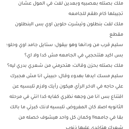
ملك بصتله بعصبيه وبعدين لفت في المول عشان
تجيبلها كام طقم للجامعه
ملك لقت بنطلون وتيشرت حلوين اوي بس البنطلون
مقطع
سليم قرب من ودانها وهو بيقول: ستايل جامد اوي وحلو؛
بس اكيد هتتحجبي في الجامعه مش كدا ولا اي؟
ملك بصتله بحزن وقالت: هتحرمني من شعري بدري ليه؟
سليم مسك ايدها بهدوء وقال: حبيبتي انا مش هجبرك
علي حاجه في الاخر الرأي هيكون رأيك ولازم تلبسيه عن
اقتناع بس انا من وجهه نظري كفايه كدا انتي في مرحله
الثانويه اصلا كان المفروض تلبسيه لانك كبرتي ما بالك
بقا في جامعه!! وكمان كل واحد هيشوف خصله من
شعرك هتاخدي عليها ذنوب