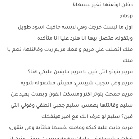
دخلن اوضتها تغير لبسها&
nbsp;
اول ما لبست خرجت وهي لابسه جاكيت اسود طويل
وبتقوله: هتصل بيها انا هترد عليا انا متأكده
ملك اتصلت علي مريم و فعلا مريم ردت وقالتلها: نعم يا
ملك
مريم بتوتر: انتي فين يا مريم خايفين عليكي هنا؟
مريم وهي بتجيب شيبسي: مفيش مشغوله شويه
مريم حمحت بتوتر اكتر ومسكت الفون وبعدت بعيد عن
سليم وقالتلها بهمس: سليم جمبي انطقي وقولي انتي
فين؟ سليم لو عرف انك مع امير هينفخك
مريم جابت علبه كيكه وعامله نفسها مكتأبه وهي بتقول: