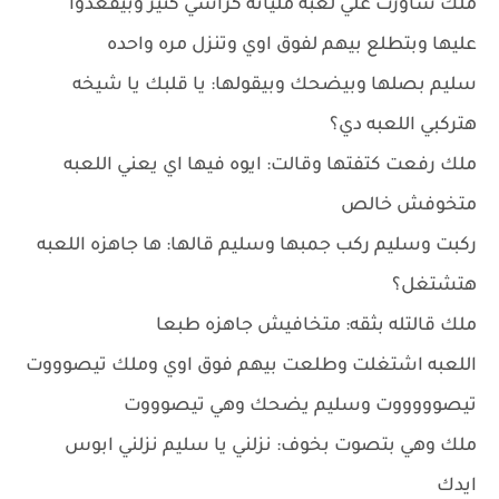
ملك شاورت علي لعبه مليانه كراسي كتير وبيقعدوا
عليها وبتطلع بيهم لفوق اوي وتنزل مره واحده
سليم بصلها وبيضحك وبيقولها: يا قلبك يا شيخه
هتركبي اللعبه دي؟
ملك رفعت كتفتها وقالت: ايوه فيها اي يعني اللعبه
متخوفش خالص
ركبت وسليم ركب جمبها وسليم قالها: ها جاهزه اللعبه
هتشتغل؟
ملك قالتله بثقه: متخافيش جاهزه طبعا
اللعبه اشتغلت وطلعت بيهم فوق اوي وملك تيصوووت
تيصوووووت وسليم يضحك وهي تيصوووت
ملك وهي بتصوت بخوف: نزلني يا سليم نزلني ابوس
ايدك