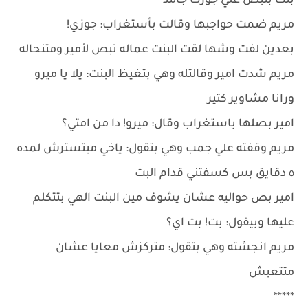
بنت بتبص علي جوزك جامد
مريم ضمت حواجبها وقالت بأستغراب: جوزي!
بعدين لفت وشها لقت البنت عماله تبص لأمير ومتنحاله
مريم شدت امير وقالتله وهي بتغيظ البنت: يلا يا ميرو
ورانا مشاوير كتير
امير بصلها باستغراب وقال: ميرو! دا من امتي؟
مريم وقفته علي جمب وهي بتقول: ياخي مبتسترش لمده
٥ دقايق بس كسفتني قدام البت
امير بص حواليه عشان يشوف مين البنت الهي بتتكلم
عليها وبيقول: بت! بت اي؟
مريم انجشته وهي بتقول: متركزش معايا عشان
متتعبش
*****