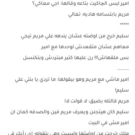
امير لبس الچاكيت بتاعه وقالها: اجي معاكي؟
مريم بابتسامه هاديه: تعالي
*****
سليم خرج من اوضته عشان يندهه علي مريم تيجي
معاهم عشان متقعدش لوحدها مع امير
بس ملقهاش!!! رن عليها كتير مبتردش وبتكنسل
……….
امير ماشي مع مريم وهو بيقولها: ما تردي يا بنتي علي
سليم!
مريم قالتله بضيق: لا قولت لاا
سليم كان هيتجنن ويعرف مريم فين والصدفه كمان ان
امير مش في البيت
ملك خرجت من اوضتها ولبست وهي بتقوله: اي رأيك في