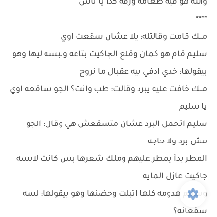
والله هو فيه طعامه ورقه كدا يا ناس
****
ملك قامت وقالتله: يلا عشان سقعت اوي
سليم قام هو كمان وقلع الچاكيت بتاعه ولبسه ليها وهو
بيقولها: خدي ادفي بيه عقبال ما نروح
ملك خافت عليه يبرد وقالت: طب وانت؟ الجو ساقعه اوي
يا سليم
سليم اتحمل البرد عشان متسقعش هي وقال: الجو
مش برد ولا حاجه
المطر بدأ يمطر عليهم وملك شعرها بس كانت لابسه
جاكيت عازل المايه
وسليم هدومه كلها اتبلت وحضنها وهو بيقولها: لسه
سقعانه؟