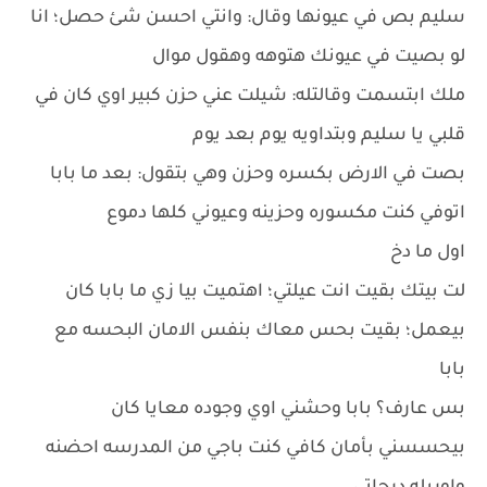
سليم بص في عيونها وقال: وانتي احسن شئ حصل؛ انا
لو بصيت في عيونك هتوهه وهقول موال
ملك ابتسمت وقالتله: شيلت عني حزن كبير اوي كان في
قلبي يا سليم وبتداويه يوم بعد يوم
بصت في الارض بكسره وحزن وهي بتقول: بعد ما بابا
اتوفي كنت مكسوره وحزينه وعيوني كلها دموع
اول ما دخ
لت بيتك بقيت انت عيلتي؛ اهتميت بيا زي ما بابا كان
بيعمل؛ بقيت بحس معاك بنفس الامان البحسه مع
بابا
بس عارف؟ بابا وحشني اوي وجوده معايا كان
بيحسسني بأمان كافي كنت باجي من المدرسه احضنه