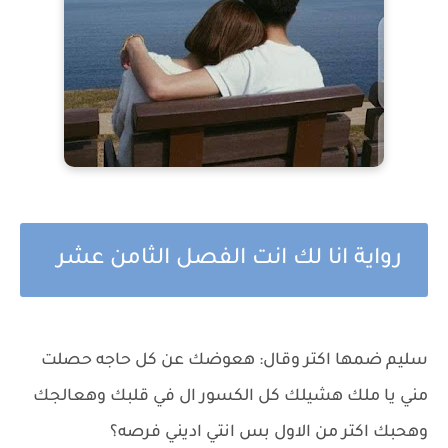
رواية انا لك انت الفصل الثامن عشر
سليم ضمها اكتر وقال: هعوضك عن كل حاجه حصلت
مني يا ملك هشيلك كل الكسور ال في قلبك وهعالجك
وهحبك اكتر من الاول بس انتي اديني فرصه؟