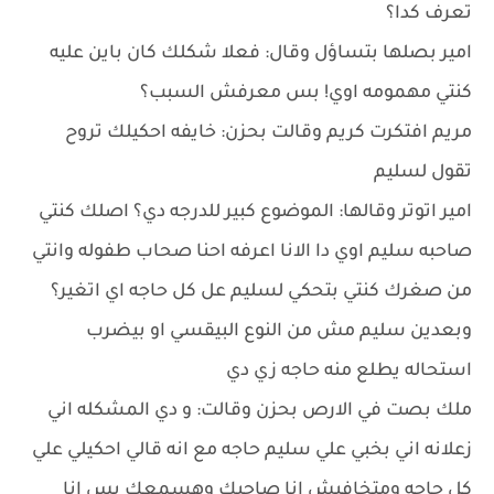
تعرف كدا؟
امير بصلها بتساؤل وقال: فعلا شكلك كان باين عليه
كنتي مهمومه اوي! بس معرفش السبب؟
مريم افتكرت كريم وقالت بحزن: خايفه احكيلك تروح
تقول لسليم
امير اتوتر وقالها: الموضوع كبير للدرجه دي؟ اصلك كنتي
صاحبه سليم اوي دا الانا اعرفه احنا صحاب طفوله وانتي
من صغرك كنتي بتحكي لسليم عل كل حاجه اي اتغير؟
وبعدين سليم مش من النوع البيقسي او بيضرب
استحاله يطلع منه حاجه زي دي
ملك بصت في الارص بحزن وقالت: و دي المشكله اني
زعلانه اني بخبي علي سليم حاجه مع انه قالي احكيلي علي
كل حاجه ومتخافيش انا صاحبك وهسمعك بس انا