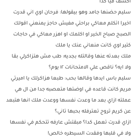
اكسف فيا كدا
سليم حضنها جامد وهو بيقولها: فرحان اوي اني قدرت
اخيرا اتكلم معاكي براحتي مفيش حاجز يمنعني اقولك
الصبح صباح الخير او اكلمك او اهزر معاكي في حاجات
كتير اوي كانت منعاني عنك يا ملك
ملك بعدته عنها وقالتله بجديه: طب مش هتزاكرلي بقا
ولا ايه؟ ناقص علي الامتحانات ١٢ يوم؟
سليم باس ايدها وقالها بحب: طبعا هزاكرلك يا اميرتي
مريم كانت قاعده في اوضتها متعصبه جدا من ال هي
عملته ازاي بعد ما وعدت نفسها ووعدت ملك انها هتبعد
عن كريم تروح تعترفله بحبها تاني؟
ازاي قدرت تعمل كدا؟ مبقتش عارفه تتحكم في نفسها
ولا في قلبها وفقدت السيطره خالص!