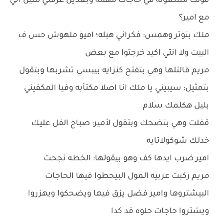
قولت مشغوله في حاجات مهمه وبعدين عرفتي منين اني
مع امير؟
ملك بتوتر وهمس: فكراني هبله؛ اميؤ ملهوش حس ف
البيت ولا انتي اكيد خرجتوا مع بعض
مريم قالتلها وهي بتفتح كنزايه بيبسي تشربها وبتقول
بتمثيل: سيبيني يا ملك انا اصلا مكتأبه وفيا المكفيني
بليل هكلمك سلام
قفلت وهي بتضحك وبتقول لأمير: صباح الفل عليك
خدلك شوكولاتايه
امير ضرب ايدها كف وهو بيقولها: الخطه نجحت
مريم ركبت عربيه المول البيحطوا فيها الحاجات
البيشتروها وامير فضل يزق فيها ويضحكوا ويهزروا
ويشتروا حاجات حلوه قد كدا