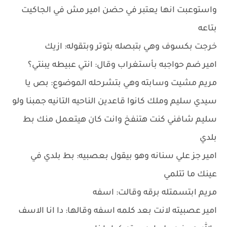
واستوعبت انها يعتبر في حضن امير مش في الجاكيت
بتاعه
خرجت بكسوف وهي بتبصله بتوتر وبتقوله: ازيك
امير ضم حواجبه بأستغراب وقال: انتي عبيطه يبنتي؟
مريم مشيت وسابته وهي بتشرحله الموضوع: بص يا
سيدي سليم وملك كانوا قاعدين الناحيه التانيه جمبنا ولو
سليم شافني كنت هتنفخ وانت كان هيتعمل منك بط
بلدي
امير جز علي سنانه وهو بيقول بعصبيه: بط بلدي في
عينك ما تتلمي
مريم ابتسمتله برقه وقالت: اسفه
امير عصبيته لانت بعد كلمه اسفه وقالها: دا انا الاسف