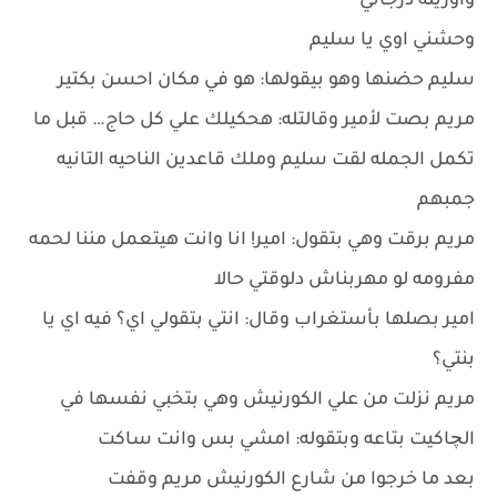
واوريله درجاتي
وحشني اوي يا سليم
سليم حضنها وهو بيقولها: هو في مكان احسن بكتير
مريم بصت لأمير وقالتله: هحكيلك علي كل حاج… قبل ما
تكمل الجمله لقت سليم وملك قاعدين الناحيه التانيه
جمبهم
مريم برقت وهي بتقول: امير! انا وانت هيتعمل مننا لحمه
مفرومه لو مهربناش دلوقتي حالا
امير بصلها بأستغراب وقال: انتي بتقولي اي؟ فيه اي يا
بنتي؟
مريم نزلت من علي الكورنيش وهي بتخبي نفسها في
الچاكيت بتاعه وبتقوله: امشي بس وانت ساكت
بعد ما خرجوا من شارع الكورنيش مريم وقفت