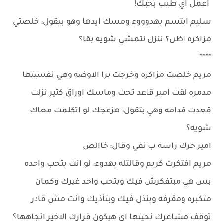
اعمل اي طيب بحبك!
سليم ابتسم بهدوووء ومسك ايدها وهو بيقول: خلصتي
مزاكره اظن؟ ننزل نتمشي شويه بقا؟
****
مريم خلصت مزاكره وخرجت برا الاوضه وهي نفسيتها
مدمره لقت امير قاعد تحت وماسك اوراق كتير نزلت
قعدت قدامه وهي بتقول: هزعجك لو اتكلمت معاك
شويه؟
امير حرك راسه ب نفي وقال: خاالص
مريم افتكرت كريم وقالتله بهدوء: لو انت بتحب واحده
بس هي مبتفكرش فيك وبتحب واحد غيرك وكمان
متكبره ومقرفه وبتذل فيك وبتأذيك وانت مش قادر
توقف مشاعرك نحيتها اي هيكون قرارك الاخير اتجاهها؟