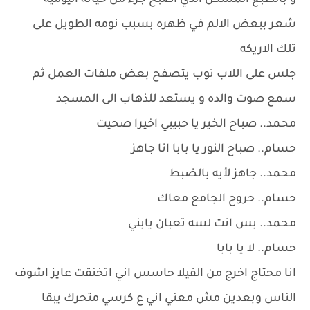
و بالطبع المسكن الذي اصبح جزء من حياته اليوميه
شعر ببعض الالم في ظهره بسبب نومه الطويل على
تلك الاريكه
جلس على اللاب توب يتصفح بعض ملفات العمل ثم
سمع صوت والده و يستعد للذهاب الى المسجد
محمد.. صباح الخير يا حبيبي اخيرا صحيت
حسام.. صباح النور يا بابا انا جاهز
محمد.. جاهز لأيه بالضبط
حسام.. حروح الجامع معاك
محمد.. بس انت لسه تعبان يابني
حسام.. لا يا بابا
انا محتاج اخرج من الفيلا حاسس اني اتخنقت عايز اشوف
الناس وبعدين مش معني اني ع كرسي متحرك يبقا