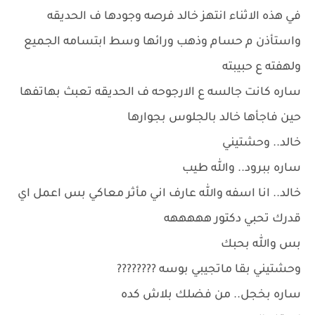
في هذه الاثناء انتهز خالد فرصه وجودها ف الحديقه
واستأذن م حسام وذهب ورائها وسط ابتسامه الجميع
ولهفته ع حبيبته
ساره كانت جالسه ع الارجوحه ف الحديقه تعبث بهاتفها
حين فاجأها خالد بالجلوس بجوارها
خالد.. وحشتيني
ساره ببرود.. والله طيب
خالد.. انا اسفه والله عارف اني مأثر معاكي بس اعمل اي
قدرك تحبي دكتور هههههه
بس والله بحبك
وحشتيني بقا ماتجيبي بوسه ????????
ساره بخجل.. من فضلك بلاش كده