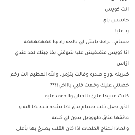
انت كويس
حاسس باي
رد عليا
حسام.. براحه يابنتي اي بالعه راديوا هههههههه
انا كويس متقلقيش عليا شوقتي بقا جبتك لحد عندي
ازاس
ضربته نور ع صدره وقالت بتزمر.. والله العظيم انت رخم
خضتني عليك وقعت قلبي ياااخي????
كانت عينيها مليئ بالحنان والخوف عليه
الذي جعل قلب حسام يدق لها بشده فجذبها اليه و
عانقها عناق طووويل بدون اي كلمه
و لماذا نحتاج الكلمات اذا كان القلب يصرخ بها بأعلى