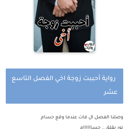
رواية أحببت زوجة اخي الفصل التاسع
عشر
وصلنا الفصل ال فات عندما وقع حسام
نور بقلق .. حساااااام