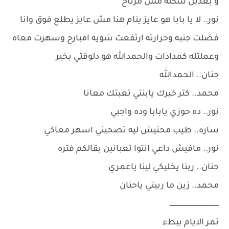
و بعدين شكله مش مرتاح
نور.. لا يا بابا هو عايز ينام هنا مش عايز يطلع فوق وانا
فضلت جنبه وحرارته ارتفعت شويه امبارح وسهرت معاه
وعملتله كمدادات والحمدالله هو دلوقتي بخير
حنان.. الحمدالله
محمد.. كتر خيرك يابنتي تعبتك معانا
نور.. ده حوزي يابابا وده واجبي
ساره.. طيب محتيش ليه تصحيني اسهر معاكي
نور.. مافيش داعي انتوا تعبانين بقالكم فتره
حنان.. ربنا يخليكي لينا ياعمري
محمد.. زين ما ربيتي ياحنان
ــــــــــــــــــــــــــــــــــــــــــــــــ
تمر الايام ببطء