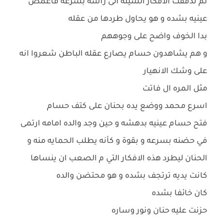
ثم تدفقت الافكار السيئه الى رأسه بسرعه فأغمض
عينيه بشده و هو يحاول طردها من عقله
بدا الخوف واضح على وجوههم
و هم يشاهدون حسام يصارع عقله الباطن شعروا انه
على وشك الانهيار
مثل المره ال فاتت
اسرع محمد ووضع يده بحنان على كتف حسام
فتح حسام عينيه بدهشه و حين وجد والده امامه ارتمى
في حضنه بسرعه و بقوة و كأنه يطلب الحمايه منه و
الحنان ليطرد هذه الافكار التي م الصعب ان ينساها
كانت يديه ترتجف بشده و هو محتضن والده
كان خائفا بشده
حزنت عليه حنان ونور وساره