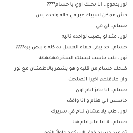
نور بدموع.. انا بحبك اوي يا حسام????
مش ممكن اسيبك غير في حاله واحده بس
حسام.. اي هي
نور.. مثلا لو بصيت لواحده تانيه
حسام.. حد يبقى معاه العسل ده كله و يبص بره????
نور.. طب حاسب ليجيلك السكر هههههه
ضحك حسام من قلبه و هو يشعر بالاطمئنان مع نور
وان علاقتهم اخيرا اتصلحت
حسام.. انا عايز انام اوي
حاسس اني هنام و انا واقف
نور.. طب يلا عشان تنام في سريرك
حسام.. لا انا عايز انام هنا