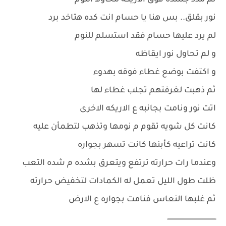
ثم مدد جسده فوق الاريكه محاولاً النوم
نور بقلق.. بس هنا يا حسام انت كده هتاخد برد
لم يرد عليها حسام فقد استسلم للنوم
و لم تحاول نور ايقاظه
و اكتفت بوضع غطاء فوقه بهدوء
ثم ذهبت لغرفتهم تجلب غطاء لها
اتت نور ونامت بجانبه ع الاريكه الاخرى
كانت كل شويه تقوم م نومها وتذهب لتطمأن عليه
كانت تراعيه كأبنها كانت تسهر بجواره
وعندما رات حرارته ترتفع ويتعرق بشده م شده التعب
ظلت طول الليل تعمل له الكمادات لتخفيض حرارته
ثم غلبها النعاس فنامت بجواره ع الارض
ــــــــــــــــــــــــــــــــــــــــــــــــ