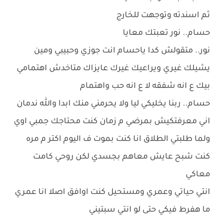
ثم اسندته وتوجهت للخارج
حسام.. نور تعبتك معايا
نور.. متقولش كدا ياحسام انت جوزي وحبيبي ومين
يشيلك غيري ويراعيك غيرك عايزاك متاخدش اهتمامي
بيك ع انه شفقه لا ع انه حب واهتمام
حسام.. ربنا يخليكي ليا ولا يحرمني منك ابدا والله ندمان
اني معرفتكيش بمرضي م زمان كنت محتاجك جمبي اوي
ولما طلبتي الطلاق انا كنت بموت ف اليوم اكتر م مره
كنت شبح عايش معاهم بجسدي لكن روحي كامت
معاكي
انتي حياتي وعمري ومستحيل كنت اوافق اصلا انا عمري
ما هفرط فيكي حتى لو انتي سبتيني