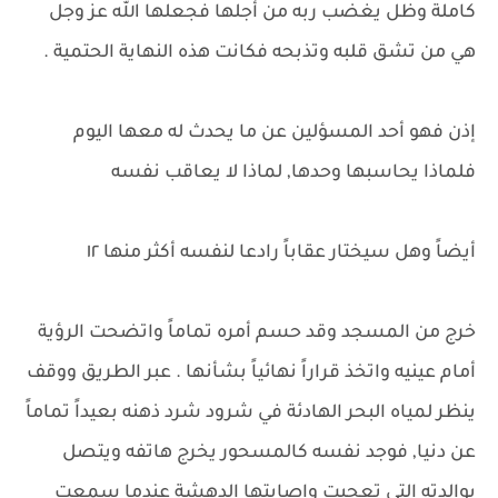
كاملة وظل يغضب ربه من أجلها فجعلها الله عز وجل
هي من تشق قلبه وتذبحه فكانت هذه النهاية الحتمية .
إذن فهو أحد المسؤلين عن ما يحدث له معها اليوم
فلماذا يحاسبها وحدها, لماذا لا يعاقب نفسه
أيضاً وهل سيختار عقاباً رادعا لنفسه أكثر منها ١٢
خرج من المسجد وقد حسم أمره تماماً واتضحت الرؤية
أمام عينيه واتخذ قراراً نهائياً بشأنها . عبر الطريق ووقف
ينظر لمياه البحر الهادئة في شرود شرد ذهنه بعيداً تماماً
عن دنيا, فوجد نفسه كالمسحور يخرج هاتفه ويتصل
بوالدته التي تعجبت واصابتها الدهشة عندما سمعت