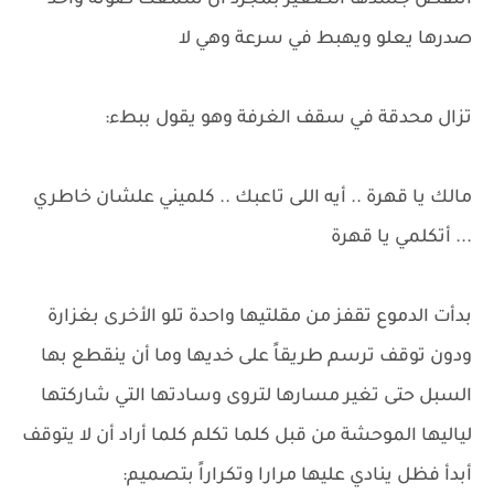
انتقض جسدها الصغير بمجرد أن سمعت صوته وأخذ
صدرها يعلو ويهبط في سرعة وهي لا
تزال محدقة في سقف الغرفة وهو يقول ببطء:
مالك يا قهرة .. أيه اللى تاعبك .. كلميني علشان خاطري
... أتكلمي يا قهرة
بدأت الدموع تقفز من مقلتيها واحدة تلو الأخرى بغزارة
ودون توقف ترسم طريقاً على خديها وما أن ينقطع بها
السبل حتى تغير مسارها لتروى وسادتها التي شاركتها
لياليها الموحشة من قبل كلما تكلم كلما أراد أن لا يتوقف
أبدأ فظل ينادي عليها مرارا وتكراراً بتصميم: