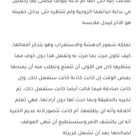
تقدمت إليه حتى أنها لم تدعه يتوضا ليصلى بها ركعتين
في بداية حياتهما الزوجية ولم تنتظره حتى يدخل حقيبته
هو الآخر ليبدل ملابسه
تملكه شعور الدهشة والاستغراب وهو يتذكر أفعالها,
كيف تكون مرت بما مرت به وتفعل هذا دون خوف مما
ينتظرها كان من الأولى أن تتمتع وتطلب منه أن يمنحها
بعض الوقت إن كانت كاذبة كانت ستفعل ذلك, وإن
كانت صادقة فيما قالت أيضا كانت ستفعل ذلك، تم
تخيره بالحقيقة وبما حدث لها دون أرادتها, فهي تعلم
أخلاقه وأنه لن يظلمها، أم كانت تتصور لأنه عديم الخبرة
أنه لن يكتشف الأمر وستستطيع أن تنهى الموقف
لصالحها بعد أن تشعل غريزته