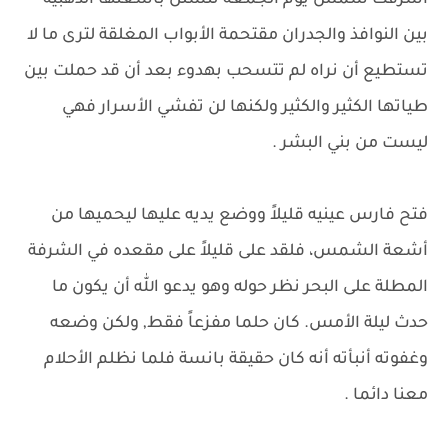
أشرقت شمس يوم الجمعة تتسلل بأشعتها الذهبية
بين النوافذ والجدران مقتحمة الأبواب المغلقة لترى ما لا
تستطيع أن نراه لم تتسحب بهدوء بعد أن قد حملت بين
طياتها الكثير والكثير ولكنها لن تفشي الأسرار فهي
ليست من بني البشر .
فتح فارس عينيه قليلاً ووضع يديه عليها ليحميها من
أشعة الشمس، فلقد على قليلاً على مقعده في الشرفة
المطلة على البحر نظر حوله وهو يدعو الله أن يكون ما
حدث ليلة الأمس. كان حلما مفزعاً فقط, ولكن وضعه
وغفوته أنبأته أنه كان حقيقة بانسة فلما نظلم الأحلام
معنا دائما .