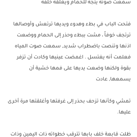
سمعت صوته يتجه للحمام ويغلقه خلفه
فتحت الباب في بطء وهدوء ويديها ترتعش وأوصالها
ترتجف خوفاً ، مشت ببطء وحذر إلى الحمام ووضعت
اذنها وتنصت باضطراب شديد, سمعت صوت المياه
فعلمت أنه يغتسل . اغمضت عينيها وكادت أن تزفر
بقوة ولكنها وضعت يديها على فمها خشية أن
يسمعها, عادت
تمشي وكأنها تزحف بحذر إلى غرفتها وأغلقتها مرة أخرى
عليها.
ظلت قابعة خلف بابها تترقب خطواته ذات اليمين وذات