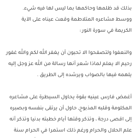
بذلك قد ظلمها وحاكمها بما ليس لها فيه شيء.
ووسط مشاعره المتلاطمة وقعت عيناه على الآية
الكريمة في سورة النور :
والنعفوا ولتصفحوا الا تحبون أن يغفر الله لكم والله غفور
رحيم الا يعلم لماذا شعر أنها رسالة من الله عز وجل إليه
يلهمه فيها بالصواب ويرشده إلى الطريق .
أغمض فارس عينيه بقوة يحاول السيطرة على مشاعره
المكلومة وقلبه المذبوح, حاول أن يرتقى بنفسه وبصبره
إلى اقصى درجة ، وتذكر وقتها أيام خطبته بدنيا وتذكر أنه
علم الحلال والحرام ورغم ذلك استمرا في الحرام سنة