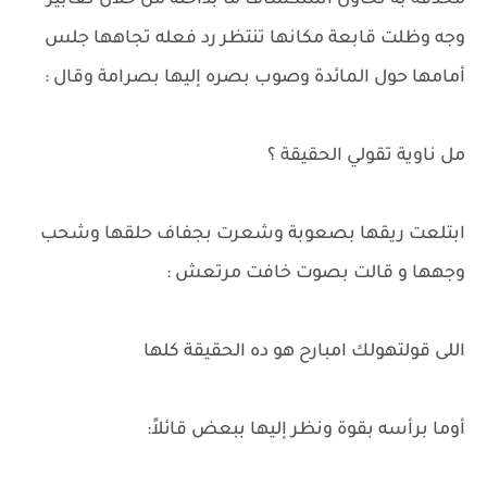
محدقة به تحاول استكشاف ما بداخله من خلال تعابير
وجه وظلت قابعة مكانها تنتظر رد فعله تجاهها جلس
أمامها حول المائدة وصوب بصره إليها بصرامة وقال :
مل ناوية تقولي الحقيقة ؟
ابتلعت ريقها بصعوبة وشعرت بجفاف حلقها وشحب
وجهها و قالت بصوت خافت مرتعش :
اللى قولتهولك امبارح هو ده الحقيقة كلها
أوما برأسه بقوة ونظر إليها ببعض قائلاً: