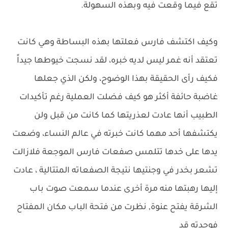
تقع فيما وقعت فيه وبهذه السهولة.
وكيف اكتشف فارس فعلتها بهذه البساطة وهي كانت
تعتقد أنه غمر ليس لديه خبره، لقد نسجت خيوطها جيداً
فكيف رأى الحقيقة بهذا الوضوح، ولكن الذي جعلها
غاضبة حائفة أكثر هو كيف فضلت العملية رغم تأكيدات
الطبيب أنها عادت لعذريتها كما كانت من قبل ولن
يكتشفها أحد مهما كانت خبرته في عالم النساء، وضعت
يدها على خدها تتلمس صفعات فارس الموجعة فلازالت
تشعر بخدر في وجنتيها نتيجة الصفعاته المتتالية ، عادت
إليها رهبتها منه مرة أخرى عندما سمعت صوت باب
الشرقة يفتح عنوة, نظرت من فتحة الباب مكان المفتاح
فوجدته قد