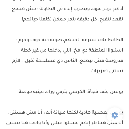
أدهم يزفر بقوة، ويضرب إيده في الطاولة : مش هينفع
نقعد نتفرج. كل دقيقة بتمر ممكن تكلفنا حياتهم!
الظابط يلف بسرعة ناحيتهم، صوته فيه خوف وحزم :
استنوا! المنطقة دي فخ. اللي يدخلها من غير خطة
مدروسة مش بيطلع. الناس دي مسلـ،،ـحة تقيل… لازم
نستنى تعزيزات.
يونس يقف فجأة، الكرسي يترمي وراه، عينيه مولعة.
يونس بعصبية هادية لكنها مليانة ألم : أنا مش هستنى.
أنا مش هخاطر إنهم يقتـ،،ـلوا عيلتي وأنا واقف هنا بستنى