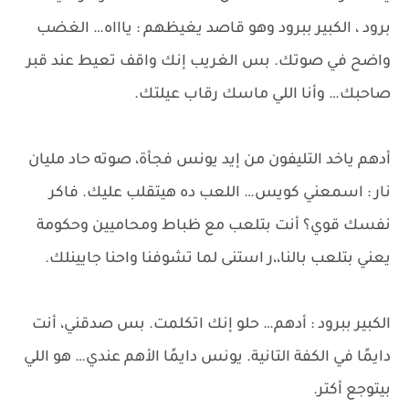
برود ، الكبير ببرود وهو قاصد يغيظهم : ياااه… الغضب
واضح في صوتك. بس الغريب إنك واقف تعيط عند قبر
صاحبك… وأنا اللي ماسك رقاب عيلتك.
أدهم ياخد التليفون من إيد يونس فجأة، صوته حاد مليان
نار : اسمعني كويس… اللعب ده هيتقلب عليك. فاكر
نفسك قوي؟ أنت بتلعب مع ظباط ومحاميين وحكومة
يعني بتلعب بالنا،،ر استنى لما تشوفنا واحنا جايينلك.
الكبير ببرود : أدهم… حلو إنك اتكلمت. بس صدقني، أنت
دايمًا في الكفة التانية. يونس دايمًا الأهم عندي… هو اللي
بيتوجع أكتر.