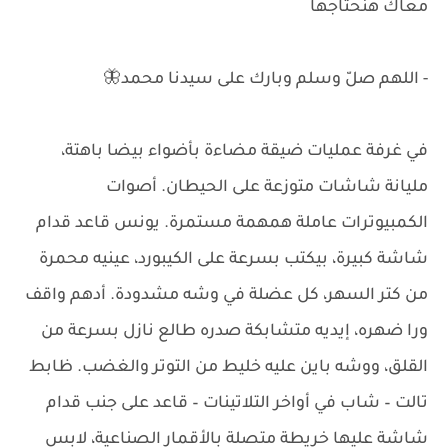
معاك هنحتاجها
- اللهم صلّ وسلم وبارك على سيدنا محمد🦋
في غرفة عمليات ضيقة مضاءة بأضواء بيضا باهتة،
مليانة شاشات متوزعة على الحيطان. أصوات
الكمبيوترات عاملة همهمة مستمرة. يونس قاعد قدام
شاشة كبيرة، بيكتب بسرعة على الكيبورد، عينيه محمرة
من كتر السهر، كل عضلة في وشه مشدودة. أدهم واقف
ورا ضهره، إيديه متشابكة صدره طالع نازل بسرعة من
القلق، ووشه باين عليه خليط من التوتر والغضب. ظابط
تالت – شاب في أواخر التلاتينات – قاعد على جنب قدام
شاشة عليها خريطة متصلة بالأقمار الصناعية، لابس