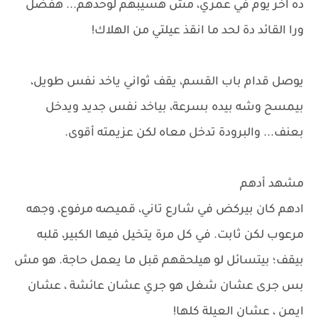
ده آخر يوم في عمري، مش هسيبهم لوحدهم... هفضل
ورا القائد دة لحد ما انقذ عيلتي من الهلاك!
يوصل قدام باب القسم، يقف ثواني ياخد نفس طويل،
بيمسح وشه بيده بسرعة، بياخد نفس جديد ويدخل
بعنف... والبرودة تدخل معاه لكن عزيمته أقوى.
مشهد أدهم
ادهم كان بيركض في شارع تاني، قميصه مرفوع، وجهه
مرعوب لكن ثابت. في كل مرة يتخيل فيها الكبير، قلبه
بيقف؛ بيتسائل لو هيلحقهم قبل ما يعمل حاجة. هو مش
بس جرى عشان شغل هو جري عشان عائشة ، عشان
ايمن ، عشان العيلة كلها!