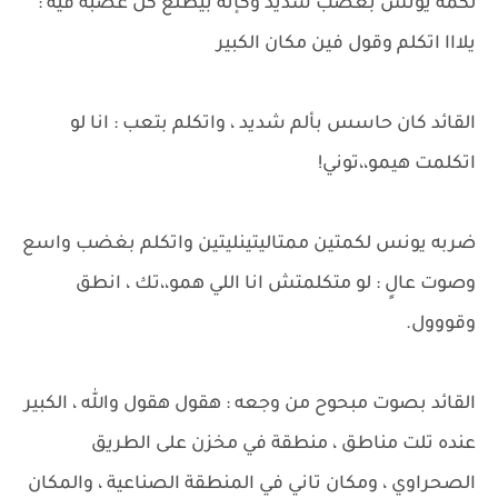
لكمه يونس بغضب شديد وكإنه بيطلع كل غضبه فيه :
يلااا اتكلم وقول فين مكان الكبير
القائد كان حاسس بألم شديد ، واتكلم بتعب : انا لو
اتكلمت هيمو،،توني!
ضربه يونس لكمتين ممتاليتينليتين واتكلم بغضب واسع
وصوت عالٍ : لو متكلمتش انا اللي همو،،تك ، انطق
وقووول.
القائد بصوت مبحوح من وجعه : هقول هقول والله ، الكبير
عنده تلت مناطق ، منطقة في مخزن على الطريق
الصحراوي ، ومكان تاني في المنطقة الصناعية ، والمكان