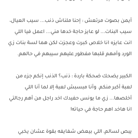
أيمن بصوت مرتعش : إحنا ملناش ذنب... سيب العيال،
سيب البنات... لو عايز حاجة خدها مني... اعمل فيا اللي
انت عايزه انا خلاص كبرت وعجزت لكن هما لسة بنات زي
الورد وأمهم قلبها مفطور عليهم سيبهم في حالهم.
الكبير يضحك ضحكة باردة : ذنب؟ الذنب إنكم جزء من
لعبة أكبر منكم. وأنا مبسبش لعبة إلا لما أنا اللي
أخلصها... زي ما يونس حفيدك اخد راجل من أهم رجالتي
انا هاخد اهم حاجة في حياته!
يبص لسالم، اللي بيعض شفايفه بقوة عشان يخبي