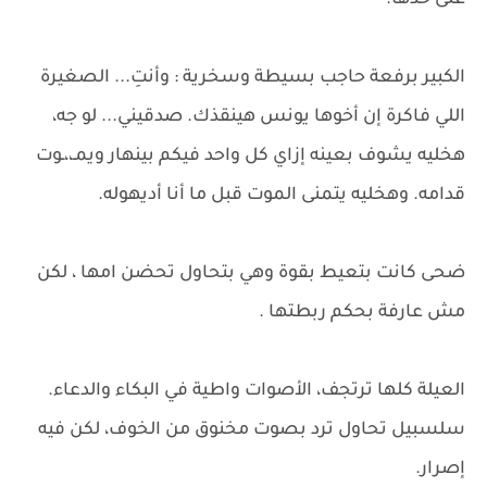
على خدها.
الكبير برفعة حاجب بسيطة وسخرية : وأنتِ... الصغيرة
اللي فاكرة إن أخوها يونس هينقذك. صدقيني... لو جه،
هخليه يشوف بعينه إزاي كل واحد فيكم بينهار ويمـ،،ـوت
قدامه. وهخليه يتمنى الموت قبل ما أنا أديهوله.
ضحى كانت بتعيط بقوة وهي بتحاول تحضن امها ، لكن
مش عارفة بحكم ربطتها .
العيلة كلها ترتجف، الأصوات واطية في البكاء والدعاء.
سلسبيل تحاول ترد بصوت مخنوق من الخوف، لكن فيه
إصرار.