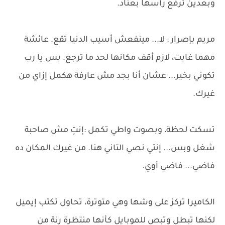
وبعدين ترفع رأسها بعناد.
مريم بإصرار : لا... مينفعش أسيب الدنيا تقع. عائشة
مهما غابت، لازم أقف مكانها لحد ما ترجع. بس يا رب
تكوني بخير... عشان أنا بجد مش عارفة هكمل إزاي من
غيرك.
تسكت لحظة، وبصوت واطي تكمل :إنتِ مش صاحبة
شغل وبس... إنتي نصي التاني هنا. من غيرك المكان ده
فاضي... فاضي أوي.
الكاميرا تركز على وشها وهي متوترة، تحاول تكتب إيميل
لكنها تبطل وتبص للموبايل كأنها منتظرة رنة من