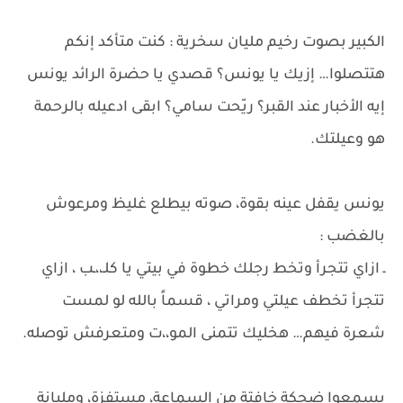
الكبير بصوت رخيم مليان سخرية : كنت متأكد إنكم
هتتصلوا… إزيك يا يونس؟ قصدي يا حضرة الرائد يونس
إيه الأخبار عند القبر؟ ريّحت سامي؟ ابقى ادعيله بالرحمة
هو وعيلتك.
يونس يقفل عينه بقوة، صوته بيطلع غليظ ومرعوش
بالغضب :
ـ ازاي تتجرأ وتخط رجلك خطوة في بيتي يا كلـ،،ـب ، ازاي
تتجرأ تخطف عيلتي ومراتي ، قسماً بالله لو لمست
شعرة فيهم… هخليك تتمنى المو،،ت ومتعرفش توصله.
يسمعوا ضحكة خافتة من السماعة، مستفزة، ومليانة