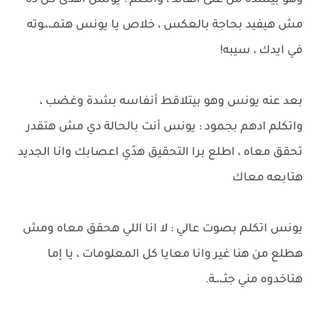
وهو بيشده من على القائد ، واتكلم : يونس أهدى كل دة
مش هيفيد بحاجة بالعكس ، خلاص يا يونس هتمـ،،ـوته
في ايدك ، سيبه!
بعد عنه يونس وهو بيتلاقط أنفاسه بشدة وغضب ،
واتكلم ادهم بجمود : يونس أنت بالحالة دي مش هتقدر
تحقق معاه ، اطلع برا التحقيق هدّي اعصابك وانا الجديد
هتابعه معاك
يونس اتكلم بصوت عالي : لا انا اللي هحقق معاه ومش
هطلع من هنا غير وانا معايا كل المعلومات ، يا إما
هتاخدوه مني جثـ،،ـة.