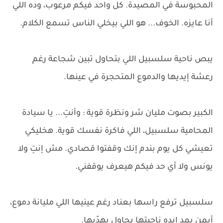
المحبوسة في المصيدة. كل واحد فيكم مرعوب، وده اللي
أنا عايزه. الخوف... هو اللي بيخلي الناس تسمع الكلام.
يبص ناحية سلسبيل اللي بتحاول تبين شجاعة رغم
رعشة إيديها والدموع المتحجرة في عينها.
الكبير بصوت مليان شر ونظرة قوية : وأنتِ... يا سيادة
المحامية سلسبيل، اللي فاكرة نفسك قوية. هخليكي
تعيشي كل يوم بندم إنك وقفتوا قصادي. مش إنتِ ولا
يونس ولا أي حد فيكم هيعرف يوقفني.
سلسبيل ترفع راسها بعناد رغم عينيها اللي مليانة دموع،
أيمن يمد إيده ناحيتها يحاول يهدّيها.