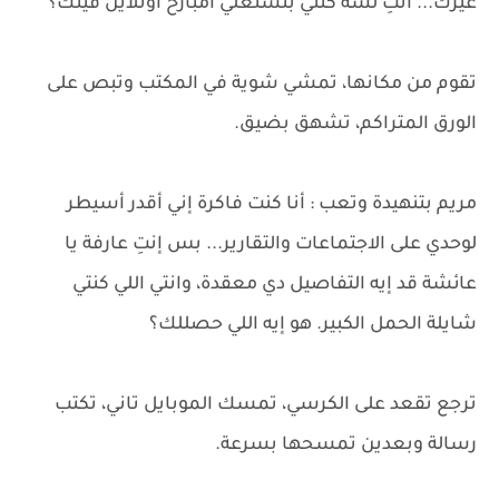
غيرك... انتِ لسة كنتي بتشتغلي امبارح اونلاين فينك؟
تقوم من مكانها، تمشي شوية في المكتب وتبص على
الورق المتراكم، تشهق بضيق.
مريم بتنهيدة وتعب : أنا كنت فاكرة إني أقدر أسيطر
لوحدي على الاجتماعات والتقارير... بس إنتِ عارفة يا
عائشة قد إيه التفاصيل دي معقدة، وانتي اللي كنتي
شايلة الحمل الكبير. هو إيه اللي حصللك؟
ترجع تقعد على الكرسي، تمسك الموبايل تاني، تكتب
رسالة وبعدين تمسحها بسرعة.