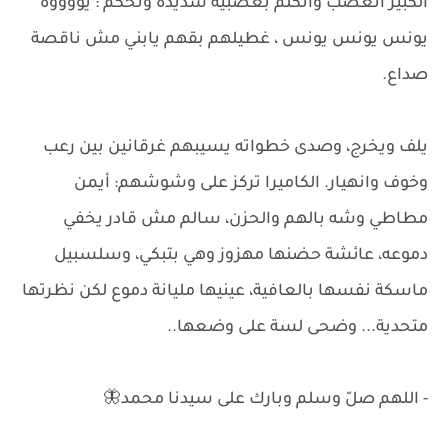
الكبير اتعصب واتكلم بعصبية شديدة وتحكم : يووووه
يونس يونس يونس ، غطيلهم بقهم يابني مش ناقصة
صداع.
يلف ويخرج، وصدى خطواته يسيبهم غرقانين بين رعب
وخوف وانهيار. الكاميرا تركز على وشوشهم: أيمن
مطاطي وشه بالهم والحزن، سالم مش قادر يخفي
دموعه، عائشة حضنها مهزوز وهي بتبكي، وسلسبيل
ماسكة نفسها بالعافية، عينيها مليانة دموع لكن نظرتها
متحدية... وضحى لسة على وضعها..
- اللهم صلّ وسلم وبارك على سيدنا محمد🦋