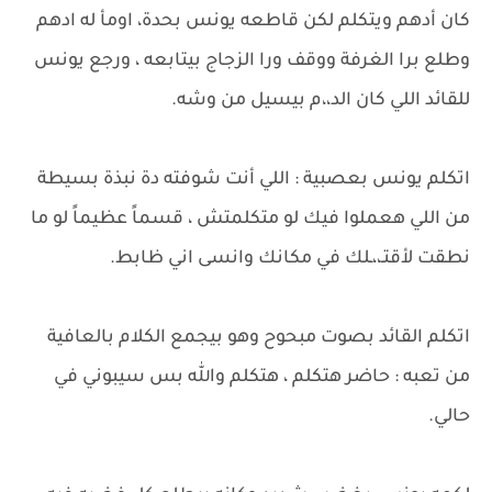
كان أدهم ويتكلم لكن قاطعه يونس بحدة، اومأ له ادهم
وطلع برا الغرفة ووقف ورا الزجاج بيتابعه ، ورجع يونس
للقائد اللي كان الد،،م بيسيل من وشه.
اتكلم يونس بعصبية : اللي أنت شوفته دة نبذة بسيطة
من اللي هعملوا فيك لو متكلمتش ، قسماً عظيماً لو ما
نطقت لأقتـ،،ـلك في مكانك وانسى اني ظابط.
اتكلم القائد بصوت مبحوح وهو بيجمع الكلام بالعافية
من تعبه : حاضر هتكلم ، هتكلم والله بس سيبوني في
حالي.