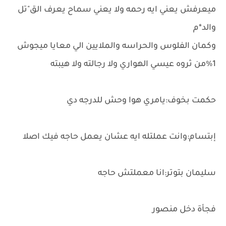
ميعرفش يعني ايه رحمه ولا يعني سماح يعرف الق"تل
والد*م
وكمان الفلوس والحراسه والملايين الي معايا ميجوش
1%من ثروه عيسي الهواري ولا رجالته ولا هيبته
حكمت بخوف:يامري هوا وحش للدرجه دي
إبتسام:وانت عملتله ايه عشان يعمل حاجه فيك اصلا
سليمان بتوتر:انا معملتش حاجه
فجأة دخل منصور