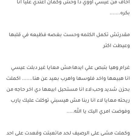
اخاف من عيسي اووي دا وحش وكمان اعتدي عليا انا
بكره.......
مقدرتش تكمل الكلمه وحست بغصه فظيعه في قلبها
وعيطت اكتر
غرام وهيا بتبص علي ايدها:مش معايا غير دبلت عيسي
انا هبيعها واخد فلوسها واهرب بعيد عن هنا....... اكملت
بحزن شديد وحب:لاء انا مستحيل ابيعها دي اخر حاجه من
ريحته معايا لاء انا ربنا مش هيسبني توكلت عليك يارب
وفوضت امري اليك يا الله.....
وكملت مشي علي الرصيف لحد ماتعبتت وقعدت علي احد