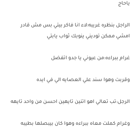
ياحاج
الراجل بنظره غريبه:لاء انا فاكر بيتي بس مش قادر
امشي ممكن توديني ينوبك ثواب يابتي
غرام ببراءه:من عيوني يا جدو اتفضل
وقربت وهوا سند علي العصايه الي في ايده
الرجل:تب تعالي اهو اتنين تايهين احسن من واحد تايهه
وغرام كملت معاه ببراءه وهوا كان بيبصلها بطيبه