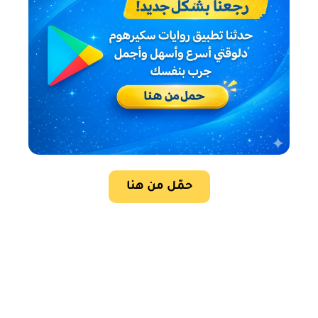
حمّل من هنا