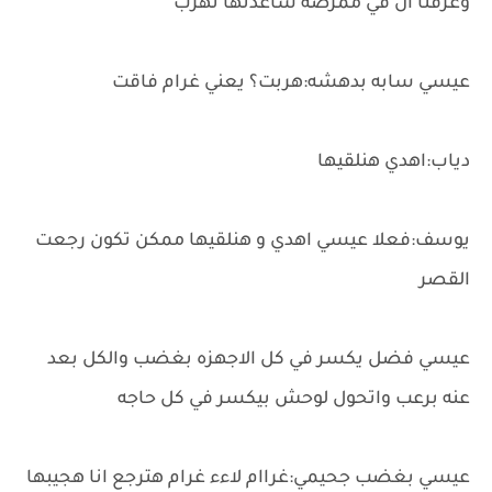
وعرفنا ان في ممرضه ساعدتها تهرب
عيسي سابه بدهشه:هربت؟ يعني غرام فاقت
دياب:اهدي هنلقيها
يوسف:فعلا عيسي اهدي و هنلقيها ممكن تكون رجعت
القصر
عيسي فضل يكسر في كل الاجهزه بغضب والكل بعد
عنه برعب واتحول لوحش بيكسر في كل حاجه
عيسي بغضب جحيمي:غراام لاءء غرام هترجع انا هجيبها