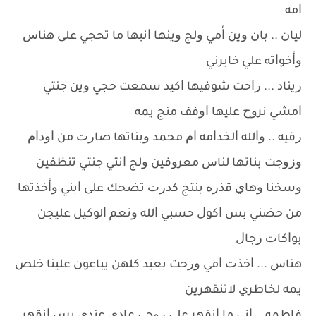
ﺍﻣﻪ
ﻟﻴﺎﻥ .. ﺑﺎﻥ ﻭﻳﻦ ﺃﻣﻲ ﻭﻟﺞ ﻭﻳﻨﻬﺎ ﺍﻧﺒﻬﺎ ﻣﺎ ﺗﺤﺠﻲ ﻋﻠﻰ ﻫﻨﺎﺱ
ﻭﺃﺧﻮﺍﺗﻪ ﻋﻠﻲ ﺧﺎﺑﺮﻧﻲ
ﺭﻳﻨﺎﺩ ... ﺭﺍﺣﺖ ﺷﻮﻓﻴﻬﺎ ﺍﻛﻴﺪ ﺳﻤﻌﺖ ﺣﺠﻲ ﻭﻳﻦ ﺟﻨﺘﻲ
ﺍﻣﺸﻲ ﻧﺮﻭﺡ ﻋﻠﻴﻬﺎ ﺍﻭﻓﻒ ﻣﻨﺞ ﻳﻤﻪ
ﺭﻗﻴﻪ .. ﻭﺍﻟﻠﻪ ﺍﻟﺨﺪﺍﻣﻪ ﺍﻡ ﻣﺤﻤﺪ ﻭﺑﻨﺎﺗﻬﺎ ﺻﺎﺭﺕ ﻣﻦ ﺍﻭﺩﺍﻡ
ﻭﺯﻭﺟﺖ ﺑﻨﺎﺗﻬﺎ ﻟﻨﺎﺱ ﻣﻌﺮﻭﻓﻴﻦ ﻭﻟﺞ ﺍﻧﺘﻲ ﺟﻨﺘﻲ ﺗﻨﻈﻔﻴﻦ
ﻭﺳﺨﻨﺎ ﻭﻫﺎﻱ ﻗﺬﺭﻩ ﺑﻨﺘﺞ ﻛﺪﺭﺕ ﺗﻀﺤﻚ ﻋﻠﻰ ﺍﺑﻨﻲ ﻭﺃﺧﺬﺗﻬﺎ
ﻣﻦ ﺣﻀﻨﻲ ﺑﺲ ﺍﻛﻮﻝ ﺣﺴﺒﻲ ﺍﻟﻠﻪ ﻭﻧﻌﻢ ﺍﻟﻮﻛﻴﻞ ﻋﻠﻴﺠﻦ
ﺑﻮﺍﻛﺎﺕ ﺭﺟﺎﻝ
ﻫﻨﺎﺱ ... ﺍﺧﺬﺕ ﺍﻣﻲ ﻭﺭﺣﺖ ﺑﻌﻴﺪ ﻛﻠﻬﻦ ﻳﺒﺎﻋﻮﻥ ﻋﻠﻴﻨﺎ ﺧﻠﺺ
ﻳﻤﻪ ﻟﺨﺎﻃﺮﻱ ﻻﺗﻨﻘﻬﺮﻳﻦ