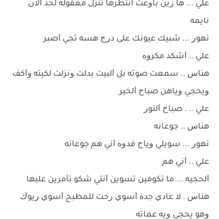
ﻋﻠﻲ ... ﻫﺎ ﺯﻳﻦ ﺑﺎﻭﻋﺖ ﺍﻧﺘﻈﺮﻫﺎ ﺗﻨﺰﻝ ﻣﻌﻘﻮﻟﻪ ﻟﺤﺪ ﺍﻻﻥ
ﻧﺎﻳﻤﻪ
ﻧﻬﻮﺭ ... ﺷﺒﻴﻚ ﻋﻴﻮﻧﻚ ﻋﻠﻰ ﺩﺭﺝ ﻫﺴﻪ ﺗﺠﻲ ﺍﺻﺒﺮ
ﻋﻠﻲ .. ﺍﺷﻜﺪ ﻣﻜﺮﻭﻩ
ﻫﻨﺎﺱ .. ﺳﻤﻌﺖ ﺻﻮﺗﻪ ﺑﻞ ﺍﻟﺒﻴﺖ ﺑﺪﻟﺖ ﻭﻧﺰﻟﺖ ﻟﻜﻴﺘﻪ ﻭﺍﻛﻒ
ﻭﻳﺤﺠﻲ ﻭﻳﺎﻫﻦ ﺻﺒﺎﺡ ﺍﻟﺨﻴﺮ
ﻋﻠﻲ .. . ﺻﺒﺎﺡ ﺍﻟﻨﻮﺭ
ﻫﻨﺎﺱ .. ﺟﻮﻋﺎﻧﻪ
ﻧﻬﻮﺭ ... ﺳﻮﻳﻠﻲ ﻭﻳﺎﺝ ﻓﺪﻭﻩ ﺍﻧﻲ ﻫﻢ ﺟﻮﻋﺎﻧﻪ
ﻋﻠﻲ .. ﺍﻧﻲ ﻫﻢ
ﺍﻟﺤﺠﻴﻪ ... ﻣﺎ ﺗﻜﻮﻣﻴﻦ ﺗﺴﻮﻳﻦ ﺍﻧﺘﻲ ﺷﻜﻮ ﺗﺄﻣﺮﻳﻦ ﻋﻠﻴﻬﺎ
ﻫﻨﺎﺱ . ﻻ ﻋﺎﺩﻱ ﺟﺪﻩ ﺍﺳﻮﻱ ﺭﺣﺖ ﻟﻠﻤﻄﺒﺦ ﺍﺳﻮﻱ ﺭﻳﻮﻙ
ﻭﻫﻮ ﻳﺤﺠﻲ ﻭﻳﻪ ﻋﻤﺎﺗﻪ