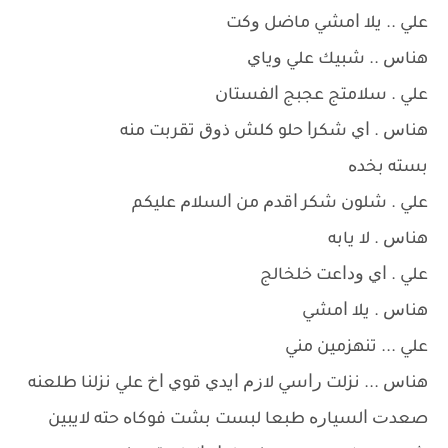
ﻋﻠﻲ .. ﻳﻼ ﺍﻣﺸﻲ ﻣﺎﺿﻞ ﻭﻛﺖ
ﻫﻨﺎﺱ .. ﺷﺒﻴﻚ ﻋﻠﻲ ﻭﻳﺎﻱ
ﻋﻠﻲ . ﺳﻼﻣﺘﺞ ﻋﺠﺒﺞ ﺍﻟﻔﺴﺘﺎﻥ
ﻫﻨﺎﺱ . ﺍﻱ ﺷﻜﺮﺍ ﺣﻠﻮ ﻛﻠﺶ ﺫﻭﻕ ﺗﻘﺮﺑﺖ ﻣﻨﻪ
ﺑﺴﺘﻪ ﺑﺨﺪﻩ
ﻋﻠﻲ . ﺷﻠﻮﻥ ﺷﻜﺮ ﺍﻗﺪﻡ ﻣﻦ ﺍﻟﺴﻼﻡ ﻋﻠﻴﻜﻢ
ﻫﻨﺎﺱ . ﻻ ﻳﺎﺑﻪ
ﻋﻠﻲ . ﺍﻱ ﻭﺩﺍﻋﺖ ﺧﻠﺨﺎﻟﺞ
ﻫﻨﺎﺱ . ﻳﻼ ﺍﻣﺸﻲ
ﻋﻠﻲ ... ﺗﻨﻬﺰﻣﻴﻦ ﻣﻨﻲ
ﻫﻨﺎﺱ ... ﻧﺰﻟﺖ ﺭﺍﺳﻲ ﻻﺯﻡ ﺍﻳﺪﻱ ﻗﻮﻱ ﺍﺥ ﻋﻠﻲ ﻧﺰﻟﻨﺎ ﻃﻠﻌﻨﻪ
ﺻﻌﺪﺕ ﺍﻟﺴﻴﺎﺭﻩ ﻃﺒﻌﺎ ﻟﺒﺴﺖ ﺑﺸﺖ ﻓﻮﻛﺎﻩ ﺣﺘﻪ ﻻﻳﺒﻴﻦ