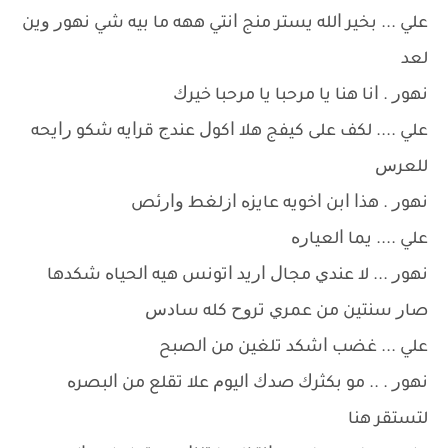
ﻋﻠﻲ ... ﺑﺨﻴﺮ ﺍﻟﻠﻪ ﻳﺴﺘﺮ ﻣﻨﺞ ﺍﻧﺘﻲ ﻫﻬﻪ ﻣﺎ ﺑﻴﻪ ﺷﻲ ﻧﻬﻮﺭ ﻭﻳﻦ
ﻟﻌﺪ
ﻧﻬﻮﺭ . ﺍﻧﺎ ﻫﻨﺎ ﻳﺎ ﻣﺮﺣﺒﺎ ﻳﺎ ﻣﺮﺣﺒﺎ ﺧﻴﺮﻙ
ﻋﻠﻲ .... ﻟﻜﻒ ﻋﻠﻰ ﻛﻴﻔﺞ ﻫﻼ ﺍﻛﻮﻝ ﻋﻨﺪﺝ ﻗﺮﺍﻳﻪ ﺷﻜﻮ ﺭﺍﻳﺤﻪ
ﻟﻠﻌﺮﺱ
ﻧﻬﻮﺭ . ﻫﺬﺍ ﺍﺑﻦ ﺍﺧﻮﻳﻪ ﻋﺎﻳﺰﻩ ﺍﺯﻟﻐﻂ ﻭﺍﺭﺋﺺ
ﻋﻠﻲ .... ﻳﻤﺎ ﺍﻟﻌﻴﺎﺭﻩ
ﻧﻬﻮﺭ ... ﻻ ﻋﻨﺪﻱ ﻣﺠﺎﻝ ﺍﺭﻳﺪ ﺍﺗﻮﻧﺲ ﻫﻴﻪ ﺍﻟﺤﻴﺎﻩ ﺷﻜﺪﻫﺎ
ﺻﺎﺭ ﺳﻨﺘﻴﻦ ﻣﻦ ﻋﻤﺮﻱ ﺗﺮﻭﺡ ﻛﻠﻪ ﺳﺎﺩﺱ
ﻋﻠﻲ ... ﻏﻀﺐ ﺍﺷﻜﺪ ﺗﻠﻐﻴﻦ ﻣﻦ ﺍﻟﺼﺒﺢ
ﻧﻬﻮﺭ . .. ﻣﻮ ﺑﻜﺜﺮﻙ ﺻﺪﻙ ﺍﻟﻴﻮﻡ ﻋﻼ ﺗﻘﻠﻊ ﻣﻦ ﺍﻟﺒﺼﺮﻩ
ﻟﺘﺴﺘﻘﺮ ﻫﻨﺎ