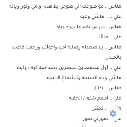
ﻫﻨﺎﺱ .. ﻣﻮ ﺻﻮﺟﻚ ﺍﻧﻲ ﺻﻮﺟﻲ ﻳﻼ ﻫﺪﻯ ﻭﺍﻣﻲ ﻭﻧﻮﺭ ﻭﻳﺎﻧﻪ
ﻋﻠﻲ ... . ﻣﺎﺷﻲ ﻭﻫﺒﻪ
ﻫﻨﺎﺱ . ﻓﺎﺭﺱ ﻳﺎﺧﺬﻫﺎ ﺗﺮﻭﺡ ﻭﻳﺎﻩ
ﻋﻠﻲ .. ﻫﺎﺍﺍﺍ
ﻫﻨﺎﺱ .. ﻳﻼ ﺻﻌﺪﻧﻪ ﻭﺻﻠﻨﻪ ﺍﻣﻲ ﻭﺍﺧﻮﺍﺗﻲ ﻭﺭﺟﻌﻨﺎ ﻛﺎﻋﺪﻩ
ﺑﺎﻟﺼﺪﺭ
ﻋﻠﻲ .. ﺍﻭﻝ ﻣﺘﺼﻌﺪﻳﻦ ﺗﺤﻀﺮﻳﻦ ﺩﺷﺪﺍﺷﻪ ﺍﻭﻑ ﻭﺍﻳﺖ
ﻣﺎﺷﻲ ﻭﻳﺎﻩ ﺍﻟﺴﺒﺤﻪ ﻭﺍﻟﺸﻤﺎﻍ ﺍﻻﺳﻮﺩ
ﻫﻨﺎﺱ .. ﺗﺪﻟﻠﻞ
ﻋﻠﻲ .. ﺍﻣﻤﻢ ﺷﻠﻮﻥ ﺍﻟﺤﻔﻠﻪ
ﻫﻨﺎﺱ .. ﺗﺠﻨﻨﻦ
ﻋﻠﻲ .. ﺻﻮﺭﺗﻲ ﺻﻮﺭ