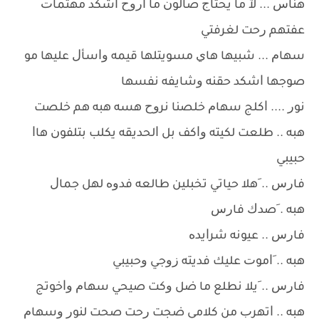
ﻫﻨﺎﺱ ... ﻵ ﻣﺎ ﻳﺤﺘﺎﺝ ﺻﺎﻟﻮﻥ ﻣﺎ ﺍﺭﻭﺡ ﺍﺷﻜﺪ ﻣﻬﺘﻤﺎﺕ
ﻋﻔﺘﻬﻢ ﺭﺣﺖ ﻟﻐﺮﻓﺘﻲ
ﺳﻬﺎﻡ ... ﺷﺒﻴﻬﺎ ﻫﺎﻱ ﻣﺴﻮﻳﺘﻠﻬﺎ ﻗﻴﻤﻪ ﻭﺍﺳﺄﻝ ﻋﻠﻴﻬﺎ ﻣﻮ
ﺻﻮﺟﻬﺎ ﺍﺷﻜﺪ ﺣﻘﻨﻪ ﻭﺷﺎﻳﻔﻪ ﻧﻔﺴﻬﺎ
ﻧﻮﺭ .... ﺍﻛﻠﺞ ﺳﻬﺎﻡ ﺧﻠﺼﻨﺎ ﻧﺮﻭﺡ ﻫﺴﻪ ﻫﺒﻪ ﻫﻢ ﺧﻠﺼﺖ
ﻫﺒﻪ .. ﻃﻠﻌﺖ ﻟﻜﻴﺘﻪ ﻭﺍﻛﻒ ﺑﻞ ﺍﻟﺤﺪﻳﻘﻪ ﻳﻜﻠﺐ ﺑﺘﻠﻔﻮﻥ ﻫﺎﺍ
ﺣﺒﻴﺒﻲ
ﻓﺎﺭﺱ .. َﻫﻼ ﺣﻴﺎﺗﻲ ﺗﺨﺒﻠﻴﻦ ﻃﺎﻟﻌﻪ ﻓﺪﻭﻩ ﻟﻬﻞ ﺟﻤﺎﻝ
ﻫﺒﻪ . َﺻﺪﻙ ﻓﺎﺭﺱ
ﻓﺎﺭﺱ .. ﻋﻴﻮﻧﻪ ﺷﺮﺍﻳﺪﻩ
ﻫﺒﻪ .. َﺍﻣﻮﺕ ﻋﻠﻴﻚ ﻓﺪﻳﺘﻪ ﺯﻭﺟﻲ ﻭﺣﺒﻴﺒﻲ
ﻓﺎﺭﺱ .. َﻳﻼ ﻧﻄﻠﻊ ﻣﺎ ﺿﻞ ﻭﻛﺖ ﺻﻴﺤﻲ ﺳﻬﺎﻡ ﻭﺍﺧﻮﺗﺞ
ﻫﺒﻪ .. ﺍﺗﻬﺮﺏ ﻣﻦ ﻛﻼﻣﻲ ﺿﺠﺖ ﺭﺣﺖ ﺻﺤﺖ ﻟﻨﻮﺭ ﻭﺳﻬﺎﻡ