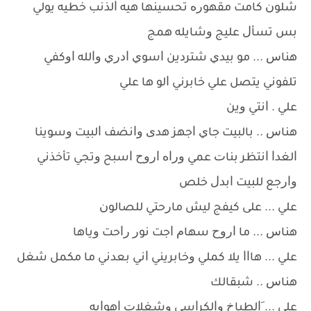
ﺷﻠﻮﻥ ﻛﺎﻣﺖ ﻣﻘﻬﻮﺭﻩ ﺗﺤﺴﻴﻨﻬﺎ ﻫﻴﻪ ﺍﻟﺬﻧﺐ ﺧﻄﻴﻪ ﻳﻮﻟﻲ
ﺑﺲ ﺗﺴﺄﻝ ﻋﻠﻴﺞ ﻭﺷﺎﻳﻠﻪ ﻫﻤﺞ
ﻫﻨﺎﺱ ... ﻣﻮ ﺑﻴﺪﻱ ﺷﺘﺮﺩﻳﻦ ﺍﺳﻮﻱ ﺍﺩﺭﻱ ﻭﺍﻟﻠﻪ ﺍﻭﻛﻔﻲ
ﺗﻠﻔﻮﻧﻲ ﻳﺘﺼﻞ ﻋﻠﻲ ﺧﺎﺑﺮﻧﻲ ﺍﻟﻮ ﻫﺎ ﻋﻠﻲ
ﻋﻠﻲ . ﺍﻧﺘﻲ ﻭﻳﻦ
ﻫﻨﺎﺱ .. ﺑﺎﻟﺒﻴﺖ ﺟﺎﻱ ﺍﺟﻬﺰ ﻫﺪﻯ ﻭﺍﻧﻀﻒ ﺍﻟﺒﻴﺖ ﻭﺳﻮﻳﻨﺎ
ﺍﻟﻐﺪﺍ ﺍﻧﺘﻈﺮ ﺑﻨﺎﺕ ﻋﻤﻲ ﻭﺭﺍﻩ ﺍﺭﻭﺡ ﺍﺳﺒﺢ ﻭﺗﺠﻲ ﺗﺄﺧﺬﻧﻲ
ﻭﺍﺭﺟﻊ ﻟﻠﺒﻴﺖ ﺍﺑﺪﻝ ﺧﻠﺺ
ﻋﻠﻲ ... ﻋﻠﻰ ﻛﻴﻔﺞ ﻟﻴﺶ ﻣﺎﺭﺣﺘﻲ ﻟﻠﺼﺎﻟﻮﻥ
ﻫﻨﺎﺱ ... ﻣﺎ ﺍﺭﻭﺡ ﺳﻬﺎﻡ ﺍﺟﺖ ﻧﻮﺭ ﺭﺍﺣﺖ ﻭﻳﺎﻫﺎ
ﻋﻠﻲ ... ﻫﺎﺍﺍ ﻳﻼ ﻛﻤﻠﻲ ﻭﺧﺎﺑﺮﻳﻨﻲ ﺍﻧﻲ ﺑﻌﺪﻧﻲ ﻣﺎ ﻣﻜﻤﻞ ﺷﻐﻞ
ﻫﻨﺎﺱ .. ﺷﺒﻘﺎﻟﻚ
ﻋﻠﻲ ... َﺍﻟﻄﺒﺎﺥ ﻭﺍﻟﻜﺮﺍﺳﻲ ﻭﺷﻐﻼﺕ ﺍﻫﻮﺍﻳﻪ