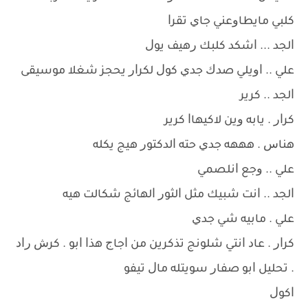
ﻛﻠﺒﻲ ﻣﺎﻳﻄﺎﻭﻋﻨﻲ ﺟﺎﻱ ﺗﻘﺮﺍ
ﺍﻟﺠﺪ ... ﺍﺷﻜﺪ ﻛﻠﺒﻚ ﺭﻫﻴﻒ ﻳﻮﻝ
ﻋﻠﻲ .. ﺍﻭﻳﻠﻲ ﺻﺪﻙ ﺟﺪﻱ ﻛﻮﻝ ﻟﻜﺮﺍﺭ ﻳﺤﺠﺰ ﺷﻐﻼ ﻣﻮﺳﻴﻘﻰ
ﺍﻟﺠﺪ .. ﻛﺮﻳﺮ
ﻛﺮﺍﺭ . ﻳﺎﺑﻪ ﻭﻳﻦ ﻻﻛﻴﻬﺎﺍ ﻛﺮﻳﺮ
ﻫﻨﺎﺱ . ﻫﻬﻬﻪ ﺟﺪﻱ ﺣﺘﻪ ﺍﻟﺪﻛﺘﻮﺭ ﻫﻴﺞ ﻳﻜﻠﻪ
ﻋﻠﻲ .. ﻭﺟﻊ ﺍﻧﻠﺼﻤﻲ
ﺍﻟﺠﺪ .. ﺍﻧﺖ ﺷﺒﻴﻚ ﻣﺜﻞ ﺍﻟﺜﻮﺭ ﺍﻟﻬﺎﺋﺞ ﺷﻜﺎﻟﺖ ﻫﻴﻪ
ﻋﻠﻲ . ﻣﺎﺑﻴﻪ ﺷﻲ ﺟﺪﻱ
ﻛﺮﺍﺭ . ﻋﺎﺩ ﺍﻧﺘﻲ ﺷﻠﻮﻧﺞ ﺗﺬﻛﺮﻳﻦ ﻣﻦ ﺍﺟﺎﺝ ﻫﺬﺍ ﺍﺑﻮ . ﻛﺮﺵ ﺭﺍﺩ
. ﺗﺤﻠﻴﻞ ﺍﺑﻮ ﺻﻔﺎﺭ ﺳﻮﻳﺘﻠﻪ ﻣﺎﻝ ﺗﻴﻔﻮ
ﺍﻛﻮﻝ