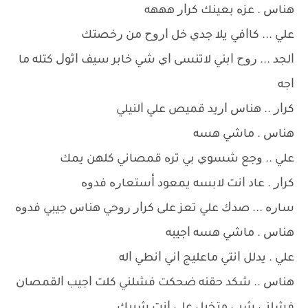
ﻫﻨﺎﺱ . ﻋﺰﻩ ﺑﻌﻴﻨﻚ ﻛﺮﺍﺭ ﻫﻬﻬﻪ
ﻋﻠﻲ ... ﻛﺎﺍﻓﻲ ﻳﻼ ﺟﺪﻱ ﺧﻞ ﺍﺭﻭﺡ ﻣﻦ ﺭﺧﺼﺘﻚ
ﺍﻟﺠﺪ ... ﺭﻭﺡ ﺍﺑﻨﻲ ﻻﺗﻨﺴﻰ ﺍﻱ ﺷﻲ ﺧﺎﺑﺮ ﺳﻴﻒ ﺍﺛﻮﻝ ﻛﺘﻠﻪ ﻣﺎ
ﺍﺟﻪ
ﻛﺮﺍﺭ .. ﻫﻨﺎﺱ ﺍﺭﻳﺪ ﻗﻤﻴﺺ ﻋﻠﻲ ﺍﻟﻨﻴﻠﻲ
ﻫﻨﺎﺱ . ﻣﺎﺷﻲ ﻫﺴﻪ
ﻋﻠﻲ .. ﻭﺟﻊ ﺷﺴﻮﻱ ﺑﻲ ﺗﺮﻩ ﻗﻤﺼﺎﻧﻲ ﻛﻠﻬﻦ ﻳﻤﻚ
ﻛﺮﺍﺭ . ﻋﺎﺩ ﺍﻧﺖ ﻻﺑﺴﻪ ﻳﻤﻌﻮﺩ ﺃﺳﺘﻌﺎﺭﻩ ﻓﺪﻭﻩ
ﺳﺎﺭﻩ ... ﺻﺪﻙ ﻋﻠﻲ ﺗﻌﺰ ﻋﻠﻰ ﻛﺮﺍﺭ ﺭﻭﺣﻲ ﻫﻨﺎﺱ ﺟﻴﺒﻲ ﻓﺪﻭﻩ
ﻫﻨﺎﺱ . ﻣﺎﺷﻲ ﻫﺴﻪ ﺍﺟﻴﺒﻪ
ﻋﻠﻲ . ﻳﺪﻟﻞ ﺍﻧﺘﻲ ﻣﺎﻋﻠﻴﺞ ﺍﻧﻲ ﺍﻧﻄﻲ ﺍﻟﻪ
ﻫﻨﺎﺱ .. ﺷﻜﺪ ﺣﻘﻨﻪ ﺿﺤﻜﺖ ﻓﺸﻠﻨﻲ ﻛﻠﺖ ﺍﺟﻴﺐ ﺍﻟﻘﻤﺼﺎﻥ