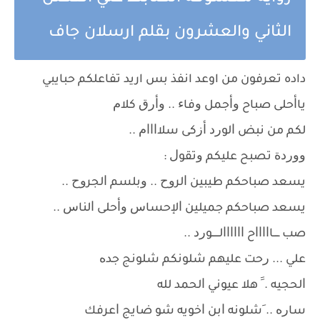
الثاني والعشرون بقلم ارسلان جاف
داده تعرفون من اوعد انفذ بس اريد تفاعلكم حبايبي
ﻳﺎﺃﺣﻠﻰ صباح ﻭﺃﺟﻤﻞ ﻭﻓﺎﺀ .. ﻭﺃﺭﻕ ﻛﻼﻡ
ﻟﻜﻢ ﻣﻦ ﻧﺒﺾ ﺍﻟﻮﺭﺩ ﺃﺯﻛﻰ ﺳﻼﺍﺍﺍﻡ ..
ﻭﻭﺭﺩﺓ تصبح ﻋﻠﻴﻜﻢ ﻭﺗﻘﻮﻝ :
ﻳﺴﻌﺪ صباحكم ﻃﻴﺒﻴﻦ ﺍﻟﺮﻭﺡ .. ﻭﺑﻠﺴﻢ ﺍﻟﺠﺮﻭﺡ ..
ﻳﺴﻌﺪ صباحكم ﺟﻤﻴﻠﻴﻦ ﺍﻹﺣﺴﺎﺱ ﻭﺃﺣﻠﻰ ﺍﻟﻨﺎﺱ ..
صب ــــﺎﺍﺍﺍﺍح ﺍﺍﺍﺍﺍﺍﻟـــــﻮﺭﺩ ..
ﻋﻠﻲ ... ﺭﺣﺖ ﻋﻠﻴﻬﻢ ﺷﻠﻮﻧﻜﻢ ﺷﻠﻮﻧﺞ ﺟﺪﻩ
ﺍﻟﺤﺠﻴﻪ . ََ ﻫﻼ ﻋﻴﻮﻧﻲ ﺍﻟﺤﻤﺪ ﻟﻠﻪ
ﺳﺎﺭﻩ .. َﺷﻠﻮﻧﻪ ﺍﺑﻦ ﺍﺧﻮﻳﻪ ﺷﻮ ﺿﺎﻳﺞ ﺍﻋﺮﻓﻚ