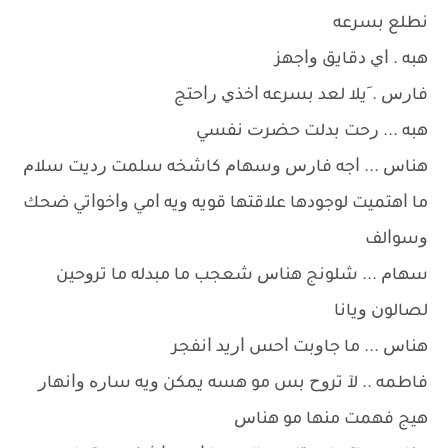
ﻧﻄﻠﻊ ﺑﺴﺮﻋﻪ
ﻫﺒﻪ . ﺍﻱ ﺩﻗﺎﻳﻖ ﻭﺍﺟﻬﺰ
ﻓﺎﺭﺱ . َﻳﻼ ﻟﻌﺪ ﺑﺴﺮﻋﻪ ﺍﺧﺬﻱ ﺭﺍﺣﺘﺞ
ﻫﺒﻪ ... ﺭﺣﺖ ﺑﺪﻟﺖ ﺣﻀﺮﺕ ﻧﻔﺴﻲ
ﻫﻨﺎﺱ ... ﺍﺟﻪ ﻓﺎﺭﺱ ﻭﺳﻬﺎﻡ ﻛﺎﺷﺨﻪ ﺳﻠﻤﺖ ﺭﺩﻳﺖ ﺳﻼﻡ
ﻣﺎ ﺍﻫﺘﻤﻴﺖ ﻟﻮﺟﻮﺩﻫﺎ ﻋﻼﻗﺘﻬﺎ ﻗﻮﻳﻪ ﻭﻳﻪ ﺍﻣﻲ ﻭﺍﺧﻮﺍﺗﻲ ﺿﺤﻚ
ﻭﺳﻮﺍﻟﻒ
ﺳﻬﺎﻡ ... ﺷﻠﻮﻧﺞ ﻫﻨﺎﺱ ﺷﻌﺠﺐ ﻣﺎ ﻣﺒﺪﻟﻪ ﻣﺎ ﺗﺮﻭﺣﻴﻦ
ﻟﺼﺎﻟﻮﻥ ﻭﻳﺎﻧﺎ
ﻫﻨﺎﺱ ... ﻣﺎ ﺟﺎﻭﺑﺖ ﺍﺣﺲ ﺍﺭﻳﺪ ﺍﻧﻔﺠﺮ
ﻓﺎﻃﻤﻪ .. ﻵ ﺗﺮﻭﺡ ﺑﺲ ﻣﻮ ﻫﺴﻪ ﻳﻤﻜﻦ ﻭﻳﻪ ﺳﺎﺭﻩ ﻭﺍﻧﻬﺎﺭ
ﻫﻴﺞ ﻓﻬﻤﺖ ﻣﻨﻬﺎ ﻣﻮ ﻫﻨﺎﺱ