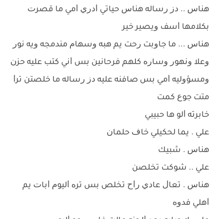
ﻫﻨﺎﺱ .. ﺩﺯ ﺭﺳﺎﻟﻪ ﻫﻨﺎﺱ ﺣﻴﺎﺗﻲ ﺍﺩﺭﻱ ﺍﻣﻲ ﻣﺎ ﻗﺼﺮﺕ
ﺑﻜﻼﻣﻬﺎ ﺍﺳﻒ ﻭﻳﺼﻴﺮ ﺧﻴﺮ
ﻫﻨﺎﺱ ... ﻣﺎ ﺟﺎﻭﺑﺖ ﺭﺣﺖ ﻳﻢ ﻫﺒﻪ ﻭﺳﻬﺎﻡ ﻣﻨﺪﻣﺠﻪ ﻭﻳﻪ ﻧﻮﺭ
ﻭﻋﻼ ﻭﻧﻬﻮﺭ ﻭﺳﺎﺭﻩ ﻛﻠﻬﻢ ﻓﺮﺣﺎﻧﻴﻦ ﺑﺲ ﺍﻧﻲ ﻛﺘﺐ ﻋﻠﻴﻪ ﺣﺰﻥ
ﻭﻣﺴﺆﻭﻟﻴﻪ ﺍﻣﻲ ﺑﺲ ﺻﺎﻓﻨﻪ ﻋﻠﻴﻪ ﺩﺯ ﺭﺳﺎﻟﻪ ﻣﺎ ﺧﻠﺼﺘﻦ ﺗﺮﺍ
ﻣﺘﺖ ﺟﻮﻉ ﻛﻤﺖ
ﺧﺎﺑﺮﺗﻪ ﺍﻟﻮ ﻫﺎ ﺣﺒﻴﺒﻲ
ﻋﻠﻲ . ﻳﻤﺎ ﻟﺤﻜﻴﻠﻲ ﺧﺎﻑ ﺣﻠﻤﺎﻥ
ﻫﻨﺎﺱ . ﺷﺒﻴﻚ
ﻋﻠﻲ .. ﺷﻮﻛﺖ ﺗﺨﻠﺼﻦ
ﻫﻨﺎﺱ . ﺗﻌﺎﻝ ﻋﺎﺩﻱ ﺭﺍﺡ ﺗﺨﻠﺺ ﺑﺲ ﺗﺮﻩ ﺍﻟﻴﻮﻡ ﺍﺑﺎﺕ ﻳﻢ
ﺍﻫﻠﻲ ﻓﺪﻭﻩ