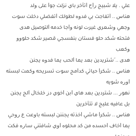
ﻋﻠﻲ . ﻳﻼ ﺷﺒﻴﺞ ﺭﺍﺡ ﺍﺗﺄﺧﺮ ﺑﺎﻱ ﻧﺰﻟﺖ ﺟﻮﺍ ﻋﻠﻰ ﻭﻟﺪ
ﻫﻨﺎﺱ .. ﺍﺗﻔﺎﺟﺖ ﺑﻲ ﻓﺪﻭﻩ ﻟﻄﻮﻟﻚ ﺍﺗﻔﻀﻠﻲ ﺩﺧﻠﺖ ﺳﻮﺕ
ﻭﺟﻬﻲ ﻭﺷﻌﺮﻱ ﻏﻴﺮﺕ ﻟﻮﻧﻪ ﻭﺍﺟﺎ ﺧﺪﻣﻪ ﺍﻟﺘﻮﺻﻴﻞ ﻫﺪﻯ
ﻓﺘﺤﺘﻪ ﺷﻜﺪ ﺣﻠﻮ ﻓﺴﺘﺎﻥ ﺑﻨﻔﺴﺠﻲ ﻗﺼﻴﺮ ﺷﻜﺪ ﺣﻠﻮﻭﻭ
ﻭﻛﻌﺐ
ﻫﺪﻯ .. َﺷﺘﺮﻳﺪﻳﻦ ﺑﻌﺪ ﻳﻤﺎ ﺍﻟﺤﺐ ﻳﻤﺎ ﻓﺪﻭﻩ ﻳﺠﻨﻦ
ﻫﻨﺎﺱ .. ﺷﻜﺮﺍ ﺣﻴﺎﺗﻲ ﻛﺪﺍﻣﺞ ﺳﻮﺕ ﺗﺴﺮﻳﺤﻪ ﻭﻛﻤﺖ ﻟﺒﺴﺘﻪ
ﺍﻭﺭﻩ ﺷﻮﻳﻪ
ﻧﻬﻮﺭ ... ﺷﺘﺮﺩﻳﻦ ﺑﻌﺪ ﻫﺎﻱ ﺍﺑﻦ ﺍﺧﻮﻱ ﺩﺯ ﺧﻠﺨﺎﻝ ﺍﻟﺞ ﻳﺠﻨﻦ
ﺑﻞ ﻋﺎﻓﻴﻪ ﻋﻠﻴﺞ ﻻ ﺗﺘﺄﺧﺮﻳﻦ
ﻫﻨﺎﺱ .. ﺷﻜﺮﺍ ﻣﺎﺷﻲ ﺍﺧﺬﺗﻪ ﻳﺠﻨﻨﻦ ﻟﺒﺴﺘﻪ ﺑﺎﻭﻋﺖ ﻉ ﺭﻭﺣﻲ
ﻳﻤﺎ ﺍﺧﺎﻑ ﺍﺣﺴﺪﻩ ﻣﻦ ﻛﺪ ﻣﺤﻠﻮﻩ ﺍﻭﻱ ﺷﺎﻓﺘﻨﻲ ﺳﺎﺭﻩ ﻓﻜﺖ