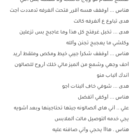
ﻧﻔﺴﺞ ﺳﻬﺎﻡ ﻣﻮ ﻭﻳﺎﺝ ﻛﺎﺷﺨﻪ ﻭﻻ ﻣﻬﺘﻤﻪ ﺑﺲ ﺍﻧﺘﻲ
ﻫﻨﺎﺱ ... ﺍﻭﻓﻔﻒ ﻫﺴﻪ ﺍﻗﺮﺭ ﻓﺘﺤﺖ ﺍﻟﻐﺮﻓﻪ ﺗﺪﻣﺪﺩﺕ ﺍﺟﺖ
ﻫﺪﻯ ﺗﺒﺎﻭﻉ ﻉ ﺍﻟﻐﺮﻓﻪ ﻛﺎﻟﺖ
ﻫﺪﻯ ... ﺗﺨﺒﻞ ﻏﺮﻓﺘﺞ ﻛﻞ ﻫﺬﺍ ﻭﻣﺎ ﻋﺎﺟﺒﺞ ﺑﺲ ﺗﺰﻋﻠﻴﻦ
ﻭﻛﻠﺸﻲ ﻣﺎ ﻳﻌﺠﺒﺞ ﺗﺠﻨﻦ ﻭﺍﻟﻠﻪ
ﻫﻨﺎﺱ ... ﺍﻭﻓﻔﻒ ﺷﻜﺮﺍ ﺟﻴﺒﻲ ﺧﻴﻂ ﻭﻣﻜﺺ ﻭﻣﻠﻘﻂ ﺍﺭﻳﺪ
ﺍﺣﻒ ﻭﺟﻬﻲ ﻭﺷﻤﻊ ﻣﻦ ﺍﻟﻤﻴﺰ ﻣﺎﻟﻲ ﺧﻠﻚ ﺍﺭﻭﺡ ﻟﻠﺼﺎﻟﻮﻥ
ﺍﻧﺪﻙ ﺍﻟﺒﺎﺏ ﻣﻨﻮ
ﻫﺪﻯ ... ﺷﻮﻓﻲ ﺧﺎﻑ ﺍﻟﺒﻨﺎﺕ ﺍﺟﻮ
ﻫﻨﺎﺱ ... ﺍﻭﻛﻔﻲ ﺍﺗﻔﻀﻞ
ﻋﻠﻲ .. ﺍﻧﻲ ﻫﺎﻱ ﺍﻟﺼﺎﻟﻮﻧﻪ ﺟﺒﺘﻬﺎ ﺗﺤﺘﺎﺟﻴﻨﻬﺎ ﻭﺑﻌﺪ ﺍﺷﻮﻳﻪ
ﻳﺠﻲ ﺧﺪﻣﻪ ﺍﻟﺘﻮﺻﻴﻞ ﻣﺎﻟﺖ ﺍﻟﻤﻼﺑﺲ
ﻫﻨﺎﺱ . ﻫﺎﺍﺍ ﻳﺤﺠﻲ ﻭﺍﻧﻲ ﺻﺎﻓﻨﻪ ﻋﻠﻴﻪ