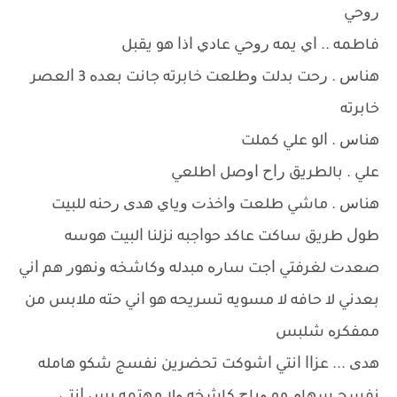
ﺭﻭﺣﻲ
ﻓﺎﻃﻤﻪ .. ﺍﻱ ﻳﻤﻪ ﺭﻭﺣﻲ ﻋﺎﺩﻱ ﺍﺫﺍ ﻫﻮ ﻳﻘﺒﻞ
ﻫﻨﺎﺱ . ﺭﺣﺖ ﺑﺪﻟﺖ ﻭﻃﻠﻌﺖ ﺧﺎﺑﺮﺗﻪ ﺟﺎﻧﺖ ﺑﻌﺪﻩ 3 ﺍﻟﻌﺼﺮ
ﺧﺎﺑﺮﺗﻪ
ﻫﻨﺎﺱ . ﺍﻟﻮ ﻋﻠﻲ ﻛﻤﻠﺖ
ﻋﻠﻲ . ﺑﺎﻟﻄﺮﻳﻖ ﺭﺍﺡ ﺍﻭﺻﻞ ﺍﻃﻠﻌﻲ
ﻫﻨﺎﺱ . ﻣﺎﺷﻲ ﻃﻠﻌﺖ ﻭﺍﺧﺬﺕ ﻭﻳﺎﻱ ﻫﺪﻯ ﺭﺣﻨﻪ ﻟﻠﺒﻴﺖ
ﻃﻮﻝ ﻃﺮﻳﻖ ﺳﺎﻛﺖ ﻋﺎﻛﺪ ﺣﻮﺍﺟﺒﻪ ﻧﺰﻟﻨﺎ ﺍﻟﺒﻴﺖ ﻫﻮﺳﻪ
ﺻﻌﺪﺕ ﻟﻐﺮﻓﺘﻲ ﺍﺟﺖ ﺳﺎﺭﻩ ﻣﺒﺪﻟﻪ ﻭﻛﺎﺷﺨﻪ ﻭﻧﻬﻮﺭ ﻫﻢ ﺍﻧﻲ
ﺑﻌﺪﻧﻲ ﻻ ﺣﺎﻓﻪ ﻻ ﻣﺴﻮﻳﻪ ﺗﺴﺮﻳﺤﻪ ﻫﻮ ﺍﻧﻲ ﺣﺘﻪ ﻣﻼﺑﺲ ﻣﻦ
ﻣﻤﻔﻜﺮﻩ ﺷﻠﺒﺲ
ﻫﺪﻯ ... ﻋﺰﺍﺍ ﺍﻧﺘﻲ ﺍﺷﻮﻛﺖ ﺗﺤﻀﺮﻳﻦ ﻧﻔﺴﺞ ﺷﻜﻮ ﻫﺎﻣﻠﻪ