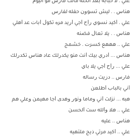
ﻋﻠﻲ . ﻻ ﺣﺒﺎﺑﻪ ﺑﻌﺪ ﺍﻟﺤﻨﻪ ﻣﺎﻟﺖ ﻓﺎﺭﺱ ﻣﻮ ﺍﻟﻴﻮﻡ
ﻫﻨﺎﺱ . . ﻟﻴﺶ ﺗﺴﻮﻭﻥ ﺣﻔﻠﻪ ﻟﻔﺎﺭﺱ
ﻋﻠﻲ . ﺍﻛﻴﺪ ﻧﺴﻮﻱ ﺭﺍﺡ ﺍﺟﻲ ﺍﺭﻳﺪ ﻣﺮﻩ ﺗﻜﻮﻝ ﺍﺑﺎﺕ ﻋﺪ ﺍﻫﻠﻲ
ﻫﻨﺎﺱ . . ﻳﻼ ﺗﻌﺎﻝ ﻓﻀﻨﻪ
ﻋﻠﻲ .. ﻫﻬﻬﻊ ﻛﺴﺮﺕ . ﺧﺸﻤﺞ
ﻫﻨﺎﺱ ... ﺍﺩﺭﻱ ﺑﻴﻚ ﺍﻧﺖ ﻣﻨﻮ ﻳﻜﺪﺭﻟﻚ ﻋﺎﺩ ﻫﻨﺎﺱ ﺗﻜﺪﺭﻟﻚ
ﻋﻠﻲ ... ﺭﺍﺡ ﺍﺟﻲ ﻳﻼ ﺑﺎﻱ
ﻓﺎﺭﺱ .. ﺩﺯﻳﺖ ﺭﺳﺎﻟﻪ
ﺍﻧﻲ ﺑﺎﻟﺒﺎﺏ ﺍﻃﻠﻌﻦ
ﻫﺒﻪ ... ﻧﺰﻟﺖ ﺍﻧﻲ ﻭﻣﺎﻣﺎ ﻭﻧﻮﺭ ﻭﻫﺪﻯ ﺍﺟﺎ ﻣﻬﻴﻤﻦ ﻭﻋﻠﻲ ﻫﻢ
ﻋﻠﻲ .. ﻫﻼ ﻭﺍﻟﻠﻪ ﺳﺖ ﺍﻟﺤﺴﻦ
ﻫﻨﺎﺱ .. ﻋﻠﻴﻪ
ﻋﻠﻲ .. ﺍﻛﻴﺪ ﻣﺮﺗﻲ ﺫﻳﺞ ﻣﻠﺘﻬﻴﻪ