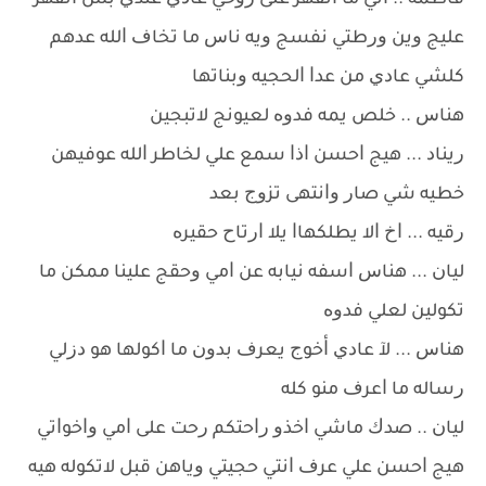
ﻓﺎﻃﻤﻪ .. ﺍﻧﻲ ﻣﺎ ﺍﻧﻘﻬﺮ ﻋﻠﻰ ﺭﻭﺣﻲ ﻋﺎﺩﻱ ﻋﻨﺪﻱ ﺑﺲ ﺍﻧﻘﻬﺮ
ﻋﻠﻴﺞ ﻭﻳﻦ ﻭﺭﻃﺘﻲ ﻧﻔﺴﺞ ﻭﻳﻪ ﻧﺎﺱ ﻣﺎ ﺗﺨﺎﻑ ﺍﻟﻠﻪ ﻋﺪﻫﻢ
ﻛﻠﺸﻲ ﻋﺎﺩﻱ ﻣﻦ ﻋﺪﺍ ﺍﻟﺤﺠﻴﻪ ﻭﺑﻨﺎﺗﻬﺎ
ﻫﻨﺎﺱ .. ﺧﻠﺺ ﻳﻤﻪ ﻓﺪﻭﻩ ﻟﻌﻴﻮﻧﺞ ﻻﺗﺒﺠﻴﻦ
ﺭﻳﻨﺎﺩ ... ﻫﻴﺞ ﺍﺣﺴﻦ ﺍﺫﺍ ﺳﻤﻊ ﻋﻠﻲ ﻟﺨﺎﻃﺮ ﺍﻟﻠﻪ ﻋﻮﻓﻴﻬﻦ
ﺧﻄﻴﻪ ﺷﻲ ﺻﺎﺭ ﻭﺍﻧﺘﻬﻰ ﺗﺰﻭﺝ ﺑﻌﺪ
ﺭﻗﻴﻪ ... ﺍﺥ ﺍﻻ ﻳﻄﻠﻜﻬﺎﺍ ﻳﻼ ﺍﺭﺗﺎﺡ ﺣﻘﻴﺮﻩ
ﻟﻴﺎﻥ ... ﻫﻨﺎﺱ ﺍﺳﻔﻪ ﻧﻴﺎﺑﻪ ﻋﻦ ﺍﻣﻲ ﻭﺣﻘﺞ ﻋﻠﻴﻨﺎ ﻣﻤﻜﻦ ﻣﺎ
ﺗﻜﻮﻟﻴﻦ ﻟﻌﻠﻲ ﻓﺪﻭﻩ
ﻫﻨﺎﺱ ... ﻵ ﻋﺎﺩﻱ ﺃﺧﻮﺝ ﻳﻌﺮﻑ ﺑﺪﻭﻥ ﻣﺎ ﺍﻛﻮﻟﻬﺎ ﻫﻮ ﺩﺯﻟﻲ
ﺭﺳﺎﻟﻪ ﻣﺎ ﺍﻋﺮﻑ ﻣﻨﻮ ﻛﻠﻪ
ﻟﻴﺎﻥ .. ﺻﺪﻙ ﻣﺎﺷﻲ ﺍﺧﺬﻭ ﺭﺍﺣﺘﻜﻢ ﺭﺣﺖ ﻋﻠﻰ ﺍﻣﻲ ﻭﺍﺧﻮﺍﺗﻲ
ﻫﻴﺞ ﺍﺣﺴﻦ ﻋﻠﻲ ﻋﺮﻑ ﺍﻧﺘﻲ ﺣﺠﻴﺘﻲ ﻭﻳﺎﻫﻦ ﻗﺒﻞ ﻻﺗﻜﻮﻟﻪ ﻫﻴﻪ