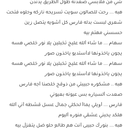
ﺷﻲ ﻣﻦ ﻣﻼﺑﺴﻲ ﺻﻌﺪﻧﻪ ﻃﻮﻝ ﺍﻟﻄﺮﻳﻖ ﻳﺪﻧﺪﻥ
ﻫﺒﻪ ... ﺭﺣﺖ ﻟﻠﺼﺎﻟﻮﻥ ﺳﻮﻳﺖ ﺗﺴﺮﻳﺤﻪ ﻧﺎﺯﻛﻪ ﻭﺣﻠﻮﻩ ﻓﺘﺤﺖ
ﺷﻌﺮﻱ ﻟﺒﺴﺖ ﺑﺪﻟﻪ ﻓﺎﺭﺱ ﻛﻞ ﺍﺷﻮﻳﻪ ﻳﺘﺼﻞ ﺯﻳﻦ
ﺣﺴﺴﻨﻲ ﻣﻬﺘﻢ ﺑﻴﻪ
ﺳﻬﺎﻡ ... ﻣﺎ ﺷﺎﺀ ﺍﻟﻠﻪ ﻋﻠﻴﺞ ﺗﺨﺒﻠﻴﻦ ﻳﻼ ﻧﻮﺭ ﺧﻠﺼﻲ ﻫﺴﻪ
ﻳﺠﻮﻥ ﻳﺎﺧﺬﻭﻧﻬﺎ ﻻﺍﺳﺘﺪﻳﻮ ﻳﺎﺧﺬﻭﻥ ﺻﻮﺭ
ﺳﻬﺎﻡ ... ﻣﺎ ﺷﺎﺀ ﺍﻟﻠﻪ ﻋﻠﻴﺞ ﺗﺨﺒﻠﻴﻦ ﻳﻼ ﻧﻮﺭ ﺧﻠﺼﻲ ﻫﺴﻪ
ﻳﺠﻮﻥ ﻳﺎﺧﺬﻭﻧﻬﺎ ﻻﺍﺳﺘﺪﻳﻮ ﻳﺎﺧﺬﻭﻥ ﺻﻮﺭ
ﻫﺒﻪ .. ﻣﺸﻜﻮﺭﻩ ﺣﺒﻴﺒﺘﻲ ﻣﻦ ﺫﻭﻗﺞ ﺧﻠﺼﻨﺎ ﺍﺟﻪ ﻓﺎﺭﺱ
ﺻﻌﺪﺕ ﺍﻟﺴﻴﺎﺭﻩ ﺑﺲ ﻋﻴﻮﻧﻪ ﺑﻌﻴﻮﻧﻲ
ﻓﺎﺭﺱ ... ﺍﻭﻳﻠﻲ ﻳﻤﺎﺍ ﻟﺤﻜﻠﻲ ﺟﻤﺎﻝ ﻋﺴﻞ ﻗﺸﻄﻪ ﺍﻧﻲ ﺍﻟﻠﻪ
ﻫﻠﻜﺪ ﻳﺤﺒﻨﻲ ﻋﺸﻘﻲ ﻣﻨﻮﺭﻩ ﺍﻟﻴﻮﻡ
ﻫﺒﻪ ... ﺑﻨﻮﺭﻙ ﺣﺒﻴﺒﻲ ﺍﻧﺖ ﻫﻢ ﻃﺎﻟﻊ ﺣﻠﻮ ﺿﻞ ﻳﺘﻐﺰﻝ ﺑﻴﻪ