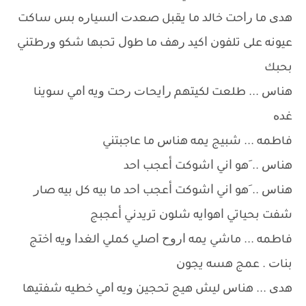
ﻫﺪﻯ ﻣﺎ ﺭﺍﺣﺖ ﺧﺎﻟﺪ ﻣﺎ ﻳﻘﺒﻞ ﺻﻌﺪﺕ ﺍﻟﺴﻴﺎﺭﻩ ﺑﺲ ﺳﺎﻛﺖ
ﻋﻴﻮﻧﻪ ﻋﻠﻰ ﺗﻠﻔﻮﻥ ﺍﻛﻴﺪ ﺭﻫﻒ ﻣﺎ ﻃﻮﻝ ﺗﺤﺒﻬﺎ ﺷﻜﻮ ﻭﺭﻃﺘﻨﻲ
ﺑﺤﺒﻚ
ﻫﻨﺎﺱ ... ﻃﻠﻌﺖ ﻟﻜﻴﺘﻬﻢ ﺭﺍﻳﺤﺎﺕ ﺭﺣﺖ ﻭﻳﻪ ﺍﻣﻲ ﺳﻮﻳﻨﺎ
ﻏﺪﻩ
ﻓﺎﻃﻤﻪ ... ﺷﺒﻴﺞ ﻳﻤﻪ ﻫﻨﺎﺱ ﻣﺎ ﻋﺎﺟﺒﺘﻨﻲ
ﻫﻨﺎﺱ .. َﻫﻮ ﺍﻧﻲ ﺍﺷﻮﻛﺖ ﺃﻋﺠﺐ ﺍﺣﺪ
ﻫﻨﺎﺱ .. َﻫﻮ ﺍﻧﻲ ﺍﺷﻮﻛﺖ ﺃﻋﺠﺐ ﺍﺣﺪ ﻣﺎ ﺑﻴﻪ ﻛﻞ ﺑﻴﻪ ﺻﺎﺭ
ﺷﻔﺖ ﺑﺤﻴﺎﺗﻲ ﺍﻫﻮﺍﻳﻪ ﺷﻠﻮﻥ ﺗﺮﻳﺪﻧﻲ ﺃﻋﺠﺒﺞ
ﻓﺎﻃﻤﻪ ... ﻣﺎﺷﻲ ﻳﻤﻪ ﺍﺭﻭﺡ ﺍﺻﻠﻲ ﻛﻤﻠﻲ ﺍﻟﻐﺪﺍ ﻭﻳﻪ ﺍﺧﺘﺞ
ﺑﻨﺎﺕ . ﻋﻤﺞ ﻫﺴﻪ ﻳﺠﻮﻥ
ﻫﺪﻯ ... ﻫﻨﺎﺱ ﻟﻴﺶ ﻫﻴﺞ ﺗﺤﺠﻴﻦ ﻭﻳﻪ ﺍﻣﻲ ﺧﻄﻴﻪ ﺷﻔﺘﻴﻬﺎ