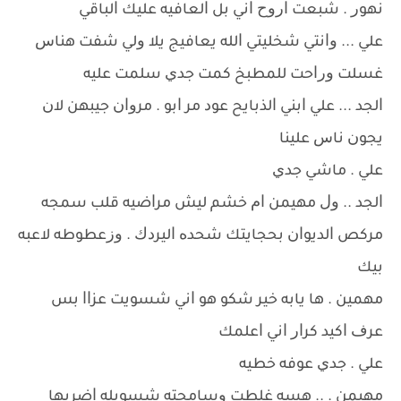
ﻧﻬﻮﺭ . ﺷﺒﻌﺖ ﺍﺭﻭﺡ ﺍﻧﻲ ﺑﻞ ﺍﻟﻌﺎﻓﻴﻪ ﻋﻠﻴﻚ ﺍﻟﺒﺎﻗﻲ
ﻋﻠﻲ ... ﻭﺍﻧﺘﻲ ﺷﺨﻠﻴﺘﻲ ﺍﻟﻠﻪ ﻳﻌﺎﻓﻴﺞ ﻳﻼ ﻭﻟﻲ ﺷﻔﺖ ﻫﻨﺎﺱ
ﻏﺴﻠﺖ ﻭﺭﺍﺣﺖ ﻟﻠﻤﻄﺒﺦ ﻛﻤﺖ ﺟﺪﻱ ﺳﻠﻤﺖ ﻋﻠﻴﻪ
ﺍﻟﺠﺪ ... ﻋﻠﻲ ﺍﺑﻨﻲ ﺍﻟﺬﺑﺎﻳﺢ ﻋﻮﺩ ﻣﺮ ﺍﺑﻮ . ﻣﺮﻭﺍﻥ ﺟﻴﺒﻬﻦ ﻻﻥ
ﻳﺠﻮﻥ ﻧﺎﺱ ﻋﻠﻴﻨﺎ
ﻋﻠﻲ . ﻣﺎﺷﻲ ﺟﺪﻱ
ﺍﻟﺠﺪ .. ﻭﻝ ﻣﻬﻴﻤﻦ ﺍﻡ ﺧﺸﻢ ﻟﻴﺶ ﻣﺮﺍﺿﻴﻪ ﻗﻠﺐ ﺳﻤﺠﻪ
ﻣﺮﻛﺺ ﺍﻟﺪﻳﻮﺍﻥ ﺑﺤﺠﺎﻳﺘﻚ ﺷﺤﺪﻩ ﺍﻟﻴﺮﺩﻙ . ﻭﺯﻋﻄﻮﻃﻪ ﻻﻋﺒﻪ
ﺑﻴﻚ
ﻣﻬﻤﻴﻦ . ﻫﺎ ﻳﺎﺑﻪ ﺧﻴﺮ ﺷﻜﻮ ﻫﻮ ﺍﻧﻲ ﺷﺴﻮﻳﺖ ﻋﺰﺍﺍ ﺑﺲ
ﻋﺮﻑ ﺍﻛﻴﺪ ﻛﺮﺍﺭ ﺍﻧﻲ ﺍﻋﻠﻤﻚ
ﻋﻠﻲ . ﺟﺪﻱ ﻋﻮﻓﻪ ﺧﻄﻴﻪ
ﻣﻬﻴﻤﻦ . .. ﻫﺴﻪ ﻏﻠﻄﺖ ﻭﺳﺎﻣﺤﺘﻪ ﺷﺴﻮﻳﻠﻪ ﺍﺿﺮﺑﻬﺎ