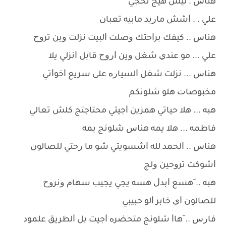
ﻫﻨﺎﺱ . ﻟﻴﺶ ﻫﻴﺞ ﺗﺤﺠﻲ
ﻋﻠﻲ . . ﺍﺷﺶ ﻣﺎﺭﻳﺪ ﻣﺎﺑﻴﻪ ﺗﻌﺒﺎﻥ
ﻫﻨﺎﺱ .. ﻛﻴﻔﻚ ﺑﺮﺍﺣﺘﻚ ﻭﺻﻠﺖ ﺍﻟﺒﻴﺖ ﻧﺰﻟﺖ ﻭﻳﻦ ﺗﺮﻭﺡ
ﻋﻠﻲ ... ﻣﻮ ﻋﻨﺪﻱ ﺷﻐﻞ ﻭﻳﻦ ﺍﺭﻭﺡ ﻗﺎﺑﻞ ﺍﻧﺰﻟﻲ ﻳﻼ
ﻫﻨﺎﺱ ... ﻧﺰﻟﺖ ﺷﻐﻞ ﺍﻟﺴﻴﺎﺭﻩ ﻋﻠﻰ ﺳﺮﻳﻊ ﺍﺧﻮﺍﺗﻲ
ﻣﺨﺒﻮﺻﺎﺕ ﻫﻠﻮ ﺷﻠﻮﻧﻜﻢ
ﻫﺒﻪ ... ﻫﻼ ﺣﻴﺎﺗﻲ ﻫﻤﺰﻳﻦ ﺍﺟﻴﺘﻲ ﻣﺤﺘﺎﺟﺘﺞ ﻛﻠﺶ ﺗﻌﺎﻟﻲ
ﻓﺎﻃﻤﻪ ... ﻫﻼ ﻳﻤﻪ ﻫﻨﺎﺱ ﺷﻠﻮﻧﺞ ﻳﻤﻪ
ﻫﻨﺎﺱ .. ﺍﻟﺤﻤﺪ ﻟﻠﻪ ﺍﺷﺴﻮﻳﺘﻲ ﺷﻮ ﻣﺎ ﺭﺣﺘﻲ ﻟﻠﺼﺎﻟﻮﻥ
ﺍﺷﻮﻛﺖ ﺗﺮﻭﺣﻴﻦ ﻭﻟﺞ
ﻫﺒﻪ .. َﻫﺴﻊ ﺍﺑﺪﻝ ﻫﺴﻪ ﻳﺠﻲ ﻳﺠﻴﺐ ﺳﻬﺎﻡ ﻭﻧﺮﻭﺡ
ﻟﻠﺼﺎﻟﻮﻥ ﺍﻱ ﺧﺎﺑﺮ ﺍﻟﻮ ﺣﺒﻴﺒﻲ
ﻓﺎﺭﺱ .. َﻫﺎﺍ ﺷﻠﻮﻧﺞ ﻣﺘﺤﻀﺮﻩ ﺍﺟﻴﺖ ﺑﻞ ﺍﻟﻄﺮﻳﻖ ﻋﻠﻤﻮﺩ