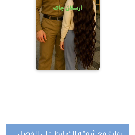
رواية معشوقه الضابط علي الفصل