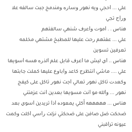
ﻋﻠﻲ ... ﺍﺣﺠﻲ ﻭﻳﻪ ﻧﻬﻮﺭ ﻭﺳﺎﺭﻩ ﻭﻣﻨﺪﻣﺞ ﺟﺒﺖ ﺳﺎﻟﻔﻪ ﻋﻼ
ﻭﺭﺍﺡ ﺗﺠﻲ
ﻫﻨﺎﺱ . . ﺍﻣﻮﺕ ﻭﺍﻋﺮﻑ ﺷﻨﻬﻲ ﺳﺎﻟﻔﺘﻬﻢ
ﻋﻠﻲ ... ﻋﻔﺘﻬﻢ ﺭﺣﺖ ﻋﻠﻴﻬﺎ ﻟﻠﻤﻄﺒﺦ ﻣﺸﺘﻬﻲ ﻣﺨﻠﻤﻪ
ﺗﻌﺮﻓﻴﻦ ﺗﺴﻮﻳﻦ
ﻫﻨﺎﺱ .. ﺍﻱ ﻟﻴﺶ ﻣﺎ ﺍﻋﺮﻑ ﻗﺎﺑﻞ ﻋﻠﻢ ﺍﻟﺬﺭﻩ ﻫﺴﻪ ﺍﺳﻮﻳﻬﺎ
ﻋﻠﻲ .... ﻣﺎﺷﻲ ﺍﻧﺘﻈﺮﺝ ﻛﺎﻋﺪ ﻭﺍﺑﺎﻭﻉ ﻋﻠﻴﻬﺎ ﻛﻤﻠﺖ ﺟﺎﺑﺘﻬﺎ
ﻭﻛﻌﺪﺕ ﺗﺎﻛﻞ ﻧﻬﻮﺭ ﺗﻌﺎﻟﻲ ﺍﺟﺖ ﻧﻬﻮﺭ ﺗﺎﻛﻞ ﻋﻠﻰ ﻛﻴﻔﺞ
ﻧﻬﻮﺭ ... ﻭﺍﻟﻠﻪ ﻣﻮ ﺍﻧﺖ ﻣﺴﻮﻳﻬﺎ ﺑﻌﺪﻳﻦ ﺍﻧﺖ ﻋﺰﻣﺘﻨﻲ
ﻫﻨﺎﺱ ... ﻫﻬﻬﻬﻬﻪ ﺃﻛﻠﻲ ﻳﻤﻌﻮﺩﻩ ﺍﺫﺍ ﺗﺮﻳﺪﻳﻦ ﺍﺳﻮﻱ ﺑﻌﺪ
ﺿﺤﻜﺖ ﺿﻞ ﺻﺎﻓﻦ ﻋﻠﻰ ﺿﺤﻜﺘﻲ ﻧﺰﻟﺖ ﺭﺍﺳﻲ ﺍﻛﻠﺖ ﻭﻛﻤﺖ
ﻋﻴﻮﻧﻪ ﺗﺮﺍﻗﺒﻨﻲ