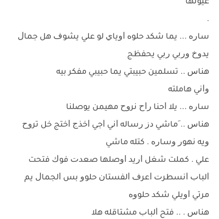
ﻋﻴﻮﻧﻬﺎ
.
ﺳﺎﺭﻩ ... ﻳﻤﺎ ﺷﻜﺪ ﺣﻠﻮﻩ ﺍﻭﻳﺎﻱ ﻟﻮ ﻋﻠﻲ ﻳﺸﻮﻑ ﻫﻞ ﺟﻤﺎﻝ
ﻳﺪﻭﺥ ﻭﺭﺑﻲ ﺭﺑﻲ ﻳﺤﻔﻈﺞ
ﻫﻨﺎﺱ .. ﺗﺴﻠﻤﻴﻦ ﺣﺒﻴﺒﺘﻲ ﻳﻤﺎ ﺣﺒﻴﺒﻲ ﻣﻔﻜﺮ ﺑﻴﻪ
ﻭﺍﻧﻲ ﻫﺎﻣﻠﺘﻪ
ﺳﺎﺭﻩ ... ﻳﻼ ﺍﺣﻨﺎ ﺭﺍﺡ ﻧﺮﻭﺡ ﻣﻬﻴﻤﻦ ﻳﻮﺻﻠﻨﺎ
ﻫﻨﺎﺱ .. َﻣﺎﺷﻲ ﺩﺯ ﺭﺳﺎﻟﻪ ﺍﻧﻲ ﺍﺟﻲ ﺍﺧﺬﺝ ﺍﺧﺘﺞ ﺧﻞ ﺗﺮﻭﺡ
ﻭﻳﻪ ﻧﻬﻮﺭ ﻭﺳﺎﺭﻩ . ﻛﺘﻠﻪ ﻣﺎﺷﻲ
ﻋﻠﻲ . ﻛﻤﻠﺖ ﺷﻐﻞ ﺍﺭﻳﺪ ﺍﻭﺻﻠﻬﺎ ﺻﻌﺪﺕ ﻓﻮﻙ ﻓﺘﺤﺖ
ﺍﻟﺒﺎﺏ ﺍﻧﺴﻄﺮﺕ ﺍﻋﺮﻑ ﺍﻟﻔﺴﺘﺎﻥ ﺣﻠﻮﻭ ﺑﺲ ﺍﻟﺠﻤﺎﻝ ﻳﻢ
ﻣﺮﺗﻲ ﺍﻭﻳﻠﻲ ﺷﻜﺪ ﺣﻠﻮﻭﻩ
ﻫﻨﺎﺱ . .. ﻓﺘﺢ ﺍﻟﺒﺎﺏ ﻣﺸﺘﺎﻗﻠﻪ ﻫﻼ