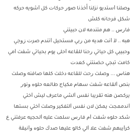
ﻭﺻﻠﻨﺎ ﺍﺳﺘﺪﻳﻮ ﻧﺰﻟﻨﺎ ﺃﺧﺬﻧﺎ ﺻﻮﺭ ﺣﺮﻛﺎﺕ ﻛﻞ ﺍﺷﻮﻳﻪ ﺣﺮﻛﻪ
ﺷﻜﻞ ﻓﺮﺣﺎﻧﻪ ﻛﻠﺶ
ﻓﺎﺭﺱ .. ﻫﻢ ﻣﺘﻨﺪﻣﻪ ﻻﻥ ﺣﺒﻴﺘﻨﻲ
ﻫﺒﻪ .. ﻵ ﺍﻧﺖ ﻫﺪﻳﻪ ﻣﻦ ﺭﺑﻲ ﻣﺴﺘﺤﻴﻞ ﺍﺗﻨﺪﻡ ﺻﺮﺕ ﺯﻭﺟﻲ
ﻭﺣﺒﻴﺒﻲ ﻛﻞ ﺣﻴﺎﺗﻲ ﺭﺣﻨﺎ ﻟﻠﻘﺎﻋﻪ ﺍﺣﻠﻰ ﻳﻮﻡ ﺑﺤﻴﺎﺗﻲ ﺷﻔﺖ ﺍﻣﻲ
ﻛﺎﻣﺖ ﺗﺒﺠﻲ ﺣﻀﻨﺘﻨﻲ ﻛﻌﺪﺕ
ﻫﻨﺎﺱ ... ﻭﺻﻠﺖ ﺭﺣﺖ ﻟﻠﻘﺎﻋﻪ ﺩﺧﻠﺖ ﻛﻠﻬﺎ ﺻﺎﻓﻨﻪ ﻭﺻﻠﺖ
ﺑﻨﺺ ﺍﻟﻘﺎﻋﻪ ﺷﻔﺖ ﺳﻬﺎﻡ ﻣﻜﻴﺎﺝ ﻃﺎﻟﻌﻪ ﺣﻠﻮﻩ ﻭﻧﻮﺭ
ﻳﺮﻛﺼﻦ ﻫﻨﻪ ﺗﻘﺮﻳﺒﺎ ﻧﻔﺲ ﺍﻟﺸﻲ ﻣﺎﻋﺮﻑ ﻟﻴﺶ ﺍﺧﺘﻲ
ﺍﻧﺪﻣﻤﺠﺖ ﻳﻤﻜﻦ ﻻﻥ ﻧﻔﺲ ﺍﻟﺘﻔﻜﻴﺮ ﻭﺻﻠﺖ ﺍﺧﺘﻲ ﺑﺴﺘﻬﺎ
ﺷﻜﺪ ﺣﻠﻮﻩ ﺷﻔﺖ ﺍﻡ ﻓﺎﺭﺱ ﺳﻠﻤﺖ ﻋﻠﻴﻪ ﺍﻟﺤﺠﻴﻪ ﻋﺮﻓﺘﻨﻲ ﻉ
ﻛﺮﺍﻳﺒﻬﻢ ﺷﻔﺖ ﻋﻼ ﺍﻟﻲ ﻛﺎﻟﻮ ﻋﻠﻴﻬﺎ ﺻﺪﻙ ﺣﻠﻮﻩ ﻭﺍﻧﻴﻘﺔ