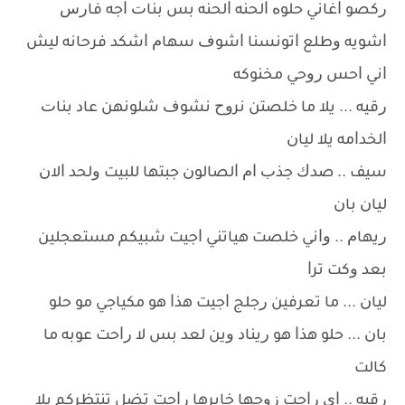
ﺭﻛﺼﻮ ﺍﻏﺎﻧﻲ ﺣﻠﻮﻩ ﺍﻟﺤﻨﻪ ﺍﻟﺤﻨﻪ ﺑﺲ ﺑﻨﺎﺕ ﺍﺟﻪ ﻓﺎﺭﺱ
ﺍﺷﻮﻳﻪ ﻭﻃﻠﻊ ﺍﺗﻮﻧﺴﻨﺎ ﺍﺷﻮﻑ ﺳﻬﺎﻡ ﺍﺷﻜﺪ ﻓﺮﺣﺎﻧﻪ ﻟﻴﺶ
ﺍﻧﻲ ﺍﺣﺲ ﺭﻭﺣﻲ ﻣﺨﻨﻮﻛﻪ
ﺭﻗﻴﻪ ... ﻳﻼ ﻣﺎ ﺧﻠﺼﺘﻦ ﻧﺮﻭﺡ ﻧﺸﻮﻑ ﺷﻠﻮﻧﻬﻦ ﻋﺎﺩ ﺑﻨﺎﺕ
ﺍﻟﺨﺪﺍﻣﻪ ﻳﻼ ﻟﻴﺎﻥ
ﺳﻴﻒ .. ﺻﺪﻙ ﺟﺬﺏ ﺍﻡ ﺍﻟﺼﺎﻟﻮﻥ ﺟﺒﺘﻬﺎ ﻟﻠﺒﻴﺖ ﻭﻟﺤﺪ ﺍﻻﻥ
ﻟﻴﺎﻥ ﺑﺎﻥ
ﺭﻳﻬﺎﻡ .. ﻭﺍﻧﻲ ﺧﻠﺼﺖ ﻫﻴﺎﺗﻨﻲ ﺍﺟﻴﺖ ﺷﺒﻴﻜﻢ ﻣﺴﺘﻌﺠﻠﻴﻦ
ﺑﻌﺪ ﻭﻛﺖ ﺗﺮﺍ
ﻟﻴﺎﻥ ... ﻣﺎ ﺗﻌﺮﻓﻴﻦ ﺭﺟﻠﺞ ﺍﺟﻴﺖ ﻫﺬﺍ ﻫﻮ ﻣﻜﻴﺎﺟﻲ ﻣﻮ ﺣﻠﻮ
ﺑﺎﻥ ... ﺣﻠﻮ ﻫﺬﺍ ﻫﻮ ﺭﻳﻨﺎﺩ ﻭﻳﻦ ﻟﻌﺪ ﺑﺲ ﻻ ﺭﺍﺣﺖ ﻋﻮﺑﻪ ﻣﺎ
ﻛﺎﻟﺖ
ﺭﻗﻴﻪ .. ﺍﻱ ﺭﺍﺣﺖ ﺯﻭﺟﻬﺎ ﺧﺎﺑﺮﻫﺎ ﺭﺍﺣﺖ ﺗﻀﻞ ﺗﻨﺘﻈﺮﻛﻢ ﻳﻼ