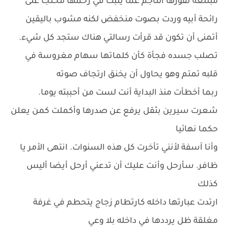
مبتلعة نفورها الناجم عما ينبت في رحمها محتجا على
رائحة أبيه وردت بصوت منخفض لكنه مشوب باليقين
أتمنى أن تكون قد قرأت رسالتي هناك ستجد كل شيء.
تصلب جسده فجأة كأن كلماتها سهام مغروسة في
قلبه تمتم وهو يحاول أن يخنق ارتجاف صوته
ربما أخطأت منذ البداية أنت لست من أحببته يوما.
شعرت سيرين بثقل يرفع عن صدرها وأكملت كمن يعلن
حكما نهائيا
وأنا آسفة لأنني تأخرت كل هذه السنوات. انتهى الأمر يا
ظافر. سأرحل وأنت عليك أن تدعني أرحل أيضا أليس
كذلك
ارتدت عبارتها داخله كارتطام زجاج يتحطم في غرفة
مغلقة ظل يرددها في داخله بلا وعي