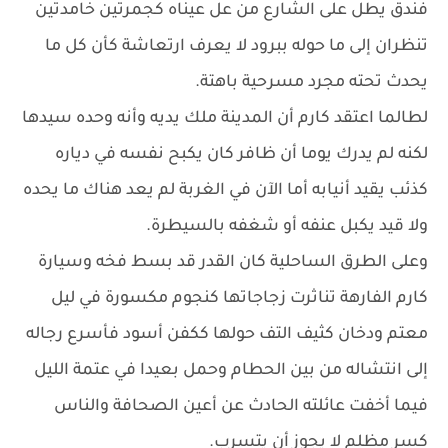
فندق يطل على الشارع من عل عيناه كجمرتين خامدتين
تنظران إلى ما حوله ببرود لا يعرف ارتعاشة كأن كل ما
يحدث تحته مجرد مسرحية باهتة.
لطالما اعتقد كارم أن المدينة ملك يديه وأنه وحده سيدها
لكنه لم يدرك يوما أن ظافر كان يكبح نفسه في دياره
كذئب يقيد أنيابه أما الآن في الغربة لم يعد هناك ما يحده
ولا قيد يكبل عنفه أو شغفه بالسيطرة.
وعلى الطرق الساحلية كان القدر قد بسط فخه وسيارة
كارم الفارهة تناثرت زجاجاتها كنجوم مكسورة في ليل
معتم ودخان كثيف التف حولها ككفن أسود فأسرع رجاله
إلى انتشاله من بين الحطام وحمل بعيدا في عتمة الليل
فيما أخفت عائلته الحادث عن أعين الصحافة والناس
كسر مظلم لا يجوز أن يتسرب.