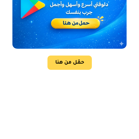
حمّل من هنا