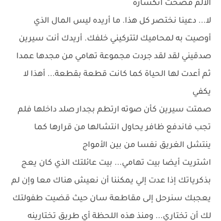
الألم فضحت انكساره
لا... دعينا نختصر كل هذا. ما أريده ليس المال الذي
أوصيت به لمحاميك لتتركيني خلفك. أريدك أنت سيرين
صدقيني لقد لقد جردت مجموعة تهامي من مجدها عمدا
ثم أعدت لها الحياة كما كانت قطعة بقطعة... أهذا لا
يكفي
صمتت سيرين كأن صوته ارتطم بجدار صلد داخلها فلم
تجب فاندفع ظافر يحاول انتشالها من قرارها كما
ينتشل الغريق نفسا من بين الأمواج
اشتريت أيضا بيت تهامي... بيت عائلتك الذي كان يعج
بذكرياتك إذا عدت إلي يمكننا أن نعيش هناك معا وإن لم
يعجبك سنرحل إلى مقاطعة سان حيث قضيت طفولتك
لك أن تختاري... ومنذ هذه اللحظة أي طريق تختارينه