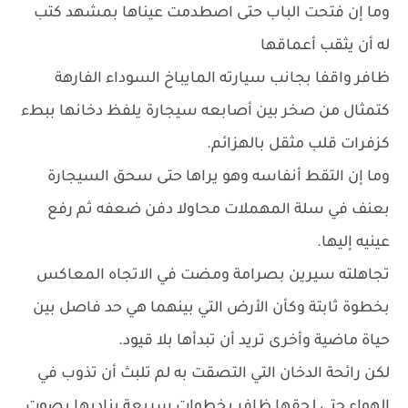
وما إن فتحت الباب حتى اصطدمت عيناها بمشهد كتب
له أن يثقب أعماقها
ظافر واقفا بجانب سيارته المايباخ السوداء الفارهة
كتمثال من صخر بين أصابعه سيجارة يلفظ دخانها ببطء
كزفرات قلب مثقل بالهزائم.
وما إن التقط أنفاسه وهو يراها حتى سحق السيجارة
بعنف في سلة المهملات محاولا دفن ضعفه ثم رفع
عينيه إليها.
تجاهلته سيرين بصرامة ومضت في الاتجاه المعاكس
بخطوة ثابتة وكأن الأرض التي بينهما هي حد فاصل بين
حياة ماضية وأخرى تريد أن تبدأها بلا قيود.
لكن رائحة الدخان التي التصقت به لم تلبث أن تذوب في
الهواء حتى لحقها ظافر بخطوات سريعة يناديها بصوت