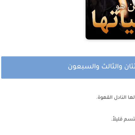
ئتان والثالث والسبعون
 النادل القهوة.
سم قليلاً.