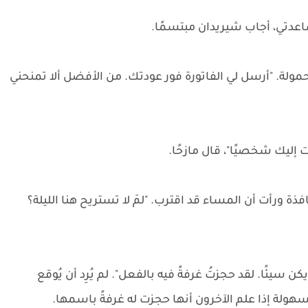
اعدتي، أجاب شيريدان مبتسمًا.
ولة. "أرسل لي الفاتورة فور عودتك. من الأفضل ألا تمنحني
فذة ورأت أن المساء قد اقترب. "لمَ لا تستريح هنا الليلة؟
ن سيئًا. لقد حجزتُ غرفةً فيه بالفعل". لم يُرِد أن يُوقع
سهولة إذا علم الآخرون أنها حجزت له غرفةً باسمها.