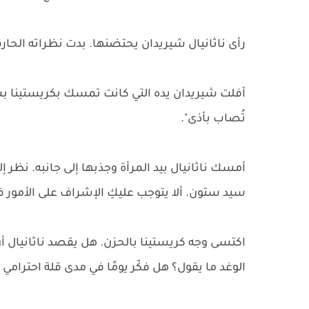
رأى ناثانيال شيريدان يحتضنها. بدت نظراته الحا
أفلت شيريدان يده التي كانت تمسك بكريستينا بسر
تُصاب بأذى".
أمسك ناثانيال بيد المرأة وجذبها إلى جانبه. نظر إلي
سيد ستون. ألا يتوجب عليكِ الإشراف على الأمور ف
اكتسى وجه كريستينا بالحزن. هل يقصد ناثانيال أن 
الوغد ما يقول؟ هل فكّر يومًا في مدى قلة احترام