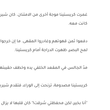
غمرت كريستينا موجة أخرى من الامتنان. كان شيريد
كانت معه.
دفعوا ثمن قهوتهم وغادروا المقهى. ما إن خرجوا 
لمح البصر، ظهرت الدراجة أمام كريستينا.
مدّ الجالس في المقعد الخلفي يده وخطف حقيبتها.
كريستينا مصدومة، ترنحت إلى الوراء، فتقدم شيريدان
"أنا بخير، لكن محفظتي سُرقت!" كان قلبها لا يز