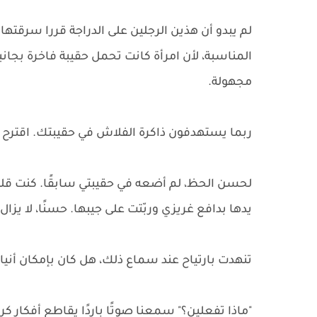
لم يبدو أن هذين الرجلين على الدراجة قررا سرقتها 
المناسبة، لأن امرأة كانت تحمل حقيبة فاخرة بجانب
مجهولة.
ربما يستهدفون ذاكرة الفلاش في حقيبتك. اقترح ش
لحسن الحظ، لم أضعه في حقيبتي سابقًا. كنت قلق
يدها بدافع غريزي وربّتت على جيبها. حسنًا، لا يزال 
تنهدت بارتياح عند سماع ذلك، هل كان بإمكان أني
"ماذا تفعلين؟" سمعنا صوتًا باردًا يقاطع أفكار كر