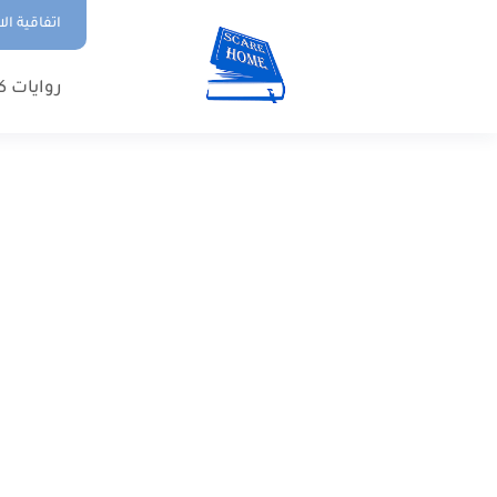
اتفاقية ال
روايات ك