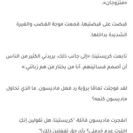
«متزوجان».
قبضت على قبضتيها، قمعت موجة الغضب والغيرة
الشديدة بداخلها.
تابعت كريستينا: «إلى جانب ذلك، يريدني الكثير من الناس
أن أصمم فساتينهم. أنا من يختار من هم زبائني.»
لقد فوجئت تمامًا برؤية رد فعل ماديسون. ما الذي تحاول
ماديسون كتمه؟
انفجرت ماديسون قائلة: "كريستينا، هل تقولين إنكِ
اخترتِ عدم خدمتي؟ بأي حق تفعلين ذلك؟"