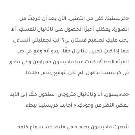
«كريستينا، كفى من التمثيل. الآن بعد أن خرجتُ من
الصورة، يمكنكِ أخيرًا الحصول على ناثانيال لنفسكِ. ألا
يجب عليكِ تصميم فستان لي؟ أنتِ تجعلينني أتساءل
عما إذا كنتِ تحبين ناثانيال حقًا. يبدو أنه وقع في حب
المرأة الخطأ!» كانت عينا ماديسون حمراوين وهي تحدق
في كريستينا بذهول. لم تكن تتوقع رفض طلبها.
«ماديسون، أنا وناثانيال متزوجان. سنكون معًا إلى الأبد
بغض النظر عن وجودكِ،» أجابت كريستينا ببطء.
شعرت ماديسون بطعنة في قلبها عند سماع كلمة