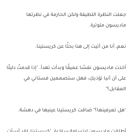
جعلت النظرة اللطيفة ولكن الحازمة في نظرتها
ماديسون متوترة.
نعم، أنا من أتيت إلى هنا بحثًا عن كريستينا.
أخذت ماديسون نفسًا عميقًا وبدأت تهدأ. "إذا قدمتُ دليلًا
على أن أنيا تؤذيكِ، فهل ستصممين فستاني في
المقابل؟"
"هل تعرفينها؟" ضاقت كريستينا عينيها في دهشة.
أطلقت ماديسون ابتسامة ساخرة. "كريستينا، لقد أسأتِ