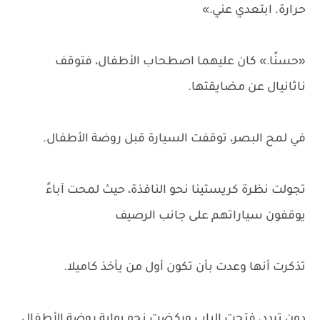
حرارة. ابتعدي عني.»
«حسنًا.» كان عليهما اصطحاب الأطفال، فتوقف
ناثانيال عن مضايقتها.
في لمح البصر، توقفت السيارة قبل روضة الأطفال.
تجولت نظرة كريستينا نحو النافذة، حيث لمحت آباءً
يوقفون سياراتهم على جانب الرصيف
تذكرت أنها وعدت بأن تكون أول من يأخذ كاميلا.
دون تردد، فتحت الباب وركضت نحو بوابة روضة الأطفال.