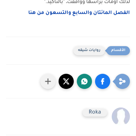
لذلك أومأت برأسها ووافقت، "بالتأكيد."
الفصل المائتان والسابع والتسعون من هنا
روايات شيقه
Roka