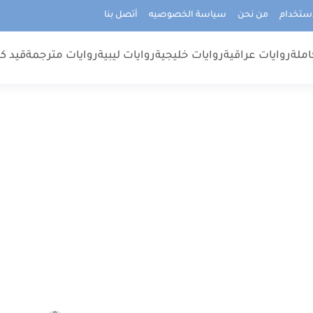
استخدام
من نحن
سياسة الخصوصيه
أتصل بنا
املة
روايات عراقية
روايات خليجية
روايات ليبية
روايات مترجمة
قيد كت