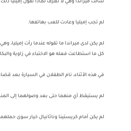
سألت ميراندا وهي لا تعرف لماذا تقول إميليا ذلك ف
لم تجب إميليا وعادت للعب بهاتفها.
لم يكن لدى ميراندا ما تقوله عندما رأت إميليا،
كل ما استطاعت فعله هو الاختباء في زاوية والب
في هذه الأثناء، نام الطفلان في السيارة بعد قضا
لم يستيقظ أي منهما حتى بعد وصولهما إلى المنز
لم يكن أمام كريستينا وناثانيال خيار سوى حملهما 