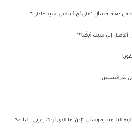
طة في ذهنه، فسأل: "على أي أساس، سيد هادلي؟"
أن أتوصل إلى سبب أيضًا؟"
ور."
تصل بفرانسيس.
ته الشمسية وسأل: "إذن، ما الذي أردت رؤيتي بشأنه؟"