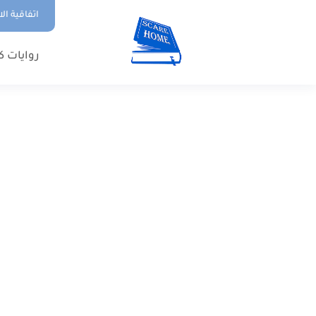
اتفاقية ال
روايات ك