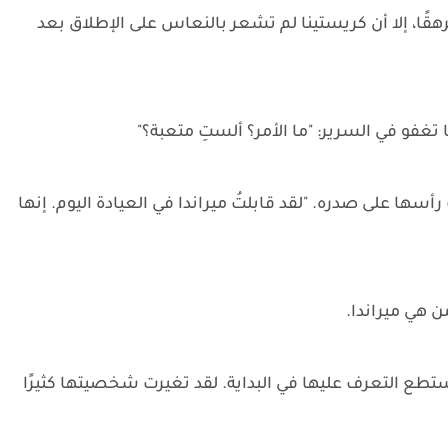
هقًا، إلا أن كريستينا لم تشعر بالنعاس على الإطلاق بعد
تغفو في السرير: "ما الأمر؟ ألستِ متعبة؟"
سها على صدره. "لقد قابلتُ ميراندا في العيادة اليوم. إنها
ن هي ميراندا.
 أستطع التعرف عليها في البداية. لقد تغيرت شخصيتها كثيرًا