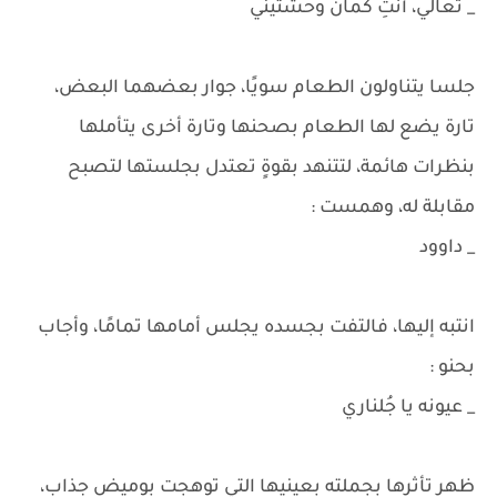
_ تعالي، أنتِ كمان وحشتيني
جلسا يتناولون الطعام سويًا، جوار بعضهما البعض،
تارة يضع لها الطعام بصحنها وتارة أخرى يتأملها
بنظرات هائمة، لتتنهد بقوةٍ تعتدل بجلستها لتصبح
مقابلة له، وهمست :
_ داوود
انتبه إليها، فالتفت بجسده يجلس أمامها تمامًا، وأجاب
بحنو :
_ عيونه يا جُلناري
ظهر تأثرها بجملته بعينيها التي توهجت بوميض جذاب،