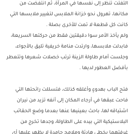
التفتت تنظر إلى نفسها في المرآة، ثم انتفضت من
مكانها، تهرول نحو خزانة الملابس لتغيير ملابسها التي
كانت كل قطعة لا تمت للأخرى بصلة .
ولم يأخذ الأمر سوا دقيقتين فقط من حركتها السريعة،
فابدلت ملابسها، وارتدت منامة خريفية تليق بالأجواء،
وجلست أمام طاولة الزينة ترتب خصلات شعرها وتتعطر
بأفضل العطور لديها .
فتح الباب بهدوءٍ وأغلقه كذلك، فتسللت رائحتها التي
فاحت عبقها في أرجاء المكان إلى أنفه تزيد من نيران
اشتياقه لها، باحث بعينيها عنها بعدما وضع الحقائب
البلاستيكية التي بيده على الطاولة، وجدها تخرج من
غرفتهما بخطى هادئة وملامح جامدة لا يظهر عليها أي