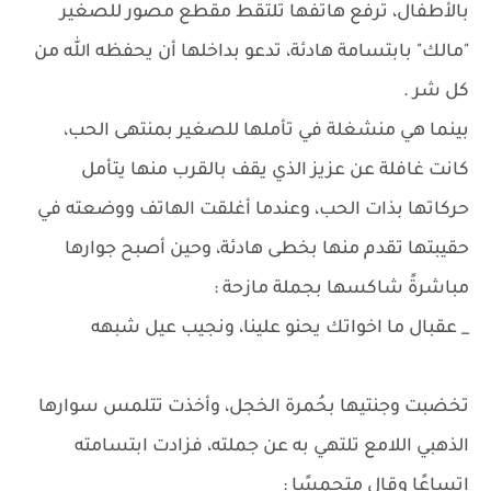
بالأطفال، ترفع هاتفها تلتقط مقطع مصور للصغير
"مالك" بابتسامة هادئة، تدعو بداخلها أن يحفظه الله من
كل شر .
بينما هي منشغلة في تأملها للصغير بمنتهى الحب،
كانت غافلة عن عزيز الذي يقف بالقرب منها يتأمل
حركاتها بذات الحب، وعندما أغلقت الهاتف ووضعته في
حقيبتها تقدم منها بخطى هادئة، وحين أصبح جوارها
مباشرةً شاكسها بجملة مازحة :
_ عقبال ما اخواتك يحنو علينا، ونجيب عيل شبهه
تخضبت وجنتيها بحُمرة الخجل، وأخذت تتلمس سوارها
الذهبي اللامع تلتهي به عن جملته، فزادت ابتسامته
اتساعًا وقال متحمسًا :