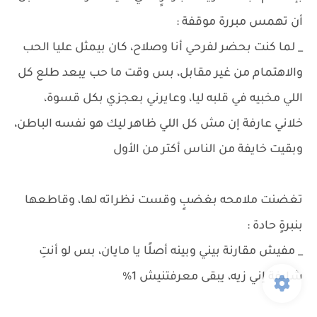
أن تهمس مبررة موقفة :
_ لما كنت بحضر لفرحي أنا وصلاح، كان بيمثل عليا الحب
والاهتمام من غير مقابل، بس وقت ما حب يبعد طلع كل
اللي مخبيه في قلبه ليا، وعايرني بعجزي بكل قسوة،
خلاني عارفة إن مش كل اللي ظاهر ليك هو نفسه الباطن،
وبقيت خايفة من الناس أكتر من الأول
تغضنت ملامحه بغضبٍ وقست نظراته لها، وقاطعها
بنبرةٍ حادة :
_ مفيش مقارنة بيني وبينه أصلًا يا مايان، بس لو أنتِ
شايفة إني زيه، يبقى معرفتنيش 1%