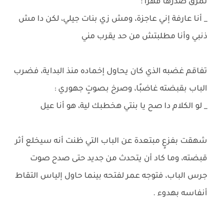
تمزق صدرها قهرًا :
_ أنا عارفة إني عاجزة، ومش زي بنات جيلي، لكن دا مش
ذنبي وأنا مطلبتش من حد يقرب مني
تفاقم غضبه الذي كان يحاول إخماده منذ البداية، فضرب
الباب بقبضته غاضبًا، وصرخ بصوتٍ جهوري :
_ لو الكلام دا صح يا بنتي هخطبك لية، هو أنا عيل
شهقت بفزعٍ مبتعدة عن الباب التي ظنت أنه سيخلع أثر
قبضته، وما كاد أن يتحدث من جديد حتى صدح صوت
جرس الباب، فتوجه عمر لفتحه بينما حاول إلياس التقاط
أنفاسه بهدوء .