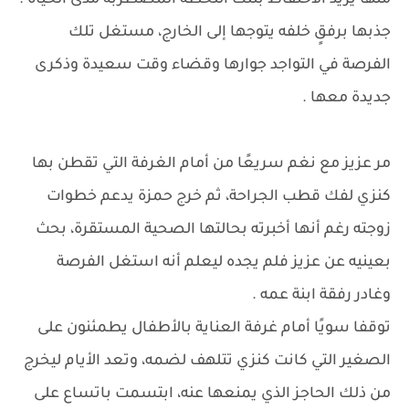
منها يريد الاحتفاظ بتلك اللحظة المضطربة مدى الحياة .
جذبها برفقٍ خلفه يتوجها إلى الخارج، مستغل تلك
الفرصة في التواجد جوارها وقضاء وقت سعيدة وذكرى
جديدة معها .
مر عزيز مع نغم سريعًا من أمام الغرفة التي تقطن بها
كنزي لفك قطب الجراحة، ثم خرج حمزة يدعم خطوات
زوجته رغم أنها أخبرته بحالتها الصحية المستقرة، بحث
بعينيه عن عزيز فلم يجده ليعلم أنه استغل الفرصة
وغادر رفقة ابنة عمه .
توقفا سويًا أمام غرفة العناية بالأطفال يطمئنون على
الصغير التي كانت كنزي تتلهف لضمه، وتعد الأيام ليخرج
من ذلك الحاجز الذي يمنعها عنه، ابتسمت باتساع على