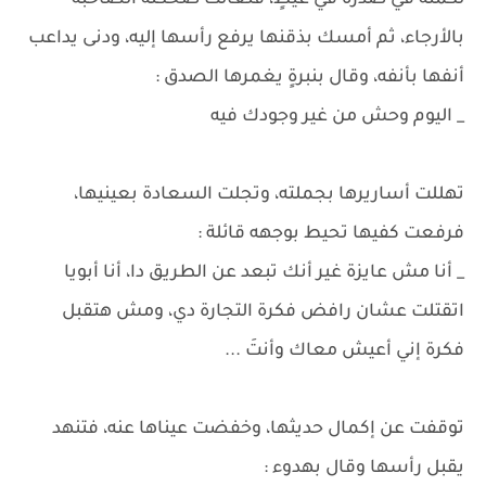
لكمته في صدره في غيظٍ، فتعالت ضحكته الصاخبة
بالأرجاء، ثم أمسك بذقنها يرفع رأسها إليه، ودنى يداعب
أنفها بأنفه، وقال بنبرةٍ يغمرها الصدق :
_ اليوم وحش من غير وجودك فيه
تهللت أساريرها بجملته، وتجلت السعادة بعينيها،
فرفعت كفيها تحيط بوجهه قائلة :
_ أنا مش عايزة غير أنك تبعد عن الطريق دا، أنا أبويا
اتقتلت عشان رافض فكرة التجارة دي، ومش هتقبل
فكرة إني أعيش معاك وأنتَ ...
توقفت عن إكمال حديثها، وخفضت عيناها عنه، فتنهد
يقبل رأسها وقال بهدوء :