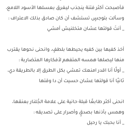
فأصبحت أكثر فتنة ينجذب ليغرق بعسلها الأسود اللامع،
وسألت بتوجسٍ تستشف أن كان صادق بذلك الاعتراف :
_ أنتَ قولتها عشان متخلنيش أمشي
أخذ كفيها بين كفيه يحيطها بلطفٍ، وانحنى نحوها يقترب
منها ليصلها همسه المتفهم لأفكارها المتضاربة :
_ أولًا أنا اقدر امنعك تمشي بكل الطرق إلا بالطريقة دي،
ثانيًا أنا قولتها عشان حسيت أن دا وقتها
انحنى أكثر طابعًا قبلة حانية على علامة الجُلنار بعنقها،
وهمس بأذنها بصدقٍ وأصرار على تصديقه :
_ أنا بحبك يا رحيل