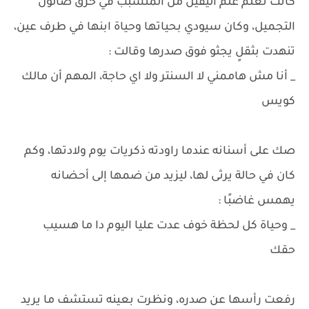
كانت تعلم علم اليقين من المتسبب في حرق صالون
التجميل، وكان سيودي بحياتها وحياة ابنها في طرف عين،
تنهدت بثقلٍ يجثو فوق صدرها وقالت :
_ أنا مش هاممني لا السنتر ولا اي حاجة، المهم أن مالك
كويس
صك على أسنانه عندما راودته ذكريات يوم ولادتها، وكم
كان في حالة يرثى لها، ليزيد من ضمها إلى أحضانه
يهمس غاضبًا :
_ وحياة كل لحظة خوف عدت عليا اليوم دا ما هسيب
حقك
رفعت رأسها عن صدره، ونظرت بعينه تستشف ما يريد