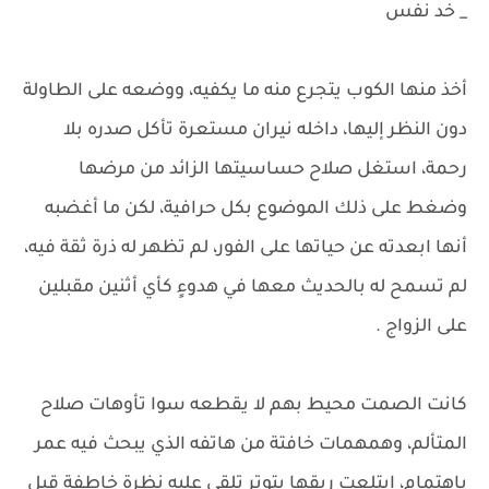
_ خد نفس
أخذ منها الكوب يتجرع منه ما يكفيه، ووضعه على الطاولة
دون النظر إليها، داخله نيران مستعرة تأكل صدره بلا
رحمة، استغل صلاح حساسيتها الزائد من مرضها
وضغط على ذلك الموضوع بكل حرافية، لكن ما أغضبه
أنها ابعدته عن حياتها على الفور، لم تظهر له ذرة ثقة فيه،
لم تسمح له بالحديث معها في هدوءٍ كأي أثنين مقبلين
على الزواج .
كانت الصمت محيط بهم لا يقطعه سوا تأوهات صلاح
المتألم، وهمهمات خافتة من هاتفه الذي يبحث فيه عمر
بإهتمام، ابتلعت ريقها بتوترٍ تلقي عليه نظرة خاطفة قبل