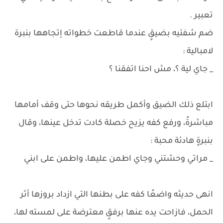
تعبير .
ضم شفتيه بضيقٍ عندما قاطعت خطواته إتجاهها بنبرة
لامبالية :
_ جاي لية ؟، مش احنا اتفقنا ؟
ابتلع ذلك الضيق وأكمل طريقه نحوها حتى وقف أمامها
مباشرةً، ورفع كفه يزيح خصلة كادت تدخل عينها، وقال
بنبرةٍ هادئة محبة :
_ مراتي وحشتني وجاي اطمن عليها، واطمن على ابني
انهى حديثه واضعًا كفه على بطنها التي ازداد بروزها أثر
الحمل، فازاحت يده عنها برفقٍ معترضة على لمسته لها،