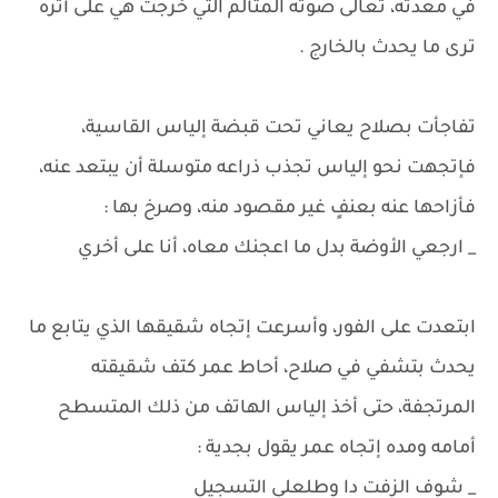
في معدته، تعالى صوته المتألم التي خرجت هي على أثره
ترى ما يحدث بالخارج .
تفاجأت بصلاح يعاني تحت قبضة إلياس القاسية،
فإتجهت نحو إلياس تجذب ذراعه متوسلة أن يبتعد عنه،
فأزاحها عنه بعنفٍ غير مقصود منه، وصرخ بها :
_ ارجعي الأوضة بدل ما اعجنك معاه، أنا على أخري
ابتعدت على الفور، وأسرعت إتجاه شقيقها الذي يتابع ما
يحدث بتشفي في صلاح، أحاط عمر كتف شقيقته
المرتجفة، حتى أخذ إلياس الهاتف من ذلك المتسطح
أمامه ومده إتجاه عمر يقول بجدية :
_ شوف الزفت دا وطلعلي التسجيل