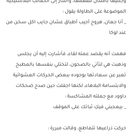
وجنتيها بامتنان لتفهمها، وأشار إلى الحقائب البلاستيكية
الموضوعة على الطاولة يقول :
_ أنا جعان، هروح أجيب أطباق عشان جايب اكل سخن من
عند لوكا
فهمت أنه يقصد عمته لقاء، فأشارت إليه أن يجلس
وذهبت هي لتأتي بالصحون، لتختلي بنفسها بالمطبخ
تعبر عن سعادتها بوجوده ببعض الحركات العشوائية
والابتسامة البلاهاء، لكنها اجفلت حين صدح ضحكات
داوود مع جملته المشاكسة :
_ بيعجبني فيكِ ثباتك على الموقف
حركت ذراعيها تتماطع، وقالت مبررة :