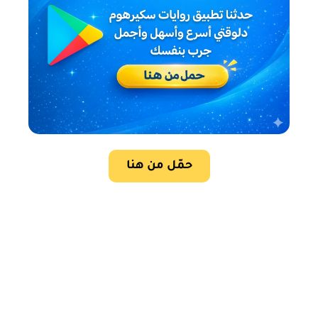
حمّل من هنا