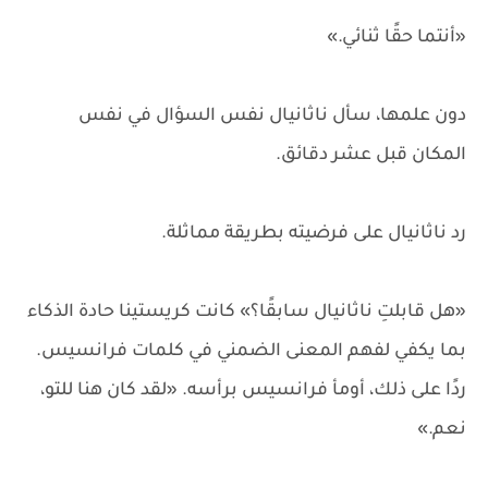
«أنتما حقًا ثنائي.»
دون علمها، سأل ناثانيال نفس السؤال في نفس
المكان قبل عشر دقائق.
رد ناثانيال على فرضيته بطريقة مماثلة.
«هل قابلتِ ناثانيال سابقًا؟» كانت كريستينا حادة الذكاء
بما يكفي لفهم المعنى الضمني في كلمات فرانسيس.
ردًا على ذلك، أومأ فرانسيس برأسه. «لقد كان هنا للتو،
نعم.»