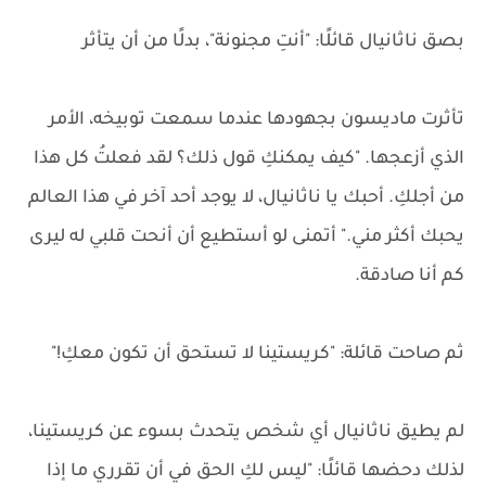
بصق ناثانيال قائلًا: "أنتِ مجنونة"، بدلًا من أن يتأثر
تأثرت ماديسون بجهودها عندما سمعت توبيخه، الأمر
الذي أزعجها. "كيف يمكنكِ قول ذلك؟ لقد فعلتُ كل هذا
من أجلكِ. أحبك يا ناثانيال، لا يوجد أحد آخر في هذا العالم
يحبك أكثر مني." أتمنى لو أستطيع أن أنحت قلبي له ليرى
كم أنا صادقة.
ثم صاحت قائلة: "كريستينا لا تستحق أن تكون معكِ!"
لم يطيق ناثانيال أي شخص يتحدث بسوء عن كريستينا،
لذلك دحضها قائلًا: "ليس لكِ الحق في أن تقرري ما إذا