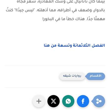
بينما كان ناثانيال على وشك المغادرة، شعر فجأة
بالدوار، وضعف في أطرافه، مما أذهلته. "ليس جيدًا!" كنتُ
مهملًا جدًا. هناك خطأ ما في البخور!
الفصل الثلاثمائة وتسعة من هنا
روايات شيقه