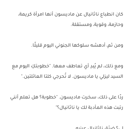
كان انطباع ناثانيال عن ماديسون أنها امرأة كريمة،
وحازمة، وقوية، ومستقلة.
ومن ثم، أدهشه سلوكها الجنوني اليوم قليلًا.
ومع ذلك، لم يُبدِ أي تعاطف معها. "خطوبتكِ اليوم مع
السيد ليزلي يا ماديسون. لا تُحرجي كلتا العائلتين."
ردًا على ذلك، سخرت ماديسون. "خطوبة؟ هل تعلم أنني
رتبت هذه المأدبة لك يا ناثانيال؟"
لي؟ ضيّق ناثانيال عينيه.