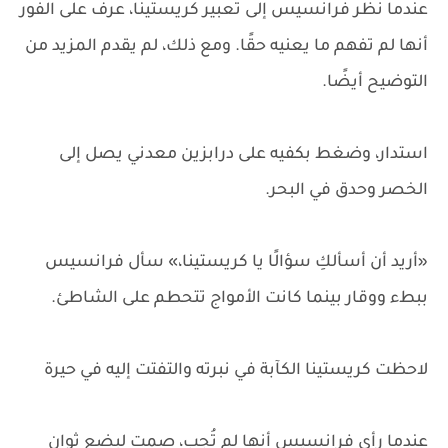
عندما نظر فرانسيس إلى تعبير كريستينا، عرف على الفور
أنها لم تفهم ما يعنيه حقًا. ومع ذلك، لم يقدم المزيد من
التوضيح أيضًا.
استدار، وضغط بكفيه على درابزين معدني يصل إلى
الخصر وحدق في البحر.
«أريد أن أسألكِ سؤالًا يا كريستينا،» سأل فرانسيس
ببطء ووقار بينما كانت الأمواج تتحطم على الشاطئ.
لاحظت كريستينا الكآبة في نبرته والتفتت إليه في حيرة
عندما رأى فرانسيس أنها لم تُجب، صمت لبضع ثوانٍ