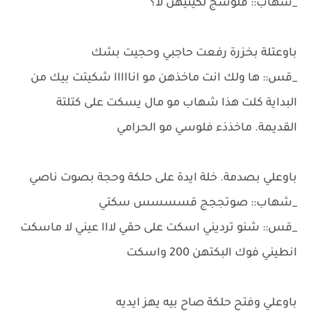
_شهاب:: فلوسج لكيتيهن لا؟
باوعتلة بخزرة رفعت حاجبي وحجيت بشك
_قس:: ها ولك انت ماخذهن مو انااااا شكيتت بيك من
البداية كلت هذا شهاب مو مال يسكت على كتلتة
القديمة. ماخذذء فلوسي مو الحرامي
باوعلي بصدمة. خلة ايدة على حلكة وحجة بصوت ناصي
_شهاب:: صوتججج قسسسس سكتي
_قس:: شنو ترديني اسكت على حقي لااا عيني لا ماسكت
انطيني فوك البكتهن 200 واسكت
باوعلي وفتح حلكة صاح بيه يهز ايديه