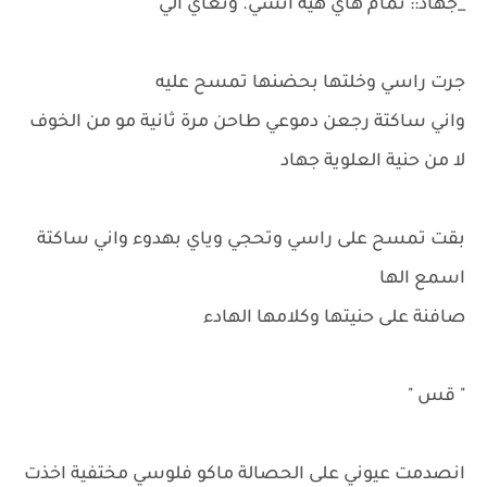
_جهاد:: تمام هاي هية انسي. وتعاي الي
جرت راسي وخلتها بحضنها تمسح عليه
واني ساكتة رجعن دموعي طاحن مرة ثانية مو من الخوف
لا من حنية العلوية جهاد
بقت تمسح على راسي وتحجي وياي بهدوء واني ساكتة
اسمع الها
صافنة على حنيتها وكلامها الهادء
" قس "
انصدمت عيوني على الحصالة ماكو فلوسي مختفية اخذت