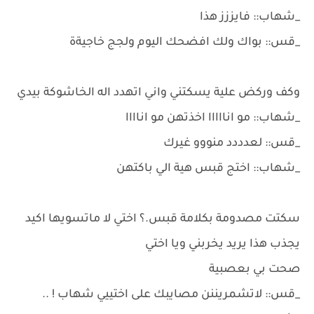
_شهاب:: فايززز هذا
_قس:: بواك ولك افضحك اليوم ولجج خاجيةة
وكف وركض علية يسكتني واني اتهدد اله الخاشوكة بيدي
_شهاب:: مو انااااا اخذتهن مو اناااا
_قس:: لعدددد منووو غيرك
_شهاب:: اختج قبس هية الي باكتهن
سكتت مصدومة بكلامة قبس.؟ اختي لا ماتسويها اكيد
يجذب هذا يريد يخربني ويا اختي
صحت بي بعصبية
_قس:: لاتشمريننن مصايبك على اختييي شهاب ! ..