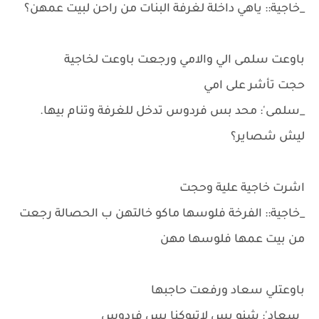
_خاجية:: ياهي داخلة لغرفة البنات من راحن لبيت عمهن؟
باوعت سلمى الي والامي ورجعت باوعت لخاجية
حجت تأشر على امي
_سلمى': محد بس فردوس تدخل للغرفة وتنام بيها.
ليش شصاير؟
اشرت خاجية علية وحجت
_خاجية:: الفرخة فلوسها ماكو خالتهن ب الحصالة رجعت
من بيت عمها فلوسها مهن
باوعتلي سعاد ورفعت حاجبها
_سعاد': شنو بس لاتبوكنا بس فردوس