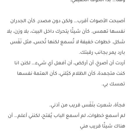
وهنا… بدأ الخوف الحقيقي.
أصبحت الأصوات أقرب… ولكن دون مصدر. كأن الجدران
نفسها تهمس. كأن شيئًا يتحرك داخل البيت، بلا وزن، بلا
شكل. خطوات خفيفة لا تُسمع لكنها تُحس، مثل نَفَس
بارد يمر بجانب رقبتك.
أردت أن أصرخ، أن أركض، أن أفعل أي شيء… لكنن انا
كنت متجمدة، كأن الظلام كبّلني، كأن العتمة نفسها
تمسك بي.
فجأة، شعرت بنَفَس قريب من أذني.
لم أسمع خطوات، لم أسمع الباب يُفتح، لكنني أعلم… أن
هناك شيئًا قريب مني