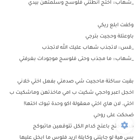
_شهاب:: اختج انطتني فلوسج وسلمتهن بيدي
وكفت ابلع ريكي
باوعتلة وحجيت بترجي
_قس:: لاتجذب شهاب عليك الله لاتجذب
_شهاب:: ما مجذب وحتى فلوسج موجودات بغرفتي
بقيت ساكتة ماحجيت شي صدمتي بفعل اختي خلاني
اخجل اعبر واحجي شكيت ب امي ماخذتهن وماشكيت ب
اختي. لان هاي اختي معقولة اكو وحدة تبوك اختها!
ضحكت على روحي
قس اختج باعتج كدام الكل تتوقعين ماتبوكج
بس هية لو جايتني وكايلة اريد فلوس ما ابخل عليها