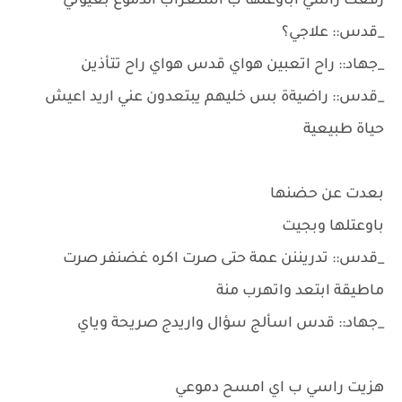
رفعت راسي اباوعلها ب استغراب الدموع بعيوني
_قدس:: علاجي؟
_جهاد:: راح اتعبين هواي قدس هواي راح تتأذين
_قدس:: راضيةة بس خليهم يبتعدون عني اريد اعيش
حياة طبيعية
بعدت عن حضنها
باوعتلها وبجيت
_قدس:: تدريننن عمة حتى صرت اكره غضنفر صرت
ماطيقة ابتعد واتهرب منة
_جهاد:: قدس اسألج سؤال واريدج صريحة وياي
هزيت راسي ب اي امسح دموعي