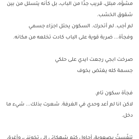
مشوّه، مبلل، قريب جدًا من الباب، بل كأنه يتسلل من بين
شقوق الخشب.
لم أجب. لم أتحرك. السكون يحتل اجزاء جسمي
وفجأة... ضربة قوية على الباب كادت تخلعه من مكانه.
صرخت ابجي رجعت ايدي على حلكي
جسمة كله يغتض بخوف
فجأة سكون تام.
لاكن انا لم أعد وحدي في الغرفة. شعرت بذلك... شيء ما
دخل.
تنفّستُ بصعوبة، أحاول كتم شهكاتي الي تخونني، وأغرق