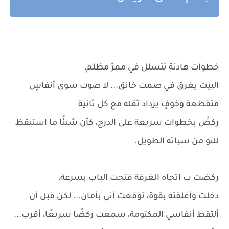
خطوات هادئة تتسلل في ممرّ مظلم،
البيت يغرق في صمت خانق... لا صوت سوى أنفاسٍ
متقطعة وخوفٍ يزداد ثقله مع كل ثانية
ركضٌ بخطوات سريعة على الدرج، كأن شيئًا ما استيقظ
للتو من سباته الطويل.
ركضت ب اتجاه الغرفة فتحت الباب بسرعة،
دخلت وأغلقته بقوة، توقعت أني بأمان... لكن قبل أن
ألتقط أنفاسي المكتومة، سمعت ركضًا سريعًا، أقرب...