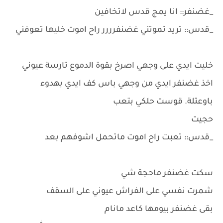
_غضنفر:: انا يمج قدس لاتخافين
_قدس:: تريد تموتني غضنفرررر راح اموت خليها تعوفني
خليت ايدي على وجهي اصرخ بقوة الدموع تارسة عيوني
اخذ غضنفر ايدي من وجهي باس كف ايدي بهدوء
باوعتلة. قوست حلكي بتعب
حجيت
_قدس:: تعبت راح اموت ماتحمل اشوفهم بعد
سكت غضنفر ماحجة شي
شمرت نفسي على الفراش عيوني على السقف
بقى غضنفر بيومها كاعد مانام