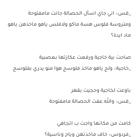
_قس:: اني جاي اسأل الحصالة جانت مامفتوحة
ومتروسة فلوس هسة ماكو ولافلس ياهو ماخذهن ياهو
ماد ايدة؟
صاحت بية خاجية ورفعت عكازتها بعصبية
_خاجية:: ولج ياهو ماخذ فلوسج هوا منو يدري بفلوسج
باوعت لخاجية وحجيت بقهر
_قس:: والله عفت الحصالة مامفتوحة
كامت من مكانها واجت ب اتجاهي
_فردوس:: خاف ماخذتهن وياج وناسية؟