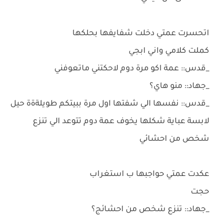
اتحسرت عمتي دخلت شفايفها بحلكها
كملت كلامي واني ابجي
_قدس:: عمة اكو مرة دوم لاحكتني ماتعوفني
_جهاد:: منو هاي؟
_قدس:: نفسها الي شفتها اول مرة ببيتكم طويلةةة حيل
لابسة عباية شكلها يخوف عمة دوم تتوعد الي تنزع
شخص من احشائي
عكدت عمتي حواجبها ب استغراب
حجت
_جهاد:: تنزع شخص من احشائج؟