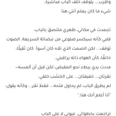
وأقرب... يتوقف خلف الباب مباشرة.
شيء ما كان يعلم أنني هنا
تجمدت في مكاني، ظهري ملتصق بالباب،
قلبي كأنه سيكسر ضلوعي من نبضاتة السريعة. الصوت
توقف... لكن الصمت الذي تلاه كان أسوأ. كان ثقيلًا،
خانقًا، كأن الهواء ذاته يراقبني.
مددت يدي ببطء نحو المقبض، لكن قبل أن ألمسه—
نقرتان... خفيفتان... على الخشب خلفي.
لم يطرق الباب، لم يحاول فتحه... فقط نقر... وكأنه يقول:
"أنا أعلم أنك هنا."
تراجعت بخطواتي. عيوني لا على الباب