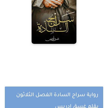
رواية سراج السادة الفصل الثلاثون
بقلم غسق ادريس