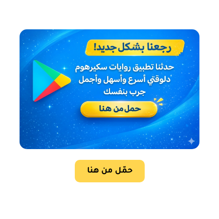
حمّل من هنا