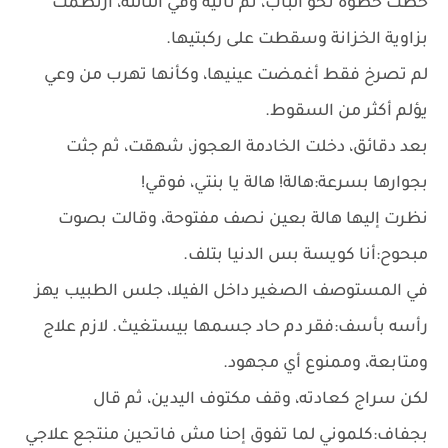
خطت خطوة نحو الباب، ثم ثانية وفي الثالثة، ارتطمت
بزاوية الخزانة وسقطت على ركبتيها.
لم تصرخ فقط أغمضت عينيها، وكأنها تهرب من وعي
يؤلم أكثر من السقوط.
بعد دقائق، دخلت الخادمة العجوز، شهقت، ثم جثت
بجوارها بسرعة:هالة! هالة يا بنتي، فوقي!
نظرت إليها هالة بعين نصف مفتوحة، وقالت بصوت
مبحوح:أنا كويسة بس الدنيا بتلف.
في المستوصف الصغير داخل الفيلا، جلس الطبيب يهز
رأسه بأسف:فقر دم حاد جسمها بيستغيث. لازم علاج
ومتابعة، وممنوع أي مجهود.
لكن سراج كعادته، وقف مكتوف اليدين، ثم قال
بجفاف:كلموني لما تفوق إحنا مش فاتحين منتجع علاجي