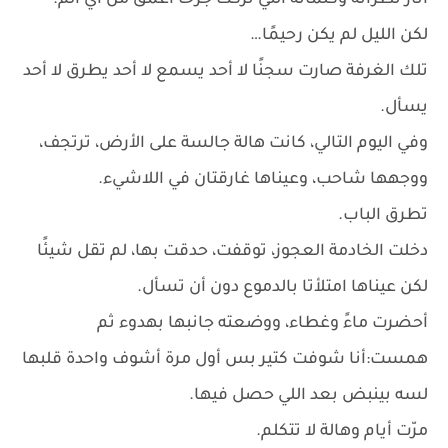
آثار نظراته وكلماته التي تركت جرحًا أعمق من أي ألم.
لكن الليل لم يكن رحيمًا…
تلك الغرفة صارت سجنًا لا أحد يسمع لا أحد يطرق لا أحد
يسأل.
وفي اليوم التالي، كانت هالة جالسة على الأرض، ترتجف،
ووجهها شاحب، وعيناها غارقتان في اللاشيء.
تطرق الباب.
دخلت الخادمة العجوز، توقفت، حدقت بها، لم تقل شيئًا
لكن عيناها امتلأتا بالدموع دون أن تسأل.
أحضرت ماءً وغطاء، ووضعته جانبها بهدوء ثم
همست:أنا شوفت كتير بس أول مرة أشوف واحدة قلبها
لسه بينبض بعد اللي حصل فيها.
مرّت أيام وهالة لا تتكلم.