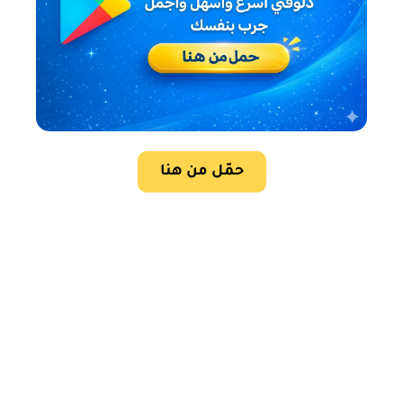
حمّل من هنا