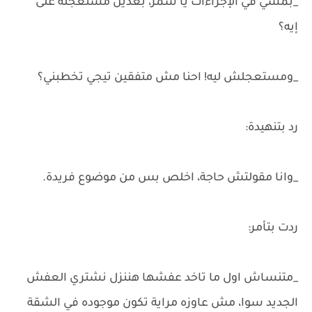
_بمشي في الإجراءات يا سمر، بعدين مستعجلة على
إيه؟
_ومستعجلش ليه! احنا مش متفقين تيجي تخطبني؟
رد بتنهيدة:
_وانا مقولتش حاجة، اخلص بس من موضوع فريدة.
ردت بتأمر:
_متنساش اول ما تاخد عفشها هننزل نشتري العفش
الجديد سوا، مش عاوزه مراية تكون موجوده في الشقة