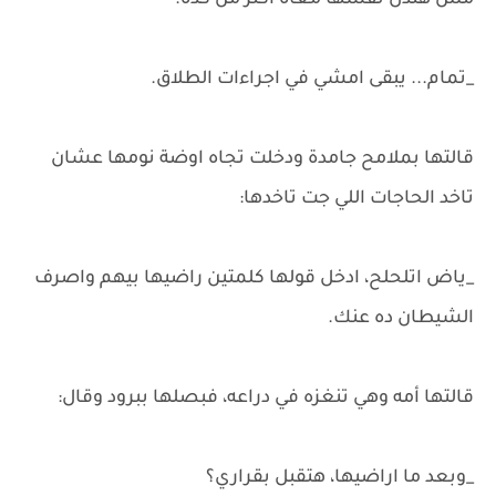
مش هتذل نفسها معاه اكتر من كده.
_تمام... يبقى امشي في اجراءات الطلاق.
قالتها بملامح جامدة ودخلت تجاه اوضة نومها عشان
تاخد الحاجات اللي جت تاخدها:
_ياض اتلحلح، ادخل قولها كلمتين راضيها بيهم واصرف
الشيطان ده عنك.
قالتها أمه وهي تنغزه في دراعه، فبصلها ببرود وقال:
_وبعد ما اراضيها، هتقبل بقراري؟