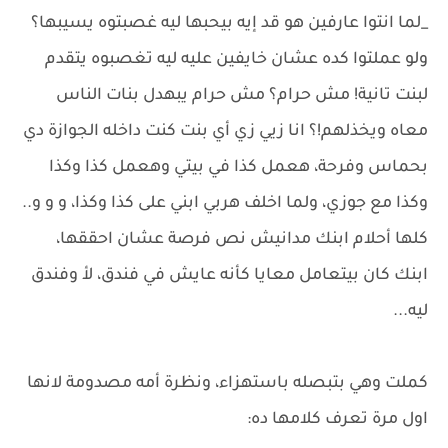
_لما انتوا عارفين هو قد إيه بيحبها ليه غصبتوه يسيبها؟
ولو عملتوا كده عشان خايفين عليه ليه تغصبوه يتقدم
لبنت تانية! مش حرام؟ مش حرام يبهدل بنات الناس
معاه ويخذلهم!؟ انا زيي زي أي بنت كنت داخله الجوازة دي
بحماس وفرحة، هعمل كذا في بيتي وهعمل كذا وكذا
وكذا مع جوزي، ولما اخلف هربي ابني على كذا وكذا، و و و..
كلها أحلام ابنك مدانيش نص فرصة عشان احققها،
ابنك كان بيتعامل معايا كأنه عايش في فندق، لأ وفندق
ليه...
كملت وهي بتبصله باستهزاء، ونظرة أمه مصدومة لانها
اول مرة تعرف كلامها ده: