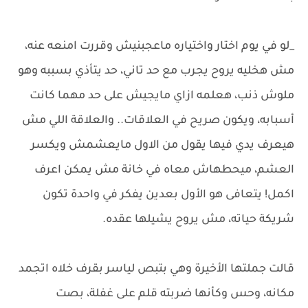
_لو في يوم اختار واختياره ماعجبنيش وقررت امنعه عنه،
مش هخليه يروح يجرب مع حد تاني، حد يتأذي بسببه وهو
ملوش ذنب، هعلمه ازاي مايجيش على حد مهما كانت
أسبابه، ويكون صريح في العلاقات.. والعلاقة اللي مش
هيعرف يدي فيها يقول من الاول مايعشمش ويكسر
العشم، ميحطهاش معاه في خانة مش يمكن اعرف
اكمل! يتعافى هو الأول بعدين يفكر في واحدة تكون
شريكة حياته، مش يروح يشيلها عقده.
قالت جملتها الأخيرة وهي بتبص لياسر بقرف خلاه اتجمد
مكانه، وحس وكأنها ضربته قلم على غفلة، بصت