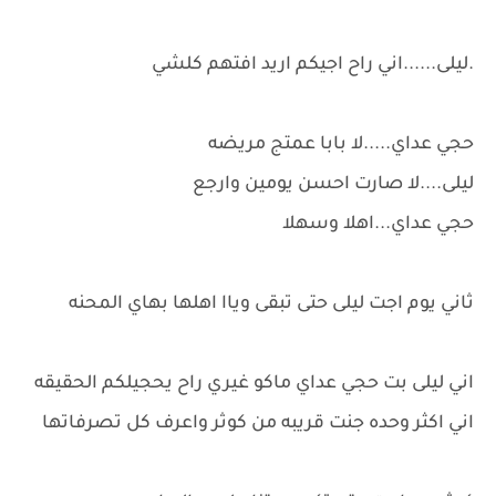
.ليلى......اني راح اجيكم اريد افتهم كلشي
حجي عداي.....لا بابا عمتج مريضه
ليلى....لا صارت احسن يومين وارجع
حجي عداي...اهلا وسهلا
ثاني يوم اجت ليلى حتى تبقى وياا اهلها بهاي المحنه
اني ليلى بت حجي عداي ماكو غيري راح يحجيلكم الحقيقه
اني اكثر وحده جنت قريبه من كوثر واعرف كل تصرفاتها