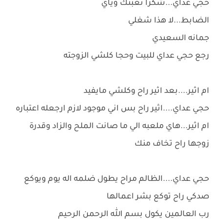
حجي عداي...شكرا تعبتك وياي
الضابط...لا هذا شغلي
جمانه السعيدي
رجع حجي عداي للبيت وحجا كلشي الزوجته
ام اثير....بعد اثير راح وكلشي مايفيد
حجي عداي....اثير راح بس اني موجود لازم ارجعله اعتباره
ام اثير...هاي ملعبه الي ما صانت الملح والزاد وقدرة
زوجها راح تخاف منك
حجي عداي....الظالم مراح يطول ضلمه اله يوم ويوكع
صدكي راح توكع بشر اعمالها
رب العالمين يكول بسم الله الرحمن الرحيم