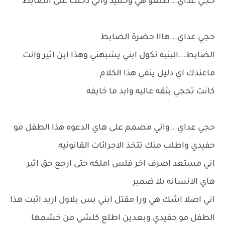
حجي عداي...طلعو هي وحميد واني دخلت على الضابط
حجي عداي...هااا حضرة الضابط
الضابط...البنيه تكول ابني يشبهني وهذا ابن اثير وانت
ماعندك اي دليل ينفي هذا الكلام
كانت تحجي بثقه عاليه وابد ما خايفه
حجي عداي...واني مصمم على هاي الدعوه هذا الطفل مو
حفيدي واطلب منك تتخذ الاجرائات القانونيه
اني مستعد اصرف اخر فلس املكه حتى ارجع حق اثير
هاي الانسانه بلا ضمير
اني اصلا اشك هي ورا مقتل ابني بس بلاول اريد اثبت هذا
الطفل مو حفيدي وبعدين اطلع كلشي من خشمها