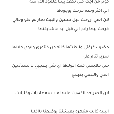
كوثر من اجت حتى تكعد بيتنا علمود الدراسه
اني اكثر وحده فرحت بوجودها
لان اختي ازوجت قبل سنتين والبيت صار مو حلو وخالي
فرحت بيها رغم اني قبل ابد ماشايفتها
حضرت غرفتي وانطيتها خانه من كنتوري وابوي جابلها
سرير تنام علي
حتى ملابسي كنت اكوللها اي شي يعجبج لا تستأذنين
اخذي والبسي بكيفج
لان الصراحه انقهرت عليها ملابسه عاديات وقليلات
البنيه كانت منبهره بعيشتنا بوضعنا بااكلنا