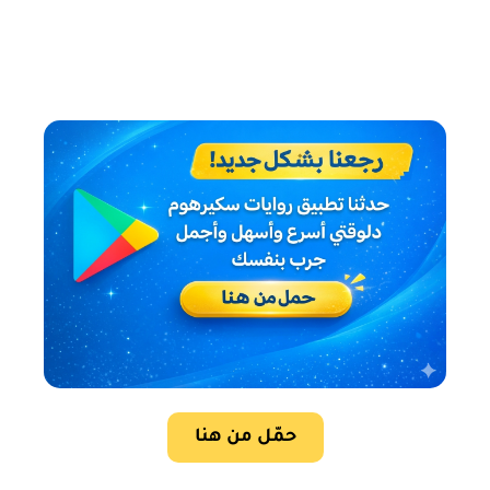
حمّل من هنا