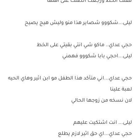
قفلت الخط ورجعت اتصلت على اهلها
ليلى...شكووو شصاير هذا منو وليش هيج يصيح
حجي عداي.. ماكو شي انتي بقيتي على الخط
ليلى...احجي بابا شكووو فهمني
حجي عداي...اني متأكد هذا الطفل مو ابن اثير وهاي الحيه
لعبة علينا
لان نسخه من زوجها الحالي
ليلى... انت اشتكيت عليهم
حجي عداي...اي حق اثير لازم يطلع