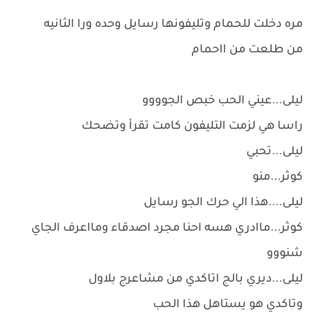
مره دخلت للحمام وتليفونها رسايل وحده ورا الثانيه
من طلعت من ااحمام
ليلى...عيني الحب خبص الجوووو
راسا هي لزمت التليفون كامت تقرأ وتضحك
ليلى...تحبي
كوثر...منو
ليلى....هذا الي حرك الجو رسايل
كوثر...ماادري هسه احنا مجرد اصدقاء ومااعرف الجاي
شنووو
ليلى...ديري بالج اتاكدي من مشاعرج بلاول
وتاكدي هو يستاهل هذا الحب