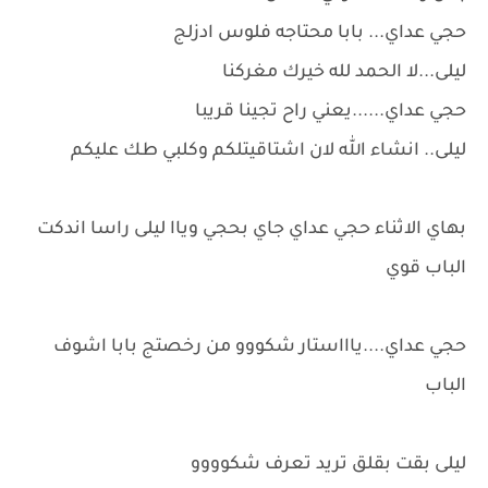
حجي عداي... بابا محتاجه فلوس ادزلج
ليلى...لا الحمد لله خيرك مغركنا
حجي عداي......يعني راح تجينا قريبا
ليلى.. انشاء الله لان اشتاقيتلكم وكلبي طك عليكم
بهاي الاثناء حجي عداي جاي بحجي وياا ليلى راسا اندكت
الباب قوي
حجي عداي....ياااستار شكووو من رخصتج بابا اشوف
الباب
ليلى بقت بقلق تريد تعرف شكوووو