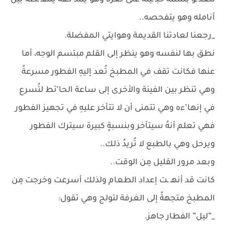
لتعلـ ـو بسمةٌ خبـ ـيثة على ثغره وهو يَمُدّ كفه يلتقـ ـطه بين
أنامله وهو يتفحصه..
_رجعنا لعادتنا القديمة وهوايتي المفضلة.
نطق بها لنفسه وهو ينظر إلى القلم مبتسم الوجه، أما
عنها فكانت تقف في المطبخ تُعد إليهِ الفطور مسرعةً
وهي تنظر بين الفينة والأخرى إلى ساعة الحا’ئط لتُسرع
في إنها’ءه وهي تتمنى أن لا تتأخر عليهِ في تجهيز الفطور
فهي تعلم أنهُ سيتأخر وبنسبةٍ كبيرة سيترك الفطور
ويرحل وهي بالطبع لا تُريدُ ذلك..
وبعد مرور القليل مِن الوقت..
كانت قد أنهـ ـت إعداد الطعام ولذلك أسرعت وخرجت مِن
المطبخ متجهةً إلى الغرفة لتولج وهي تقول:
_”ليل” الفطار جاهز.