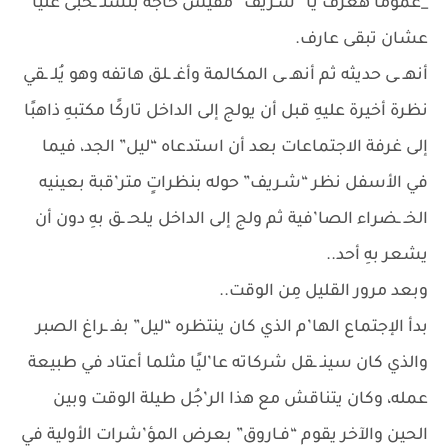
_عمومًا هعرف يا “شـريف” مفيش حاجة بتستـ ـخبى عليا
عشان تبقى عارف.
أنهـ ـى حديثه ثم أنهـ ـى المكالمة وأغـ ـلق هاتفه وهو يُلـ ـقي
نظرة أخيرة عليهِ قبل أن يولج إلى الداخل تاركًا مكتبهِ ذاهبًا
إلى غرفة الاجتماعات بعد أن استدعاه “ليل” الجد، فيما
في الأسفل نظر “شـريف” حوله بنظراتٍ متر’قبة بعينيه
الخـ ـضراء الصا’فية ثم ولج إلى الداخل يلحـ ـق بهِ دون أن
يشعر بهِ أحد..
وبعد مرور القليل مِن الوقت..
بدأ الإجتماع الها’م الذي كان ينتظره “ليل” بفـ ـراغ الصبر
والذي كان سينـ ـقل شركاته عا’ليًا مثلما أعتاد في طبيعة
عمله، وكان يتناقش مع هذا الر’جُل طيلة الوقت وبين
الحين والآخر يقوم “فـاروق” بعرض المؤ’شرات الأولية في