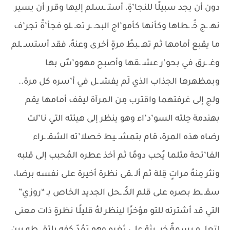
دون أن يجد سبيلًا للنجا’ةِ، أستـ ـسلم إليها وقرر أن يسير
نهـ ـج خُـ ـطاها وكأنها كأمو’اج البحـ ـر تعـ ـلو فجأ’ةً تجر’ف
ما يقبع أمامها ثم تهـ ـبطُ مرةٍ أخرى وعنهُ، فقد أستسـ ـلم
وغـ ـرق في بحو’ر عشـ ـقها وأصبح مهوو’سٌ بها
وبمظهرها الجذاب الذي لَم يفشـ ـل في أ’سره كل مرة..
ولج إلى غرفتهما واقترب مِن المرآة ليقف أمامها يقم
بهندمة حِلته السو’د’اء وهو ينظر إلى هيئته التي نا’لت
رضاه هذه المرة، قام بتمشـ ـيط خصلا’ته الشقـ ـراء
الفا’تحة مثلما يُحب دومًا ثم أخذ عطره المُحبب إلى قلبه
ونثر مِنهُ مراتٍ قِلة ثم ألـ ـقى نظرة أخيرة على نفسه برضا،
سقـ ـط بصره على قلم الكُـ ـحل الجديد الخاص بـ “روزي”
التي قد أشترته للتو مؤخرًا لينظر لهُ قليلًا نظرةٍ ذات معنى