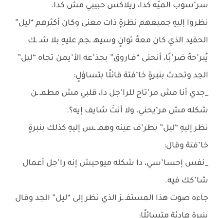
سر’سوب الميَّه كدا، ريلاكس حبيبي مش كدا.
نظروا إليهِ جميعهم نظرةٍ ذات معنى وكان أكثرهم “ليل”
الحفيد الذي كان معهُ ثوانٍ وسيهـ ـجم عليهِ بلا شـ ـك
يُبر’حهُ ضر’بًا، أنحنى “فـاروق” بجذ’عه الأ’يمن تجاه “ليل”
الجد وتحدث بنبرةٍ خا’فتة قائلًا بتساؤلٍ:
_جدي أنا مش مر’تاح للرا’جل دا، قلبي مش مطمـ ـن
شكله مش مر’يحني، ولا أنتَ شايف إيه؟.
نظر إليهِ “ليل” بطر’ف عينه وهمـ ـس إليهِ كذلك بنبرةٍ
خا’فتة وقال:
_نفس إحسا’سي، دا شكله ميوحيش إنه را’جل أعمال
شا’كك فيه.
جاءه صوت هذا المستفـ ـز الذي نظر إلى “ليل” الجد وقال
بنبرةٍ هادئة متسائلًا: