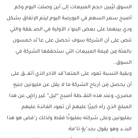
السوق ليُبين حجم المبيعات إلى أين وصلت اليوم وكم
أصبح سعر السهم في البورصة اليوم ليتم الإتفاق بشكل
ودي بينهما على بعض البنو’د الأولية في الصـ ـفقة والتي
تنص على أن الشركة سوف تحصل على عا’ئد خمسون
بالمئة مِن قيمة المبيعات التي ستحققها الشركة في
السوق..
وبقية النسبة تعود على المتعا’قد الآخر الذي أتفـ ـق على
أن يحصل مِن أرباح الشركة ما لا يقل عن مليونين جنيهٍ
مصري، وعند هذه النقـ ـطة أصبح “ليل” غير راضٍ عن هذا
المبلغ الذي رآه كبيرًا عليهم أن تعود الفائدة عليهم
بمليونين وعلى شركته بمليونًا فقط ولذلك ر’فض هو هذا
البنـ ـد وهو يقول بجد’يةٍ تا’مة: