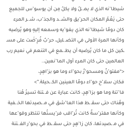
شيطا’نه الذي لا يمـ ـلُ ولا يكلُ مِن أن يوسو’س للجميع
حتى يَعُمُ المكان الحر’يق والشـ ـد والجذ’ب، شـ ـر المرء
كان دومًا شيطا’نه الذي يغو’يه وسمعه إليهِ وهو يُرضيه
وكأنها المرة الأولى في التضـ ـليل، حر’بٌ فُرِ’ضَت على مسـ
ـكين كل ما كان يُرضيه أن يطـ ـمع في التنعم في نعيم رب
العالمين حتى كان المرء أول الما’نعين..
<“مفتو’نٌ ومسحو’رٌ بحو’اء وما هو بز’اهِدٍ،
فكان سلا’ح حو’اء دومًا العينين الكـ ـحيلة.”>
فا’تنة وما هو بزا’هِدٍ، كانت عبارة عن فـ ـتنة تسيرُ هُنا
وهُناك حتى سقـ ـط هذا العا’شق في مـ ـصيدتها الخـ ـفية
وكأنها مفتر’سةٌ كانت تُر’اقب فر’يستُها تنتظر وقو’عها
في مـ ـصيدتها، كان زا’هِدٍ حتى سقـ ـط في بحو’ر الفـ ـتنة