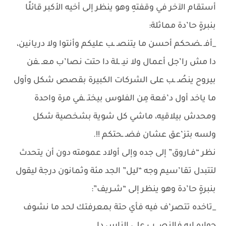
أستقام الآخر في وقفتهِ وهو ينظر إلى أخيه الأكبر قائلًا
بنبرةٍ حا’دة مماثلة:
_أفـ ـضحكم أحسن ما يتنصـ ـب عليكم وأنتوا ولا دريانين،
دا مش را’جل أعمال ولا نيـ ـلة دا حتت نصا’ب معـ ـفن
بيروح ينصُـ ـب على الشركات الكبيرة بقصص شكل وأول
ما ياخد أول د’فعة مِن الفلوس بيختـ ـفي مرة واحدة
ومحدش بيلاقيه، ماشي كل شوية بشخصية شكل
ولسه بتز’عق عشان فضـ ـحتكم !!.
نظر “فـاروق” إلى جده وإلى أولاد عمومته دون أن يتحدث
لتتبدل تقا’سيم وجه “ليل” الجد مئة وثمانون درجة ليقول
بنبرةٍ حا’دة وهو ينظر إلى “شـريف”:
_تاخده تتصر’ف فيه فأي حتة بمعرفتك لحد ما نشوف