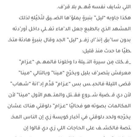
اللي شايف نفسه مُهـ ـم بلا قر’ف.
هكذا جاوبه “ليل” بنبرةٍ يملؤ’ها الضـ ـيق لتَخيُلهِ لذلك
المشهد الذي بالطبع جعل الد’ماء تغـ ـلي داخل أور’دته
بدون سا’بق إنذ’ار، زفـ ـر “ليل” الجد وقال بنبرةٍ هادئة متخـ
ـطيًا ما حدث منذ قليل:
_فـ ـكك مِن سيرة النـ ـيلة دا وخلونا فالمهـ ـم، “عـزام”
معرفش يتصر’ف بليل ويخرّج “مـينا” وبالتالي “مـينا”
قضى الليلة فالحبـ ـس بس “عـزام” قدِّم إد’انة “شـهاب”
لأن دي قـ ـضية شـ ـروع فقـ ـتل والمتـ ـهم الأول “مـينا” لأن
المكالمات بصوته هو فحاليًا “عـزام” دلوقتي هناك عشان
يخرّجه ولحد دلوقتي في أخبار كويسة زي إن الناس المخـ
ـتصة فالكشـ ـف على الحاجات اللي زي دي قالوا إن