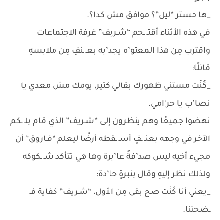
_ها مستر “ليل”؟ موافق مش كدا؟.
في هذه الأثناء أقتـ ـحم “شـريف” غرفة الاجتماعات
واقترب مِن هذا المعتو’ه يجذ’به بعـ ـنفٍ مِن ملابسهِ
قائلًا:
_كُنْت مستني ظهورك بقالي كتير، يومك مش معدي يا
نصا’ب يا حر’امي.
نهضوا جميعًا وهم ينظرون إلى “شـريف” الذي قام بلـ ـكم
الآخر في وجهه بعنـ ـفٍ أسـ ـقطه أرضًا ليعلم “فـاروق” أن
مجيء أخيه ليس صد’فةٌ عا’برة وها هي تتأكد شـ ـكوكه
ولذلك نظر إليهِ وقال بنبرةٍ حا’دة:
_يعني أنا كُنْت صح بقى مِن الأول، “شـريف” كفاية فـ
ـضحتنا.