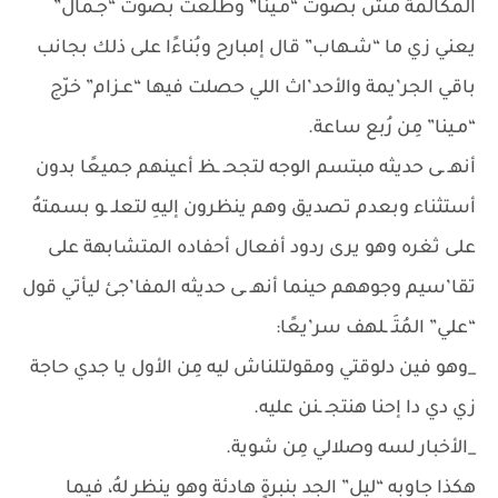
المكالمة مش بصوت “مـينا” وطلعت بصوت “جـمال”
يعني زي ما “شـهاب” قال إمبارح وبُناءًا على ذلك بجانب
باقي الجر’يمة والأحد’اث اللي حصلت فيها “عـزام” خرّج
“مـينا” مِن رُبع ساعة.
أنهـ ـى حديثه مبتسم الوجه لتجحـ ـظ أعينهم جميعًا بدون
أستثناء وبعدم تصديق وهم ينظرون إليهِ لتعلـ ـو بسمتهُ
على ثغره وهو يرى ردود أفعال أحفاده المتشابهة على
تقا’سيم وجوههم حينما أنهـ ـى حديثه المفا’جئ ليأتي قول
“علي” المُتَـ ـلهف سر’يعًا:
_وهو فين دلوقتي ومقولتلناش ليه مِن الأول يا جدي حاجة
زي دي دا إحنا هنتجـ ـنن عليه.
_الأخبار لسه وصلالي مِن شوية.
هكذا جاوبه “ليل” الجد بنبرةٍ هادئة وهو ينظر لهُ، فيما