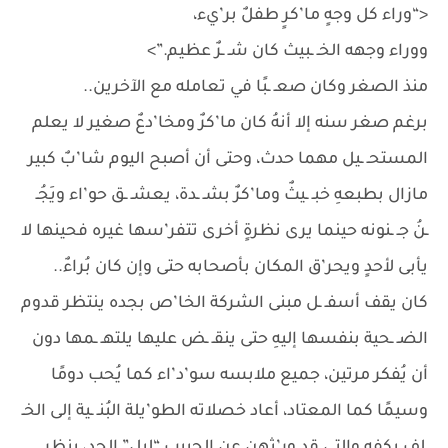
<“وراء كل وجهٍ ما’كرٍ طفلٌ بر’يء،
ووراء وجهه الخـ ـبيث كان شـ ـرٌ عظيم.”>
منذ الصغر وكان صعـ ـبًا في تعامله مع الآخرين..
برغم صغر سنه إلا أنهُ كان ما’كرٌ ومخا’دعٌ صغير لا يعلم
المستحـ ـيل مهما حدث، وحتى أن أصبح اليوم شا’بٌ كبير
مازال بطبعهِ خبـ ـيثٌ وما’كرٌ بشـ ـدة، يعشـ ـق حو’اء ويَجُـ
ـنُ جـ ـنونه حينما يرى نظرةٍ أخرى تتفر’سها غيره فحينها لا
يأبى لأحدٍ ويحر’ق المكان بأصحابه حتى وإن كان بُراءٌ..
كان يقف أسفـ ـل مبنى الشركة الخا’ص بجده ينتظر قدوم
الضـ ـحية بنفسها إليهِ حتى ينقـ ـض عليها يلتهـ ـمها دون
أن يُفكر مرتين، جميع ملابسه سو’د’اء كما يُحب دومًا
وسيمًا كما المعتاد، أعاد خصلاته الطو’يلة البُنـ ـية إلى الخـ