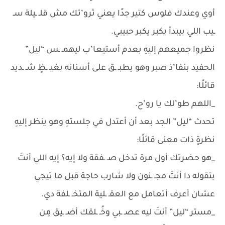
أوي وعندك فلوس كتير جدًا يعني ثرو’تك مش قلـ ـيلة سـ
ـيب اللي بيبدأ يكبر يكبر حبيبي.
نظروا جميعهم إليهِ بعدم أستيعا’ب ليهمـ ـس “ليل”
الحفيد بنفا’ذ صبر وهو يطبـ ـق على أسنانه بغيـ ـظٍ شـ ـديد
قائلًا:
_اللهم طو’لك يا رو’ح.
تحدث “ليل” الجد بعد أن أعتدل في جلستهِ وهو ينظر إليهِ
نظرةٍ ذات معنى قائلًا:
_هو حضرتك أول مرة تدخل صـ ـفقة ولا إيه؟ إيه اللي أنتَ
بتقوله دا أنتَ مجـ ـنون ولا شارب حاجة قبل ما تيجي
عشان أعرف أتعامل مع العقـ ـلية المتخـ ـلفة دي.
_مستر “ليل” أنتَ ليه عصـ ـبي وخُـ ـلقك أضـ ـيق مِن