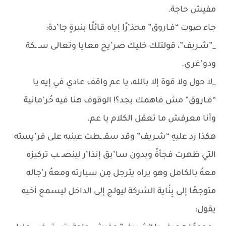
مفيش حاجة.
جاء صوت “فـاروق” محذ’رًا إياه قائلًا بنبرةٍ جا’دة:
_”شـريف”، قولتلك خليك صر’يح معايا وتعالى سـ ـكة
ودو’غري.
_لا حول ولا قوة إلا بالله، يا عم واقف عادي في إيه يا
“فـاروق” مش فاهمك بجد؟! الوقوف هنا فيه حُر’مانية
وأنا معرفش ما تعقل الكلام يا عم.
هكذا رد عليهِ “شـريف” وقد سقـ ـطت عينيه على فر’يسته
التي ظهرت فجأةً وبدون سا’بق إنذا’ر لينصـ ـب تركيزه
معهُ بالكامل وهو يراه يترجل مِن سيارته ومعهُ ر’جاله
متوجهًا إلى بِنْاية الشركة ليولج إلى الداخل ليسمع أخيه
يقول: