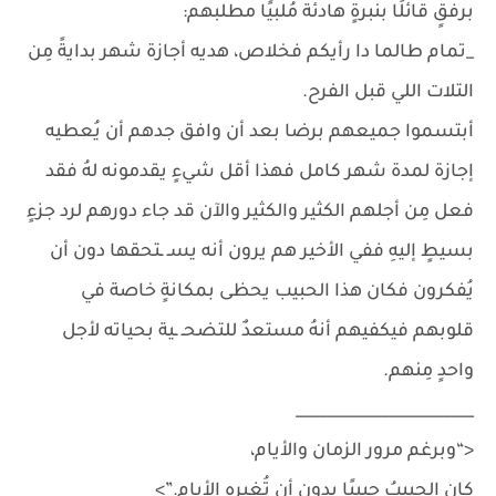
برفقٍ قائلًا بنبرةٍ هادئة مُلبيًا مطلبهم:
_تمام طالما دا رأيكم فخلاص، هديه أجازة شهر بدايةً مِن
التلات اللي قبل الفرح.
أبتسموا جميعهم برضا بعد أن وافق جدهم أن يُعطيه
إجازة لمدة شهر كامل فهذا أقل شيءٍ يقدمونه لهُ فقد
فعل مِن أجلهم الكثير والكثير والآن قد جاء دورهم لرد جزءٍ
بسيطٍ إليهِ ففي الأخير هم يرون أنه يسـ ـتحقها دون أن
يُفكرون فكان هذا الحبيب يحظى بمكانةٍ خاصة في
قلوبهم فيكفيهم أنهُ مستعدٌ للتضحـ ـية بحياته لأجل
واحدٍ مِنهم.
_______________________
<“وبرغم مرور الزمان والأيام،
كان الحبيبُ حبيبًا بدون أن تُغيره الأيام.”>