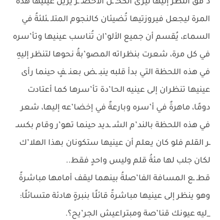
د’قق النظر إليها ليرى الكحـ ـل الأخضـ ـر يُزين عينيها هذه
المرة ليجعل فيروزتيها تُضيئان كالنجوم المتلـ ـئلئةُ في
السماء، يُقسم أن جميع الألو’ان تُناسب عينيها وتأ’سره
في كل مرة، شعرت بنظراته المصو’بةُ نحوها لتنظر إليهِ
في هذه اللحظة التي بدأ قلبه ينبـ ـض بعنـ ـفٍ حينما رأى
عينيها تنظران إلى عينيه الحا’دة تأ’سرها كما أعتادت
دومًا، ماهرةٌ في أ’سره وبارعةٌ في إخضا’عه إليها، شعر
في هذه اللحظة بالند’م الشـ ـديد حينما تهو’ر وقام بكسـ
ـر القلم فلو كان يعلم أن عينيها ستكونان بهذا الهلا’ك
لكان جلب لها مئةُ قلم وليس واحدٍ فقط..
قطـ ـع المسافة الفا’صلةُ بينهما ليقف أمامها مباشرةً
وهو ينظر إلى عينيها مباشرةً قائلًا بنبرةٍ هادئة متسائلًا:
_ليه عيونك قنا’صة ومبتراعيش الجر’يح؟.