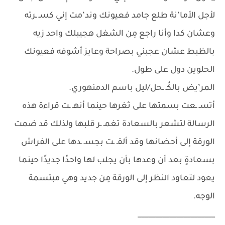
لأجل الأما’نة طلع جامد فعيونك وند’مت إني كسـ ـرته
وعشان كدا وأنا راجع مِن الشغل هجيبلك واحد زيه
بالظبط عشان عجبني بصراحة وعايز أشوفه فعيونك
الحلوين دول على طول.
المر’يض بالكُـ ـحل/ليل باسم الدمنهوري.
أتسـ ـعت بسمتها على ثغرها حينما أنهـ ـت قراءة هذه
الرسالة لتشعر بالسعادة تغمـ ـر قلبها ولذلك قد ضمت
الورقة إلى أحضانها وقد ألقـ ـت بجسـ ـدها على الفراش
بسعادةٍ بعد أن وعدها بأن يجلب لها واحدًا جديدًا حينما
يعود لتعاود النظر إلى الورقة مِن جديد وهي مبتسمة
الوجه.
______________________