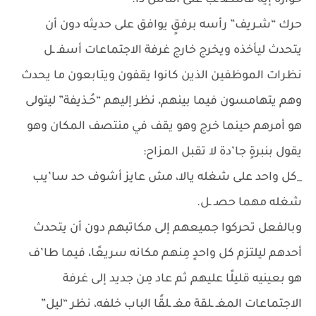
حواره إيه فالنصـ ـب على الناس دا.
حرك “شـريف” رأسه برفقٍ يوافق على حديثه دون أن
يتحدث ليأخذه ويخرج خارج غرفة الاجتماعات أسفـ ـل
نظرات الموظفين الذين كانوا يقفون ويتابعون ما يحدث
وهم يتهامسون فيما بينهم، نظر إليهم “حُـذيفة” ليتولى
هو أمرهم حينما خرج وهو يقف في منتصف المكان وهو
يقول بنبرةٍ جا’دة لا تقبل المزاح:
_كل واحد على شغله يالا، مش عايز أشوف حد سا’يب
شغله مهما حصـ ـل.
وبالفعل تحركوا جميعهم إلى مكاتبهم دون أن يتحدث
أحدهم ليلتزم كل واحدٍ مِنهم مكانه سريعًا، فيما طا’ف
هو بعينيه قليلًا عليهم ثم عاد مِن جديد إلى غرفة
الاجتماعات المغـ ـلقة مغـ ـلقًا الباب خلفه، نظر “ليل”