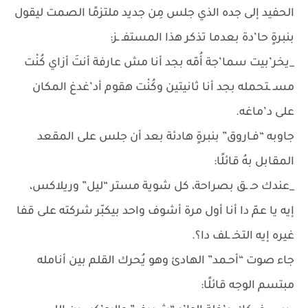
الحفيد إلى جده الذي جلس مِن جديد ملتزمًا الصمت ليقول
بنبرةٍ حا’دة بعدما تذكر هذا المستفـ ـز:
_يخر’بيت سما’جة أُمّه بجد أنا مش عارفة أنتَ أزاي كُنْت
مسـ ـتحمله بجد أنا ثانيتين وكُنْت هقوم أد’غدغ المكان
على د’ماغه.
جاوبه “فـاروق” بنبرةٍ هادئة بعد أن جلس على المقعد
المقابل بهُ قائلًا:
_عندك حـ ـق بصراحة، كل شوية مستر “ليل” وريلاكس،
إيه يا عمّ دا أنا أول مرة أشوف واحد بيكبّر شركته على قفا
غيره إيه التخـ ـلف دا؟.
جاء صوت “أحـمد” الهادئ وهو يُحرك القلم بين أنامله
مبتسم الوجه قائلًا: