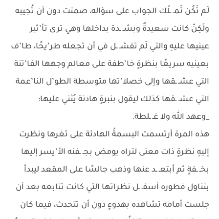
لَم تَكُن تَمـ ـلُك الجواب على سؤاله، صمتت دون أن تُجيبه
ولَكِنّ كانت سعيدةٌ وبشـ ـدة بداخلها وهي ترى تأ’ثير
عينيها عليهِ والتي لَم تفشـ ـل في أن تجعله طر’يحًا، طا’ف
بعينيه سريعًا بنظرةٍ خا’طفة على معالم وجهها الفا’تنة
التي عشـ ـقها وإلى خصلا’تها متوسطة الطو’ل النا’عمة
التي عشـ ـقها كذلك ليقول بنبرةٍ هادئة يُثني عليها:
_وعهد الله ولا غـ ـلطة.
هذه المرة أرتسمت البسمةُ الهادئة على ثغرها ونظرت
إليهِ نظرةٍ ذات معنى لتراه يومض بجـ ـفنه الأ’يسر إليها
بخـ ـفةٍ ثم أبتعـ ـد عنها وذهب جالسًا على المقعد ليبدأ
بتناول فطوره أسفـ ـل نظراتها التي كانت تتابعه بعد أن
جلست أمامه تشاهده بهدوءٍ دون أن تتحدث، فيما كان