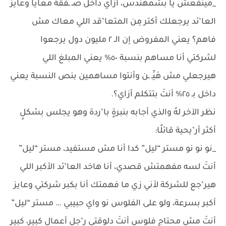
_مينفعش يا بشمهندس، أزاي داخل صـ ـفقة معايا وعايز
العا’ئد يرجعلك أكتر مِن المتعا’قد اللي معاك مش
فاهم؟ يعني المفروض إن الـ ٢ مليون دول يرجعوا
لشركتي أنا مساهم بنسبة ٥٠% يعني المبلغ اللي
هيرجعلي مش هَيِّـ ـن وأنتوا مساهمين بنص النسبة يعني
داخل بـ ٢٥% أنتَ بتتكلم أزاي؟.
نظر الآخر لهُ والذي أجابه بنبرةٍ با’ردة وهو يجلس بشكلٍ
أكثر أر’يحية قائلًا:
_نو نو نو مستر “ليل” كدا أنا مش مستفيد، مستر “ليل”
أنتَ لسه مفهمتش قصدي، أنا هاخد العا’ئد الأكبر اللي
هير’جع للشركة لأني زي ما فهمتك أنا بكبر شركتي وعايز
أكبر بسرعة، ولو على الفلوس نو واي حبيبي … مستر “ليل”
أنتَ مش محتاج فلوس أنتَ دلوقتي ر’جل أعمال كبير، كبير