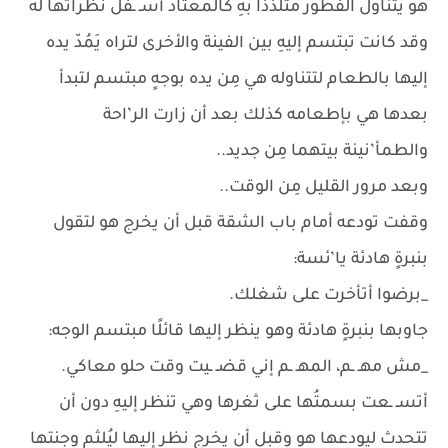
هو يتناول الفطور متلذذًا بهِ كالمعتاد أسـ ـفل نظراتها لهُ
وقد كانت تبتسم إليهِ بين الفينة والأخرى لتراه يَمُدّ يده
إليها بالطعام لتتناوله هي مِن يده بوجهٍ مبتسم لتبدأ
بعدها هي بإطعامه كذلك بعد أن زارت الر’احة
والطمأ’نينة بيتهما مِن جديد..
وبعد مرور القليل مِن الوقت..
وقفت تودعه أمام باب الشقة قبل أن يخرج هو لتقول
بنبرةٍ هادئة يا’ئسة:
_برضوا أتأخرت على شغلك.
جاوبها بنبرةٍ هادئة وهو ينظر إليها قائلًا مبتسم الوجه:
_مش مهـ ـم، المهـ ـم إني قضـ ـيت وقت حلو معاكي.
أتسـ ـعت بسمتُها على ثغرها وهي تنظر إليهِ دون أن
تتحدث ليودعها هو وقبل أن يخرج نظر إليها ليُلثم وجنتها