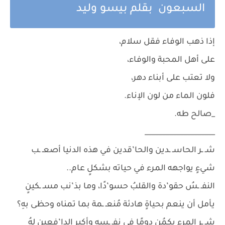
السبعون بقلم بيسو وليد
إذا ذهب الوفاء فقل سلام،
على أهل المحبة والوفاء،
ولا تعتب على أبناء دهر،
فلون الماء من لون الإناء.
_صالح طه.
____________________
شـ ـر الحاسـ ـدين والحا’قدين في هذه الدنيا أصعـ ـب
شيءٍ يواجهه المرء في حياته بشكلٍ عام..
النفـ ـسُ حقو’دة والقلبُ حسو’دًا، وما بذ’نب مسـ ـكينٍ
يأمل أن ينعم بحياةٍ هادئة مُنعـ ـمة بما تمناه وحظى بهِ؟
شـ ـر المرء يكمُن دومًا في نفـ ـسه وأكبر الدا’فعين لهُ