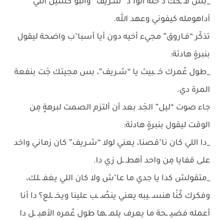
_بس فـ ـكك د’خلة الوا’د “شـريف” والبو’كسين اللي
أداهومله كيفوني وعهد الله.
تذكّر “فـاروق” مجيء أخيه دون أيا أسبا’ب واضحة ليقول
بنبرةٍ هادئة:
_طول عُمرك خـ ـبيث يا “شـريف”، بس مجيتك جَت بنفعة
المرة دي.
جاء صوت “ليل” الجَد بعد أن ألتزم الصمت لبرهةٍ مِن
الوقت ليقول بنبرةٍ هادئة:
_دا اللي كان نا’قصنا، يعني لولا “شـريف” كان زماني واخد
على قفايا مِن واحد أهطـ ـل زي دا.
_متقولش كدا يا جدي ما عا’ش ولا كان اللي يغفـ ـلك،
وفكرك كُنْا هنسـ ـيبه يعني ينصُـ ـب علينا ويخـ ـلع؟ دا أنا
أعمله فضيـ ـحة ما يعرف يلمـ ـها طول عُمره الأهبـ ـل دا