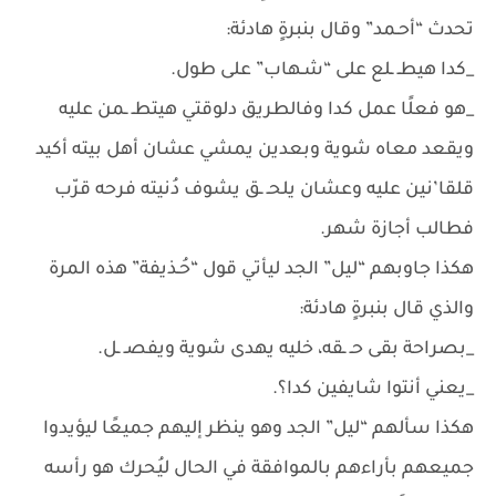
تحدث “أحـمد” وقال بنبرةٍ هادئة:
_كدا هيطـ ـلع على “شـهاب” على طول.
_هو فعلًا عمل كدا وفالطريق دلوقتي هيتطـ ـمن عليه
ويقعد معاه شوية وبعدين يمشي عشان أهل بيته أكيد
قلقا’نين عليه وعشان يلحـ ـق يشوف دُنيته فرحه قرّب
فطالب أجازة شهر.
هكذا جاوبهم “ليل” الجد ليأتي قول “حُـذيفة” هذه المرة
والذي قال بنبرةٍ هادئة:
_بصراحة بقى حـ ـقه، خليه يهدى شوية ويفصـ ـل.
_يعني أنتوا شايفين كدا؟.
هكذا سألهم “ليل” الجد وهو ينظر إليهم جميعًا ليؤيدوا
جميعهم بأراءهم بالموافقة في الحال ليُحرك هو رأسه