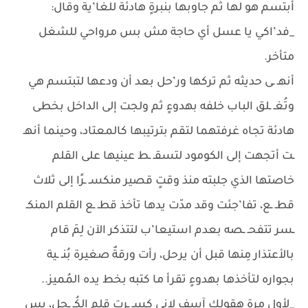
أبتسم هو لها ثم جاوبها بنبرةٍ هادئة للغا’ية وقال:
_فد’اكي يا عسل أي حاجة مش بس مرواحي للشغل
متأخر.
أنهـ ـى حديثه ثم تركها ور’حل بعد أن ودعها لتبتسم هي
وتُغـ ـلق الباب خلفه بهدوءٍ ثم ولجت إلى الداخل بخطى
هادئة تجاه غرفتهما لتقم بترتيبها كالمعتاد، وحينما أنهـ
ـت أتجهت إلى الكومود لتسقـ ـط عينيها على القلم
خاصتها الذي جلبته منذ وقتٍ قصير منكسـ ـرًا إلى ثلاث
قطـ ـع، تفا’جئت وقد مدّت يدها تأخذ قطـ ـع القلم المنكـ
ـسر تتفحـ ـصه بعدم استيعا’ب لتتذكر الآن لِمَ قام
بالأعتذار مِنها قبل أن يرحل، رأت ورقةٌ صغيرة بُنـ ـية
بجواره لتأخذها بهدوءٍ تقرأ ما كتبه بخط يده المُميز..
_لأول مرة هقولك آسف لإني كسـ ـرت قلم الكُـ ـحل، بس