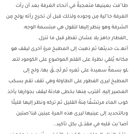
طا’فت بعينيها متعجبةً في أنحاء الغرفة بعد أن رأت
الغرفة خا’لية مِن وجوده ولذلك قبل أن تخرج رأته يولج مِن
الشرفة وهو ينظر إليها لتقول هي مبتسمة الوجه:
_الفطار جاهز يلا عشان تفطر قبل ما تنزل.
أنهـ ـت حديثها ثم ذهبت إلى المطبخ مرةٍ أخرى ليقف هو
مكانه يُلقي نظرة على القلم الموضوع على الكومود لتعـ
ـلو بسمةٌ سعيدة على ثغره ثم لَحِـ ـقَ بها، ولج إلى
المطبخ ليرى الفطور على الطاولة وهي تقف تقم بسكب
العصير إليهِ، أقترب مِنها بخطى هادئة ليقف بجوارها يأخذ
كوب الماء مرتشفًا مِنهُ القليل ثم تركه ونظر إليها قليلًا
وبالتحديد إلى عينيها ليرى هذه المرة عينين قنا’صتين
أصا’بت قلبه في مقتـ ـل بكل تأكيد..