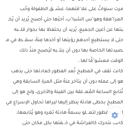
مرت سنواتٌ على علا’قتهما، عشـ ـق الطفولة وحُب
المرا’هقة وهو’س الشبا’ب، أحبّها حتي أصبح يُريد أن يُخـ
ـبئها عن أعين الجميع، يُريد أن يحتفظ بها بجوار قلـ ـبه
حتى لا يستطيع أحدهم رؤيتها أو أخذها مِنهُ، سقـ ـط في مـ
ـصيدتها الخاصة بها دون أن ينتـ ـبه ليُصبح منذُ ذلك
الوقت معشو’قًا لها..
كانت تقف في المطبخ تُعد الفطور كعادتها حتى يذهب
هو إلى عمله دون أن يتأخر عنهُ مثل المرة السابقة وهي
تُتابع الساعة المُعـ ـلقة بين الفينة والأخرى، ولج هو إلى
المطبخ بخطى هادئة ينظر إليها ليراها تحاول الإسراع في
إعداد الفطور لتعـ ـلو بسمةٌ هادئة ثغره وهو يُتابعها،
كانت تتحرك كالفراشة في خـ ـفتها بكل مكان حتى