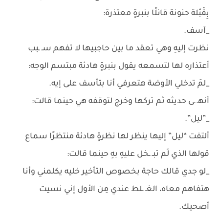
بِقْبّلة حنونة قائلًا بنبرةٍ معتذرة:
_آسف.
نظرت إليهِ وهي تعقد ما بين حاجبيها لا تفهم سـ ـبب
أعتذاره لها لتسمعه يقول بنبرةٍ هادئة مبتسم الوجه:
_لمَ تدخلي الأوضة هتعرفي أنا بتأسف على إيه.
أنهـ ـى حديثه ثم تركها وخرج لتوقفه هي حينما قالت:
_”ليل”.
ألتفت “ليل” إليها ينظر لها نظرةٍ هادئة منتظرًا سماع
قولها الذي لَم تبـ ـخل عليهِ بهِ حينما قالت:
_لو جدي قالك حاجة بخصوص التأخير خليه يكلمني وأنا
هتفاهم معاه، الغـ ـلط عندي مِن الأول إني نسيت
أصحيك.