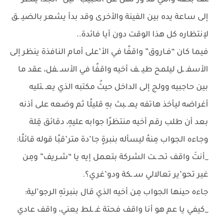
ـلف بكفه والتي قد ور’ثهن عن الحبيب “ليل” الجد، ينظر
إلى ساعة يده بين الفينة والأخرى وقد بدأ يشعر بالضيـ ـق
لإنتظاره كل هذا الوقت دون أيا فائدة..
فيما كان “فـاروق” واقفًا في الأ’على أمام النافذة ينظر إلى
الأسفـ ـل ليلمح طيـ ـف أخيه واقفًا في الأسـ ـفل، عقد ما
بين حاجبيه وولج إلى الداخل حيثُ مكتبه الذي يعـ ـتليه
أغراضه ليأخذ هاتفه يعـ ـبث بهِ قليلًا ثم وضعه على أذنه
بعد أن طلب رقم أخيه منتظرًا جوابه عليهِ، دقائق قِلة
وجاءه الجواب مِنهُ ليسأله بنبرةٍ جا’دة متر’قبًا قوله قائلًا:
_أنتَ واقف تحـ ـت الشركة بتعمل إيه يا “شـريف” ومِن
غير تحو’ير تعالالي سـ ـكة ودو’غري؟.
جاءه حينها الجواب مِن أخيه الذي قال بنبرتهِ الرجو’لية:
_كيفي يا عم هو أنا واقف فحتة غـ ـلط يعني، واقف عادي