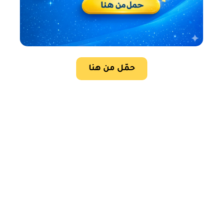
حمّل من هنا