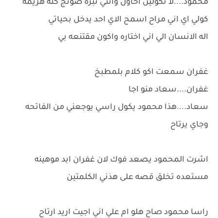
محمود....لا تكولين احاول وانتي نبرة صوتج كله هزيمه
كولي اي اني مراح اسمح الاي احد يدخل بحياتي
اله الانسان الي اني اختاره واكون مقتنعه بي
غفران سمعت اكو كلام بلمطبخ
غفران....سعاد منو اجا
سعاد....هذا محمود يكول راسي يوجعني من الفاتحه
وجاي يرتاح
اشرت المحمود يصعد فوك لان غفران ابد موهينه
مستعده تخلق قصه على هذني الكلمتين
راسا محمود صاح هلو ام علي اني اجيت اريد ارتاح