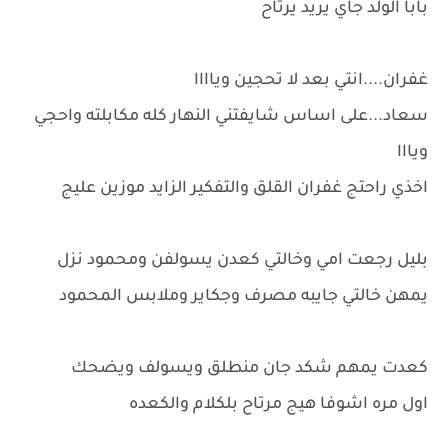
بابا الولد جاي يريد يرتاح
غفران....انتي بعد لا تحجين وياااا
سعاد...على اساس شايفتني النهار كله مكابلته واحجي
ويااا
اخذي راحتج غفران القلق والتفكير الزايد موزين عليج
بليل رجعت امي وخالتي كعدن يسولفن ومحمود نزل
يمهن خالتي جايبه مصرف وجكاير وملابس المحمود
كعدت يمهم شكد جان منطلق ويسولف ويضحك
اول مره اشوفا هيج مرتاح بلكلام والكعده