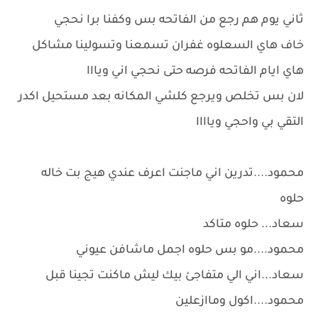
ثاني يوم هم رجع من الفاتحه بس وكفنا برا نحجي
خاف هاي السعلوه غفران تسمعنا وتسولينا مشاكل
هاي ايام الفاتحه فرصه حتى نحجي اني ويااا
لان بس تخلص ويرجع كلشي المكانه بعد مستحيل اكدر
التقي بي واحجي وياااا
محمود....تدرين اني ماجنت اعرف عندي هيج بت خاله
حلوه
سعاد... حلوه متاكد
محمود....مو بس حلوه اجمل ماشافن عيوني
سعاد...اني الي متفاجئ بيك ليش ماكنت تجينا قبل
محمود....اكول وماازعلين