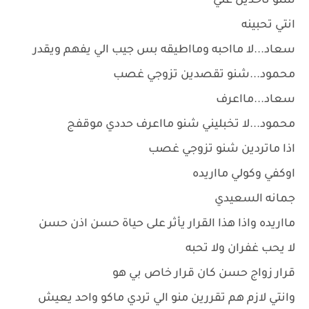
شنو تاخذين علي
انتي تحبينه
سعاد...لا مااحبه ومااطيقه بس جيب الي يفهم ويقدر
محمود...شنو تقصدين تزوجي غصب
سعاد...مااعرف
محمود...لا تخبليني شنو مااعرف حددي موقفج
اذا ماتردين شنو تزوجي غصب
اوكفي وكولي مااريده
جمانه السعيدي
مااريده واذا هذا القرار يأثر على حياة حسن اذن حسن
لا يحب غفران ولا تحبه
قرار زواج حسن كان قرار خاص بي هو
وانتي لازم هم تقررين منو الي تردي ماكو واحد يعيش