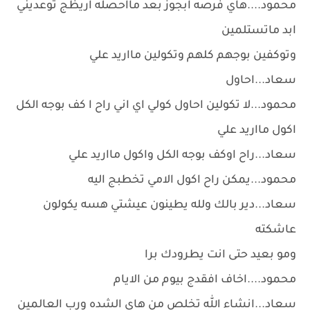
محمود....هاي فرصه ابجوز بعد مااحصله اريظج توعديني
ابد ماتستلمين
وتوكفين بوجهم كلهم وتكولين مااريد علي
سعاد...احاول
محمود...لا تكولين احاول كولي اي اني راح ا كف بوجه الكل
اكول مااريد علي
سعاد...راح اوكف بوجه الكل واكول مااريد علي
محمود...يمكن راح اكول الامي تخطبج اليه
سعاد...دير بالك ولله يطينون عيشتي هسه يكولون
عاشكته
ومو بعيد حتى انت يطرودك برا
محمود....اخاف افقدج بيوم من الايام
سعاد...انشاء الله تخلص من هاي الشده ورب العالمين