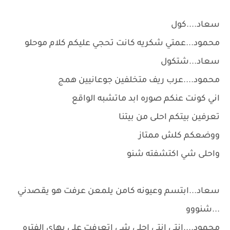
سعاد....كول
محمود...عمتي شكريه كانت تحجي عليكم كلام موحلو
سعاد...شتكول
محمود....عرب ريف متخلفين جوعانيين همج
اني كونت عنكم صوره ابد ماتشبه الواقع
تعرفين بيتكم احلى من بيتنا
ووضعكم كلش ممتاز
واحلى شي اكتشفته شنو
سعاد...ابتسم وعيونه كامن يلمعن عرفت هو يقصدني
...شنووو
محمود....انتي انتي احلى شي اتعرفت علي بهاي الفتره