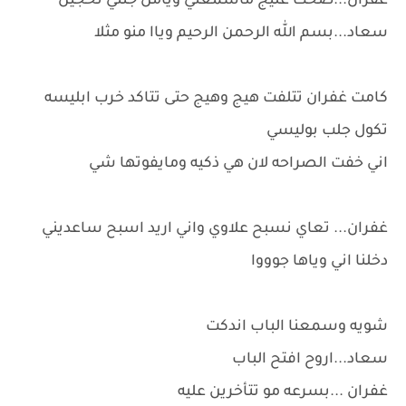
غفران...صحت عليج ماسمعتي ويامن جنتي تحجين
سعاد...بسم الله الرحمن الرحيم وياا منو مثلا
كامت غفران تتلفت هيج وهيج حتى تتاكد خرب ابليسه
تكول جلب بوليسي
اني خفت الصراحه لان هي ذكيه ومايفوتها شي
غفران... تعاي نسبح علاوي واني اريد اسبح ساعديني
دخلنا اني وياها جوووا
شويه وسمعنا الباب اندكت
سعاد...اروح افتح الباب
غفران ...بسرعه مو تتأخرين عليه