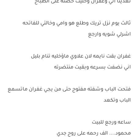
تغدينا اني وغفران وخليت حصته على الطباخ
ثالث يوم نزل تريك وطلع هو وامي وخالتي للفاتحه
اشرلي شويه وارجع
غفران بقت نايمه لان علاوي ماؤخليه تنام بليل
اني نضفت بسرعه وبقيت منتضرته
فتحت الباب وشفته مفتوح حتى من يجي غفران ماتسمع
الباب وتكعد
ساعه ورجع للبيت
محمود.... الف رحمه على روح جدي