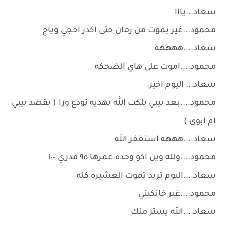
سعاد...يااا
محمود...غير يموت من زمان حتى اكدر احجي وياج
سعاد....ههههه
محمود....اموت على هاي الضحكه
سعاد... اليوم اخير
محمود....بعد بيبي بلكت الله بهديه تودع ورا ( يقصد بيبي
ام ابوي )
سعاد....هههه استغفر الله
محمود....ولله وين اكو وحده عمرها ٩٥ مدري ١٠٠
سعاد....اليوم تريد تموت العشيره كله
محمود....غير خانكيني
سعاد....الله يستر منك