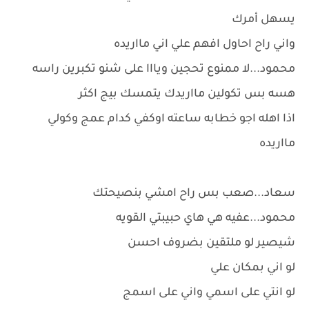
يسهل أمرك
واني راح احاول افهم علي اني مااريده
محمود...لا ممنوع تحجين ويااا على شنو تكبرين راسه
هسه بس تكولين مااريدك يتمسك بيج اكثر
اذا اهله اجو خطابه ساعته اوكفي كدام عمج وكولي
مااريده
سعاد...صعب بس راح امشي بنصيحتك
محمود...عفيه هي هاي حبيبتي القويه
شيصير لو ملتقين بضروف احسن
لو اني بمكان علي
لو انتي على اسمي واني على اسمج