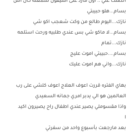
اتصلت علي .. اول مارد على التليفون سمعته كال اش
بسام...هلو حبيبتي
نازك...اليوم طالع من وكت شعجب اكو شي
بسام...لا ماكو شي بس عندي طلبيه ورحت استلمه
نازك...تمام
بسام....حبيبتي اموت عليج
نازك...واني هم اموت عليك
بهاي الفتره قررت اعوف العلاج اعوف كلشي على رب
العالمين هو الي يدبر امري جمانه السعيدي
واذا مقسوملي يصير عندي اطفال راح يصيرون اكيد
ا
بعد مارجعت بأسبوع واحد من سفرتي