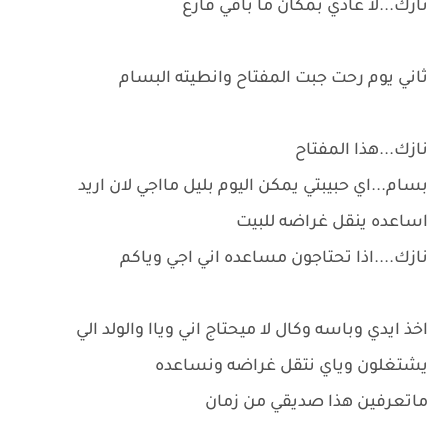
نازك...لا عادي بمكان ما باقي فارغ
ثاني يوم رحت جبت المفتاح وانطيته البسام
نازك...هذا المفتاح
بسام...اي حبيبتي يمكن اليوم بليل مااجي لان اريد
اساعده ينقل غراضه للبيت
نازك....اذا تحتاجون مساعده اني اجي وياكم
اخذ ايدي وباسه وكال لا ميحتاج اني وياا والولد الي
يشتغلون وياي نتقل غراضه ونساعده
ماتعرفين هذا صديقي من زمان