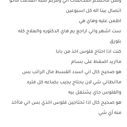
ومثل ماكتلكم المكالمات اني ومربم شبه انعدمت ماكو
اتصال بينا اله كل اسبوعين
اطمن عليه وهاي هي
ست اشهر واني اراجع يم هاي الدكتوره والعلاج كله
بلورق
كنت اذا احتاج فلوس اخذ من بابا
مااريد اضغط على بسام
هو صحيح كال اني اسدد القسط مال الراتب بس
ماانطاني شي لان يحتاج يجيب بضاعه كل فتره
والفلوس جاي يشتغل بيه
هو صحيح كال اذا تحتاجين فلوس اخذي بس اني ماأخذ
منه أي شي