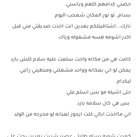
حضني كدامهم كلهم وباسني
بسام..تو نور المكان شعجب اليوم
نازك...اشتاقيتلكم بعدين انت اخذت صديقتي مني قبل
اكدر اشوفه هسه مشغوله وياك
كامت هي من مكانه واجت سلمت عليه سلام كلش بارد
يمكن لو اني بمكانه وواحد مشغلني ومنطيني راتبي
ليكدام
حتى اشيله مو بس اسلم علي
بس هي كان سلامه بارد
اني مااخذت ابالي كلت ايجوز تعبانه لو محرجه من الولد
كعدت شويه بسام طلبلي عصير شربت بعدين رحت على