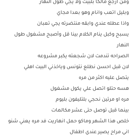
ومن ارجع مالكا بلبيت ولا يجي طول النهار
وبليل اتعب وانام وهو بعدا مجاي
واذا عطله عندي وابقه منتضرته يجي تعبان
يسبح وكبل ينام الكلام بينا قل وأصبح مشغول طول
النهار
الصراحه تندمت لان شجعته يكبر مشروعه
لان قبل احسن نطلع نتونس وياخذني البيت اهلي
يتصل عليه اكثر من مره
هسه حتلو اتصل علي يكول مشغول
مره او مرتين نحجي بلتليفون بليوم
بينما قبل توصل حتى عشر مكالمات
خلص هذا الشهر وماكو حمل انهاريت فد مره يعني شنو
اني مراح يصير عندي اطفال