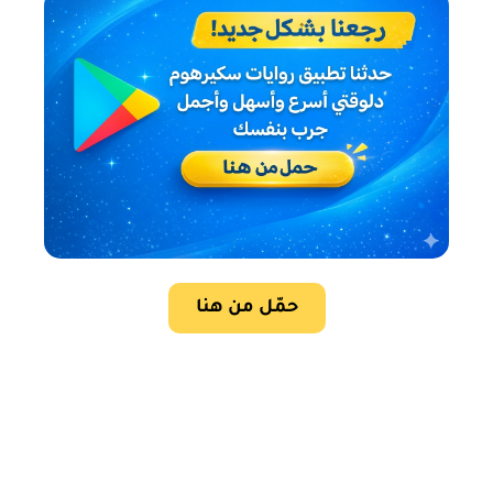
حمّل من هنا