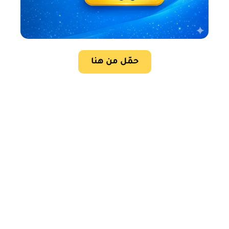
حمّل من هنا