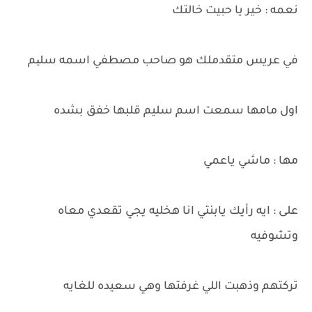
نعمه : خير يا حبيت خالتك
في عريس متقدملك هو صاحب مصطفي اسمه سلیم
اول مامها سمعت اسم سليم قلبها خفق بشده
مها : ماشي ياعمي
على : ايه رأيك يابنتي انا هخليه يجي تقعدي معاه
وتشوفيه
تركتهم وذهبت اللي غرفتها وهي سعيده للغايه