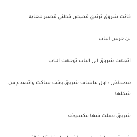
كانت شروق ترتدي قميص قطني قصير للغايه
بن جرس الباب
اتجهت شروق الى الباب توجهت الباب
مصطفى : اول ماشاف شروق وقف ساكت واتصدم من
شكلها
شروق عملت فيها مكسوفه