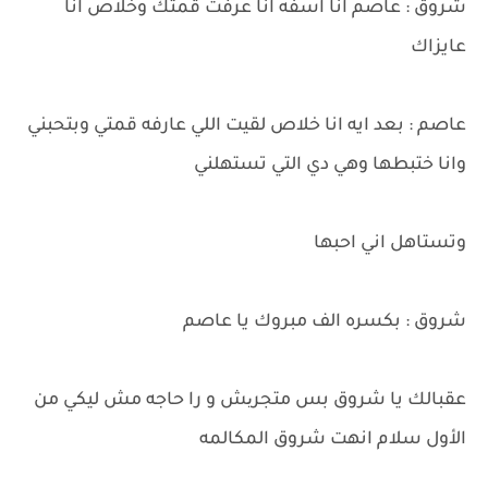
شروق : عاصم انا اسفه انا عرفت قمتك وخلاص انا
عايزاك
عاصم : بعد ايه انا خلاص لقيت اللي عارفه قمتي وبتحبني
وانا ختبطها وهي دي التي تستهلني
وتستاهل اني احبها
شروق : بكسره الف مبروك يا عاصم
عقبالك يا شروق بس متجریش و را حاجه مش ليكي من
الأول سلام انهت شروق المكالمه