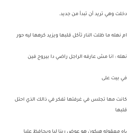
دخلت وهي تريد أن تبدأ من جديد.
ام نهله ما ظلت النار تأكل قلبها ويزيد كرهها ليه حور
نهله : انا مش عارفه الراجل راضي دا بيروح فين
في بيت على
كانت مها تجلس في غرفتها تفكر في ذالك الذي احتل
قلبها
یاه معقوله هيكون هو عوض ربنا ليا ويحافظ عليا