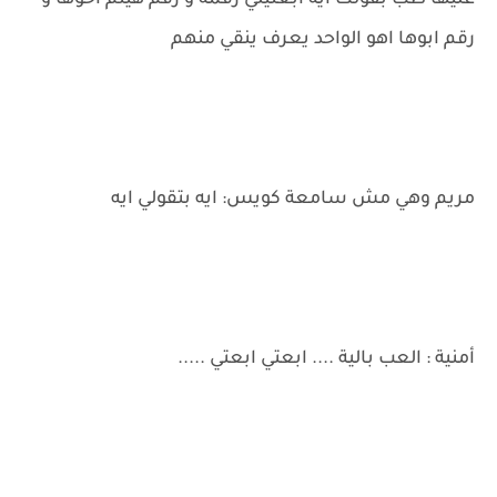
عليها طب بقولك ايه ابعتيلي رقمه و رقم هيثم اخوها و
رقم ابوها اهو الواحد يعرف ينقي منهم
مريم وهي مش سامعة كويس: ايه بتقولي ايه
أمنية : العب بالية .... ابعتي ابعتي .....