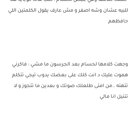
كملت كلامها وهي بتبص لحسام : طب هات كوباية هنا
للبيه عشان وشه اصفر و مش عارف يقول الكلمتين اللي
حافظهم
وجهت كلامها لحسام بعد الجرسون ما مشي : فاكرني
هموت عليك د انت كلك على بعضك يدوب تيجي تتكلم
تتهته ..من امتى طلعلك صوتك و بعدين ما تتجوز و لا
تتنيل انا مالي