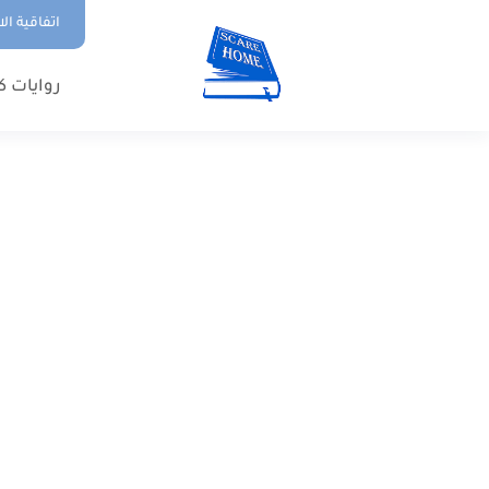
اتفاقية ال
روايات ك