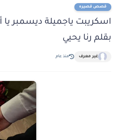
قصص قصيره
اسكريبت ياجميلة ديسمبر يا أ
بقلم رنا يحيي
غير معرف
منذ عام