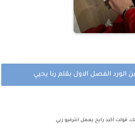
 الورد الفصل الاول بقلم رنا يحيي
 قولت أكيد رايح يعمل انترفيو زيي