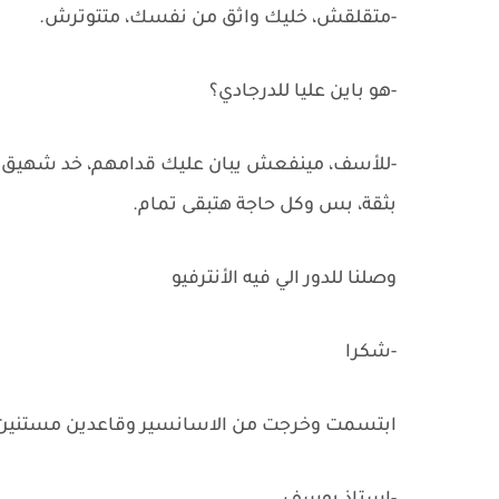
-متقلقش، خليك واثق من نفسك، متتوترش.
-هو باين عليا للدرجادي؟
-للأسف، مينفعش يبان عليك قدامهم، خد شهيق وز
بثقة، بس وكل حاجة هتبقى تمام.
وصلنا للدور الي فيه الأنترفيو
-شكرا
ابتسمت وخرجت من الاسانسير وقاعدين مستنين يت