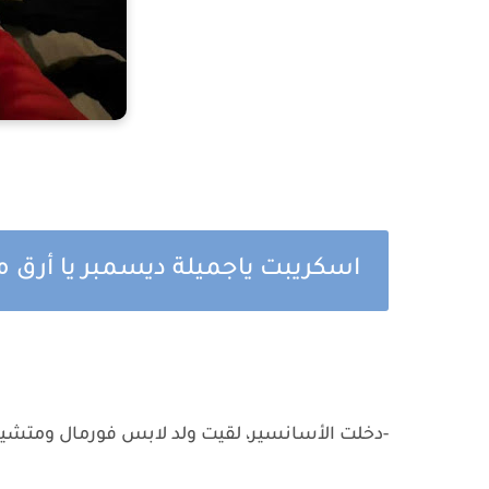
اسكريبت ياجميلة ديسمبر يا أرق من
-دخلت الأسانسير، لقيت ولد لابس فورمال ومتشيك،