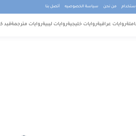
استخدام
من نحن
سياسة الخصوصيه
أتصل بنا
املة
روايات عراقية
روايات خليجية
روايات ليبية
روايات مترجمة
قيد كت