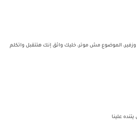
فير، الموضوع مش موتر، خليك واثق إنك هتتقبل واتكلم
نده علينا