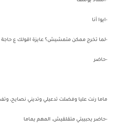
-استاذ يوسف
-ايوا أنا
-لما تخرج ممكن متمشيش؟ عايزة اقولك ع حاجة
-حاضر
ماما رنت عليا وفضلت تدعيلي وتديني نصايح، وتفك
-حاضر يحبيبتي متقلقيش، المهم يماما