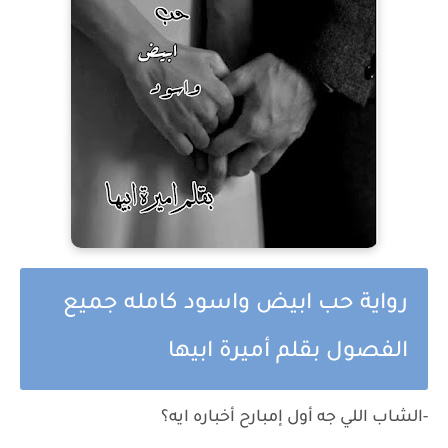
رواية حب ابيض واسود كامله جميع
الفصول بقلم أميرة ابيها
-الشاب اللي جه أول إمبارح أخباره ايه؟