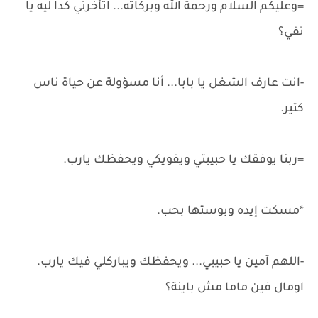
=وعليكم السلام ورحمة الله وبركاته... اتأخرتي كدا ليه يا
تقي؟
-انت عارف الشغل يا بابا... أنا مسؤولة عن حياة ناس
كتير.
=ربنا يوفقك يا حبيبتي ويقويكي ويحفظك يارب.
*مسكت إيده وبوستها بحب.
-اللهم آمين يا حبيبي... ويحفظك ويباركلي فيك يارب.
اومال فين ماما مش باينة؟