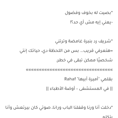
*بصيت له بخوف وفضول
-يعني إيه مش أي حد؟!
*شريف رد بنبرة غامضة وترتني
=هتعرفي قريب… بس من اللحظة دي، حياتك إنتي
شخصيًا ممكن تبقى في خطر.
»»»»»»»»»»»»»»»»»»»»»»»»»»»»»»»»»
بقلمي "أميرة أبيها" Rahaf
|| في المستشفى – أوضة الأطباء ||
*دخلت أنا ورنا وقفلنا الباب ورانا، صوتي كان بيرتعش وأنا
بتكلم