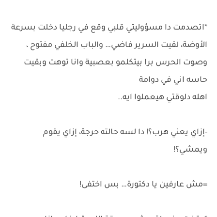
*اتصدمت دا مسؤوليتي قلبي وقع في رجليا دخلت بسرعة
الأوضة، لقيت السرير فاضي… والباب الخلفي مفتوح ،
وصوت الحرس برا بيتكلمو بعصبية وانا توهت وبقيت
حاسه اني في دوامة
اهله دلوقتي هيعملوا ايه..
-إزاي يعني هرب؟! دا لسه حالته حرجة، إزاي يقوم
ويمشي؟!
=مش عارفين يا دكتورة… بس اختفى!