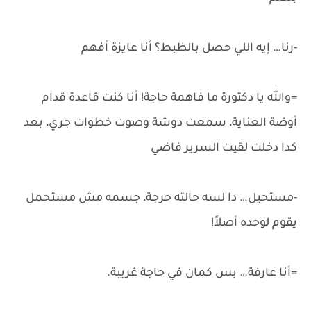
-رنا… إيه اللي حصل بالظبط؟ أنا عايزة أفهم
=والله يا دكتورة ما فاهمة حاجة! أنا كنت قاعدة قدام
أوضة العناية، سمعت دوشة وصوت خطوات جري، بعد
كدا دخلت لقيت السرير فاضي
-مستحيل… دا لسه حالته حرجة، جسمه مش مستحمل
يقوم لوحده أصلاً!
=أنا عارفة… بس كمان في حاجة غريبة.