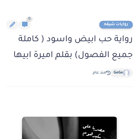
0
روايات شيقه
رواية حب ابيض واسود ( كاملة
جميع الفصول) بقلم اميرة ابيها
GeGe
منذ عام