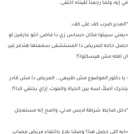
في إيه، ولما رجعنا لقيناه اختفى.
*المدير ضرب كف على كف:
=يعني سيبتوا مكان حساس زي دا فاضي انتو عارفين لو
حصل حاجه للمريض دا المستشفى سمعتها هتدمر غير
ان اهله مش هيسكتوا؟!
- يا دكتور الموضوع مش طبيعي… المريض دا مش قادر
يتحرك أصلاً، لسه بين الحياة والموت، إزاي يختفي كدا؟!
*دخل ضابط شرطة لابس مدني، واضح إنه مستعجل
=إيه اللي حصل هنا؟ وصلنا بلاغ باختفاء مريض مصاب