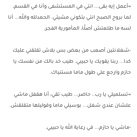
=أعمل إيه بقى... انتي في المستشفى وأنا في القسم،
لما بروح الصبح انتي بتكوني مشيتي. الحمدلله والله... أنا
لسه ما طلعتش أصلًا، المأمورية الفجر.
-شغلانتين أصعب من بعض بس بلاش تقلقني عليك
كدا... ربنا يقويك يا حبيبي. طيب خد بالك من نفسك يا
حازم وارجع علي طول ماما مستنياك.
=تسلميلي يا رب.. حاضر... طيب تقي، أنا هقفل ماشي
علشان عندي شغل... بوسيلي ماما وقوليلها متقلقش.
-ماشي يا حازم... في رعاية الله يا حبيبي.