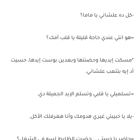
-كل ده علشاني يا ماما؟
=هو انتي عندي حاجة قليلة يا قلب أمك؟
*مسكت إيديها وحضنتها وبعدين بوست إيدها، حسيت
أد إيه بتتعب علشاني.
=تسلميلي يا قلبي وتسلم الإيد الجميلة دي.
-يلا يا حبيبتي غيري هدومك وأنا هغرفلك الأكل.
=حاضر يا حبيبتي... حضرت الظابط لسه في الشغل؟