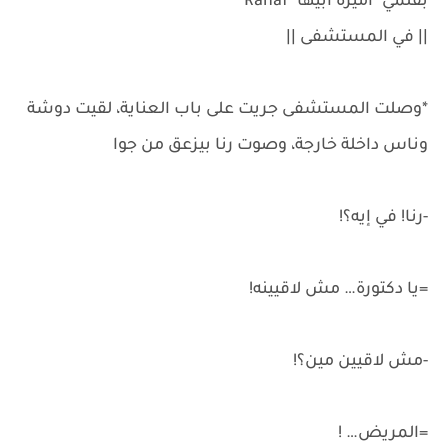
بقلمي "أميرة أبيها" Rahaf
|| في المستشفى ||
*وصلت المستشفى جريت على باب العناية، لقيت دوشة
وناس داخلة خارجة، وصوت رنا بيزعق من جوا
-رنا! في إيه؟!
=يا دكتورة… مش لاقيينه!
-مش لاقيين مين؟!
=المريض… !