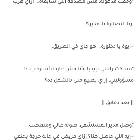
*وقفت مذهولة، مش مصدقة اللي شايفاه… ازاي هرب
-رنا، اتصلتوا بالمدير؟!
=ايوة يا دكتورة… هو جاي في الطريق.
*مسكت راسي بإيديا وأنا مش عارفة أستوعب، دا
مسؤوليتي، إزاي يضيع مني بالشكل ده؟!
|| بعد دقائق ||
*وصل مدير المستشفى، صوته عالي ومتعصب
=إيه اللي حاصل هنا؟ إزاي مريض في حالة حرجة يختفي