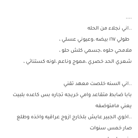
....
..اني نجلاء من الحله
طولي ١٦٧ بيضه ،وعيوني عسلي ،
ملامحي حلوه ،جسمي كلش حلو ،
شعري الحد خصري ،مموج وناعم ،لونه كستنائي ،
..اني السنه خلصت معهد تقني
بابا ضابط متقاعد وامي خريجه تجاره بس كاعده بلبيت
يعني مامتوضفه
..اخوي الجبير عايش بلخارج ازوج عراقيه واخذه وطلع
صار خمس سنوات