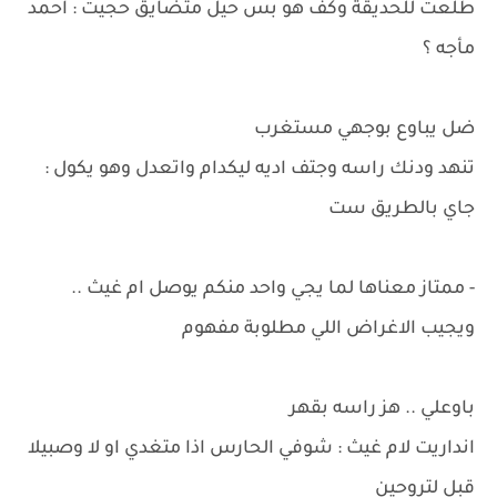
طلعت للحديقة وكف هو بس حيل متضايق حجيت : احمد
مأجه ؟
ضل يباوع بوجهي مستغرب
تنهد ودنك راسه وجتف اديه ليكدام واتعدل وهو يكول :
جاي بالطريق ست
- ممتاز معناها لما يجي واحد منكم يوصل ام غيث ..
ويجيب الاغراض اللي مطلوبة مفهوم
باوعلي .. هز راسه بقهر
انداريت لام غيث : شوفي الحارس اذا متغدي او لا وصبيلا
قبل لتروحين