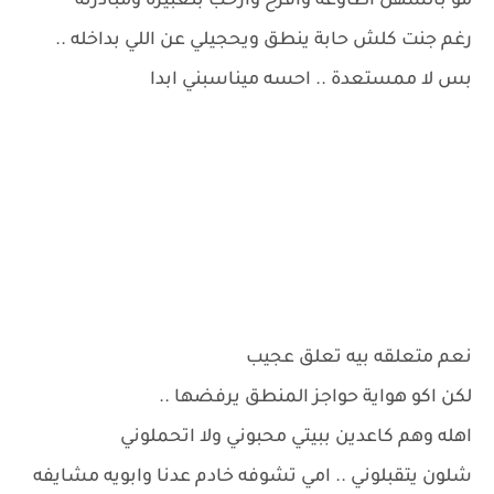
مو بالسهل اطاوعه وافرح وارحب بتعبيره ومبادرته
رغم جنت كلش حابة ينطق ويحجيلي عن اللي بداخله ..
بس لا ممستعدة .. احسه ميناسبني ابدا
نعم متعلقه بيه تعلق عجيب
لكن اكو هواية حواجز المنطق يرفضها ..
اهله وهم كاعدين ببيتي محبوني ولا اتحملوني
شلون يتقبلوني .. امي تشوفه خادم عدنا وابويه مشايفه