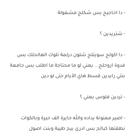
- دا احاجيج بس شكلج مشغولة
- شتريدين ؟
- دا اكولج سويتلج شلون درلمة تلوك الهالحلك بس
فدوة اروحلج .. يعني لو ما محتاجة ما اطلب بس جامعة
بنتي رايدين قسط هاي الأيام حتى لو دين
- تردين فلوس يعني ؟
- اصير ممنونة يداده والله حايرة الف حيرة وبالكوات
نطقتها كبالج بس ادري بيج طيبة وبنت اصول