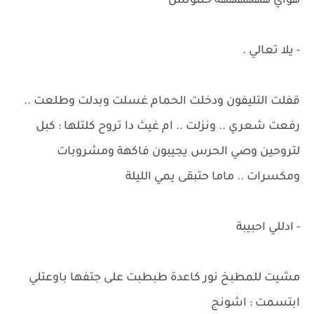
هواي ههههههه حنتونس
- يلا تعالي .
قفلت التليفون ودخلت الحمام غسلت وبدلت وطلعت ..
رفعت شعري .. ونزلت .. ام غيث دا تروح كلتلها : كبل
لتروحين وصي الحرس يجيبون فاكهة ومشروبات
ومكسرات .. ماما حتبقى يمي الليلة
- ادللي احبيبة
مشيت للمطبخ نور كاعدة طبطبت على جتفها باوعتلي
ابتسمت : اشونج