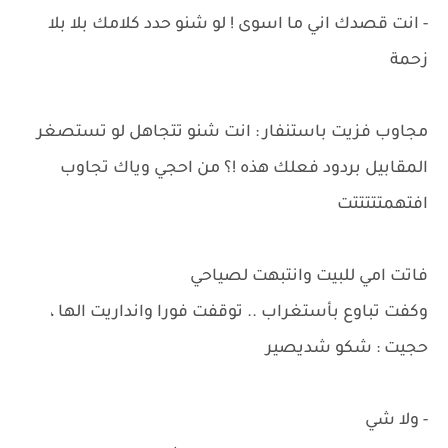
- انت قصدك اني ما اسوى ! لو شنو حدد كلامك بلا بلا
زحمة
مجاوب فزيت باستنفار : انت شنو تتجاهل لو تستصغر
المقابيل بردود فعلك هذه !؟ من احجي وياك تجاوب
افتهمتتتتتت
فاتت امي للبيت وانتبهت لصياحي
وكفت تباوع بأستغراب .. توقفت فورا وانداريت الها ،
حجيت : شكو شديصير
- ولا شي