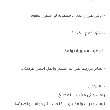
- اوكي على راحتج .. متغدية لو اسوي قهوة
- شنو اكو ع الغدا ؟
- ام غيث مسوية دولمة
- تمام حرريها على ما اسبح وابدل احس عركت ..
- يلا روحي
راحت واني مشيت للمطبخ
لزمت جدر الدولمة بارد .. فتحت النار جواه .. ونصيتها