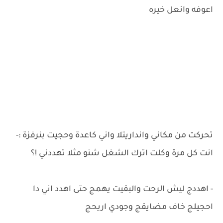
اعوفه وانعل خيره
تحركت من مكاني وانداريتلا واني كاعدة وحجيت بنرفزة :-
انت كل مرة وكلت اترك الشغل شنو مثلا تهددني !؟
- اهددج ليش الرحت والبقيت يهمج حتى اهدد اني دا
احجيلج خاف مضايقج وجودي اريحج