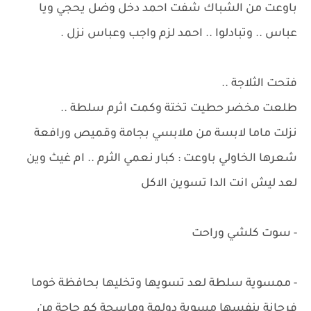
باوعت من الشباك شفت احمد دخل وضل يحجي ويا
عباس .. وتبادلوا .. احمد لزم واجب وعباس نزل .
فتحت الثلاجة ..
طلعت مخضر حطيت تختة وكمت اثرم سلطة ..
نزلت ماما لابسة من ملابسي بجامة وقميص ورافعة
شعرها الخاولي باوعت : كبار نعمي الثرم .. ام غيث وين
لعد ليش انت الدا تسوين الاكل
- سوت كلشي وراحت
- ممسوية سلطة لعد تسويها وتخليها بحافظة خوما
فرحانة بنفسها مسوية دولمة وماسحة كم حاجة من