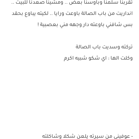
تقربنا سلمنا وباوسنا بعض .. ومشينا صعدنا للبيت ..
انداريت من باب الصالة باوعت ورايا .. لكيته يباوع بحقد
بس شافني باوعته دار وجهه مني بعصبية !
تركته وسديت باب الصالة
وكلت الها : اي شكو شبيه اكرم
- عوفيني من سيرته يلعن شكلا وشاكلته