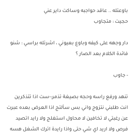
باوعتله .. عاقد حواجبه وساكت داير عني
حجيت : متجاوب
دار وجهه على كيفه وباوع بعيوني ، اشرتله براسي : شنو
فائدة الكلام بعد الصار ؟
- جاوب
تنهد ورفع راسه وحجه بصيغة تذمر:-ست اذا تتذكرين
انت طلبني نتزوج واني بس سألتج اذا العرض بعده عبرت
عن رغبتي لا تخافين لا محاول استغلج ولا رايد اتصيد
فرص ولا اريد اي شي حتى واذا رايدة اترك الشغل هسه