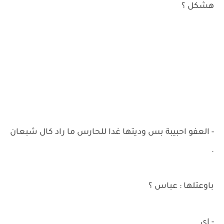
هشكل ؟
- العفو احبيبة بس وديتها غدا للحارس ما راد كال شبعان
.
باوعتلها : عباس ؟
- اي