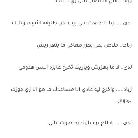
زياد... انتي الاعصار مش زي البنات
ندی..... زیاد اطلعت على بره مش طايقه اشوف وشك
زیاد... خلاص بقى بهزر معاكي ما يتهز ريش
لدى.. لا ما بهزرش وياريت تخرج عايزه البس هدومي
زياد..... واخرج ليه عادي انا مساعدك ما هو انا زي جوزك
بردوان
ندی...... اطلع بره بازیاد و بصوت عالى