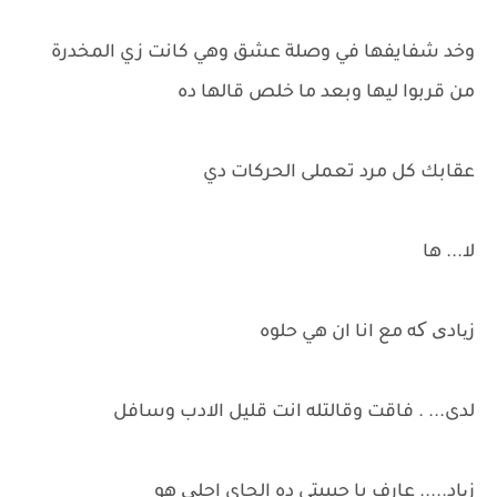
وخد شفايفها في وصلة عشق وهي كانت زي المخدرة
من قربوا ليها وبعد ما خلص قالها ده
عقابك كل مرد تعملى الحركات دي
لا... ها
زیادی که مع انا ان هي حلوه
لدى... . فاقت وقالتله انت قليل الادب وسافل
زیاد..... عارف يا حبيبتي ده الجاي احلی هو