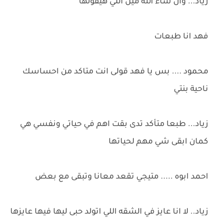
زياد... وان شاء الله مين اللي هيقولها
فهد انا طبعات
محمود .... بس يا فهد قولى انت متاكد من احساسك
ناحية بنتي
زياد... طبعا متأكد تدى بقت اهم في حياتي ونفسي هي
كمان ابقى شي مهم لحياتها
احمد ابوه ..... متيجي تقعد معانا وتبقى مع بعض
زياد.. لا انا عايز في الشقه اللي اتولد حبى ليها فيها عايزها