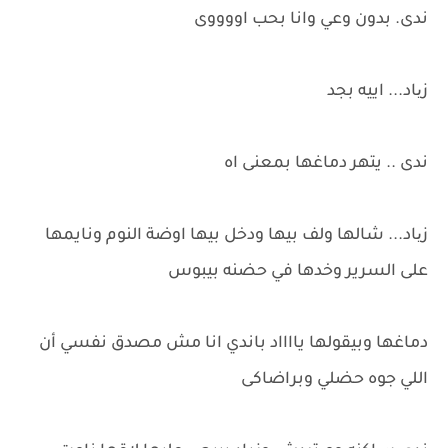
ندى. بدون وعي وانا بحب اووووى
زیاد... اييه بجد
ندى .. يتهر دماغها بمعنى اه
زیاد... شالها ولف بيها ودخل بيها اوضة النوم ونايمها
على السرير وخدها في حضنه بيبوس
دماغها وبيقولها يااااد باندي انا مش مصدق نفسي أن
اللي جوه حضلي وبراضاكى