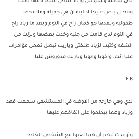
ندی ساكنه ومیتردش وزياد بيبص عليها لاقها نامت
وفضل يبص عليها اد اييه ان هي جميله وملامحها
طفوليه وبعدها هو كمان راح في النوم وبعد ما زياد راح
في النوم ندى قامت من جنبه وخدت بعضها ونزلت من
الشقه وكتبت لزياد طلقتي وياريت تبطل تعمل مؤامرات
عليا انت. واخويا وابويا وياريت مدوروش عليا
F.B
ندي وهي خارجه من الاوضه في المستشفى سمعت فهد
وزياد وهما بيكلموا على اتفاقهم عليها
وتوعدت ليهم أن هما لعبوا مع الشخص الغلط