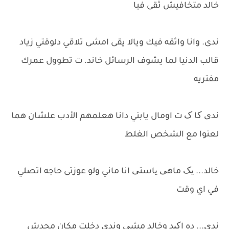
خالد متخافيش ثقى فيا
ندى. وانا واثقه فيك ويالا يقى امشى تلاقي دلوقتي زياد
قالب الدنيا لما يشوف الرسائل خاند. ت تطوول عمرك
مفتريه
ندی کا ک ت اومال يابني دانا هعلمهم الأدب علشان هما
لعنوا مع الشخص الغلط
خالد... یک ماهی یاستی انا ماني ولو عوزتى حاجه اتصلي
في اي وقت
ندی... ده اکید وخالد مشی وندی دخلت مكان محدش