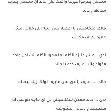
محدش يعرفوا غيرها واكدت على خالد ان محدش يعرف
مكانها وخالد
قالها متخافيش يا اعصار بس ايبيه اللي خلاكي مش
عايزه يعرف مكانك
ندي... مش ​​عايزه اتكلم لما هعوز اتكلم انت اول واحد
مقوله وانت عارف كده يا خالد
خالد ..... عارف ياندى بس عايزه اقولك زياد بيحبك
ندى ... خالد ممكن متكلمنيش في اي حاجه دلوقتی اذا
متغليطه و دماغی مشوشه