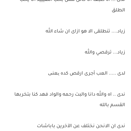
ندی ... اه طبعا انا كائن مش بحب التقيييد انا يحب
الطلق
زياد.... تنطلقى الا هو ازاى ان شاء الله
زياد... ترقصي والله
لدى ..... العب أجرى ارقص كده یعنی
ندى .. اه والله دانا والبت رحمه والواد فهد كنا بتخربها
القسم بالله
ندى ان الانحن نختلف عن الآخرين باباشات