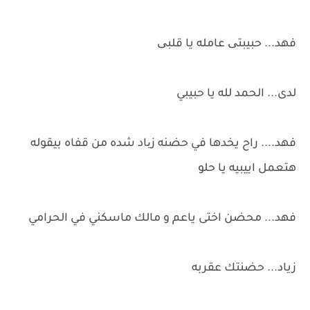
فهد... حبيبتی عامله يا قلبی
لدى... الحمد لله يا حبيبي
فهد.... راح يخدها في حضنه زیاد شده من قفاه بيقوله
هتعمل اييبيه يا حلو
فهد... محضن اختى ياعم و مالك ماسكني في الحرامي
زياد... حضنتك عقربه