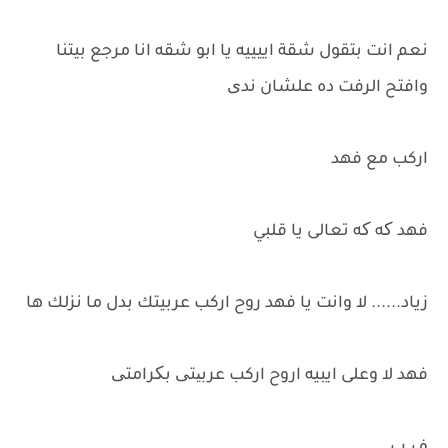
نعم انت بتقول شقة اييييه يا ابو شقه انا مرجع بيتنا
وافتح الرفت ده علشان ندی
اركب مع فهد
فهد که که تعالى يا قلبي
زياد...... لا وانت يا فهد روح اركب عربيتك بدل ما نزلك ها
فهد لا وعلى ايبيه اروح اركب عربیتی بکرامتی