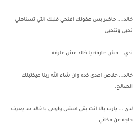
خالد.... حاضر بس هقولك افتحي قلبك انتي تستاهلي
تحيى وتتحيى
ندي... مش ​​عارفه يا خالد مش عارفه
خالد... خلاص اهدى كده وان شاء الله ربنا هيكتبلك
الصالح.
لدى ... يارب بالا انت بقى امشى واوعى يا خالد حد يعرف
حاجه عن مكاني