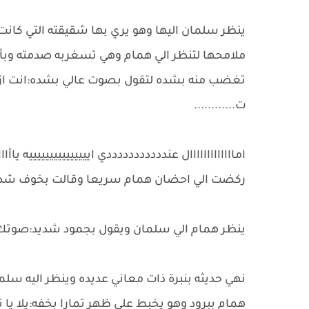
ينظر سلمان اليها وهو يري بها شقيقته التي كان
ملامحها لتنظر الي همام وهي تسغربه صدمته وبأنه
تغضب منه بشده لتقول بصوت عالي بشده:انت ازا
ت............
امااااااااااااال عندددددددددددي ايييييييييييييييه ياأ
ركضت الي احضان همام سريعا وقالت بخوف شديد:
ينظر همام الي سلمان ويقول بجمود شديد:صوتك لو
نهي حديثه بنبرة ذات معاني عديده وينظر اليه سلم
همام ببرود وهو يخبط علي ظهر تمارا بخفه:يلا يا 