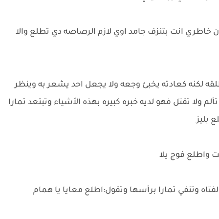
 خاطري انت بتنزف جامد اوي لازم الرصاصه دي تطلع والا
ه لكنه كعادته يخبئ وجعه ولا يجعل احد يشعر به وينظر
 ولا تقتل فهو لديه خبره كبيره بهذه الأشياء وتبتعد تمارا
 بليز
ت واطلع فوج يلا
اه وتنفي تمارا برأسها وتقول:اطلع معايا يا همام