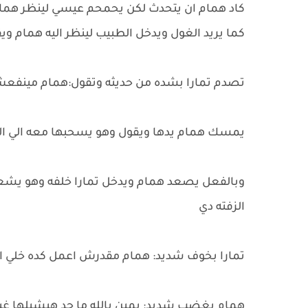
كاد همام ان يتحدث لكن يحمحم عيسي لينظر همام 
كما يريد الغول ويدخل الطبيب لينظر اليه همام و
تصدم تمارا بشده من حديثه وتقول:همام مينف
يمسك همام يدها ويقول وهو يسحبها معه الي الاعل
وبالفعل يصعد همام ويدخل تمارا خلفه وهو يشعر 
الزفته دي
تمارا بخوف شديد: همام مقدرش اعمل كده خلي ال
همام بغضب شديد: يمين بالله ما حد هيشيلها غير