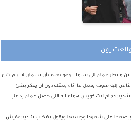
 والعشرون
الآن وينظر همام الي سلمان وهو يعلم بأن سلمان لا يري شئ
الناس إليه سوف يفعل ما أتاه بعقله دون ان يفكر بشئ
 شديد:همام انت كويس همام ايه اللي حصل همام رد عليا
 به ويضعها علي شعرها وجسدها ويقول بغضب شديد:مفيش