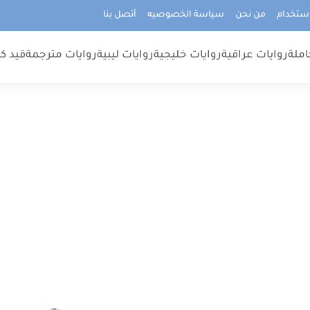
استخدام
من نحن
سياسة الخصوصيه
أتصل بنا
املة
روايات عراقية
روايات خليجية
روايات ليبية
روايات مترجمة
قيد كت