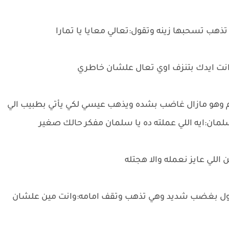
ذهب تسحبها زينه وتقول:تعالي معايا يا تمارا
م انت ايدك بتنزف اوي تعال علشان خاطري
هم وهو مازال غاضب بشده ويذهب عيسي لكي يأتي بطبيب الي
ان:ايه اللي عملته ده يا سلمان مفكر حالك صغير
اللي عايز نعمله والا هجتله
وتقول بغضب شديد وهي تذهب وتقف امامه:وانت مين علشان