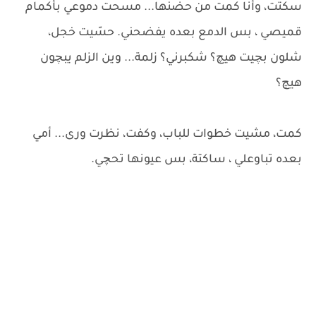
سكَتت، وأنا كمت من حضنها... مسحت دموعي بأكمام
قميصي ، بس الدمع بعده يفضحني. حسّيت خجل،
شلون بچيت هيچ؟ شكبرني؟ زلمة... وين الزلم يبچون
هيچ؟
كمت، مشيت خطوات للباب، وكفت، نظرت ورى... أمي
بعده تباوعلي ، ساكتة، بس عيونها تحچي.