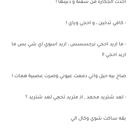
اخذت الجكاره من شفته و ذبيتها !
- كافي تدخين ، و احجي وياي !
- ما اريد احجي نرجسسس ، اريد اسوي اي شي بس ما
اريد احجي !!
صاح بيه حيل واني دمعت عيوني وصرت عصبية همات !
- لعد شتريد محمد , اذ متريد تحچي لعد شتريد ؟
بقه ساكت شوي وكال الي