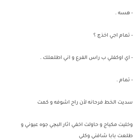
- هسه .
- تمام اجي اخذچ ؟
- اي اوكفلي ب راس الفرع و اني اطلعلك .
- تمام .
سديت الخط فرحانه لأن راح اشوفه و كمت
وخليت مكياج و حاولت اخفي اثار البچي جوه عيوني و
طلعت بابا شافني وكلي