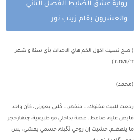
رواية عشق الضابط الفصل الثاني
والعشرون بقلم زينب نور
( صح نسيت اكول الكم هاي الاحداث بأي سنة و شهر
٢٠٢٤/١١/٢٢ )
(محمد)
رجعت للبيت مخنوك... منقهر... كَلبي يعورني، كأن واحد
قابض عليه، ضاغط ، غصة بداخلي مو طبيعية، چنهازحجر
ما ينهضم. حسّيت إن روحي ثگيلة، جسمي يمشي، بس