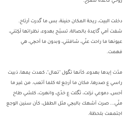
روحي گاعدة تصرخ.
دخلت البيت، ريحة المكان حنينة، بس ما گدرت أرتاح.
شفت أمي گاعِدة بالصالة، تسبّح بهدوء، نظراتها لَكِتني،
عيونها ما راحت عنّي، شافتني، وبدون ما أحچي، هي
فهمت.
مدّت إيدها بهدوء، كأنها تگول "تعال"، كعدت يمها، ذبيت
راسي ع صدرها، مكان ما أرجع له كلما أتعب. من غير ما
أحس، دموعي نزلت، ثگلت ع خدّي، وانهرت، كلشي طاح
منّي... صرت أشهك بالبچي مثل الطفل، كأن سنين الوجع
اجتمعت بلحظة.