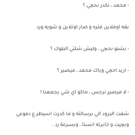
- محمد ، نكدر نحچي ؟
بقه اوفلاين فتره و صار اونلاين و شويه ورد
- بشنو نحچي ، وليش شلتي البلوك ؟
- اريد احچي وياك محمد ، ميصير ؟
- لا ميصير نرجس ، ماكو اي شي يجمعنا !
شفت البرود الي برسالته و ما كدرت اسيطر ع دموعي
وبچيت و خابرته انستا ، وبسرعة رد .