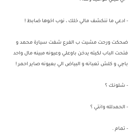
- ادعي ما ننكشف مالي خلك ، نوب اخوها ضابط !
ضحكت ورحت مشيت ب الفرع شفت سيارة محمد و
فتحت الباب لكيته يدخن باوعلي وعيونه مبينه مال واحد
باچي و كلش تعبانه و البياض الي بعيونه صاير احمر !
- شلونك ؟
- الحمدلله وانتي ؟
- تمام .