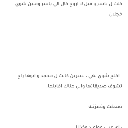
كلت ل ياسر و قبل لا اروح كال الي ياسر ومبين شوي
خجلان
- اكلج شوي لهي ، نسرين كالت ل محمد و ابوها راح
تشوف صديقاتها واني هناك اقابلها.
ضحكت وغمزتله
- اي عيني مواعيد وكذا !