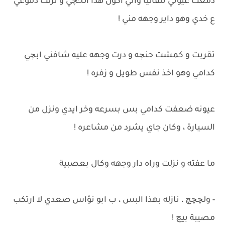
دمعت عيوني تلقائيا واني اكول هذا الحچي و نزلت دموعي
ع خدي وهو داير وجهه مني !
تقربت و كمشت حنچه و درت وجهه عليه شافني ابچي
كدامي وهو اخذ نفس طويل و زفره !
عيونه ضعفت كدامي بس بسرعه وخر ايدي ونزل من
السيارة ، وكان جاي يشرد من مشاعره !
ما عفته و نزلت وراه دار وجهه وكال بعصبية
- ولچچچ ، نازله بهذا البس ، ب ابو نؤاس صعدي لا ارتكب
مصيبة بيچ !