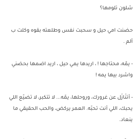
شلون تلومها؟
حضنت امي حيل و سحبت نفس وطلعته بقوه وكلت ب
ألم .
- يمّه، محتاجها ! ، اريدها يمي حيل ، اريد اضمها بحضني
واشرد بيها يمه !
- أتنَازَل عن غرورك، وروحلها، يمّه... لا تتكبر، لا تضيّع اللي
يحبك، اللي أنت تحبّه. العمر يركض، والحب الحقيقي ما
ينعاد.