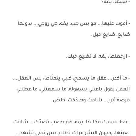
- تحبها، يمّه؟
- أموت عليها... مو بس حب، يمّه، هي روحي... بدونها
ضايع، ضايع حيل.
- ارجعلها، يمّه، لا تضيع حبك.
- ما أكدر... عقل ما يسمح، كلبي يتمنّاها، بس العقل...
العقل يقول باعتني بسهولة، ما سمعتني، ما عطتني
فرصة أبرر... شافت وصدّكت، خلص.
- حط نفسك مكانها، يمّه، هم صعب تصدّك... شافت
بعينها، وعيون البشر مرات تظلم، بس تبقى تشهد...