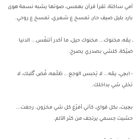
أمي ساكتة، تقرأ قرآن بهمس، صوتها يشبه نسمة هوى
بارد بليل صيف حار، تمسح ع شعري، تمسح ع روحي.
ـ يمّه، مخنوك... مخنوك حيل، ما أكدر أتنفّس... الدنيا
ضيّكة، كلشي بصدري يصرخ.
- ابچي، يمّه... لا تِحبس الوجع... طَلّعه، فُض گلبك، لا
تخلي شي بداخلك.
بچيت، بكل قواي، كأني أفرّغ كل شي مخزون. رجفت...
حسّيت جسمي يرتجف من كثر الألم.