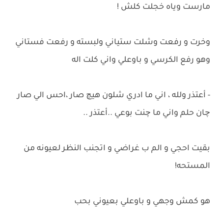
مارست وياه خجلت كلش !
وخرت و رفعت وشلت ستياني ولبسته و رفعت فستاني
وهو رفع الكرسي و باوعلي واني كلت اله
- أعتذر ولله ، اني ما ادري شلون هيچ صار ،احس الي صار
چان حلم واني ما چنت بوعي ..أعتذر ..
بقيت احجي و الم ب غراضي و اتجنب النظر لعيونه من
المستحه!
هو كمش وجهي و باوعلي بعيوني بحب