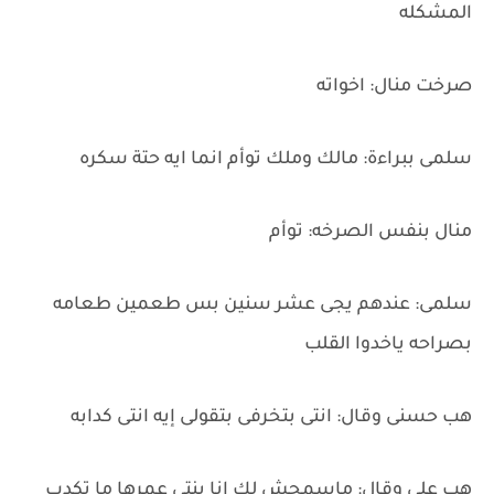
المشكله
صرخت منال: اخواته
سلمى ببراءة: مالك وملك توأم انما ايه حتة سكره
منال بنفس الصرخه: توأم
سلمى: عندهم يجى عشر سنين بس طعمين طعامه
بصراحه ياخدوا القلب
هب حسنى وقال: انتى بتخرفى بتقولى إيه انتى كدابه
هب على وقال: ماسمحش لك انا بنتى عمرها ما تكدب