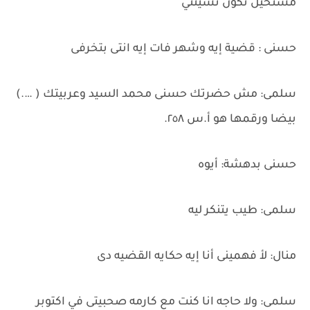
مستحيل تكون نسيتني
حسنى : قضية إيه وشهر فات إيه انتى بتخرفى
سلمى: مش حضرتك حسنى محمد السيد وعربيتك ( ….)
بيضا ورقمها هو أ.س ٢٥٨.
حسنى بدهشة: أيوه
سلمى: طيب يتنكر ليه
منال: لأ فهمينى أنا إيه حكايه القضيه دى
سلمى: ولا حاجه انا كنت مع كارمه صحبيتى في اكتوبر