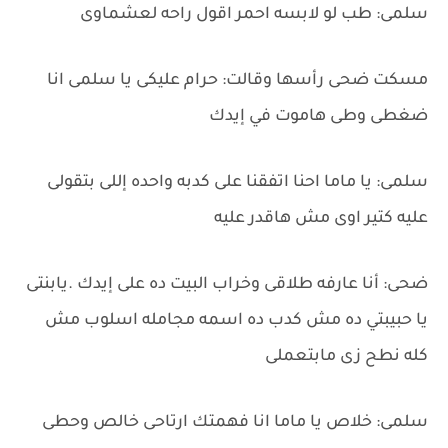
سلمى: طب لو لابسه احمر اقول راحه لعشماوى
مسكت ضحى رأسها وقالت: حرام عليكى يا سلمى انا
ضغطى وطى هاموت في إيدك
سلمى: يا ماما احنا اتفقنا على كدبه واحده إللى بتقولى
عليه كتير اوى مش هاقدر عليه
ضحى: أنا عارفه طلاقى وخراب البيت ده على إيدك .يابنتى
يا حبيبتي ده مش كدب ده اسمه مجامله اسلوب مش
كله نطح زى مابتعملى
سلمى: خلاص يا ماما انا فهمتك ارتاحى خالص وحطى