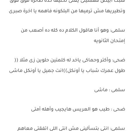
قلبك أبيض فهمتينى يعنى تخليها كده طائره فوق فوق
وتطيريها مش ترميها من البلكونه فاهمه يا اخرة صبرى
سلمى: وهو أنا هاقول الكلام ده كله ده أصعب من
إمتحان الثانويه
ضحى: وأكتر وحماكى ياخد له كلمتين حلوين زى مثلا ((
طول عمرك شباب يا أونكل))انت جميل يا أونكل ماشى
سلمى : ماشى
ضحى : طيب هو العريس هايجيب وأهله أمتى
سلمى: انتى بتسألينى مش انتى اللى اتفقتى معاهم