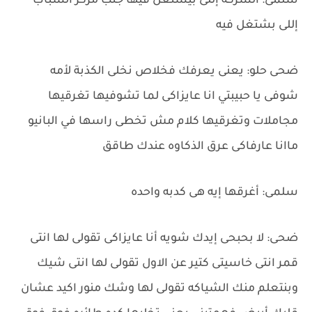
سلمى: الشركه إللى بيشتغل فيها جنب مركز الشباب
إللى بشتغل فيه
ضحى حلو: يعنى يعرفك فخلاص نخلى الكذبة لأمه
شوفى يا حبيبتي انا عايزاكى لما تشوفيها تغرقيها
مجاملات وتغرقيها كلام مش تخطى راسها في البانيو
ماانا عارفاكى عرق الذكاوه عندك طاقق
سلمى: أغرقها إيه هى كدبه واحده
ضحى: لا بحبحى إيدك شويه أنا عايزاكى تقولى لها انتى
قمر انتى خاسيتى كتير عن الاول تقولى لها انتى شيك
وبنتعلم منك الشياكه تقولى لها وشك منور اكيد عشان