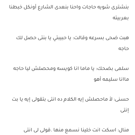
بنشترى شويه حاجات واحنا بنعدى الشارع أونكل خبطنا
بعربيته
هبت ضحى بسرعه وقالت: يا حبيبتي يا بنتى حصل لك
حاجه
سلمى بضحك: يا ماما انا كويسه ومحصلش ليا حاجه
ماانا سليمه أهو
حسنى: لأ ماحصلش إيه الكلام ده انتى بتقولى إيه يا بت
إنتى
منال: اسكت انت خلينا نسمع منها .قولى لى انتى