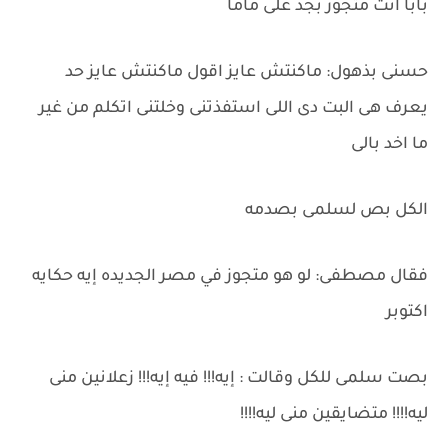
بابا انت متجوز بجد على ماما
حسنى بذهول: ماكنتش عايز اقول ماكنتش عايز حد
يعرف هى البت دى اللى استفذتنى وخلتنى اتكلم من غير
ما اخد بالى
الكل بص لسلمى بصدمه
فقال مصطفى: لو هو متجوز في مصر الجديده إيه حكايه
اكتوبر
بصت سلمى للكل وقالت : إيه!!! فيه إيه!!! زعلانين منى
ليه!!!! متضايقين منى ليه!!!!