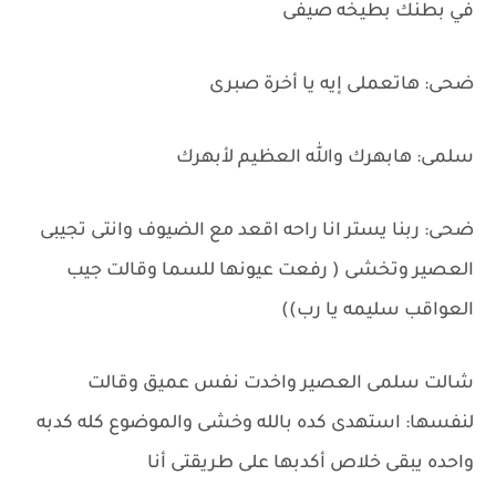
في بطنك بطيخه صيفى
ضحى: هاتعملى إيه يا أخرة صبرى
سلمى: هابهرك والله العظيم لأبهرك
ضحى: ربنا يستر انا راحه اقعد مع الضيوف وانتى تجيبى
العصير وتخشى ( رفعت عيونها للسما وقالت جيب
العواقب سليمه يا رب))
شالت سلمى العصير واخدت نفس عميق وقالت
لنفسها: استهدى كده بالله وخشى والموضوع كله كدبه
واحده يبقى خلاص أكدبها على طريقتى أنا