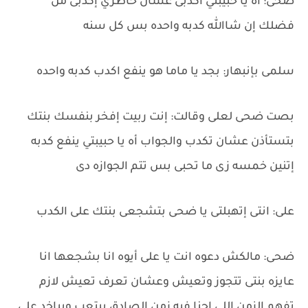
ضحى: أه يا حبيبتي اكدبى عشان خاطري إكدبى من
فضلك إن شاالله كدبه واحده بس كل سنه
سلمى بإنبهار: بجد يا ماما هو ينفع اكدب كدبه واحده
بصت ضحى لعلى وقالت: إنت ربيت إفخر بنفسك بنتك
بتستأذن عشان تكدب والجواب أه يا حبيبتي ينفع كدبه
إتنين خمسه زى ما تحبى بس تتم الجوازه دى
على: انتى إتهبلتى يا ضحى بتشجعى بنتك على الكدب
ضحى: مالكش دعوه انت يا على أيوه انا بشجعها انا
عايزه بنتى تتجوز وتعيش وعشان تعرف تعيش لازم
تفهم الزمن إللى إحنا فيه زمن الصادق بيتعب وبياخد على