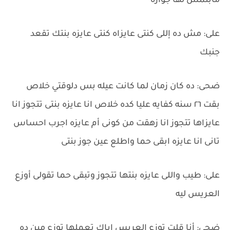
مابتمش لها جوازه
على: مش ده إللى كنتى عايزاه كنتى عايزه بنتك تقعد
جنبك
ضحى: ده كان زمان لما كانت عيله بس دلوقتي خلاص
بقت ٢٦ سنه كفايه عليا كده خلاص انا عايزه بنتى تتجوز انا
عايزاها تتجوز انا زهقت من كونى أم عايزه اجرب احساس
تانى انا عايزه ابقى حما واطلع عين جوز بنتى
على: طيب واللى عايزه بنتها تتجوز وتبقى حما تقولى أوزع
العريس ليه
ضحى: أنا قلت توزع العريس إياك تعملها توزع مين ده