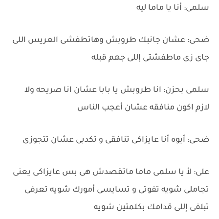
سلمى: أنا يا ماما ليه
ضحى: عشان جانبك طروبش وهاتطفشى العريس اللى
جاى زى ماطفشتى إللى جهم قبله
سلمى بحزن: انا طروبش يا بابا عشان انا صريحه ولا
لازم اكون منافقه عشان أعجب الناس
ضحى: أيوه أنا عايزاكى تنافقى و تكدبى عشان تتجوزى
على: لأ يا سلمى ماما ماتقصدش هى بس عايزاكى يعنى
تجاملى شويه تفوتى و تسايسى أمورك شويه تعرفى
تبلفى إللى قدامك بكلمتين شويه