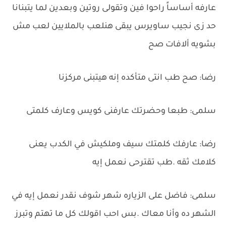
عارفه أساساً راحوا فين وتقولى روتين وبعدين لما يتبنانا
حد زى نجيب ساويرس يبقى هنلعب بالملايين لعب مش
بشويه ألافات صح
رضا: صح طب انتى متأكده إنه هيتبنى مركزنا
سلمى: طبعا وحضرتك عارفنى كويس وعارف كلمتى
رضا: عارفك كلمتك سيف وملكيش في الكدب يعنى
كلامك ثقه .طب تقترحى نعمل إيه
سلمى: فاضل على الزياره شهر شوف نقدر نعمل إيه في
الشهر ده وأنا معاك .بس احب اقولك كل ما تهتم وتبرز