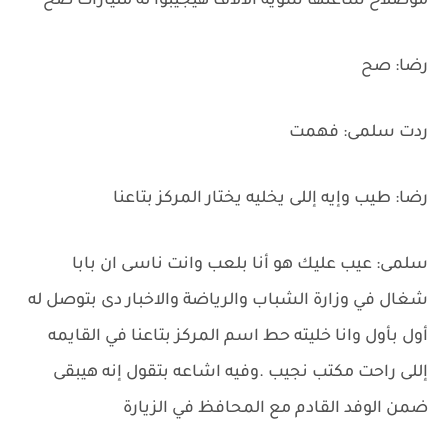
موصلاح ساعتها شويه الألاف هيجيبوا له مليارات صح
رضا: صح
ردت سلمى: فهمت
رضا: طيب وإيه إللى يخليه يختار المركز بتاعنا
سلمى: عيب عليك هو أنا بلعب وانت ناسى ان بابا
شغال في وزارة الشباب والرياضة والاخبار دى بتوصل له
أول بأول وانا خليته حط اسم المركز بتاعنا في القايمه
إللى راحت مكتب نجيب .وفيه اشاعه بتقول إنه هيبقى
ضمن الوفد القادم مع المحافظ في الزيارة