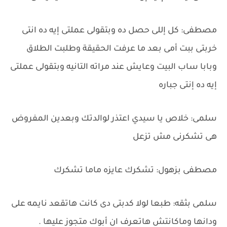
مصطفى: كل إللى حصل ده وبتقولى عملتى إيه ده انتى
خربتى ببت أمى بعد ما عرفت الحقيقة وطلبت الطلاق
وبابا ساب البيت وعايش عند مراته التانيه وبتقولى عملتى
إيه ده إنتى جباره
سلمى: خلاص يا سيدي اعتذر لوالدتك وبعدين المفروض
هى تشكرنى مش تزعل
مصطفى بزهول: تشكرك عايزه ماما تشكرك
سلمى بثقه: طبعا لولا كدبتى دى كانت هاتقعد نايمه على
ودانها وماكانتش هاتعرف ان أبوك متجوز عليها .