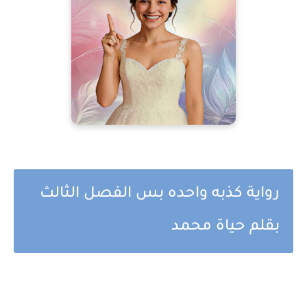
رواية كذبه واحده بس الفصل الثالث
بقلم حياة محمد