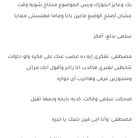
بك وعايز اتجوزك وبس الموضوع محتاج شويه وقت
عشان أصلح الوضع مابين بابا وماما فهتستنى معايا
سلمى بدلع: أفكر
مصطفى: تفكرى إيه ده غصب عنك على فكره ولو حاولت
تتخطبى لغيري هاكدب انا راخر وأقول انك مراتى
ومتجوزين عرفى وهاخرب أى جوازه
ضحكت سلمى وقالت: كدبه بايخه ودمها تقيل
مصطفى: وأنا اجى فين جنبك يا خبره