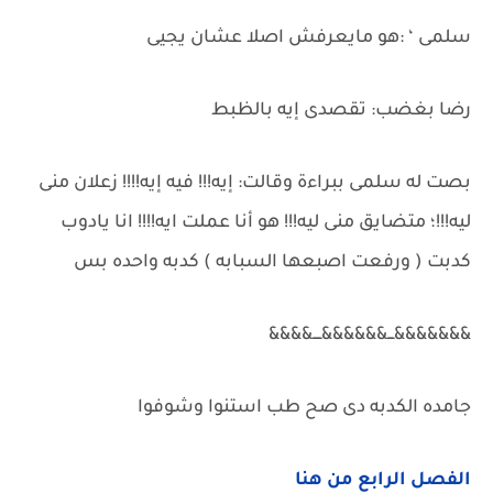
سلمى ‘ :هو مايعرفش اصلا عشان يجيى
رضا بغضب: تقصدى إيه بالظبط
بصت له سلمى ببراءة وقالت: إيه!!! فيه إيه!!!! زعلان منى
ليه!!!؛ متضايق منى ليه!!! هو أنا عملت ايه!!!! انا يادوب
كدبت ( ورفعت اصبعها السبابه ) كدبه واحده بس
&&&&&&&ـــ&&&&&&ــــ&&&&
جامده الكدبه دى صح طب استنوا وشوفوا
الفصل الرابع من هنا