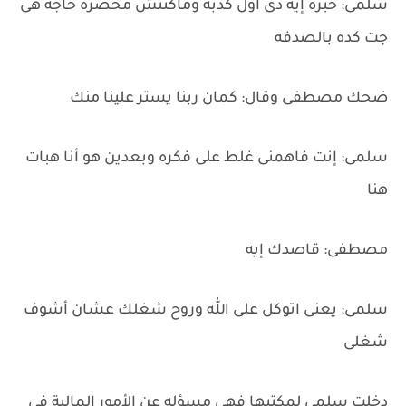
سلمى: خبره إيه دى أول كدبه وماكنتش محضره حاجه هى
جت كده بالصدفه
ضحك مصطفى وقال: كمان ربنا يستر علينا منك
سلمى: إنت فاهمنى غلط على فكره وبعدين هو أنا هبات
هنا
مصطفى: قاصدك إيه
سلمى: يعنى اتوكل على الله وروح شغلك عشان أشوف
شغلى
دخلت سلمى لمكتبها فهى مسؤله عن الأمور المالية في