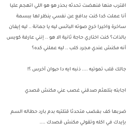
اقترب منها فنهضت تحدثه بحذر هو هو اللي اتهجم عليا
أنا عملت كدا كنت بدافع عن نفسي ينظر لها ببسمة
ساخرة واخيرا خرج صوته البائس ليه يا جمانة .. ليه إيفان
بالذات؟ كنت اختاري حاجة ثانية الا هو .. إنني عارفة كويس
أنه مكنش عندي مجرد كلب .. ليه عملني كده؟
جالك قلب تموتيه .... ذنبه ايه دا حیوان آخرس ؟!
اجابته بتلعثم صدقني غصب عني مكنش قصدي
ضربها كف بغضب متحدثا قتلتيه بدم بارد حطاله السم
بإيدك في اكله وتقولي مكنش قصدك ....