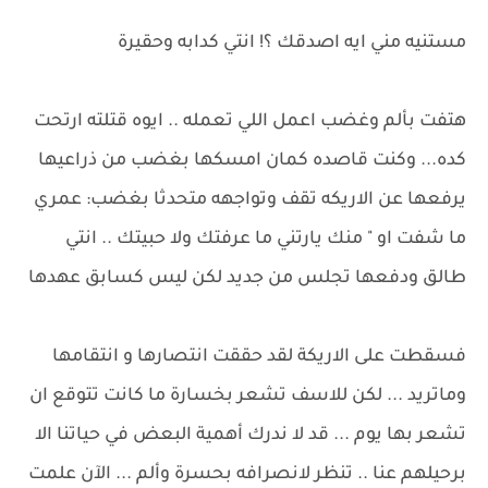
مستنيه مني ايه اصدقك ؟! انتي كدابه وحقيرة
هتفت بألم وغضب اعمل اللي تعمله .. ايوه قتلته ارتحت
كده... وكنت قاصده كمان امسكها بغضب من ذراعيها
يرفعها عن الاريكه تقف وتواجهه متحدثا بغضب: عمري
ما شفت او " منك يارتني ما عرفتك ولا حبيتك .. انتي
طالق ودفعها تجلس من جديد لكن ليس كسابق عهدها
فسقطت على الاريكة لقد حققت انتصارها و انتقامها
وماتريد ... لكن للاسف تشعر بخسارة ما كانت تتوقع ان
تشعر بها يوم ... قد لا ندرك أهمية البعض في حياتنا الا
برحيلهم عنا .. تنظر لانصرافه بحسرة وألم ... الآن علمت