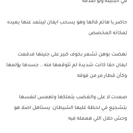
في الجنينة ولو صدقة
حاضر یا هاتم قالها وهو يسحب ايفان ليبتعد عنها يعيده
لمكانه المخصص
نهضت بوهن تشعر بخوف كبير على جنينها فدفعت
ایفان حقا كانت شديدة لم تتوقعها منه .. جسدها يؤلمها
وكأن قطار مر من فوقه
صعدت لا على والغضب يتملكها وتهمس لنفسها
بتشجيع في لحظة غلبها الشيطان: يستاهل اصلا هو
وحش حلال اللي هعمله فيه