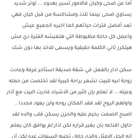
أما عن ضحى وكيان فالامور تسير بهدوء ... توتر شديد
يساوي ضحى بينما تلذذ ومشاكسة من قبل كيان فهي
تعد أفضل فترات حياتهم كما اخبره الجميع عيش
واعمل كل حاجة مظبوطة اللي هتعيشه الفترة دي مش
هيتكرر ثاني الكلمة حقيقية ويسعى للاخذ بها دون شك
سكن ادار بالفعل في شقة صديقة استأجر غرفة وعادت
زوجة ابيه للبيت تشعر براحة كبيرة لقد تخلصت من حمله
وعيته ... لا تعلم بإن كثير من الاشياء غادرت البيت مع آذار
واولهم الروح لقد فقد المكان روحه ولن يعود مجددا ..
اصبح الصمت يخيم عليه والحزن يسكن قلب والده لقد
حاول اقناعه بان يغير قراره لكن اذار لم يوافق كان يعلم
انه الحل الامثل والذي حاول تجنبه السنوات عده لكن أن