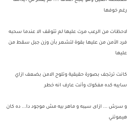
مغمضة العين وهو ينبح أعلاها .... لم يفكر في ايذائها
رغم خوفها
لاحظات من الرعب مرت عليها لم تتوقف الا عندما سحبه
فرد الأمن من عليها بقوة لتشعر بأن وزن جبل سقط من
عليها
كانت ترتجف بصورة حقيقية وتلوح الامن بضعف ازاي
سايبه كده مفكوك وأنت عارف انه خطر
و سرش ... ازای سیبه و ماهر بيه مش موجود دا... ده كان
هيموتني