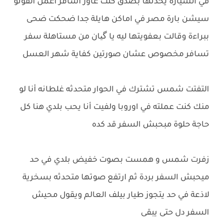
في السيارة يحدثها بصدق كنت عاوز اسافر اعمل الفوتو
سيشن بارة مصر في اماكن هايلة جدا ضحكت ضحى
ببراءة وقالت بعفويتها ليه يا گیان من مستاهلة سفر
تسافر مخصوص عشان صورتين كفاية شهر العسل
التفتت شمس تشترك في الحوار متحدثه غلطانه أنا لو
منك كنت عملته في اوروبا ولفيت أنا يحب بلدي هنا كل
حاجة حلوة مبحبش السفر قد كده
زفرت شمس و همست بصوت خفيض بلدي في حد
ميحبش السفر بردة ثم ارتفع صوتها متحدثه بسخرية
لاذعة في حد يتجوز طيار بيلف العالم ويقول محيش
السفر دل حتى يبقى