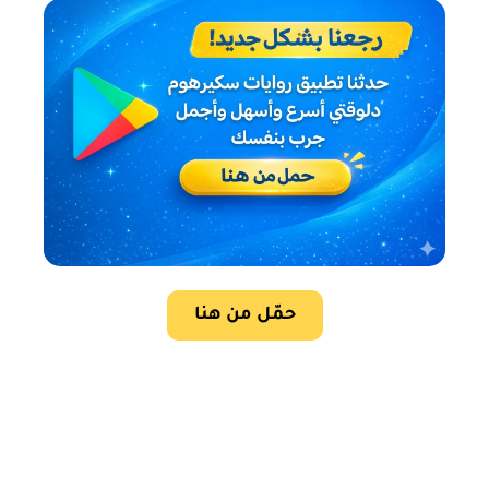
حمّل من هنا