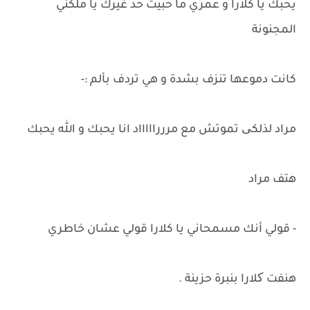
يحبك يا كلارا و عمري ما حبيت حد غيرك يا ملكني
المجنونة
كانت دموعها تنزف بشدة و هي تردف بألم :-
مراد لذلكی تموتش مع مررراااااد انا يحبك و الله يحبك
هتف مراد
- قولي أنك مسمحاني يا كلارا قولي عشان خاطري
هنفت کلارا بنبرة حزينة .