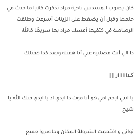
كان يصوب المسدس ناحية مراد تذكرت كلارا ما حدث في
حلمها وقبل أن يضغط على الزينات أسرعت وطلقت
الرصاصة في كتفيها أمسك مراد بها سريعًا قائلًا:
دا الي أنت فضلتيه عني أنا هقتله وبعد كدا هقتلك
کلااااااار ||||
يا ابني ارحم امي هو أنا موت دا ايدي اد يا ايدي منك الله يا
شيخ
ثواني و اقتحمت الشرطة المكان وحاصروا جميع