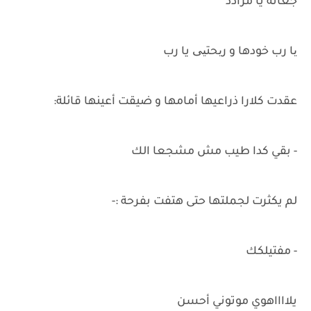
جعانة يا مرادد
یا رب خودها و ریحتیی يا رب
عقدت كلارا ذراعيها أمامها و ضيقت أعينها قائلة:
- بقي كدا طيب مش مشجعا الك
لم يكثرت لجملتها حتى هتفت بفرحة :-
- مفتيلكك
يلااااهوي موتوني أحسن