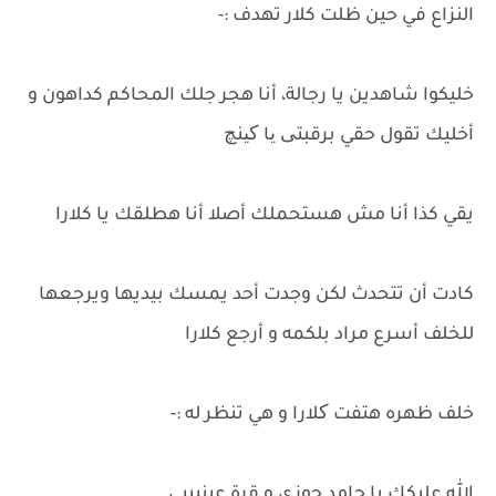
النزاع في حين ظلت كلار تهدف :-
خليكوا شاهدين يا رجالة، أنا هجر جلك المحاكم كداهون و
أخليك تقول حقي برقبتی یا کینچ
يقي كذا أنا مش هستحملك أصلا أنا هطلقك يا كلارا
كادت أن تتحدث لكن وجدت أحد يمسك بيديها ويرجعها
للخلف أسرع مراد بلكمه و أرجع كلارا
خلف ظهره هتفت کلارا و هي تنظر له :-
الله عليكك يا جامد جوزي و قرة عينيييي