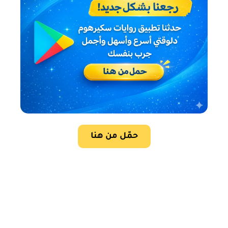
حمّل من هنا