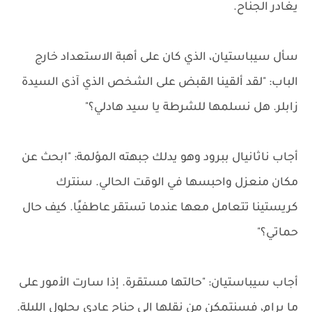
يغادر الجناح.
سأل سيباستيان، الذي كان على أهبة الاستعداد خارج
الباب: "لقد ألقينا القبض على الشخص الذي آذى السيدة
زابلر. هل نسلمها للشرطة يا سيد هادلي؟"
أجاب ناثانيال ببرود وهو يدلك جبهته المؤلمة: "ابحث عن
مكان منعزل واحبسها في الوقت الحالي. سنترك
كريستينا تتعامل معها عندما تستقر عاطفيًا. كيف حال
حماتي؟"
أجاب سيباستيان: "حالتها مستقرة. إذا سارت الأمور على
ما يرام، فسنتمكن من نقلها إلى جناح عادي بحلول الليلة.