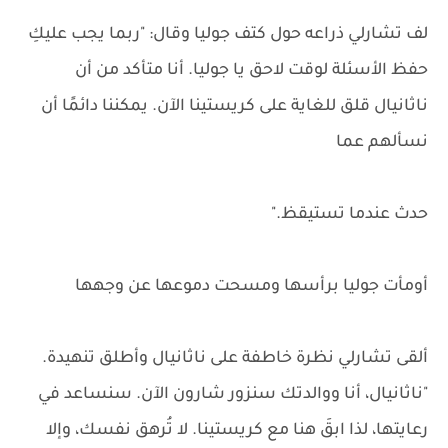
لف تشارلي ذراعه حول كتف جوليا وقال: "ربما يجب عليكِ
حفظ الأسئلة لوقت لاحق يا جوليا. أنا متأكد من أن
ناثانيال قلق للغاية على كريستينا الآن. يمكننا دائمًا أن
نسألهم عما
حدث عندما تستيقظ."
أومأت جوليا برأسها ومسحت دموعها عن وجهها
ألقى تشارلي نظرة خاطفة على ناثانيال وأطلق تنهيدة.
"ناثانيال، أنا ووالدتك سنزور شارون الآن. سنساعد في
رعايتها، لذا ابقَ هنا مع كريستينا. لا تُرهق نفسك، وإلا