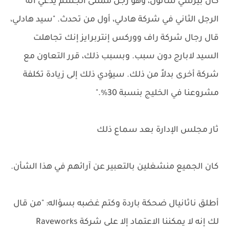
كان بيرسي ساتون، وهو رجل ممتلئ الجسم يدعي أنه
الرجل الثاني في شركة هادلي، أول من تحدث. "سيد هادلي،
قال رجال شركة راف ووركس إنتربرايز إنك تجاهلت
السيد لابارج دون سبب. وبسبب ذلك، قرر التعاون مع
شركة أخرى بدلاً من ذلك. سيؤدي ذلك إلى زيادة تكلفة
مشروعنا في الخليج بنسبة 30%."
ثار مجلس الإدارة بعد سماع ذلك
كان الجميع منشغلين بالتعبير عن آرائهم في هذا الشأن.
أطلق ناثانيال ضحكة باردة وكتم غضبه بسؤاله: "من قال
لك إنه لا يمكننا الاعتماد إلا على شركة Raveworks