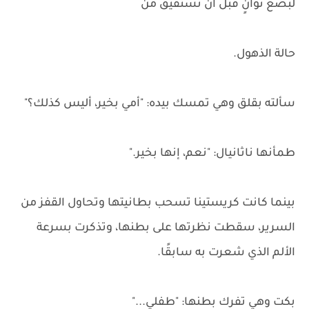
لبضع ثوانٍ قبل أن تستفيق من
حالة الذهول.
سألته بقلق وهي تمسك بيده: "أمي بخير، أليس كذلك؟"
طمأنها ناثانيال: "نعم، إنها بخير."
بينما كانت كريستينا تسحب بطانيتها وتحاول القفز من
السرير، سقطت نظرتها على بطنها، وتذكرت بسرعة
الألم الذي شعرت به سابقًا.
بكت وهي تفرك بطنها: "طفلي..."