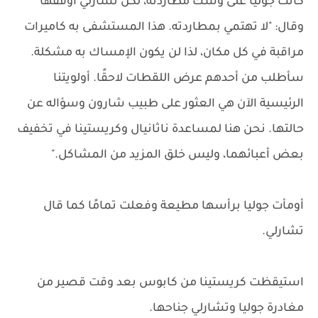
كانت جوليا على وشك مطاردته، لكن تشارلي أوقفها
وقال: "لا تهتمي بمطاردته. هذا المستشفى به كاميرات
مراقبة في كل مكان، لذا لن يكون الإمساك به مشكلة.
سأطلب من أحدهم عرض اللقطات لاحقًا. أولويتنا
الرئيسية الآن هي العثور على طبيب شارون وسؤاله عن
حالتها. نحن هنا لمساعدة ناثانيال وكريستينا في تخفيف
بعض أعبائهما، وليس خلق المزيد من المشاكل."
أومأت جوليا برأسها مطيعة وفعلت تمامًا كما قال
تشارلي.
استيقظت كريستينا من كابوس بعد وقت قصير من
مغادرة جوليا وتشارلي جناحها.