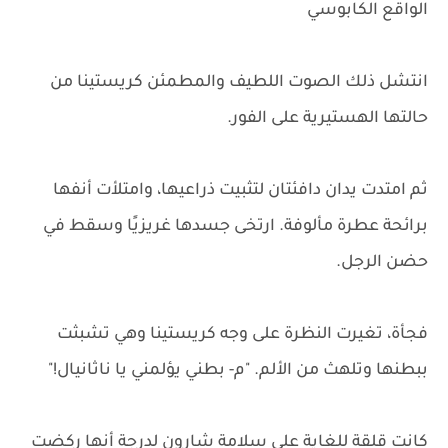
الواقع الكابوسي
انتشل ذلك الصوت اللطيف والمطمئن كريستينا من
حالتها الهستيرية على الفور.
ثم امتدت يدان دافئتان لتثبيت ذراعيها، وامتلأت أنفها
برائحة عطرة مألوفة. ارتخى جسدها غريزيًا وسقط في
حضن الرجل.
فجأة، تغيرت النظرة على وجه كريستينا وهي تشبثت
ببطنها وتلهث من الألم. "م- بطني يؤلمني يا ناثانيال!"
كانت قلقة للغاية على سلامة شارون لدرجة أنها ركضت