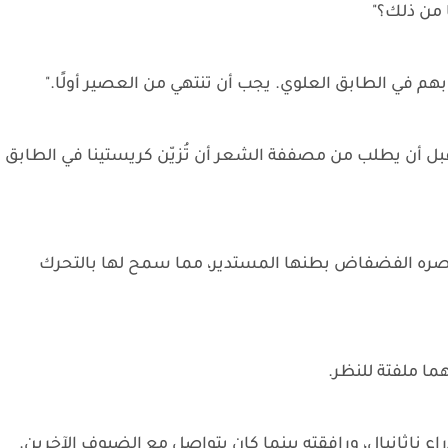
 من ذلك؟"
م في الطابق العلوي. يجب أن تنتهي من العصير أولًا."
قبل أن يطلب من مصففة الشعر أن تُزيّن كريستينا في الطابق
ى خصره الفضفاض بطنها المستدير، مما سمح لها بالتحرك
ما ملفتة للنظر.
ع ناثانيال، ورافقته بينما كان يتواصل مع الضيوف الآخرين.