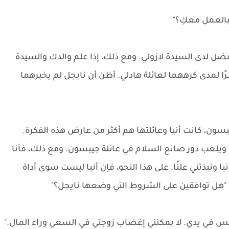
بالعمل معكِ؟"
فضل لدى السيدة لازولي. ومع ذلك، إذا علم والدك والسيدة
رًا لمدى كرههما لعائلة هادلي. أظن أن نايجل لم يخبرهما
يبسون، كانت أنيا وعائلتها هم أكثر من عارض هذه الفكرة.
ن ويلعب دور صانع السلام في عائلة جيبسون. ومع ذلك، فأنا
ا ونبذتني علنًا. على هذا النحو، فإن أنيا ليست سوى أداة
"هل توافقين على الشروط التي وضعها نايجل؟"
وليس في يدي. لا يمكنني إغضاب زوجتي في السعي وراء المال."