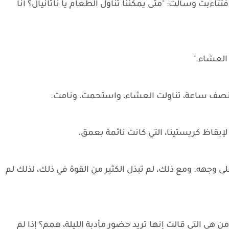
تثاءبت وسألت: "متى يمكننا تناول الطعام يا ناثانيال؟ أنا
 العشاء."
 نصف ساعة، تناولت العشاء، واستحمت، ونامت.
لإيقاظ كريستينا، التي كانت نائمة بعمق.
وجهه. ومع ذلك، لم تبذل الكثير من القوة في ذلك، لذلك لم
من هي التي قالت إنها تريد حضور مأدبة الليلة، همم؟ إذا لم