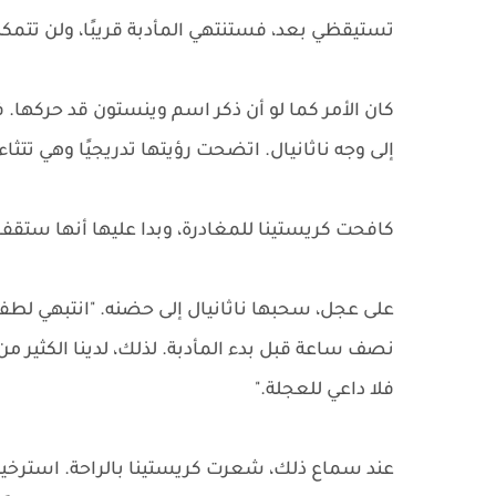
تستيقظي بعد، فستنتهي المأدبة قريبًا، ولن تتمك
كان الأمر كما لو أن ذكر اسم وينستون قد حركها.
إلى وجه ناثانيال. اتضحت رؤيتها تدريجيًا وهي تتثا
كافحت كريستينا للمغادرة، وبدا عليها أنها ستقفز 
على عجل، سحبها ناثانيال إلى حضنه. "انتبهي لطف
نصف ساعة قبل بدء المأدبة. لذلك، لدينا الكثير 
فلا داعي للعجلة."
عند سماع ذلك، شعرت كريستينا بالراحة. استرخيت