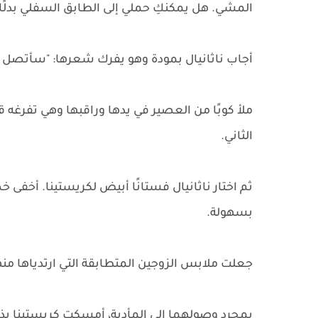
المشي. هل يمكنكِ حملي إلى الطابق السفلي بدلًا
أجاب ناثانيال بمودة وهو يفرك شعرها: "سأتصل به
ملأ كوبًا من العصير في يدها وراقبها وهي تفرغه 
الثاني.
ثم اختار ناثانيال فستانًا أبيض لكريستينا. أخف
بسهولة.
جعلت ملابس الزوجين المتطابقة التي ارتدياها منه
بمجرد وصولهما إلى المأدبة، أمسكت كريستينا بذرا