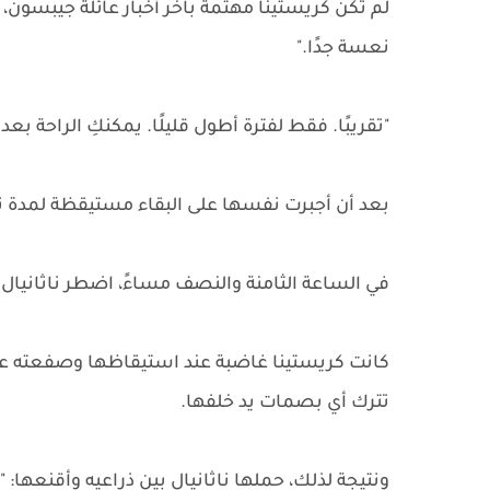
لم تكن كريستينا مهتمة بآخر أخبار عائلة جيبسون، ف
نعسة جدًا."
"تقريبًا. فقط لفترة أطول قليلًا. يمكنكِ الراحة بعد
بعد أن أجبرت نفسها على البقاء مستيقظة لمدة
في الساعة الثامنة والنصف مساءً، اضطر ناثانيال 
كانت كريستينا غاضبة عند استيقاظها وصفعته على 
تترك أي بصمات يد خلفها.
ونتيجة لذلك، حملها ناثانيال بين ذراعيه وأقنعها: "