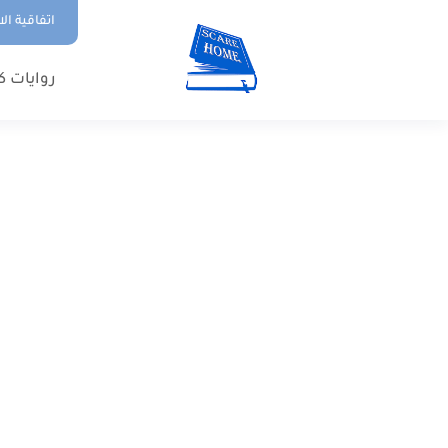
اتفاقية ال
روايات ك