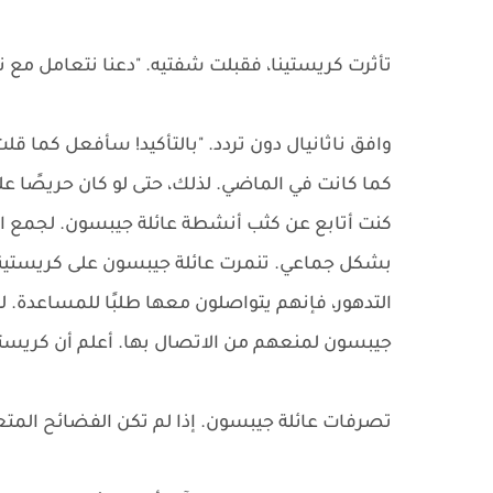
تأثرت كريستينا، فقبلت شفتيه. "دعنا نتعامل مع ناي
وافق ناثانيال دون تردد. "بالتأكيد! سأفعل كما ق
كما كانت في الماضي. لذلك، حتى لو كان حريصًا على
كنت أتابع عن كثب أنشطة عائلة جيبسون. لجمع ا
بشكل جماعي. تنمرت عائلة جيبسون على كريستينا ع
التدهور، فإنهم يتواصلون معها طلبًا للمساعدة.
جيبسون لمنعهم من الاتصال بها. أعلم أن كريست
تصرفات عائلة جيبسون. إذا لم تكن الفضائح المتع