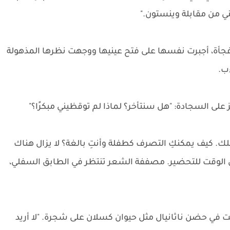
ني من مقابلة وينستون."
 فجأة، أجبرت نفسها على فتح عينيها ووجهت نظرها المذهولة
ءب.
على السجادة: "هل سنتأخر؟ لماذا لم توقظيني مبكرًا؟"
لك. كيف يمكنكِ التصرف كطفلة وأنتِ بالغة؟ لا يزال هناك
من الوقت للتحضير. مصففة الشعر تنتظر في الطابق السفلي،
 في حضن ناثانيال مثل حيوان كسلان على شجرة. "لا أريد