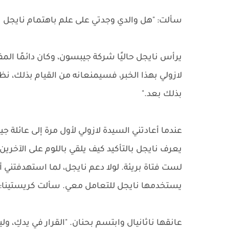
سألت: "هل والدي وجدتي على علم باهتمام نايجل 
يرأس نايجل حاليًا شركة جيبسون، وكان دائمًا الم
لازولي بهذا الخبر، فسيمنعانه من القيام بذلك، نظ
بذلك بعد."
عندما أعادتني السيدة لازولي لأول مرة إلى عائلة ج
يعرف نايجل بالتأكيد كيف يلقي باللوم على الآخري
لست فتاة بريئة. لولا دعم نايجل، لما استهدفتني أني
يستخدمها نايجل للتعامل معي. سألت كريستينا: 
عانقها ناثانيال وابتسم بحنان. "القرار في يدكِ، 