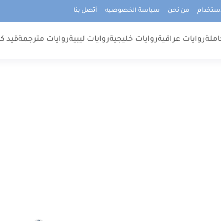
استخدام
من نحن
سياسة الخصوصيه
أتصل بنا
املة
روايات عراقية
روايات خليجية
روايات ليبية
روايات مترجمة
قيد كت