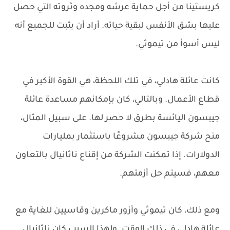
كريستينا من أجل حماية عرشه ومجده وثروته التي حصل
عليها بشق الأنفس لبقية حياته. أراد أن يثبت للجميع أنه
ليس أسوأ من تيموثي.
كانت عائلة هادلي، في تلك اللحظة، هي القوة الأكبر في
قطاع الأعمال. وبالتالي، كان بإمكانهم مساعدة عائلة
جيبسون اليائسة بطرق لا حصر لها. على سبيل المثال،
منح شركة جيبسون مشروعًا باستثمار بمليارات
الدولارات. إذا تمكنت الشركة من إقناع ناثانيال بالتعاون
معهم، فسيتم حل أزمتهم.
ومع ذلك، كان تيموثي وأزور ماكرين وقاسيين للغاية مع
عائلة هادلي في ذلك الوقت. ولهذا السبب كان ناثانيال