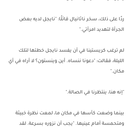
ردًا على ذلك، سخر ناثانيال قائلًا: "نايجل لديه بعض
الجرأة لتهديد امرأتي."
لم ترغب كريستينا في أن يفسد نايجل خطتها لتلك
الليلة، فقالت: "دعونا ننساه. أين وينستون؟ لا أراه في أي
مكان."
"إنه هنا، ينتظرنا في الصالة."
بينما وضعت كأسها في مكان ما، لمعت نظرة خبيثة
ومتحمسة أمام عينيها. "يجب أن نزوره بسرعة. لقد