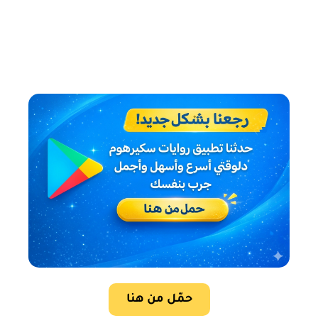
حمّل من هنا