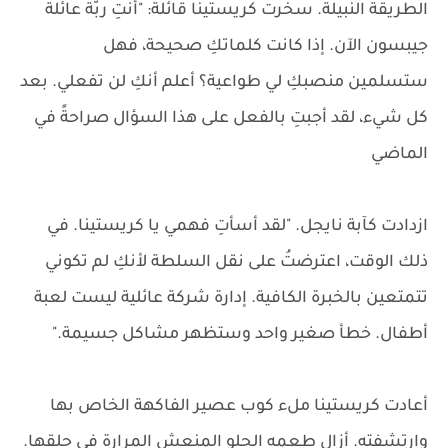
الطريقة النبيلة. سخرت كريستينا قائلة: "أنتِ ربّة عائلة
جيبسون الآن. إذا كانت كلماتكِ صحيحة، فهل
ستسلمين منصبكِ لي طواعية؟ أعلم أنكِ لن تفعلي. بعد
كل شيء، لقد أجبتِ بالفعل على هذا السؤال صراحةً في
الماضي
ازدادت كآبة نايجل. "لقد أسأتِ فهمي يا كريستينا. في
ذلك الوقت، اعترضتُ على نقل السلطة لأنكِ لم تكوني
تتمتعين بالخبرة الكافية. إدارة شركة عائلية ليست لعبة
أطفال. خطأ صغير واحد وستظهر مشاكل جسيمة."
أعادت كريستينا ملء كوب عصير الفاكهة الخاص بها
وارتشفته. أزال طعمه الحلو المنعش المرارة في حلقها.