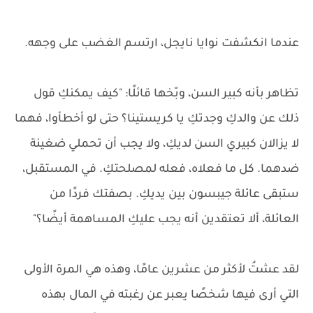
عندما انكشفت نوايا نايجل، ارتسم الغضب على وجهه.
تظاهر بأنه كبير السن، وبّخها قائلًا: "كيف يمكنكِ قول
ذلك عن والدكِ وجدتكِ يا كريستينا؟ حتى لو أخطأوا، فهما
لا يزالان كبيري السن لديكِ، ولا يجب أن تحملي ضغينة
ضدهما. كل ما فعلاه، فعله لمصلحتكِ. في المستقبل،
ستبقى عائلة جيبسون بين يديكِ. بصفتك فردًا من
العائلة، ألا تعتقدين أنه يجب عليكِ المساهمة أيضًا؟"
لقد عشتُ لأكثر من عشرين عامًا، وهذه هي المرة الأولى
التي أرى فيها شخصًا يعبر عن رغبته في المال بهذه