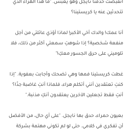
انقبضت حدقتا نايجل وهو يعبس. "ما هذا الهراء الذي
تتحدثين عنه يا كريستينا؟
أنا عمك! والدك أخي الأكبر! لماذا أؤذي عائلتي من أجل
منفعة شخصية؟ إذا شوهتِ سمعتي أكثر من ذلك، فلا
تلوميني على حرق الجسور معكِ!"
غطت كريستينا فمها وهي تضحك وأجابت بعفوية. "إذا
كنتِ تعتقدين أنني أتكلم هراء، فلماذا أنتِ غاضبة جدًا؟
أنتِ فقط تجعلين الآخرين يعتقدون أنكِ مذنبة."
بعيون حمراء، حدق بها نايجل. "على أي حال، من الأفضل
أن تفكري في كلامي. حتى لو لم تكوني مهتمة بشركة