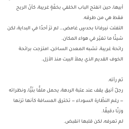
أبيها، حين انفتح الباب الخلفي بخفّةٍ غريبة، كأنّ الريح
فقط هي من طرقه.
التفتت نيرفانا بحدسٍ غامض… لم ترَ أحدًا في البداية، لكن
شيئًا ما تغيّر في هواء المكان.
رائحة غريبة، تشبه المعدن الساخن، امتزجت برائحة
الخوف القديم الذي يملأ البيت منذ الأزل.
ثم رأته.
رجلٌ أنيق يقف عند عتبة الردهة، يحمل ملفًّا بنّيًّا، ونظراته
— رغم النظّارة السوداء — تخترق المسافة كأنها تزنها
وزنًا دقيقًا.
لم تعرفه، لكن قلبها انقبض.