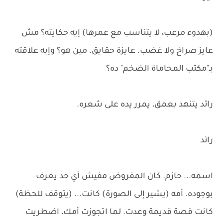
(بهدوء مرعب، لا يتناسب مع عمرها) إيه حكايته؟ مش
عايز صراخ ولا غضب. عايزة حقايق. مين هو؟ وإيه علاقته
بـ"مكتب المحاماة الضخم" ده؟
رائد يتنهد بعمق، يمرر يده على شعره.
رائد
اسمه... حازم. كان المفروض مفيش أي حد يعرف
بوجوده. أمه (يشير إلى الصورة) كانت... (يتوقف للحظة)
كانت قصة قديمة وعدت. لما اتجوزت أمك، اضطريت