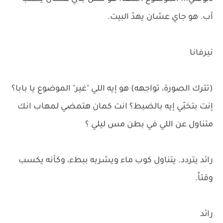
أب. هو جاي عشان يهدّ البيت.
نيرفانا
(تترك الصورة، تواجهه) هو إيه اللي "غير" الموضوع يا بابا؟
إنت بتخبّي إيه بالضبط؟ انت كمان هتمضي لمهاب انك
متناول عن اللي في بطن مس ليلي ؟
رائد يتردد. يتناول كوب ماء ويشربه ببطء، وكأنه يكسب
وقتاً.
رائد