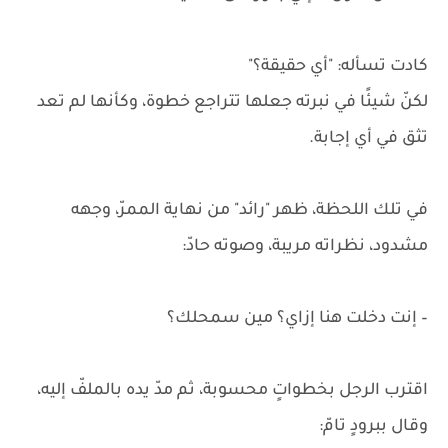
كادت تسأله: "أي حقيقة؟"
لكنّ شيئًا في نبرته جعلها تتراجع خطوة، وكأنها لم تعد
تثق في أي إجابة.
في تلك اللحظة، ظهر "رائد" من نهاية الممرّ، وجهه
مشدود، نظراته مريبة، وصوته حادّ:
– إنت دخلت هنا إزاي؟ مين سمحلك؟
اقترب الرجل بخطواتٍ محسوبة، ثم مدّ يده بالملفّ إليه،
وقال ببرودٍ تامّ: