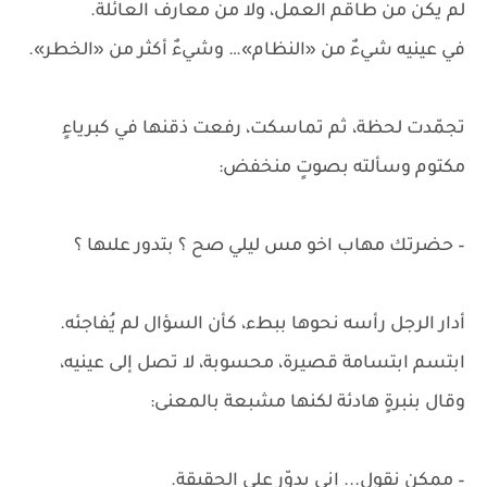
لم يكن من طاقم العمل، ولا من معارف العائلة.
في عينيه شيءٌ من «النظام»… وشيءٌ أكثر من «الخطر».
تجمّدت لحظة، ثم تماسكت، رفعت ذقنها في كبرياءٍ
مكتوم وسألته بصوتٍ منخفض:
– حضرتك مهاب اخو مس ليلي صح ؟ بتدور علىها ؟
أدار الرجل رأسه نحوها ببطء، كأن السؤال لم يُفاجئه.
ابتسم ابتسامة قصيرة، محسوبة، لا تصل إلى عينيه،
وقال بنبرةٍ هادئة لكنها مشبعة بالمعنى:
– ممكن نقول... إني بدوّر على الحقيقة.