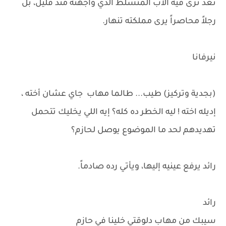
تعد ترى فيه الأب المتسلط الذي واجهته منذ قليل، بل
رجلاً محاصراً يرى مملكته تنهار.
نيرفانا
(بجدية وتركيز) طيب... طالما مهاب جاي عشان أخته ،
إديله اخته ! ليه الخطر ده كله؟ إيه اللي يخليك تتحمل
تهديدهم لحد ما الموضوع يوصل لحازم؟
رائد يرفع عينيه إليها، ويأتي رده صادماً.
رائد
سيبك من مهاب دلوقتي خلينا في حازم