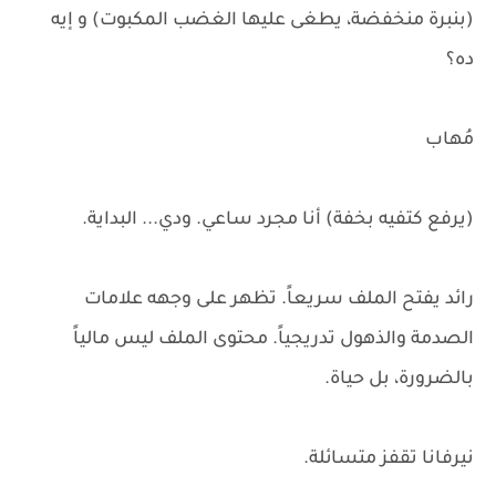
(بنبرة منخفضة، يطغى عليها الغضب المكبوت) و إيه
ده؟
مُهاب
(يرفع كتفيه بخفة) أنا مجرد ساعي. ودي... البداية.
رائد يفتح الملف سريعاً. تظهر على وجهه علامات
الصدمة والذهول تدريجياً. محتوى الملف ليس مالياً
بالضرورة، بل حياة.
نيرفانا تقفز متسائلة.