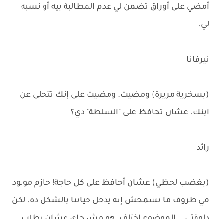
أمضي على أوراق تضمن لي عدم المطالبة بيه أو نسبه
لي.
نيرفانا
(بسخرية مريرة) ومضيت. ومضيت على إنك تتخلى عن
ابنك. عشان تحافظ على "السلطة" دي؟
رائد
(بغضب لحظي) عشان أحافظ على كل حاجة! حازم مولود
في ظروف ما تسمحش إنه يدخل حياتنا بالشكل ده. لكن
دلوقتي... الموضوع اختلف. هو مش جاي عشان يطلب