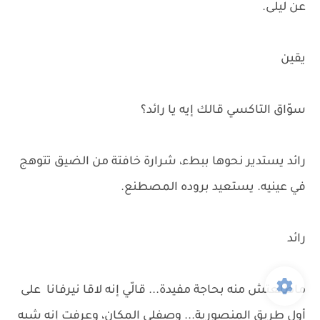
عن ليلى.
يقين
سوّاق التاكسي قالك إيه يا رائد؟
رائد يستدير نحوها ببطء، شرارة خافتة من الضيق تتوهج
في عينيه. يستعيد بروده المصطنع.
رائد
ماطلعتش منه بحاجة مفيدة... قالّي إنه لاقا نيرفانا على
أول طريق المنصورية... وصفلي المكان، وعرفت إنه شبه