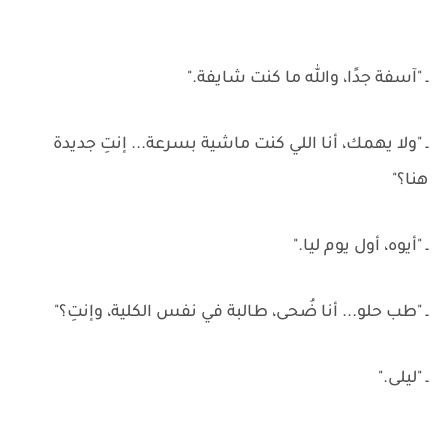
ـ "آسفة جدًا، والله ما كنت شايفة."
ـ "ولا يهمك، أنا اللي كنت ماشية بسرعة... إنتِ جديدة
هنا؟"
ـ "أيوه، أول يوم ليا."
ـ "طب حلو... أنا ضُحى، طالبة في نفس الكلية، وإنتِ؟"
ـ "ليلى."