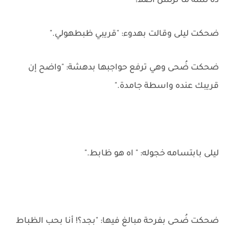
ده لسه ما نزلش أصلاً!"
ضحكت ليلى وقالت بهدوء: "قريبي ظبطهولي."
ضحكت ضُحى وهي ترفع حواجبها بدهشة: "واضح إن
قريبك عنده واسطة جامدة."
ليلى بابتسامه خجوله: " اه هو ظابط."
ضحكت ضُحى بفرحة مبالغ فيها: "بجد؟! أنا بحب الظباط