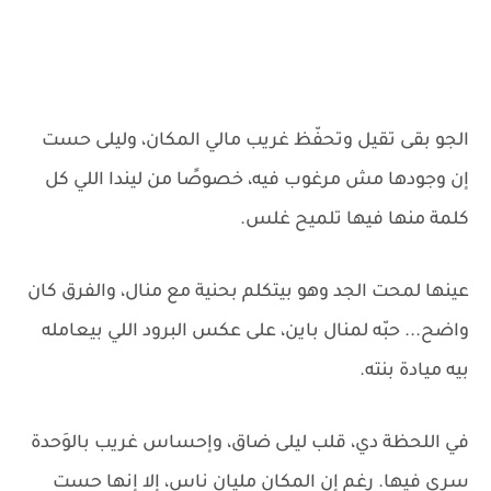
الجو بقى تقيل وتحفّظ غريب مالي المكان، وليلى حست
إن وجودها مش مرغوب فيه، خصوصًا من ليندا اللي كل
كلمة منها فيها تلميح غلس.
عينها لمحت الجد وهو بيتكلم بحنية مع منال، والفرق كان
واضح... حبّه لمنال باين، على عكس البرود اللي بيعامله
بيه ميادة بنته.
في اللحظة دي، قلب ليلى ضاق، وإحساس غريب بالوَحدة
سرى فيها. رغم إن المكان مليان ناس، إلا إنها حست