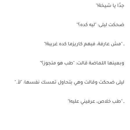
جدًا يا شيخة!"
ضحكت ليلى: "ليه كده؟"
ـ "مش عارفة، فيهم كاريزما كده غريبة!"
وبعينها اللماضة قالت: "طب هو متجوز؟"
ليلى ضحكت وقالت وهي بتحاول تمسك نفسها: "لأ."
ـ "طب خلاص، عرفيني عليه!"