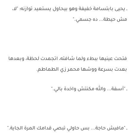
ـ يحيى بابتسامة خفيفة وهو بيحاول يستعيد توازنه: "لا،
مش حيطة... ده جسمي."
فتحت عينيها ببطء ولما شافته، اتجمدت لحظة، وبعدها
بعدت بسرعة ووشها محمر زي الطماطم.
ـ "آسفة... والله مكنتش واخدة بالي."
ـ "مافيش حاجة... بس حاولي تبصي قدامك المرة الجاية."