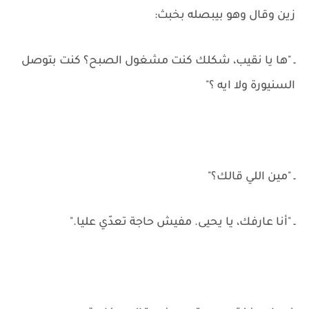
زين وقال وهو بيبصله بخبث:
ـ "ها يا نقيب، شكلك كنت مشغول الصبح؟ كنت بتوصل
السنيورة ولا ايه ؟"
ـ "مين اللي قالك؟"
ـ "أنا عارفك، يا يحيى. مفيش حاجة تعدّي عليا."