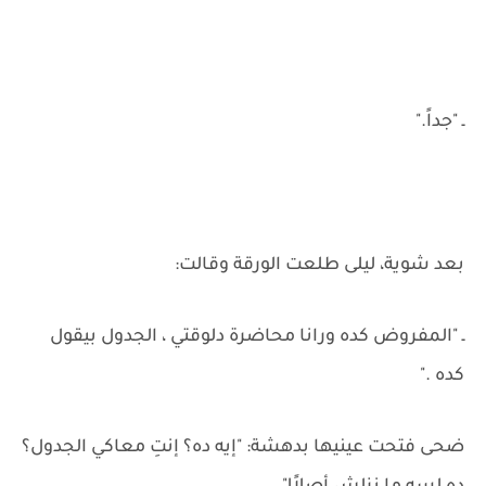
ـ "جداً."
بعد شوية، ليلى طلعت الورقة وقالت:
ـ "المفروض كده ورانا محاضرة دلوقتي ، الجدول بيقول
كده ."
ضحى فتحت عينيها بدهشة: "إيه ده؟ إنتِ معاكي الجدول؟