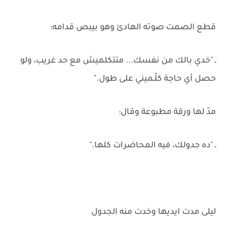
قطع الصمت صوته الهادئ وهو بيبص قدامه:
ـ "خدي بالك من نفسك... متتكلميش مع حد غريب، ولو
حصل أي حاجة كلّـميني على طول."
مدّ لها ورقة مطبوعة وقال:
ـ "ده جدولك، فيه المحاضرات كلها."
ليلى مدت ايديها وخدت منه الجدول