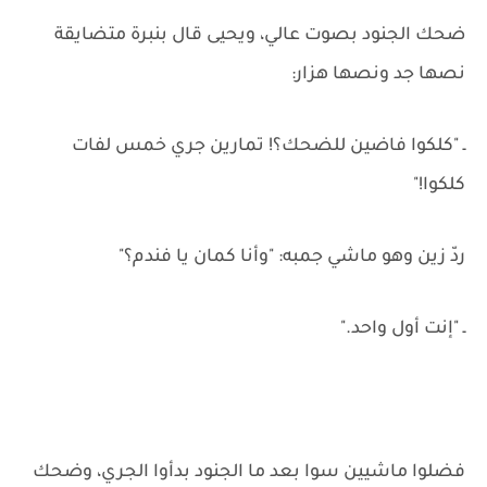
ضحك الجنود بصوت عالي، ويحيى قال بنبرة متضايقة
نصها جد ونصها هزار:
ـ "كلكوا فاضين للضحك؟! تمارين جري خمس لفات
كلكوا!"
ردّ زين وهو ماشي جمبه: "وأنا كمان يا فندم؟"
ـ "إنت أول واحد."
فضلوا ماشيين سوا بعد ما الجنود بدأوا الجري، وضحك