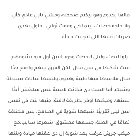
قالها بهدوء وهو بيكتم ضحكته، ومشي نازل عادي كأن
ولا حاجة حصلت، بينما هي وقفت ثواني تحاول تهدي
ضربات قلبها اللي اتجننت فجأة.
نزلوا لتحت، وليلى لاحظت وجود اتنين أول مرة تشوفهم ..
ست شكلها في سن منال، لكن الفرق بينهم واضح جدًا.
منال ملامحها فيها طيبة وهدوء، ولبسها عبايات بسيطة
وشيك، أما الست دي فكانت لابسة لبس ميليقش أبدًا
بسنها، وميكبها أوفر بطريقة لافتة. جنبها بنت في نفس
سن ليلى تقريبًا، شبهها شوية في الملامح، بس مختلفة
تمامًا في الطلة: جسمها ممشوق، شعرها سايب،مع
ميكب جريئي عرفت بعد شوية إن دي عمّتها ميادة وبنتها