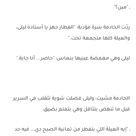
ـ "مين؟"
ردّت الخادمة بنبرة مؤدبة: "الفطار جهز يا أستاذة ليلى،
والعيلة كلها متجمعة تحت."
ليلى وهي مغمضة عينيها بنعاس: "حاضر... أنا جاية."
الخادمة مشيت، وليلى فضلت شوية تتقلب في السرير
قبل ما تنهض بتثاقل وهي بتمتم بضيق:
ـ "إيه العيلة اللي بتفطر من تمانية الصبح دي... فيه حد