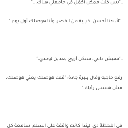
ـ "بس كنت ممكن أكمّل في جامعتي هناك..."
ـ "لأ، هنا أحسن. قريبة من القصر، وأنا هوصلك أول يوم."
ـ "مفيش داعي، ممكن أروح بعدين لوحدي."
رفع حاجبه وقال بنبرة جادة: "قلت هوصلك يعني هوصلك،
مش هستنى رأيك."
في اللحظة دي، ليندا كانت واقفة على السلم، سامعة كل