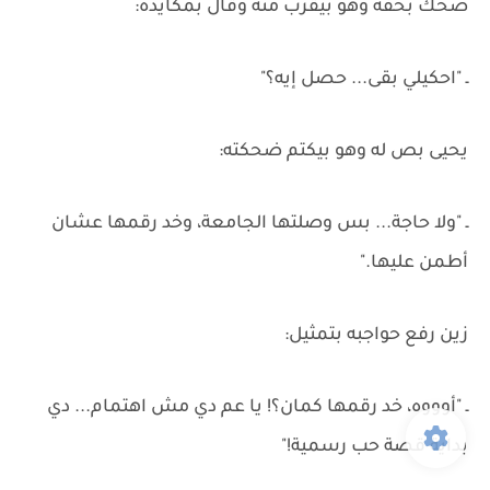
ضحك بخفة وهو بيقرب منه وقال بمكايدة:
ـ "احكيلي بقى... حصل إيه؟"
يحيى بص له وهو بيكتم ضحكته:
ـ "ولا حاجة... بس وصلتها الجامعة، وخد رقمها عشان
أطمن عليها."
زين رفع حواجبه بتمثيل:
ـ "أوووه، خد رقمها كمان؟! يا عم دي مش اهتمام... دي
بداية قصة حب رسمية!"