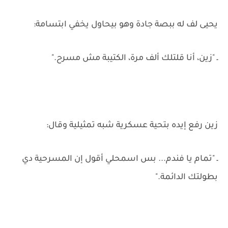
يحيى لف له ببصة جادة وهو بيحاول يخفي ابتسامة:
ـ "زين، أنا قلتلك ألف مرة، الكتيبة مش مسرح."
زين رفع إيده بتحية عسكرية شبه تمثيلية وقال:
ـ "تمام يا فندم... بس اسمحلي أقول إن المسرحية دي
بطولتك الدائمة."