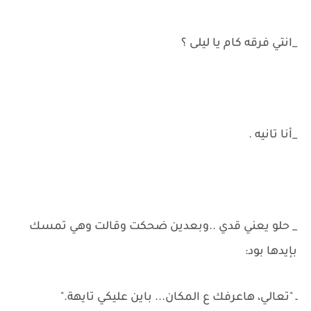
_انتي فرقه كام يا ليلى ؟
_أنا تانيه .
_ حلو يعني قدي ..وبعدين ضحكت وقالت وهي تمسك
بإيدها بود:
ـ "تعالي، هاعرفك ع المكان... باين عليكي تايهة."