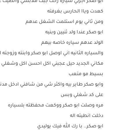
ابو صكر اجرلي سياره رحت جبت ملابسي وانطيت عن
كعدت وياا الحارس بغرفته
ومن ثاني يوم استلمت الشغل عدهم
ابو صكر عندا ولد ثنيين وبنيه
الولد عدهم سياره خاصه بيهم
والسياره الثانيه اني اوصل ابو صكر وابنته وزوجته 
مكاني الجديد حيل عجبني اكل احسن اكل وشغلي
بسيط مو متعب
وابو صكر طاير بيه واكثر شي من شافني ادخل م
على كد شغلي وبس
مره وصلت ابو صكر ووكعت محفظته بلسياره
دخلت انطيته اله
ابو صكر.. با رك الله فيك يوليدي