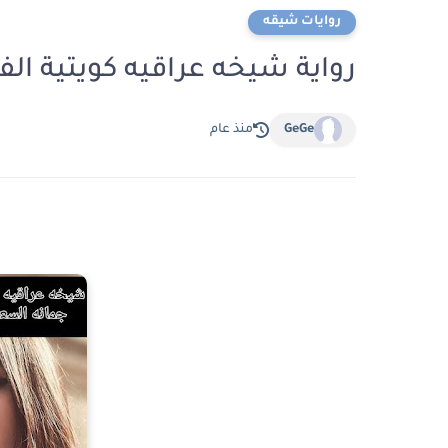
روايات شيقه
رواية شيخه عراقيه كويتية الفصل الثالث 3 بق
GeGe
منذ عام