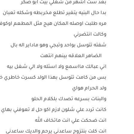
بعد ست اشهر من شغلي بيت ابو صكر
بدا حال البنيه يتغير تطلع مخربطه وشكله تعبان
مره طلبت اوصله المكان هيج مثل المطعم اوكوف
وكالت انتضرني
شفته تتوسل بواحد وتبجي وهو ماداير اله بال
الضاهر العلاقه بينهم انتهت
اني عبالك مااسمع ولا اسئله ولا الي شغل بيه
بس من كامت تتوسل بهذا الولد كسرت خاطري خ
ولد الحرام هواي
والبنات بسرعه تصدك بلكلام الحلو
كانت تردد علي شلون لازم اكو حل لا تعوفني بها
انت ضحكت علي انت ماتخاف الله
انت كلت بنتزوج ساعدني يرحم والديك ساعدني