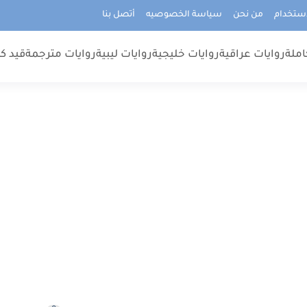
استخدام
من نحن
سياسة الخصوصيه
أتصل بنا
املة
روايات عراقية
روايات خليجية
روايات ليبية
روايات مترجمة
قيد كت