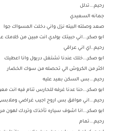
رحيم...تدلل
جمانه السعيدي
صعد وصلته البيته نزل واني دخلت المسواك جوا
ابو صكر...اني حبيتك يولدي انت مبين من كلامك ع
رحيم..اي اني عراقي
ابو صكر...خلك عندنا تشتغل دريول وانا اعطيك
اكثر من الكروش الي تحصله من سوك الخضار
رحيم...بس السكن بعيد عليه
ابو صكر...حنا عدنا غرفه للحارس تنام فيه انت معو
رحيم...اني موافق بس اروح اجيب غراضي وملابس
ابو صكر...انا اشوف سياره تأخذك وتردك لهون مره 
رحيم...تمام