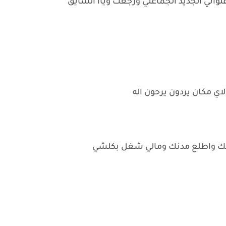
واني الجديد الجماعتي ورجعت وياا السايق
الاي مكان يردون يرحون اله
دنك واطلع مدنك ومالي شغل بكلشي