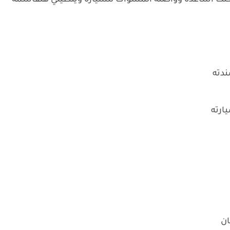
 كنت اساعده وواصله المسواك للسياره وينطيني هلقاسمه
ندته
ارته
ان