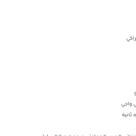
راكي
ي واجي
ثانيه