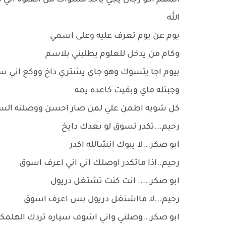
المهم اكو رجال يجي ياخذ مسواك من العلوه اني
الله
يوم عن يوم تعرف عليه وعلى اسمي
وكام من يدخل للعلوم يطلبني بلاسم
بيوم اجا يتسوك وهو جاي يشتري داخ ووكع اني س
وجبتله ماي وبقيت كاعده يمه
كل شويه اطمن علي لمن صار احسن ووصلته السي
رحيم...تكدر تسوق لو بعدك دايخ
ابو صكر...لا يبوك انشالله اكدر
رحيم..اذا ماتكدر اوصلك اني اني اعرف اسوق
ابو صكر..... انت كنت تشتغل دريول
رحيم...لا مااشتغل دريول بس اعرف اسوق
ابو صكر...وصلني واني اشوف سياره تردك الهلمك