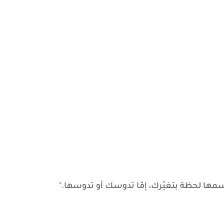
ها لحظة بتغيّرك، إمّا تدوسك أو تدوسها."