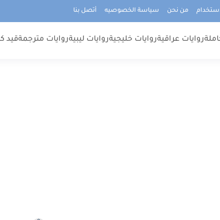
استخدام
من نحن
سياسة الخصوصيه
أتصل بنا
املة
روايات عراقية
روايات خليجية
روايات ليبية
روايات مترجمة
قيد كت