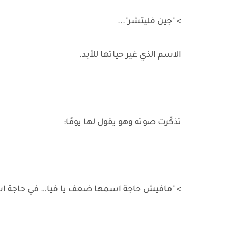
> "جين فليتشر"...
الاسم الذي غير حياتها للأبد.
تذكّرت صوته وهو يقول لها يومًا:
> "مافيش حاجة اسمها ضعف يا فيا… في حاجة اسم