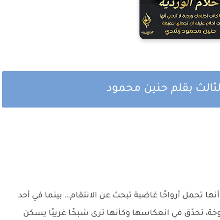
الثالث بقلم حنين محمود
أنها تحمل أرواحًا غاضبة تبحث عن الانتقام… بينما في أحد
روخة، تحدّق في انعكاسها وكأنها ترى شبحًا غريبًا يسكن